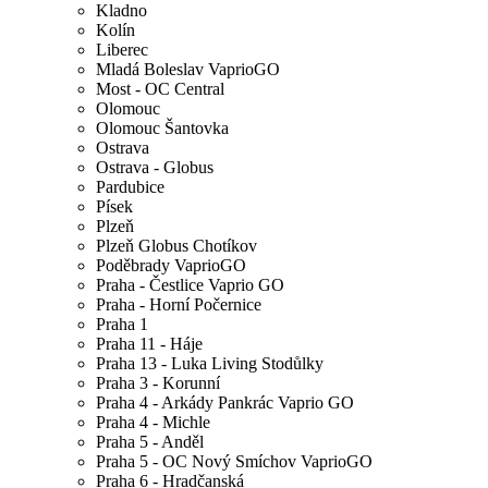
Kladno
Kolín
Liberec
Mladá Boleslav VaprioGO
Most - OC Central
Olomouc
Olomouc Šantovka
Ostrava
Ostrava - Globus
Pardubice
Písek
Plzeň
Plzeň Globus Chotíkov
Poděbrady VaprioGO
Praha - Čestlice Vaprio GO
Praha - Horní Počernice
Praha 1
Praha 11 - Háje
Praha 13 - Luka Living Stodůlky
Praha 3 - Korunní
Praha 4 - Arkády Pankrác Vaprio GO
Praha 4 - Michle
Praha 5 - Anděl
Praha 5 - OC Nový Smíchov VaprioGO
Praha 6 - Hradčanská