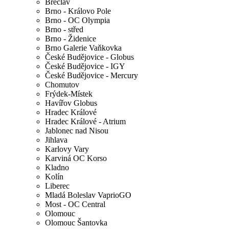
Břeclav
Brno - Královo Pole
Brno - OC Olympia
Brno - střed
Brno - Židenice
Brno Galerie Vaňkovka
České Budějovice - Globus
České Budějovice - IGY
České Budějovice - Mercury
Chomutov
Frýdek-Místek
Havířov Globus
Hradec Králové
Hradec Králové - Atrium
Jablonec nad Nisou
Jihlava
Karlovy Vary
Karviná OC Korso
Kladno
Kolín
Liberec
Mladá Boleslav VaprioGO
Most - OC Central
Olomouc
Olomouc Šantovka