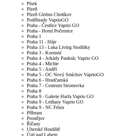
Písek
Plzeň
Plzeň Globus Chotíkov
Poděbrady VaprioGO
Praha - Čestlice Vaprio GO
Praha - Horní Počernice
Praha 1
Praha 11 - Háje
Praha 13 - Luka Living Stodůlky
Praha 3 - Korunní
Praha 4 - Arkády Pankrác Vaprio GO
Praha 4 - Michle
Praha 5 - Anděl
Praha 5 - OC Nový Smíchov VaprioGO
Praha 6 - Hradčanská
Praha 7 - Centrum Stromovka
Praha 8
Praha 9 - Galerie Harfa Vaprio GO
Praha 9 - Letňany Vaprio GO
Praha 9 - NC Fénix
Příbram
Prostějov
Říčany
Uherské Hradiště
Ústí nad Labem