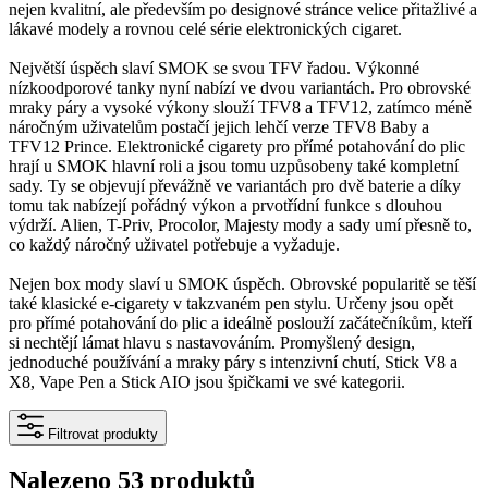
nejen kvalitní, ale především po designové stránce velice přitažlivé a
lákavé modely a rovnou celé série elektronických cigaret.
Největší úspěch slaví SMOK se svou TFV řadou. Výkonné
nízkoodporové tanky nyní nabízí ve dvou variantách. Pro obrovské
mraky páry a vysoké výkony slouží TFV8 a TFV12, zatímco méně
náročným uživatelům postačí jejich lehčí verze TFV8 Baby a
TFV12 Prince. Elektronické cigarety pro přímé potahování do plic
hrají u SMOK hlavní roli a jsou tomu uzpůsobeny také kompletní
sady. Ty se objevují převážně ve variantách pro dvě baterie a díky
tomu tak nabízejí pořádný výkon a prvotřídní funkce s dlouhou
výdrží. Alien, T-Priv, Procolor, Majesty mody a sady umí přesně to,
co každý náročný uživatel potřebuje a vyžaduje.
Nejen box mody slaví u SMOK úspěch. Obrovské popularitě se těší
také klasické e-cigarety v takzvaném pen stylu. Určeny jsou opět
pro přímé potahování do plic a ideálně poslouží začátečníkům, kteří
si nechtějí lámat hlavu s nastavováním. Promyšlený design,
jednoduché používání a mraky páry s intenzivní chutí, Stick V8 a
X8, Vape Pen a Stick AIO jsou špičkami ve své kategorii.
Filtrovat produkty
Nalezeno 53 produktů