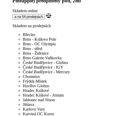
Pineapple) předplněný pod, 2ml
Skladem online
a na 54 prodejnách
Skladem na prodejnách
Břeclav
Brno - Královo Pole
Brno - OC Olympia
Brno - střed
Brno - Židenice
Brno Galerie Vaňkovka
České Budějovice - Globus
České Budějovice - IGY
České Budějovice - Mercury
Chomutov
Frýdek-Místek
Havířov Globus
Hradec Králové
Hradec Králové - Atrium
Jablonec nad Nisou
Jihlava
Karlovy Vary
Karviná OC Korso