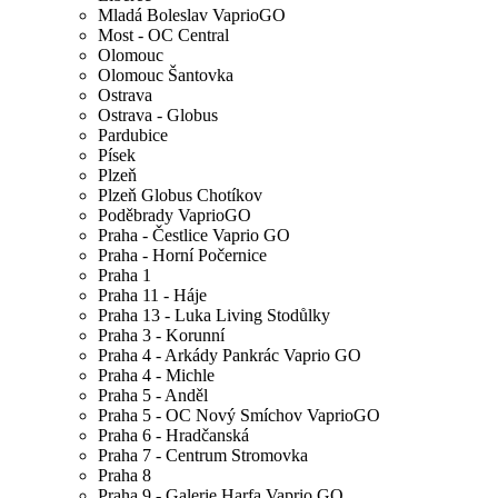
Mladá Boleslav VaprioGO
Most - OC Central
Olomouc
Olomouc Šantovka
Ostrava
Ostrava - Globus
Pardubice
Písek
Plzeň
Plzeň Globus Chotíkov
Poděbrady VaprioGO
Praha - Čestlice Vaprio GO
Praha - Horní Počernice
Praha 1
Praha 11 - Háje
Praha 13 - Luka Living Stodůlky
Praha 3 - Korunní
Praha 4 - Arkády Pankrác Vaprio GO
Praha 4 - Michle
Praha 5 - Anděl
Praha 5 - OC Nový Smíchov VaprioGO
Praha 6 - Hradčanská
Praha 7 - Centrum Stromovka
Praha 8
Praha 9 - Galerie Harfa Vaprio GO