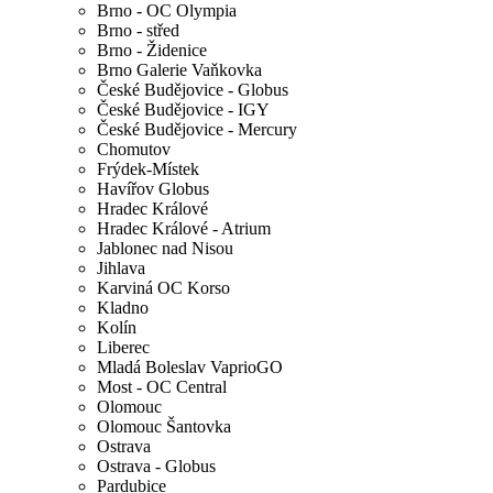
Brno - OC Olympia
Brno - střed
Brno - Židenice
Brno Galerie Vaňkovka
České Budějovice - Globus
České Budějovice - IGY
České Budějovice - Mercury
Chomutov
Frýdek-Místek
Havířov Globus
Hradec Králové
Hradec Králové - Atrium
Jablonec nad Nisou
Jihlava
Karviná OC Korso
Kladno
Kolín
Liberec
Mladá Boleslav VaprioGO
Most - OC Central
Olomouc
Olomouc Šantovka
Ostrava
Ostrava - Globus
Pardubice