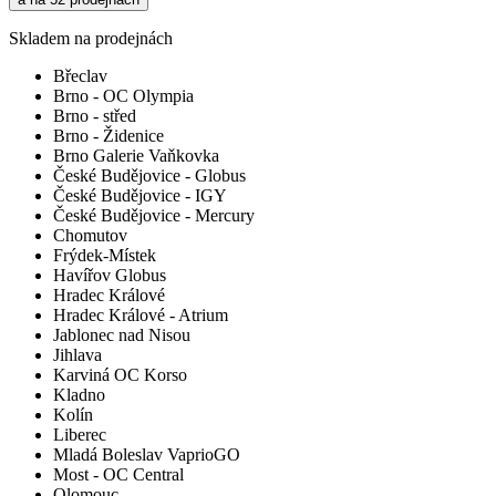
Skladem na prodejnách
Břeclav
Brno - OC Olympia
Brno - střed
Brno - Židenice
Brno Galerie Vaňkovka
České Budějovice - Globus
České Budějovice - IGY
České Budějovice - Mercury
Chomutov
Frýdek-Místek
Havířov Globus
Hradec Králové
Hradec Králové - Atrium
Jablonec nad Nisou
Jihlava
Karviná OC Korso
Kladno
Kolín
Liberec
Mladá Boleslav VaprioGO
Most - OC Central
Olomouc