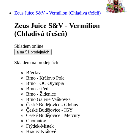
Zeus Juice S&V - Vermilion (Chladivá třešeň)
Zeus Juice S&V - Vermilion
(Chladivá třešeň)
Skladem online
a na 51 prodejnách
Skladem na prodejnách
Břeclav
Brno - Královo Pole
Brno - OC Olympia
Brno - střed
Brno - Židenice
Brno Galerie Vaňkovka
České Budějovice - Globus
České Budějovice - IGY
České Budějovice - Mercury
Chomutov
Frýdek-Místek
Hradec Králové