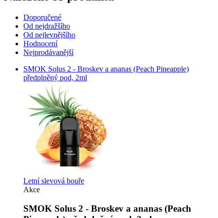
Doporučené
Od nejdražšího
Od nejlevnějšího
Hodnocení
Nejprodávanější
SMOK Solus 2 - Broskev a ananas (Peach Pineapple)
předplněný pod, 2ml
Letní slevová bouře
Akce
SMOK Solus 2 - Broskev a ananas (Peach