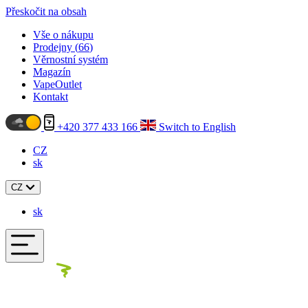
Přeskočit na obsah
Vše o nákupu
Prodejny (
66
)
Věrnostní systém
Magazín
VapeOutlet
Kontakt
+420 377 433 166
Switch to English
CZ
sk
CZ
sk