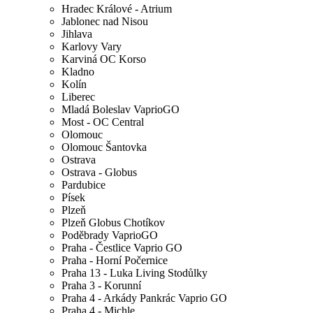
Hradec Králové - Atrium
Jablonec nad Nisou
Jihlava
Karlovy Vary
Karviná OC Korso
Kladno
Kolín
Liberec
Mladá Boleslav VaprioGO
Most - OC Central
Olomouc
Olomouc Šantovka
Ostrava
Ostrava - Globus
Pardubice
Písek
Plzeň
Plzeň Globus Chotíkov
Poděbrady VaprioGO
Praha - Čestlice Vaprio GO
Praha - Horní Počernice
Praha 13 - Luka Living Stodůlky
Praha 3 - Korunní
Praha 4 - Arkády Pankrác Vaprio GO
Praha 4 - Michle