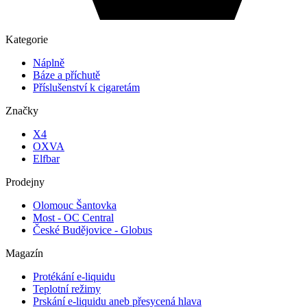
Kategorie
Náplně
Báze a příchutě
Příslušenství k cigaretám
Značky
X4
OXVA
Elfbar
Prodejny
Olomouc Šantovka
Most - OC Central
České Budějovice - Globus
Magazín
Protékání e-liquidu
Teplotní režimy
Prskání e-liquidu aneb přesycená hlava