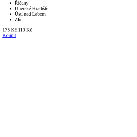
Říčany
Uherské Hradiště
Ústí nad Labem
Zlín
175 Kč
119 Kč
Koupit