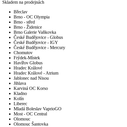
Skladem na prodejnách
Břeclav
Brno - OC Olympia
Brno - střed
Brno - Židenice
Brno Galerie Vaňkovka
České Budějovice - Globus
České Budějovice - IGY
České Budějovice - Mercury
Chomutov
Frýdek-Místek
Havířov Globus
Hradec Králové
Hradec Králové - Atrium
Jablonec nad Nisou
Jihlava
Karviná OC Korso
Kladno
Kolín
Liberec
Mladá Boleslav VaprioGO
Most - OC Central
Olomouc
Olomouc Šantovka