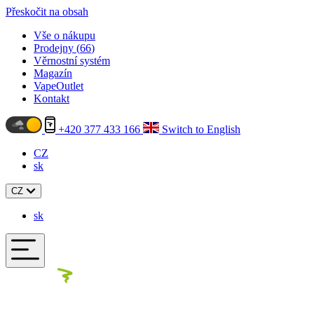
Přeskočit na obsah
Vše o nákupu
Prodejny (
66
)
Věrnostní systém
Magazín
VapeOutlet
Kontakt
+420 377 433 166
Switch to English
CZ
sk
CZ
sk