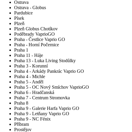
Ostrava
Ostrava - Globus
Pardubice
Písek
Plzeň
Plzeň Globus Chotíkov
Poděbrady VaprioGO
Praha - Čestlice Vaprio GO
Praha - Horní Počernice
Praha 1
Praha 11 - Háje
Praha 13 - Luka Living Stodůlky
Praha 3 - Korunní
Praha 4 - Arkády Pankrác Vaprio GO
Praha 4 - Michle
Praha 5 - Anděl
Praha 5 - OC Nový Smíchov VaprioGO
Praha 6 - Hradčanská
Praha 7 - Centrum Stromovka
Praha 8
Praha 9 - Galerie Harfa Vaprio GO
Praha 9 - Letňany Vaprio GO
Praha 9 - NC Fénix
Příbram
Prostějov