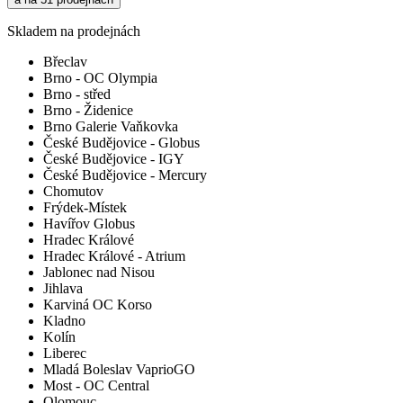
Skladem na prodejnách
Břeclav
Brno - OC Olympia
Brno - střed
Brno - Židenice
Brno Galerie Vaňkovka
České Budějovice - Globus
České Budějovice - IGY
České Budějovice - Mercury
Chomutov
Frýdek-Místek
Havířov Globus
Hradec Králové
Hradec Králové - Atrium
Jablonec nad Nisou
Jihlava
Karviná OC Korso
Kladno
Kolín
Liberec
Mladá Boleslav VaprioGO
Most - OC Central
Olomouc