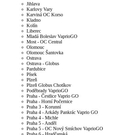
Jihlava
Karlovy Vary
Karviná OC Korso
Kladno
Kolín
Liberec
Mladá Boleslav VaprioGO
Most - OC Central
Olomouc
Olomouc Šantovka
Ostrava
Ostrava - Globus
Pardubice
Písek
Plzeň
Plzeň Globus Chotíkov
Poděbrady VaprioGO
Praha - Čestlice Vaprio GO
Praha - Horní Počernice
Praha 3 - Korunní
Praha 4 - Arkády Pankrác Vaprio GO
Praha 4 - Michle
Praha 5 - Anděl
Praha 5 - OC Nový Smíchov VaprioGO
Praha 6 - Hradčanská