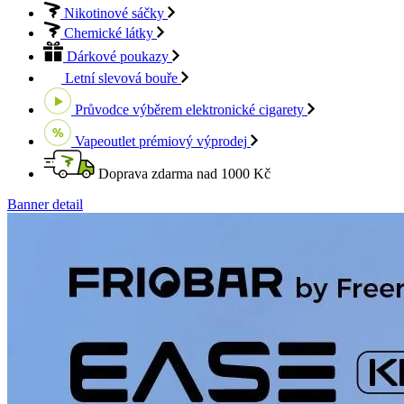
Nikotinové sáčky
Chemické látky
Dárkové poukazy
Letní slevová bouře
Průvodce výběrem
elektronické cigarety
Vapeoutlet
prémiový výprodej
Doprava zdarma
nad 1000 Kč
Banner detail