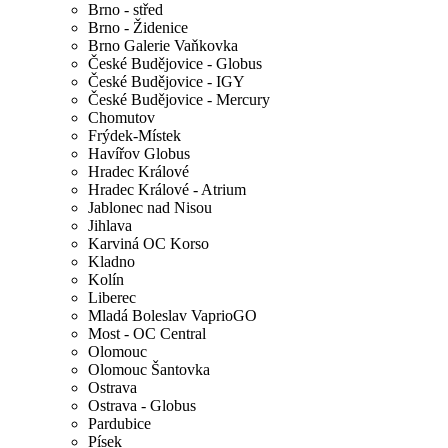
Brno - střed
Brno - Židenice
Brno Galerie Vaňkovka
České Budějovice - Globus
České Budějovice - IGY
České Budějovice - Mercury
Chomutov
Frýdek-Místek
Havířov Globus
Hradec Králové
Hradec Králové - Atrium
Jablonec nad Nisou
Jihlava
Karviná OC Korso
Kladno
Kolín
Liberec
Mladá Boleslav VaprioGO
Most - OC Central
Olomouc
Olomouc Šantovka
Ostrava
Ostrava - Globus
Pardubice
Písek