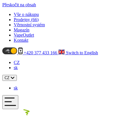
Přeskočit na obsah
Vše o nákupu
Prodejny (
66
)
Věrnostní systém
Magazín
VapeOutlet
Kontakt
+420 377 433 166
Switch to English
CZ
sk
CZ
sk