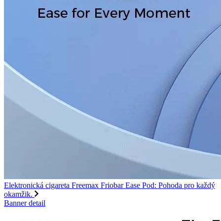
Elektronická cigareta Freemax Friobar Ease Pod: Pohoda pro každý
okamžik.
Banner detail