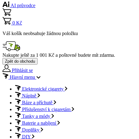
AI průvodce
0 Kč
Váš košík neobsahuje žádnou položku
Nakupte ještě za
1 001 Kč
a poštovné budete mít
zdarma
.
Zpět do obchodu
Přihlásit se
Hlavní menu
Elektronické cigarety
Náplně
Báze a příchutě
Příslušenství k cigaretám
Tanky a módy
Baterie a nabíjení
Doplňky
DIY