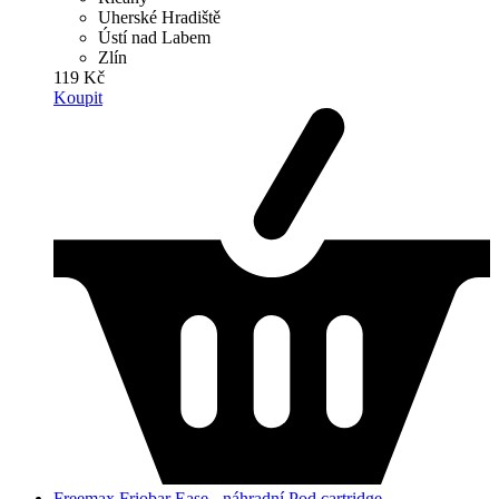
Uherské Hradiště
Ústí nad Labem
Zlín
119 Kč
Koupit
Freemax Friobar Ease - náhradní Pod cartridge