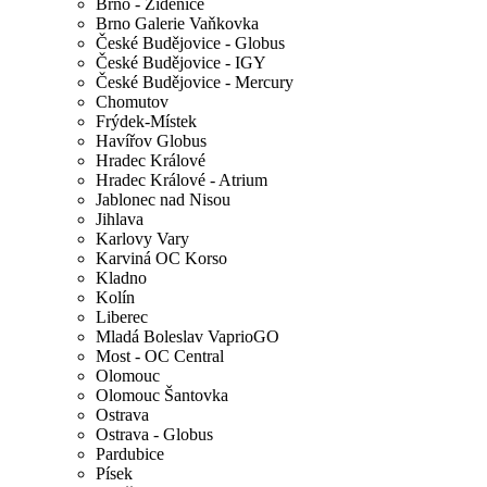
Brno - Židenice
Brno Galerie Vaňkovka
České Budějovice - Globus
České Budějovice - IGY
České Budějovice - Mercury
Chomutov
Frýdek-Místek
Havířov Globus
Hradec Králové
Hradec Králové - Atrium
Jablonec nad Nisou
Jihlava
Karlovy Vary
Karviná OC Korso
Kladno
Kolín
Liberec
Mladá Boleslav VaprioGO
Most - OC Central
Olomouc
Olomouc Šantovka
Ostrava
Ostrava - Globus
Pardubice
Písek