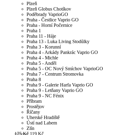
Plzeň
Plzeň Globus Chotíkov
Poděbrady VaprioGO
Praha - Čestlice Vaprio GO
Praha - Horní Počernice
Praha 1
Praha 11 - Háje
Praha 13 - Luka Living Stodůlky
Praha 3 - Korunní
Praha 4 - Arkády Pankrác Vaprio GO
Praha 4 - Michle
Praha 5 - Anděl
Praha 5 - OC Nový Smíchov VaprioGO
Praha 7 - Centrum Stromovka
Praha 8
Praha 9 - Galerie Harfa Vaprio GO
Praha 9 - Letňany Vaprio GO
Praha 9 - NC Fénix
Příbram
Prostějov
Říčany
Uherské Hradiště
Ústí nad Labem
Zlín
175 Kč
119 Kč