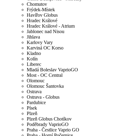
Chomutov
Frýdek-Místek
Havířov Globus
Hradec Králové
Hradec Králové - Atrium
Jablonec nad Nisou
Jihlava
Karlovy Vary
Karviná OC Korso
Kladno
Kolín
Liberec
Mladá Boleslav VaprioGO
Most - OC Central
Olomouc
Olomouc Šantovka
Ostrava
Ostrava - Globus
Pardubice
Písek
Plzeň
Plzeň Globus Chotíkov
Poděbrady VaprioGO
Praha - Čestlice Vaprio GO
Praha - Horní Počernice