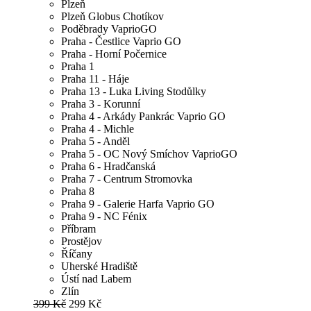
Plzeň
Plzeň Globus Chotíkov
Poděbrady VaprioGO
Praha - Čestlice Vaprio GO
Praha - Horní Počernice
Praha 1
Praha 11 - Háje
Praha 13 - Luka Living Stodůlky
Praha 3 - Korunní
Praha 4 - Arkády Pankrác Vaprio GO
Praha 4 - Michle
Praha 5 - Anděl
Praha 5 - OC Nový Smíchov VaprioGO
Praha 6 - Hradčanská
Praha 7 - Centrum Stromovka
Praha 8
Praha 9 - Galerie Harfa Vaprio GO
Praha 9 - NC Fénix
Příbram
Prostějov
Říčany
Uherské Hradiště
Ústí nad Labem
Zlín
399 Kč
299 Kč