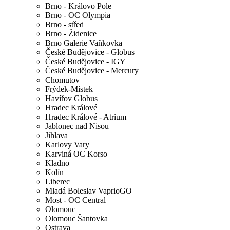
Brno - Královo Pole
Brno - OC Olympia
Brno - střed
Brno - Židenice
Brno Galerie Vaňkovka
České Budějovice - Globus
České Budějovice - IGY
České Budějovice - Mercury
Chomutov
Frýdek-Místek
Havířov Globus
Hradec Králové
Hradec Králové - Atrium
Jablonec nad Nisou
Jihlava
Karlovy Vary
Karviná OC Korso
Kladno
Kolín
Liberec
Mladá Boleslav VaprioGO
Most - OC Central
Olomouc
Olomouc Šantovka
Ostrava