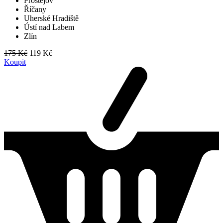
Prostějov
Říčany
Uherské Hradiště
Ústí nad Labem
Zlín
175 Kč
119 Kč
Koupit