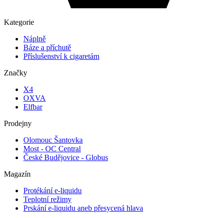
Kategorie
Náplně
Báze a příchutě
Příslušenství k cigaretám
Značky
X4
OXVA
Elfbar
Prodejny
Olomouc Šantovka
Most - OC Central
České Budějovice - Globus
Magazín
Protékání e-liquidu
Teplotní režimy
Prskání e-liquidu aneb přesycená hlava