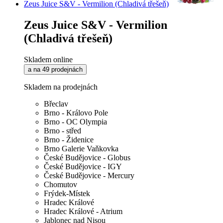
Zeus Juice S&V - Vermilion (Chladivá třešeň)
Zeus Juice S&V - Vermilion
(Chladivá třešeň)
Skladem online
a na 49 prodejnách
Skladem na prodejnách
Břeclav
Brno - Královo Pole
Brno - OC Olympia
Brno - střed
Brno - Židenice
Brno Galerie Vaňkovka
České Budějovice - Globus
České Budějovice - IGY
České Budějovice - Mercury
Chomutov
Frýdek-Místek
Hradec Králové
Hradec Králové - Atrium
Jablonec nad Nisou