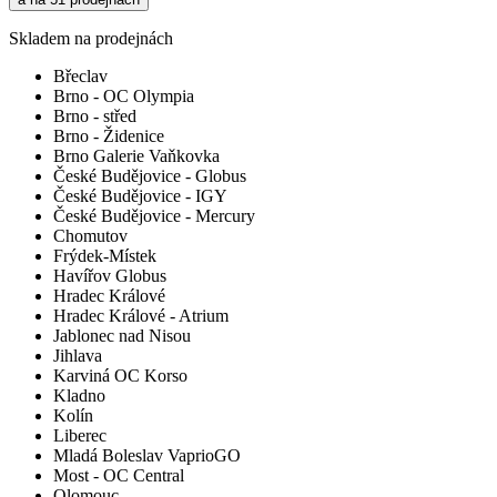
Skladem na prodejnách
Břeclav
Brno - OC Olympia
Brno - střed
Brno - Židenice
Brno Galerie Vaňkovka
České Budějovice - Globus
České Budějovice - IGY
České Budějovice - Mercury
Chomutov
Frýdek-Místek
Havířov Globus
Hradec Králové
Hradec Králové - Atrium
Jablonec nad Nisou
Jihlava
Karviná OC Korso
Kladno
Kolín
Liberec
Mladá Boleslav VaprioGO
Most - OC Central
Olomouc