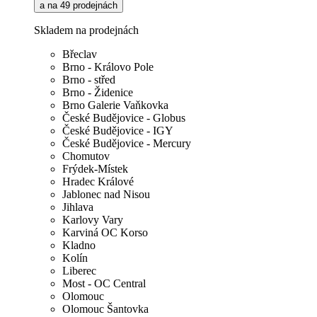
a na 49 prodejnách
Skladem na prodejnách
Břeclav
Brno - Královo Pole
Brno - střed
Brno - Židenice
Brno Galerie Vaňkovka
České Budějovice - Globus
České Budějovice - IGY
České Budějovice - Mercury
Chomutov
Frýdek-Místek
Hradec Králové
Jablonec nad Nisou
Jihlava
Karlovy Vary
Karviná OC Korso
Kladno
Kolín
Liberec
Most - OC Central
Olomouc
Olomouc Šantovka