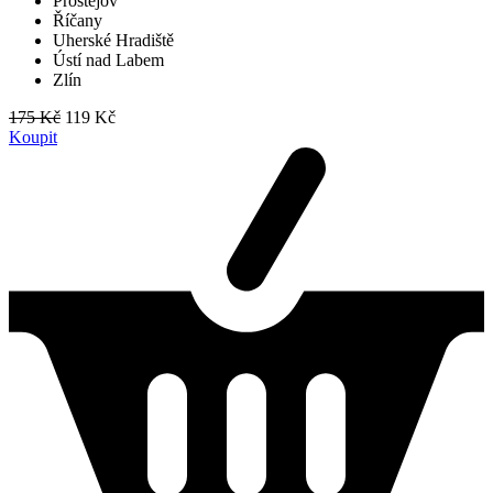
Prostějov
Říčany
Uherské Hradiště
Ústí nad Labem
Zlín
175 Kč
119 Kč
Koupit