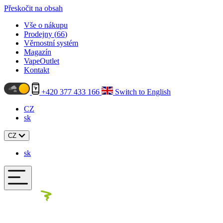
Přeskočit na obsah
Vše o nákupu
Prodejny (
66
)
Věrnostní systém
Magazín
VapeOutlet
Kontakt
+420 377 433 166
Switch to English
CZ
sk
CZ
sk