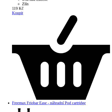
Zlín
119 Kč
Koupit
Freemax Friobar Ease - náhradní Pod cartridge