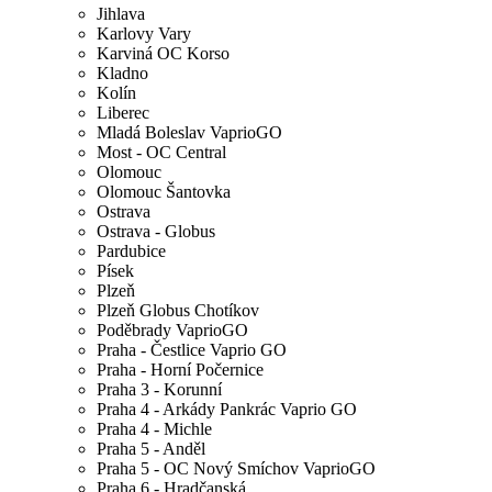
Jihlava
Karlovy Vary
Karviná OC Korso
Kladno
Kolín
Liberec
Mladá Boleslav VaprioGO
Most - OC Central
Olomouc
Olomouc Šantovka
Ostrava
Ostrava - Globus
Pardubice
Písek
Plzeň
Plzeň Globus Chotíkov
Poděbrady VaprioGO
Praha - Čestlice Vaprio GO
Praha - Horní Počernice
Praha 3 - Korunní
Praha 4 - Arkády Pankrác Vaprio GO
Praha 4 - Michle
Praha 5 - Anděl
Praha 5 - OC Nový Smíchov VaprioGO
Praha 6 - Hradčanská