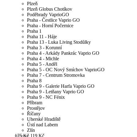
Plzeň
Plzeň Globus Chotíkov
Poděbrady VaprioGO
Praha - Čestlice Vaprio GO
Praha - Horní Počernice
Praha 1
Praha 11 - Háje
Praha 13 - Luka Living Stodůlky
Praha 3 - Korunní
Praha 4 - Arkády Pankrác Vaprio GO
Praha 4 - Michle
Praha 5 - Anděl
Praha 5 - OC Nový Smíchov VaprioGO
Praha 7 - Centrum Stromovka
Praha 8
Praha 9 - Galerie Harfa Vaprio GO
Praha 9 - Letňany Vaprio GO
Praha 9 - NC Fénix
Příbram
Prostějov
Říčany
Uherské Hradiště
Ústí nad Labem
Zlín
175 Kč
119 Kč