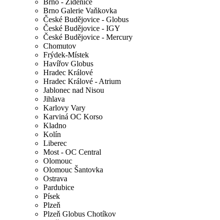
Brno - Židenice
Brno Galerie Vaňkovka
České Budějovice - Globus
České Budějovice - IGY
České Budějovice - Mercury
Chomutov
Frýdek-Místek
Havířov Globus
Hradec Králové
Hradec Králové - Atrium
Jablonec nad Nisou
Jihlava
Karlovy Vary
Karviná OC Korso
Kladno
Kolín
Liberec
Most - OC Central
Olomouc
Olomouc Šantovka
Ostrava
Pardubice
Písek
Plzeň
Plzeň Globus Chotíkov