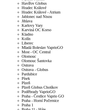
Havířov Globus
Hradec Králové
Hradec Králové - Atrium
Jablonec nad Nisou
Jihlava
Karlovy Vary
Karviná OC Korso
Kladno
Kolín
Liberec
Mladá Boleslav VaprioGO
Most - OC Central
Olomouc
Olomouc Šantovka
Ostrava
Ostrava - Globus
Pardubice
Písek
Plzeň
Plzeň Globus Chotíkov
Poděbrady VaprioGO
Praha - Čestlice Vaprio GO
Praha - Horní Počernice
Praha 1
Praha 11 - Háje