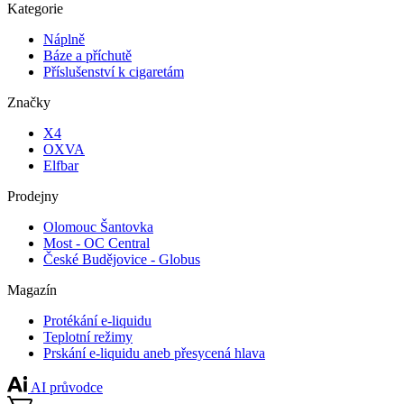
Kategorie
Náplně
Báze a příchutě
Příslušenství k cigaretám
Značky
X4
OXVA
Elfbar
Prodejny
Olomouc Šantovka
Most - OC Central
České Budějovice - Globus
Magazín
Protékání e-liquidu
Teplotní režimy
Prskání e-liquidu aneb přesycená hlava
AI průvodce