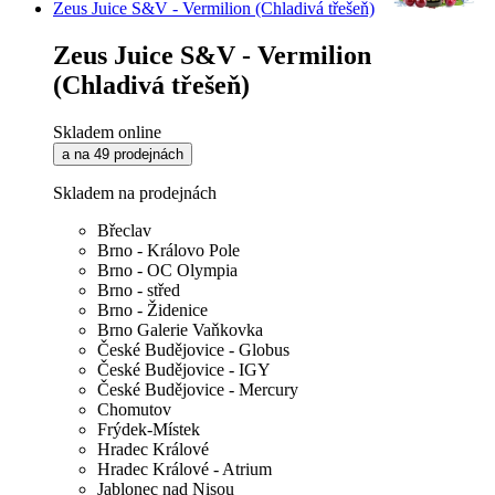
Zeus Juice S&V - Vermilion (Chladivá třešeň)
Zeus Juice S&V - Vermilion
(Chladivá třešeň)
Skladem online
a na 49 prodejnách
Skladem na prodejnách
Břeclav
Brno - Královo Pole
Brno - OC Olympia
Brno - střed
Brno - Židenice
Brno Galerie Vaňkovka
České Budějovice - Globus
České Budějovice - IGY
České Budějovice - Mercury
Chomutov
Frýdek-Místek
Hradec Králové
Hradec Králové - Atrium
Jablonec nad Nisou