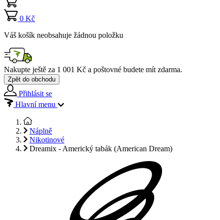
0 Kč
Váš košík neobsahuje žádnou položku
Nakupte ještě za
1 001 Kč
a poštovné budete mít
zdarma
.
Zpět do obchodu
Přihlásit se
Hlavní menu
Náplně
Nikotinové
Dreamix - Americký tabák (American Dream)