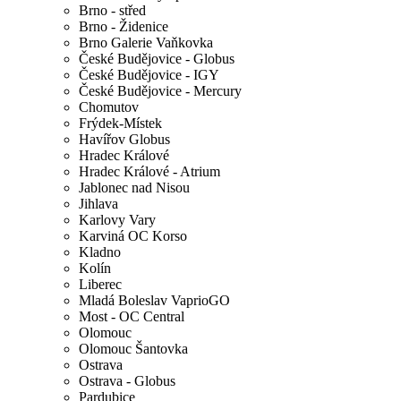
Brno - střed
Brno - Židenice
Brno Galerie Vaňkovka
České Budějovice - Globus
České Budějovice - IGY
České Budějovice - Mercury
Chomutov
Frýdek-Místek
Havířov Globus
Hradec Králové
Hradec Králové - Atrium
Jablonec nad Nisou
Jihlava
Karlovy Vary
Karviná OC Korso
Kladno
Kolín
Liberec
Mladá Boleslav VaprioGO
Most - OC Central
Olomouc
Olomouc Šantovka
Ostrava
Ostrava - Globus
Pardubice