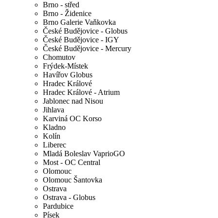
Brno - střed
Brno - Židenice
Brno Galerie Vaňkovka
České Budějovice - Globus
České Budějovice - IGY
České Budějovice - Mercury
Chomutov
Frýdek-Místek
Havířov Globus
Hradec Králové
Hradec Králové - Atrium
Jablonec nad Nisou
Jihlava
Karviná OC Korso
Kladno
Kolín
Liberec
Mladá Boleslav VaprioGO
Most - OC Central
Olomouc
Olomouc Šantovka
Ostrava
Ostrava - Globus
Pardubice
Písek