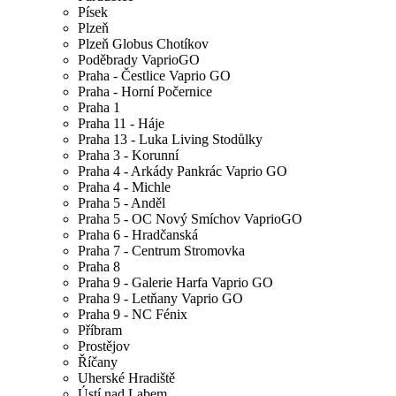
Písek
Plzeň
Plzeň Globus Chotíkov
Poděbrady VaprioGO
Praha - Čestlice Vaprio GO
Praha - Horní Počernice
Praha 1
Praha 11 - Háje
Praha 13 - Luka Living Stodůlky
Praha 3 - Korunní
Praha 4 - Arkády Pankrác Vaprio GO
Praha 4 - Michle
Praha 5 - Anděl
Praha 5 - OC Nový Smíchov VaprioGO
Praha 6 - Hradčanská
Praha 7 - Centrum Stromovka
Praha 8
Praha 9 - Galerie Harfa Vaprio GO
Praha 9 - Letňany Vaprio GO
Praha 9 - NC Fénix
Příbram
Prostějov
Říčany
Uherské Hradiště
Ústí nad Labem