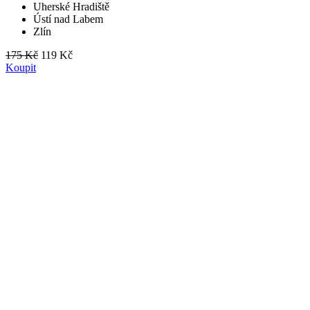
Uherské Hradiště
Ústí nad Labem
Zlín
175 Kč
119 Kč
Koupit