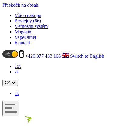
Přeskočit na obsah
Vše o nákupu
Prodejny (
66
)
Věrnostní systém
Magazín
VapeOutlet
Kontakt
+420 377 433 166
Switch to English
CZ
sk
CZ
sk