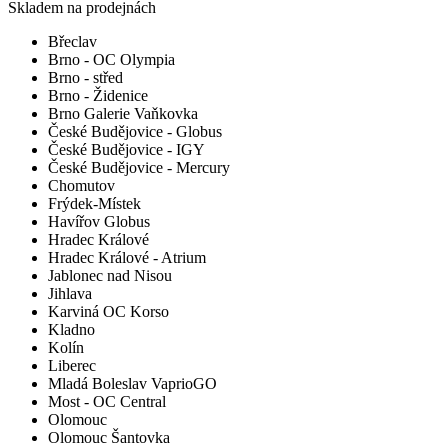
Skladem na prodejnách
Břeclav
Brno - OC Olympia
Brno - střed
Brno - Židenice
Brno Galerie Vaňkovka
České Budějovice - Globus
České Budějovice - IGY
České Budějovice - Mercury
Chomutov
Frýdek-Místek
Havířov Globus
Hradec Králové
Hradec Králové - Atrium
Jablonec nad Nisou
Jihlava
Karviná OC Korso
Kladno
Kolín
Liberec
Mladá Boleslav VaprioGO
Most - OC Central
Olomouc
Olomouc Šantovka