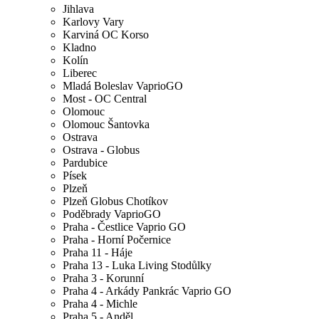
Jihlava
Karlovy Vary
Karviná OC Korso
Kladno
Kolín
Liberec
Mladá Boleslav VaprioGO
Most - OC Central
Olomouc
Olomouc Šantovka
Ostrava
Ostrava - Globus
Pardubice
Písek
Plzeň
Plzeň Globus Chotíkov
Poděbrady VaprioGO
Praha - Čestlice Vaprio GO
Praha - Horní Počernice
Praha 11 - Háje
Praha 13 - Luka Living Stodůlky
Praha 3 - Korunní
Praha 4 - Arkády Pankrác Vaprio GO
Praha 4 - Michle
Praha 5 - Anděl