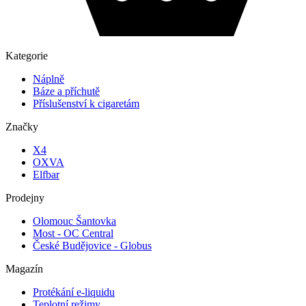
Kategorie
Náplně
Báze a příchutě
Příslušenství k cigaretám
Značky
X4
OXVA
Elfbar
Prodejny
Olomouc Šantovka
Most - OC Central
České Budějovice - Globus
Magazín
Protékání e-liquidu
Teplotní režimy