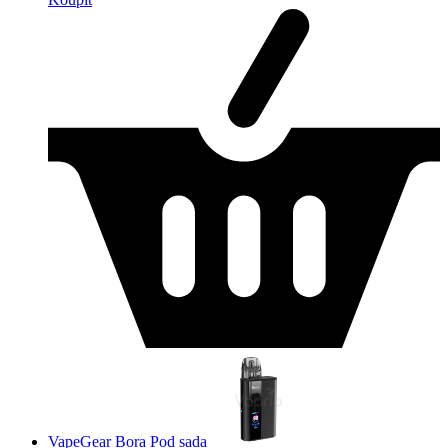
VapeGear Bora Pod sada