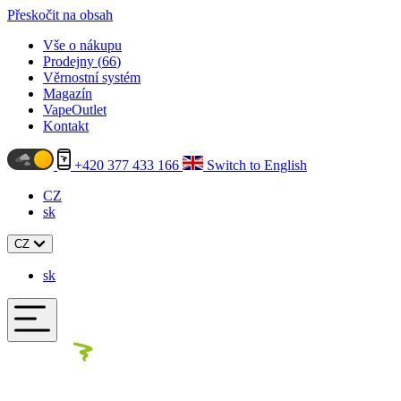
Přeskočit na obsah
Vše o nákupu
Prodejny (
66
)
Věrnostní systém
Magazín
VapeOutlet
Kontakt
+420 377 433 166
Switch to English
CZ
sk
CZ
sk