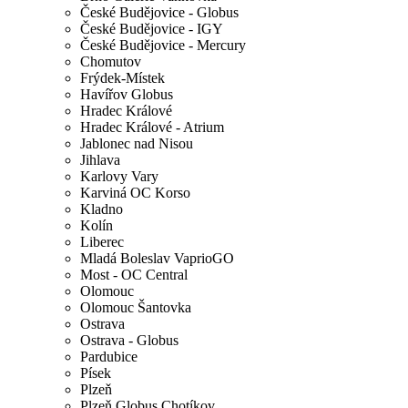
České Budějovice - Globus
České Budějovice - IGY
České Budějovice - Mercury
Chomutov
Frýdek-Místek
Havířov Globus
Hradec Králové
Hradec Králové - Atrium
Jablonec nad Nisou
Jihlava
Karlovy Vary
Karviná OC Korso
Kladno
Kolín
Liberec
Mladá Boleslav VaprioGO
Most - OC Central
Olomouc
Olomouc Šantovka
Ostrava
Ostrava - Globus
Pardubice
Písek
Plzeň
Plzeň Globus Chotíkov