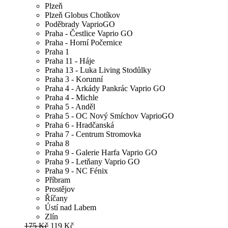
Plzeň
Plzeň Globus Chotíkov
Poděbrady VaprioGO
Praha - Čestlice Vaprio GO
Praha - Horní Počernice
Praha 1
Praha 11 - Háje
Praha 13 - Luka Living Stodůlky
Praha 3 - Korunní
Praha 4 - Arkády Pankrác Vaprio GO
Praha 4 - Michle
Praha 5 - Anděl
Praha 5 - OC Nový Smíchov VaprioGO
Praha 6 - Hradčanská
Praha 7 - Centrum Stromovka
Praha 8
Praha 9 - Galerie Harfa Vaprio GO
Praha 9 - Letňany Vaprio GO
Praha 9 - NC Fénix
Příbram
Prostějov
Říčany
Ústí nad Labem
Zlín
175 Kč
119 Kč