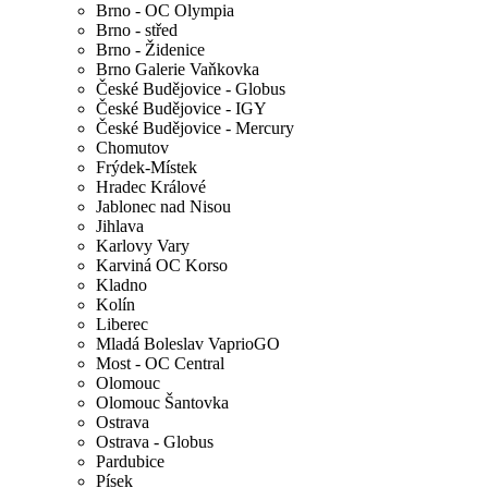
Brno - OC Olympia
Brno - střed
Brno - Židenice
Brno Galerie Vaňkovka
České Budějovice - Globus
České Budějovice - IGY
České Budějovice - Mercury
Chomutov
Frýdek-Místek
Hradec Králové
Jablonec nad Nisou
Jihlava
Karlovy Vary
Karviná OC Korso
Kladno
Kolín
Liberec
Mladá Boleslav VaprioGO
Most - OC Central
Olomouc
Olomouc Šantovka
Ostrava
Ostrava - Globus
Pardubice
Písek