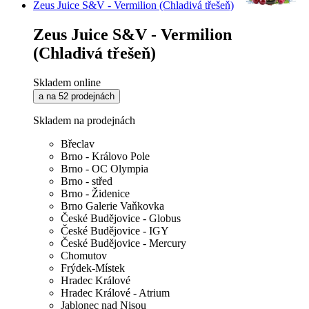
Zeus Juice S&V - Vermilion (Chladivá třešeň)
Zeus Juice S&V - Vermilion
(Chladivá třešeň)
Skladem online
a na 52 prodejnách
Skladem na prodejnách
Břeclav
Brno - Královo Pole
Brno - OC Olympia
Brno - střed
Brno - Židenice
Brno Galerie Vaňkovka
České Budějovice - Globus
České Budějovice - IGY
České Budějovice - Mercury
Chomutov
Frýdek-Místek
Hradec Králové
Hradec Králové - Atrium
Jablonec nad Nisou