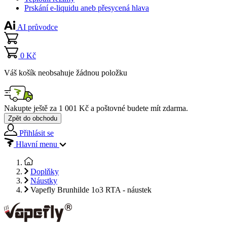
Prskání e-liquidu aneb přesycená hlava
AI průvodce
0 Kč
Váš košík neobsahuje žádnou položku
Nakupte ještě za
1 001 Kč
a poštovné budete mít
zdarma
.
Zpět do obchodu
Přihlásit se
Hlavní menu
Doplňky
Náustky
Vapefly Brunhilde 1o3 RTA - náustek