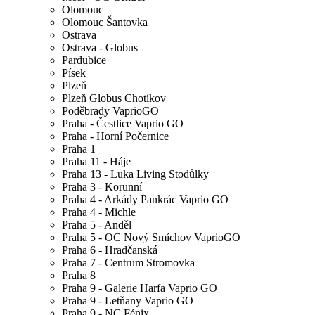
Olomouc
Olomouc Šantovka
Ostrava
Ostrava - Globus
Pardubice
Písek
Plzeň
Plzeň Globus Chotíkov
Poděbrady VaprioGO
Praha - Čestlice Vaprio GO
Praha - Horní Počernice
Praha 1
Praha 11 - Háje
Praha 13 - Luka Living Stodůlky
Praha 3 - Korunní
Praha 4 - Arkády Pankrác Vaprio GO
Praha 4 - Michle
Praha 5 - Anděl
Praha 5 - OC Nový Smíchov VaprioGO
Praha 6 - Hradčanská
Praha 7 - Centrum Stromovka
Praha 8
Praha 9 - Galerie Harfa Vaprio GO
Praha 9 - Letňany Vaprio GO
Praha 9 - NC Fénix