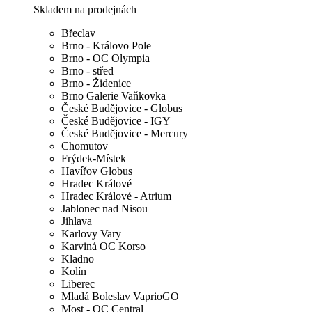
Skladem na prodejnách
Břeclav
Brno - Královo Pole
Brno - OC Olympia
Brno - střed
Brno - Židenice
Brno Galerie Vaňkovka
České Budějovice - Globus
České Budějovice - IGY
České Budějovice - Mercury
Chomutov
Frýdek-Místek
Havířov Globus
Hradec Králové
Hradec Králové - Atrium
Jablonec nad Nisou
Jihlava
Karlovy Vary
Karviná OC Korso
Kladno
Kolín
Liberec
Mladá Boleslav VaprioGO
Most - OC Central