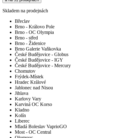
Skladem na prodejnách
Břeclav
Brno - Královo Pole
Brno - OC Olympia
Brno - střed
Brno - Židenice
Brno Galerie Vaňkovka
České Budějovice - Globus
České Budějovice - IGY
České Budějovice - Mercury
Chomutov
Frýdek-Místek
Hradec Králové
Jablonec nad Nisou
Jihlava
Karlovy Vary
Karviná OC Korso
Kladno
Kolín
Liberec
Mladá Boleslav VaprioGO
Most - OC Central
Olomouc