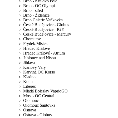
Brno - Královo Pole
Brno - OC Olympia
Brno - střed
Brno - Židenice
Brno Galerie Vaňkovka
České Budějovice - Globus
České Budějovice - IGY
České Budějovice - Mercury
Chomutov
Frýdek-Místek
Hradec Králové
Hradec Králové - Atrium
Jablonec nad Nisou
Jihlava
Karlovy Vary
Karviná OC Korso
Kladno
Kolín
Liberec
Mladá Boleslav VaprioGO
Most - OC Central
Olomouc
Olomouc Šantovka
Ostrava
Ostrava - Globus