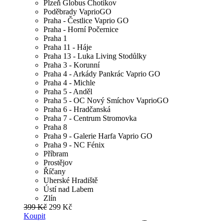
Plzeň Globus Chotíkov
Poděbrady VaprioGO
Praha - Čestlice Vaprio GO
Praha - Horní Počernice
Praha 1
Praha 11 - Háje
Praha 13 - Luka Living Stodůlky
Praha 3 - Korunní
Praha 4 - Arkády Pankrác Vaprio GO
Praha 4 - Michle
Praha 5 - Anděl
Praha 5 - OC Nový Smíchov VaprioGO
Praha 6 - Hradčanská
Praha 7 - Centrum Stromovka
Praha 8
Praha 9 - Galerie Harfa Vaprio GO
Praha 9 - NC Fénix
Příbram
Prostějov
Říčany
Uherské Hradiště
Ústí nad Labem
Zlín
399 Kč
299 Kč
Koupit