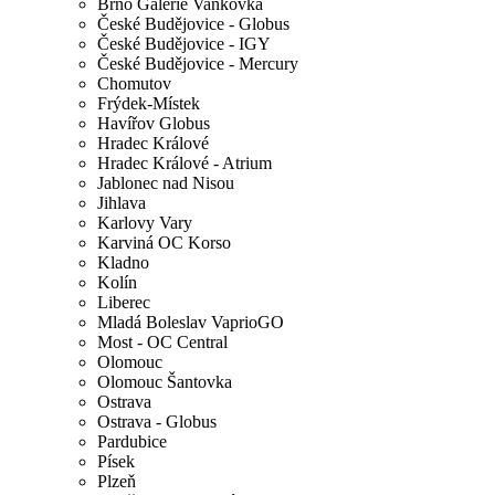
Brno Galerie Vaňkovka
České Budějovice - Globus
České Budějovice - IGY
České Budějovice - Mercury
Chomutov
Frýdek-Místek
Havířov Globus
Hradec Králové
Hradec Králové - Atrium
Jablonec nad Nisou
Jihlava
Karlovy Vary
Karviná OC Korso
Kladno
Kolín
Liberec
Mladá Boleslav VaprioGO
Most - OC Central
Olomouc
Olomouc Šantovka
Ostrava
Ostrava - Globus
Pardubice
Písek
Plzeň