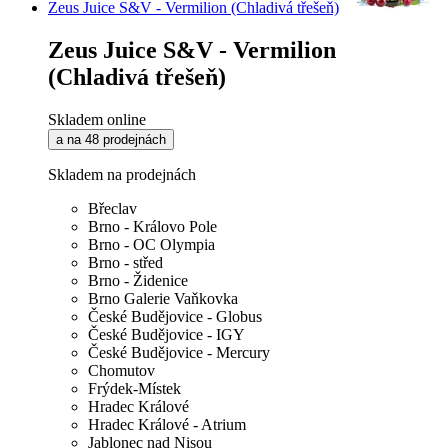
Zeus Juice S&V - Vermilion (Chladivá třešeň)
Zeus Juice S&V - Vermilion
(Chladivá třešeň)
Skladem online
a na 48 prodejnách
Skladem na prodejnách
Břeclav
Brno - Královo Pole
Brno - OC Olympia
Brno - střed
Brno - Židenice
Brno Galerie Vaňkovka
České Budějovice - Globus
České Budějovice - IGY
České Budějovice - Mercury
Chomutov
Frýdek-Místek
Hradec Králové
Hradec Králové - Atrium
Jablonec nad Nisou