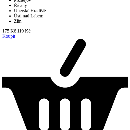
Prostějov
Říčany
Uherské Hradiště
Ústí nad Labem
Zlín
175 Kč
119 Kč
Koupit