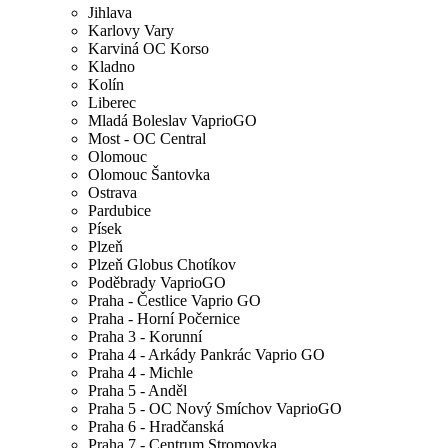
Jihlava
Karlovy Vary
Karviná OC Korso
Kladno
Kolín
Liberec
Mladá Boleslav VaprioGO
Most - OC Central
Olomouc
Olomouc Šantovka
Ostrava
Pardubice
Písek
Plzeň
Plzeň Globus Chotíkov
Poděbrady VaprioGO
Praha - Čestlice Vaprio GO
Praha - Horní Počernice
Praha 3 - Korunní
Praha 4 - Arkády Pankrác Vaprio GO
Praha 4 - Michle
Praha 5 - Anděl
Praha 5 - OC Nový Smíchov VaprioGO
Praha 6 - Hradčanská
Praha 7 - Centrum Stromovka