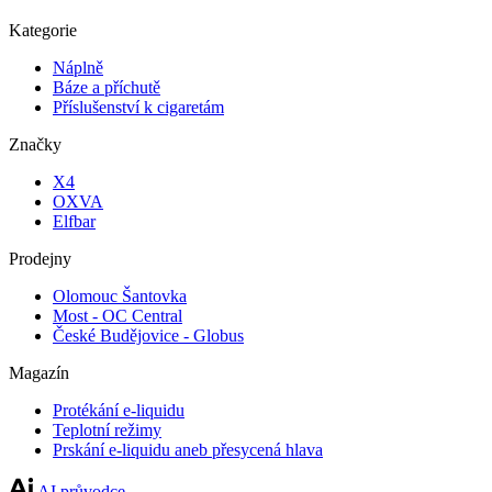
Kategorie
Náplně
Báze a příchutě
Příslušenství k cigaretám
Značky
X4
OXVA
Elfbar
Prodejny
Olomouc Šantovka
Most - OC Central
České Budějovice - Globus
Magazín
Protékání e-liquidu
Teplotní režimy
Prskání e-liquidu aneb přesycená hlava
AI průvodce