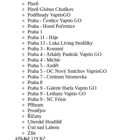
Plzeň
Plzeň Globus Chotíkov
Poděbrady VaprioGO
Praha - Čestlice Vaprio GO
Praha - Horní Počernice
Praha 1
Praha 11 - Háje
Praha 13 - Luka Living Stodůlky
Praha 3 - Korunní
Praha 4 - Arkády Pankrác Vaprio GO
Praha 4 - Michle
Praha 5 - Anděl
Praha 5 - OC Nový Smíchov VaprioGO
Praha 7 - Centrum Stromovka
Praha 8
Praha 9 - Galerie Harfa Vaprio GO
Praha 9 - Letňany Vaprio GO
Praha 9 - NC Fénix
Příbram
Prostějov
Říčany
Uherské Hradiště
Ústí nad Labem
Zlín
175 Kč
119 Kč