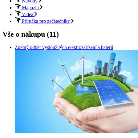
Návody
Magazín
Videa
Příručka pro začátečníky
Vše o nákupu (11)
Zpětný odběr vysloužilých elektrozařízení a baterií