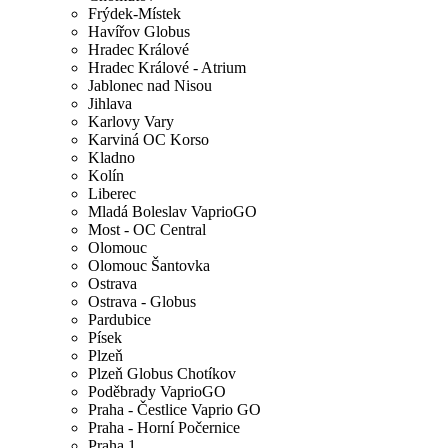
Frýdek-Místek
Havířov Globus
Hradec Králové
Hradec Králové - Atrium
Jablonec nad Nisou
Jihlava
Karlovy Vary
Karviná OC Korso
Kladno
Kolín
Liberec
Mladá Boleslav VaprioGO
Most - OC Central
Olomouc
Olomouc Šantovka
Ostrava
Ostrava - Globus
Pardubice
Písek
Plzeň
Plzeň Globus Chotíkov
Poděbrady VaprioGO
Praha - Čestlice Vaprio GO
Praha - Horní Počernice
Praha 1