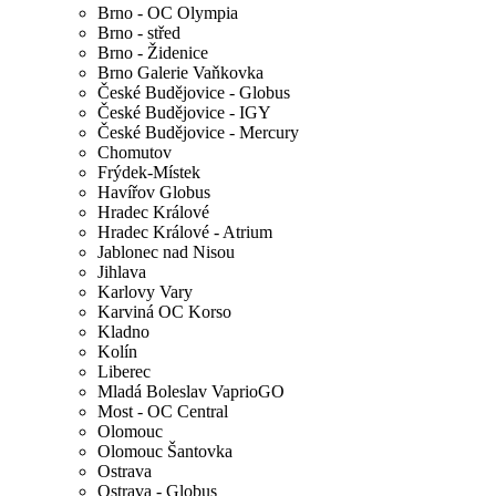
Brno - OC Olympia
Brno - střed
Brno - Židenice
Brno Galerie Vaňkovka
České Budějovice - Globus
České Budějovice - IGY
České Budějovice - Mercury
Chomutov
Frýdek-Místek
Havířov Globus
Hradec Králové
Hradec Králové - Atrium
Jablonec nad Nisou
Jihlava
Karlovy Vary
Karviná OC Korso
Kladno
Kolín
Liberec
Mladá Boleslav VaprioGO
Most - OC Central
Olomouc
Olomouc Šantovka
Ostrava
Ostrava - Globus