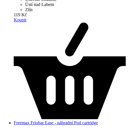
Ústí nad Labem
Zlín
119 Kč
Koupit
Freemax Friobar Ease - náhradní Pod cartridge