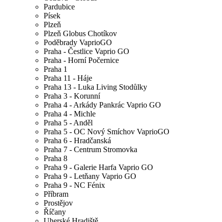
Pardubice
Písek
Plzeň
Plzeň Globus Chotíkov
Poděbrady VaprioGO
Praha - Čestlice Vaprio GO
Praha - Horní Počernice
Praha 1
Praha 11 - Háje
Praha 13 - Luka Living Stodůlky
Praha 3 - Korunní
Praha 4 - Arkády Pankrác Vaprio GO
Praha 4 - Michle
Praha 5 - Anděl
Praha 5 - OC Nový Smíchov VaprioGO
Praha 6 - Hradčanská
Praha 7 - Centrum Stromovka
Praha 8
Praha 9 - Galerie Harfa Vaprio GO
Praha 9 - Letňany Vaprio GO
Praha 9 - NC Fénix
Příbram
Prostějov
Říčany
Uherské Hradiště