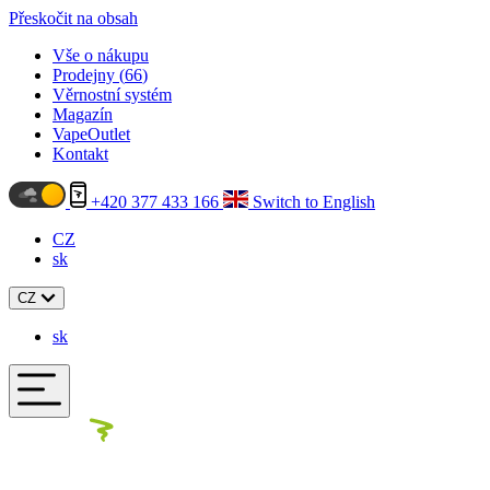
Přeskočit na obsah
Vše o nákupu
Prodejny (
66
)
Věrnostní systém
Magazín
VapeOutlet
Kontakt
+420 377 433 166
Switch to English
CZ
sk
CZ
sk