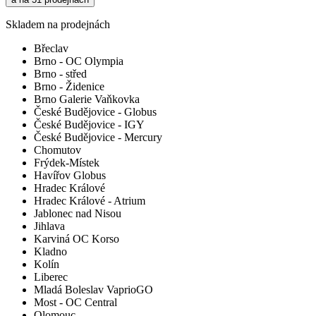
Skladem na prodejnách
Břeclav
Brno - OC Olympia
Brno - střed
Brno - Židenice
Brno Galerie Vaňkovka
České Budějovice - Globus
České Budějovice - IGY
České Budějovice - Mercury
Chomutov
Frýdek-Místek
Havířov Globus
Hradec Králové
Hradec Králové - Atrium
Jablonec nad Nisou
Jihlava
Karviná OC Korso
Kladno
Kolín
Liberec
Mladá Boleslav VaprioGO
Most - OC Central
Olomouc