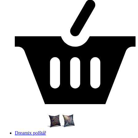
Dreamix polštář