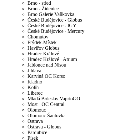
Brno - střed
Brno - Židenice
Brno Galerie Vaňkovka
České Budějovice - Globus
České Budějovice - IGY
České Budějovice - Mercury
Chomutov
Frýdek-Místek
Havířov Globus
Hradec Králové
Hradec Králové - Atrium
Jablonec nad Nisou
Jihlava
Karviná OC Korso
Kladno
Kolín
Liberec
Mladá Boleslav VaprioGO
Most - OC Central
Olomouc
Olomouc Šantovka
Ostrava
Ostrava - Globus
Pardubice
Písek