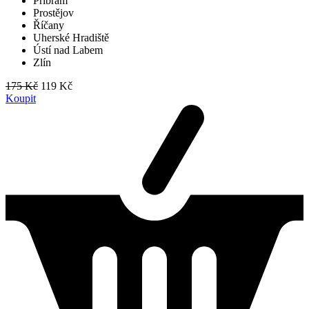
Příbram
Prostějov
Říčany
Uherské Hradiště
Ústí nad Labem
Zlín
175 Kč
119 Kč
Koupit