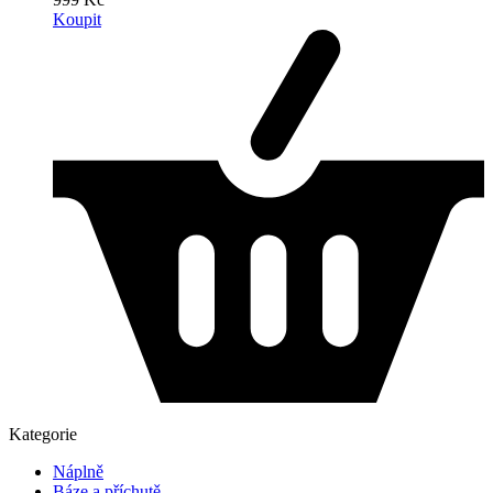
Koupit
Kategorie
Náplně
Báze a příchutě