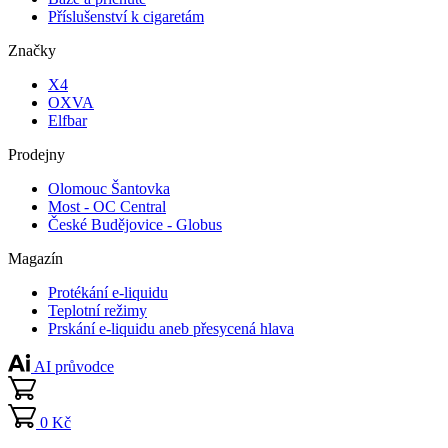
Příslušenství k cigaretám
Značky
X4
OXVA
Elfbar
Prodejny
Olomouc Šantovka
Most - OC Central
České Budějovice - Globus
Magazín
Protékání e-liquidu
Teplotní režimy
Prskání e-liquidu aneb přesycená hlava
AI průvodce
0 Kč