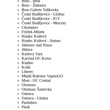
Brno - střed
Brno - Židenice
Brno Galerie Vaňkovka
České Budějovice - Globus
České Budějovice - IGY
České Budějovice - Mercury
Chomutov
Frýdek-Místek
Hradec Králové
Hradec Králové - Atrium
Jablonec nad Nisou
Jihlava
Karlovy Vary
Karviná OC Korso
Kladno
Kolín
Liberec
Mladá Boleslav VaprioGO
Most - OC Central
Olomouc
Olomouc Šantovka
Ostrava
Ostrava - Globus
Pardubice
Písek