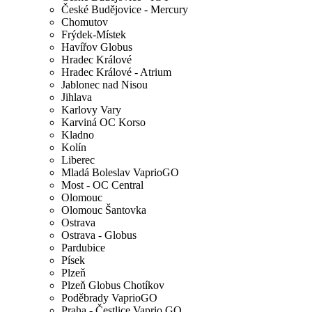
České Budějovice - Mercury
Chomutov
Frýdek-Místek
Havířov Globus
Hradec Králové
Hradec Králové - Atrium
Jablonec nad Nisou
Jihlava
Karlovy Vary
Karviná OC Korso
Kladno
Kolín
Liberec
Mladá Boleslav VaprioGO
Most - OC Central
Olomouc
Olomouc Šantovka
Ostrava
Ostrava - Globus
Pardubice
Písek
Plzeň
Plzeň Globus Chotíkov
Poděbrady VaprioGO
Praha - Čestlice Vaprio GO