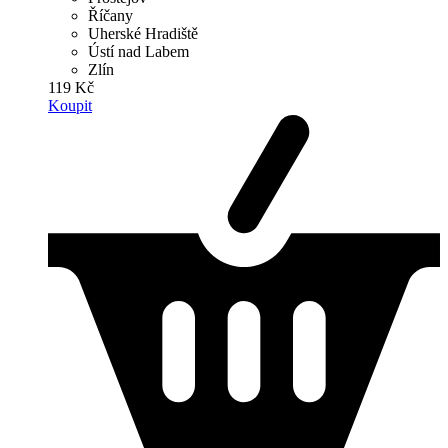
Říčany
Uherské Hradiště
Ústí nad Labem
Zlín
119 Kč
Koupit