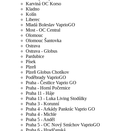
Karviná OC Korso
Kladno
Kolín
Liberec
Mladá Boleslav VaprioGO
Most - OC Central
Olomouc
Olomouc Šantovka
Ostrava
Ostrava - Globus
Pardubice
Písek
Plzeň
Plzeň Globus Chotíkov
Poděbrady VaprioGO
Praha - Čestlice Vaprio GO
Praha - Horní Počernice
Praha 11 - Háje
Praha 13 - Luka Living Stodůlky
Praha 3 - Korunní
Praha 4 - Arkády Pankrác Vaprio GO
Praha 4 - Michle
Praha 5 - Anděl
Praha 5 - OC Nový Smíchov VaprioGO
Praha 6 - Hradčanská