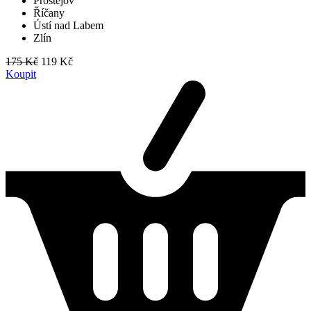
Prostějov
Říčany
Ústí nad Labem
Zlín
175 Kč
119 Kč
Koupit