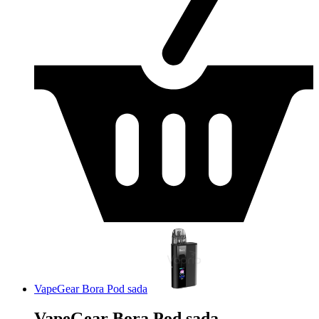
VapeGear Bora Pod sada
VapeGear Bora Pod sada