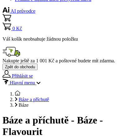
AI průvodce
0 Kč
Váš košík neobsahuje žádnou položku
Nakupte ještě za
1 001 Kč
a poštovné budete mít
zdarma
.
Zpět do obchodu
Přihlásit se
Hlavní menu
Báze a příchutě
Báze
Báze a příchutě - Báze -
Flavourit