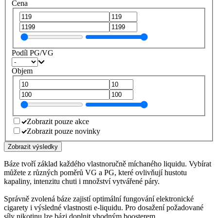
Cena
Podíl PG/VG
Objem
Zobrazit pouze akce
Zobrazit pouze novinky
Zobrazit výsledky
Báze tvoří základ každého vlastnoručně míchaného liquidu. Vybírat
můžete z různých poměrů VG a PG, které ovlivňují hustotu
kapaliny, intenzitu chuti i množství vytvářené páry.
Správně zvolená báze zajistí optimální fungování elektronické
cigarety i výsledné vlastnosti e-liquidu. Pro dosažení požadované
síly nikotinu lze bázi doplnit vhodným boosterem.