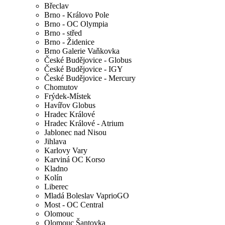
Břeclav
Brno - Královo Pole
Brno - OC Olympia
Brno - střed
Brno - Židenice
Brno Galerie Vaňkovka
České Budějovice - Globus
České Budějovice - IGY
České Budějovice - Mercury
Chomutov
Frýdek-Místek
Havířov Globus
Hradec Králové
Hradec Králové - Atrium
Jablonec nad Nisou
Jihlava
Karlovy Vary
Karviná OC Korso
Kladno
Kolín
Liberec
Mladá Boleslav VaprioGO
Most - OC Central
Olomouc
Olomouc Šantovka