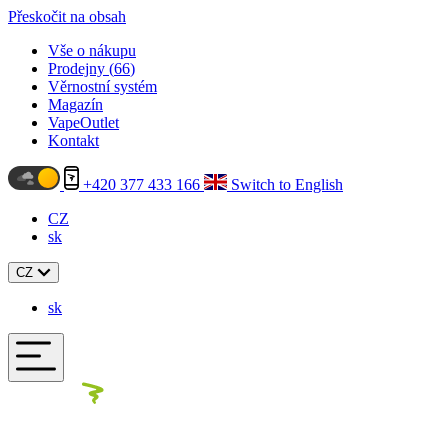
Přeskočit na obsah
Vše o nákupu
Prodejny (
66
)
Věrnostní systém
Magazín
VapeOutlet
Kontakt
+420 377 433 166
Switch to English
CZ
sk
CZ
sk