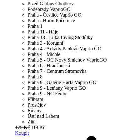
Plzeň Globus Chotíkov
Poděbrady VaprioGO
Praha - Čestlice Vaprio GO
Praha - Horní Počernice
Praha 1
Praha 11 - Háje
Praha 13 - Luka Living Stodůlky
Praha 3 - Korunní
Praha 4 - Arkády Pankrác Vaprio GO
Praha 4 - Michle
Praha 5 - OC Nový Smíchov VaprioGO
Praha 6 - Hradčanská
Praha 7 - Centrum Stromovka
Praha 8
Praha 9 - Galerie Harfa Vaprio GO
Praha 9 - Letňany Vaprio GO
Praha 9 - NC Fénix
Příbram
Prostějov
Říčany
Ústí nad Labem
Zlín
175 Kč
119 Kč
Koupit