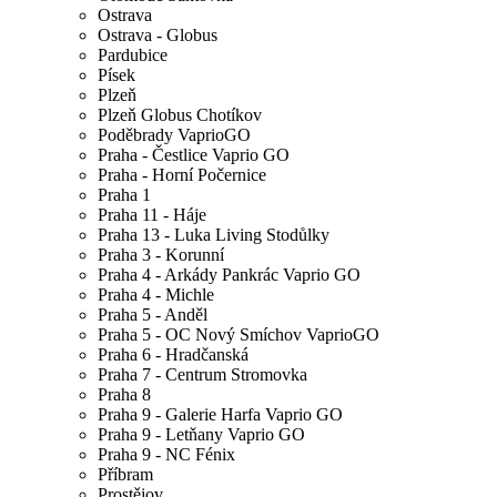
Ostrava
Ostrava - Globus
Pardubice
Písek
Plzeň
Plzeň Globus Chotíkov
Poděbrady VaprioGO
Praha - Čestlice Vaprio GO
Praha - Horní Počernice
Praha 1
Praha 11 - Háje
Praha 13 - Luka Living Stodůlky
Praha 3 - Korunní
Praha 4 - Arkády Pankrác Vaprio GO
Praha 4 - Michle
Praha 5 - Anděl
Praha 5 - OC Nový Smíchov VaprioGO
Praha 6 - Hradčanská
Praha 7 - Centrum Stromovka
Praha 8
Praha 9 - Galerie Harfa Vaprio GO
Praha 9 - Letňany Vaprio GO
Praha 9 - NC Fénix
Příbram
Prostějov