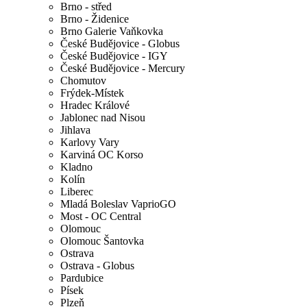
Brno - střed
Brno - Židenice
Brno Galerie Vaňkovka
České Budějovice - Globus
České Budějovice - IGY
České Budějovice - Mercury
Chomutov
Frýdek-Místek
Hradec Králové
Jablonec nad Nisou
Jihlava
Karlovy Vary
Karviná OC Korso
Kladno
Kolín
Liberec
Mladá Boleslav VaprioGO
Most - OC Central
Olomouc
Olomouc Šantovka
Ostrava
Ostrava - Globus
Pardubice
Písek
Plzeň