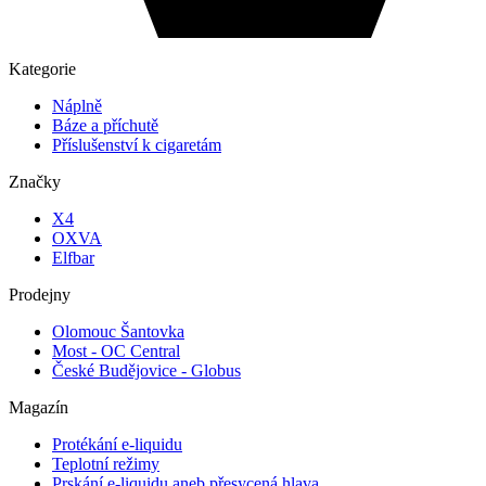
Kategorie
Náplně
Báze a příchutě
Příslušenství k cigaretám
Značky
X4
OXVA
Elfbar
Prodejny
Olomouc Šantovka
Most - OC Central
České Budějovice - Globus
Magazín
Protékání e-liquidu
Teplotní režimy
Prskání e-liquidu aneb přesycená hlava