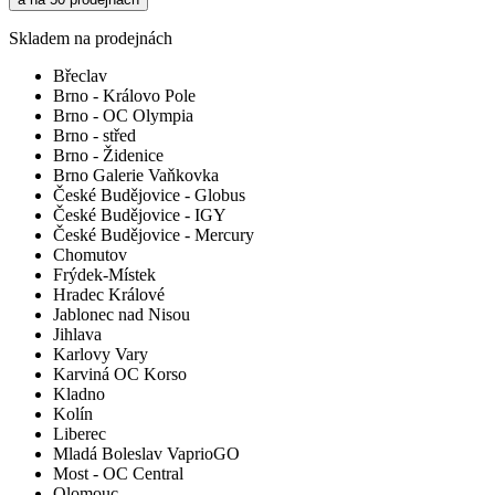
Skladem na prodejnách
Břeclav
Brno - Královo Pole
Brno - OC Olympia
Brno - střed
Brno - Židenice
Brno Galerie Vaňkovka
České Budějovice - Globus
České Budějovice - IGY
České Budějovice - Mercury
Chomutov
Frýdek-Místek
Hradec Králové
Jablonec nad Nisou
Jihlava
Karlovy Vary
Karviná OC Korso
Kladno
Kolín
Liberec
Mladá Boleslav VaprioGO
Most - OC Central
Olomouc