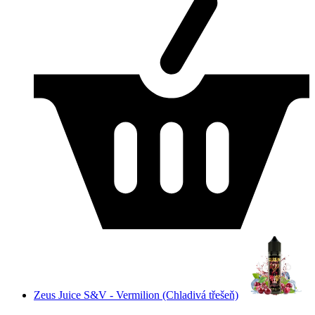
Zeus Juice S&V - Vermilion (Chladivá třešeň)