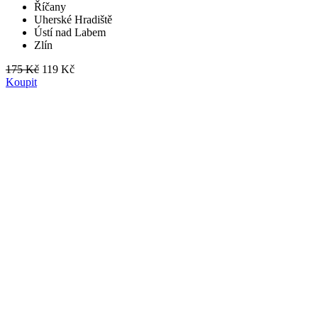
Říčany
Uherské Hradiště
Ústí nad Labem
Zlín
175 Kč
119 Kč
Koupit