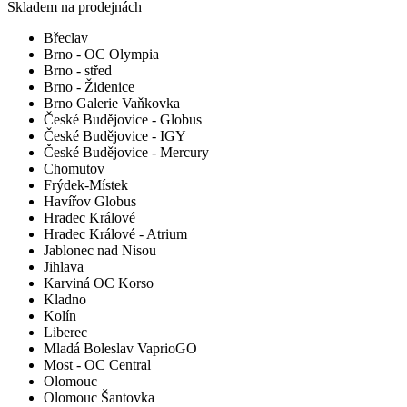
Skladem na prodejnách
Břeclav
Brno - OC Olympia
Brno - střed
Brno - Židenice
Brno Galerie Vaňkovka
České Budějovice - Globus
České Budějovice - IGY
České Budějovice - Mercury
Chomutov
Frýdek-Místek
Havířov Globus
Hradec Králové
Hradec Králové - Atrium
Jablonec nad Nisou
Jihlava
Karviná OC Korso
Kladno
Kolín
Liberec
Mladá Boleslav VaprioGO
Most - OC Central
Olomouc
Olomouc Šantovka