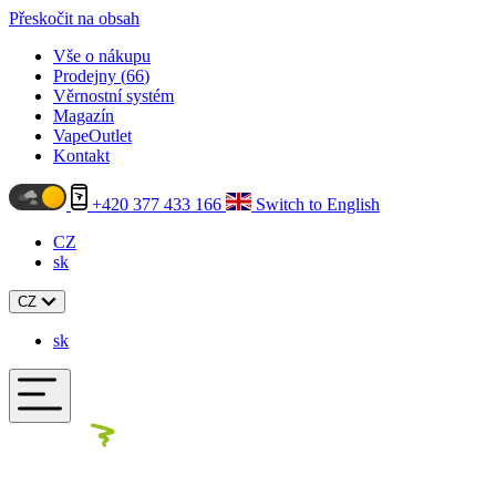
Přeskočit na obsah
Vše o nákupu
Prodejny (
66
)
Věrnostní systém
Magazín
VapeOutlet
Kontakt
+420 377 433 166
Switch to English
CZ
sk
CZ
sk