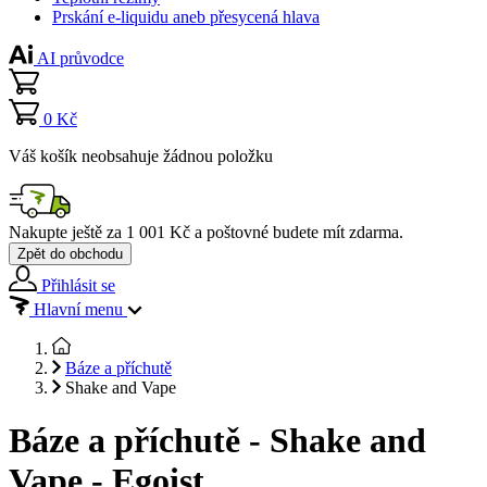
Prskání e-liquidu aneb přesycená hlava
AI průvodce
0 Kč
Váš košík neobsahuje žádnou položku
Nakupte ještě za
1 001 Kč
a poštovné budete mít
zdarma
.
Zpět do obchodu
Přihlásit se
Hlavní menu
Báze a příchutě
Shake and Vape
Báze a příchutě - Shake and
Vape - Egoist