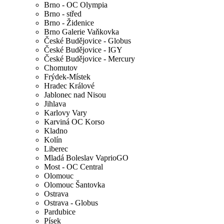
Brno - OC Olympia
Brno - střed
Brno - Židenice
Brno Galerie Vaňkovka
České Budějovice - Globus
České Budějovice - IGY
České Budějovice - Mercury
Chomutov
Frýdek-Místek
Hradec Králové
Jablonec nad Nisou
Jihlava
Karlovy Vary
Karviná OC Korso
Kladno
Kolín
Liberec
Mladá Boleslav VaprioGO
Most - OC Central
Olomouc
Olomouc Šantovka
Ostrava
Ostrava - Globus
Pardubice
Písek