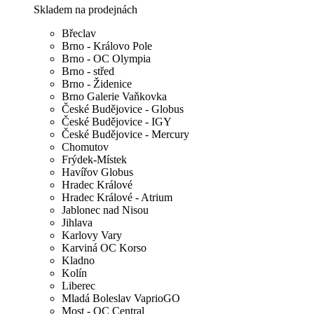
Skladem na prodejnách
Břeclav
Brno - Královo Pole
Brno - OC Olympia
Brno - střed
Brno - Židenice
Brno Galerie Vaňkovka
České Budějovice - Globus
České Budějovice - IGY
České Budějovice - Mercury
Chomutov
Frýdek-Místek
Havířov Globus
Hradec Králové
Hradec Králové - Atrium
Jablonec nad Nisou
Jihlava
Karlovy Vary
Karviná OC Korso
Kladno
Kolín
Liberec
Mladá Boleslav VaprioGO
Most - OC Central