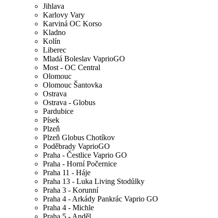
Jihlava
Karlovy Vary
Karviná OC Korso
Kladno
Kolín
Liberec
Mladá Boleslav VaprioGO
Most - OC Central
Olomouc
Olomouc Šantovka
Ostrava
Ostrava - Globus
Pardubice
Písek
Plzeň
Plzeň Globus Chotíkov
Poděbrady VaprioGO
Praha - Čestlice Vaprio GO
Praha - Horní Počernice
Praha 11 - Háje
Praha 13 - Luka Living Stodůlky
Praha 3 - Korunní
Praha 4 - Arkády Pankrác Vaprio GO
Praha 4 - Michle
Praha 5 - Anděl