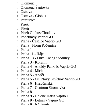
Olomouc
Olomouc Šantovka
Ostrava
Ostrava - Globus
Pardubice
Písek
Plzeň
Plzeň Globus Chotíkov
Poděbrady VaprioGO
Praha - Čestlice Vaprio GO
Praha - Horní Počernice
Praha 1
Praha 11 - Háje
Praha 13 - Luka Living Stodůlky
Praha 3 - Korunní
Praha 4 - Arkády Pankrác Vaprio GO
Praha 4 - Michle
Praha 5 - Anděl
Praha 5 - OC Nový Smíchov VaprioGO
Praha 6 - Hradčanská
Praha 7 - Centrum Stromovka
Praha 8
Praha 9 - Galerie Harfa Vaprio GO
Praha 9 - Letňany Vaprio GO
Praha 9 - NC Fénix