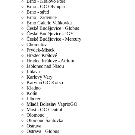
Brno - Královo Pole
Brno - OC Olympia
Brno - střed
Brno - Židenice
Brno Galerie Vaňkovka
České Budějovice - Globus
České Budějovice - IGY
České Budějovice - Mercury
Chomutov
Frýdek-Místek
Hradec Králové
Hradec Králové - Atrium
Jablonec nad Nisou
Jihlava
Karlovy Vary
Karviná OC Korso
Kladno
Kolín
Liberec
Mladá Boleslav VaprioGO
Most - OC Central
Olomouc
Olomouc Šantovka
Ostrava
Ostrava - Globus