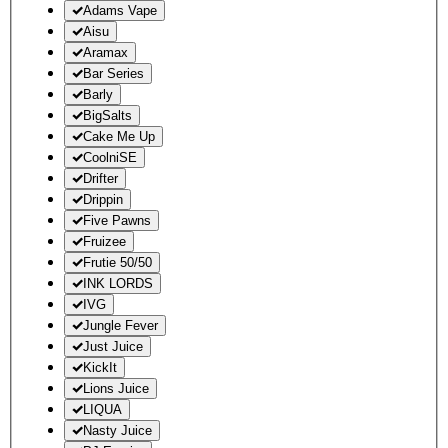
Adams Vape
Aisu
Aramax
Bar Series
Barly
BigSalts
Cake Me Up
CoolniSE
Drifter
Drippin
Five Pawns
Fruizee
Frutie 50/50
INK LORDS
IVG
Jungle Fever
Just Juice
KickIt
Lions Juice
LIQUA
Nasty Juice