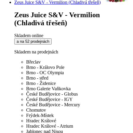
Zeus Juice S&V - Vermilion (Chladivá třešeň)
Zeus Juice S&V - Vermilion
(Chladivá třešeň)
Skladem online
a na 52 prodejnách
Skladem na prodejnách
Břeclav
Brno - Královo Pole
Brno - OC Olympia
Brno - střed
Brno - Židenice
Brno Galerie Vaňkovka
České Budějovice - Globus
České Budějovice - IGY
České Budějovice - Mercury
Chomutov
Frýdek-Místek
Hradec Králové
Hradec Králové - Atrium
Jablonec nad Nisou