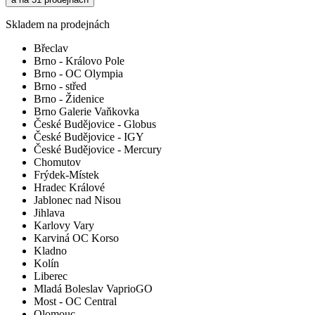
Skladem na prodejnách
Břeclav
Brno - Královo Pole
Brno - OC Olympia
Brno - střed
Brno - Židenice
Brno Galerie Vaňkovka
České Budějovice - Globus
České Budějovice - IGY
České Budějovice - Mercury
Chomutov
Frýdek-Místek
Hradec Králové
Jablonec nad Nisou
Jihlava
Karlovy Vary
Karviná OC Korso
Kladno
Kolín
Liberec
Mladá Boleslav VaprioGO
Most - OC Central
Olomouc