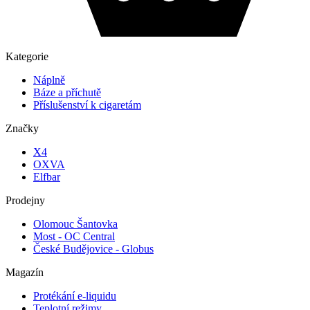
Kategorie
Náplně
Báze a příchutě
Příslušenství k cigaretám
Značky
X4
OXVA
Elfbar
Prodejny
Olomouc Šantovka
Most - OC Central
České Budějovice - Globus
Magazín
Protékání e-liquidu
Teplotní režimy