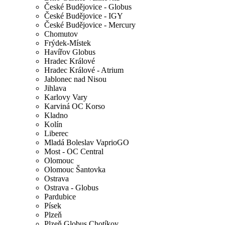
České Budějovice - Globus
České Budějovice - IGY
České Budějovice - Mercury
Chomutov
Frýdek-Místek
Havířov Globus
Hradec Králové
Hradec Králové - Atrium
Jablonec nad Nisou
Jihlava
Karlovy Vary
Karviná OC Korso
Kladno
Kolín
Liberec
Mladá Boleslav VaprioGO
Most - OC Central
Olomouc
Olomouc Šantovka
Ostrava
Ostrava - Globus
Pardubice
Písek
Plzeň
Plzeň Globus Chotíkov