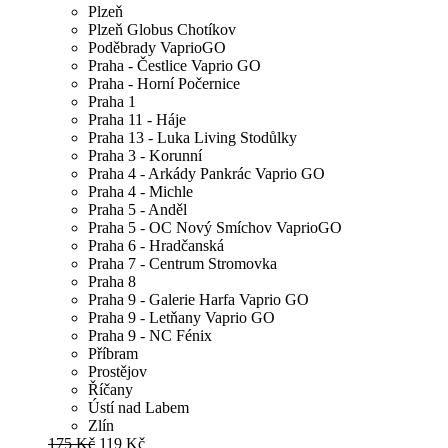
Plzeň
Plzeň Globus Chotíkov
Poděbrady VaprioGO
Praha - Čestlice Vaprio GO
Praha - Horní Počernice
Praha 1
Praha 11 - Háje
Praha 13 - Luka Living Stodůlky
Praha 3 - Korunní
Praha 4 - Arkády Pankrác Vaprio GO
Praha 4 - Michle
Praha 5 - Anděl
Praha 5 - OC Nový Smíchov VaprioGO
Praha 6 - Hradčanská
Praha 7 - Centrum Stromovka
Praha 8
Praha 9 - Galerie Harfa Vaprio GO
Praha 9 - Letňany Vaprio GO
Praha 9 - NC Fénix
Příbram
Prostějov
Říčany
Ústí nad Labem
Zlín
175 Kč
119 Kč