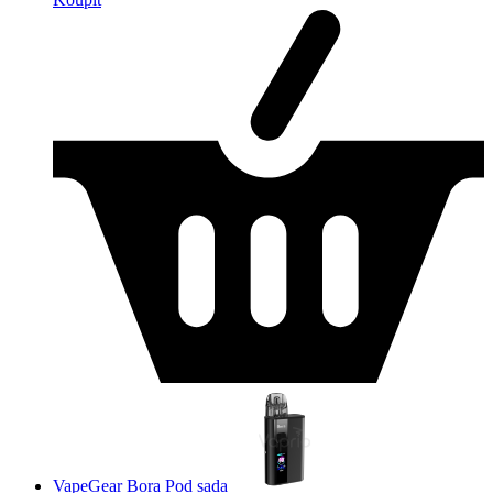
VapeGear Bora Pod sada