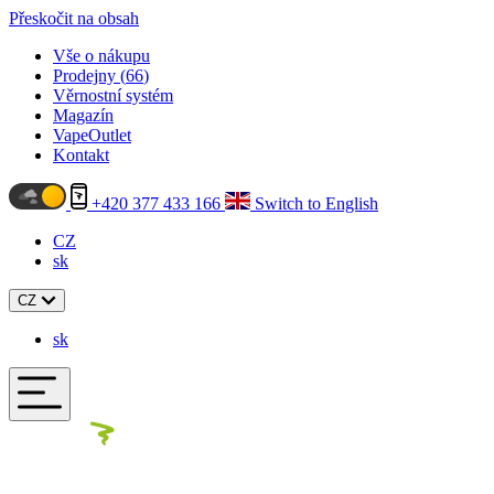
Přeskočit na obsah
Vše o nákupu
Prodejny (
66
)
Věrnostní systém
Magazín
VapeOutlet
Kontakt
+420 377 433 166
Switch to English
CZ
sk
CZ
sk