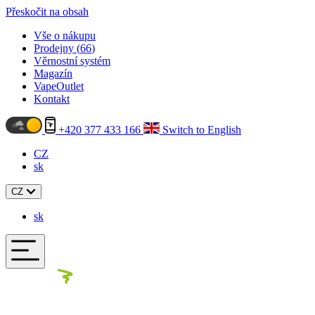
Přeskočit na obsah
Vše o nákupu
Prodejny (
66
)
Věrnostní systém
Magazín
VapeOutlet
Kontakt
+420 377 433 166
Switch to English
CZ
sk
CZ
sk