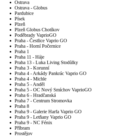
Ostrava
Ostrava - Globus
Pardubice
Písek
Plzeň
Plzeň Globus Chotíkov
Poděbrady VaprioGO
Praha - Čestlice Vaprio GO
Praha - Horní Počernice
Praha 1
Praha 11 - Háje
Praha 13 - Luka Living Stodůlky
Praha 3 - Korunní
Praha 4 - Arkády Pankrác Vaprio GO
Praha 4 - Michle
Praha 5 - Anděl
Praha 5 - OC Nový Smíchov VaprioGO
Praha 6 - Hradčanská
Praha 7 - Centrum Stromovka
Praha 8
Praha 9 - Galerie Harfa Vaprio GO
Praha 9 - Letňany Vaprio GO
Praha 9 - NC Fénix
Příbram
Prostějov