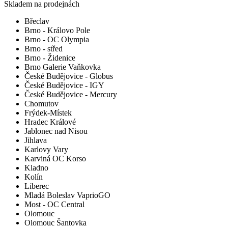
Skladem na prodejnách
Břeclav
Brno - Královo Pole
Brno - OC Olympia
Brno - střed
Brno - Židenice
Brno Galerie Vaňkovka
České Budějovice - Globus
České Budějovice - IGY
České Budějovice - Mercury
Chomutov
Frýdek-Místek
Hradec Králové
Jablonec nad Nisou
Jihlava
Karlovy Vary
Karviná OC Korso
Kladno
Kolín
Liberec
Mladá Boleslav VaprioGO
Most - OC Central
Olomouc
Olomouc Šantovka