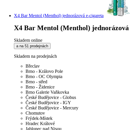
X4 Bar Mentol (Menthol) jednorázová e-cigareta
X4 Bar Mentol (Menthol) jednorázová 
Skladem online
a na 51 prodejnách
Skladem na prodejnách
Břeclav
Brno - Královo Pole
Brno - OC Olympia
Brno - střed
Brno - Židenice
Brno Galerie Vaňkovka
České Budějovice - Globus
České Budějovice - IGY
České Budějovice - Mercury
Chomutov
Frýdek-Místek
Hradec Králové
Jablonec nad Nisou