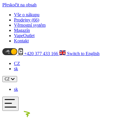
Přeskočit na obsah
Vše o nákupu
Prodejny (
66
)
Věrnostní systém
Magazín
VapeOutlet
Kontakt
+420 377 433 166
Switch to English
CZ
sk
CZ
sk