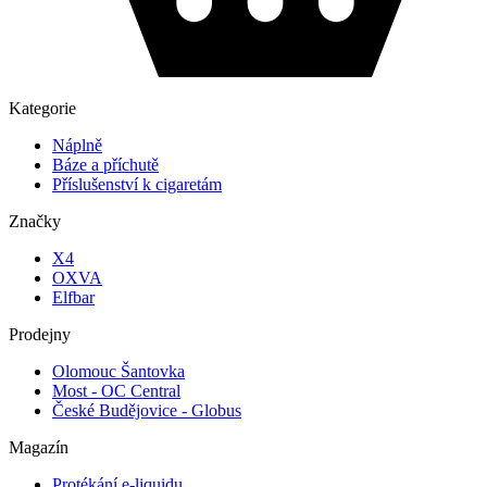
Kategorie
Náplně
Báze a příchutě
Příslušenství k cigaretám
Značky
X4
OXVA
Elfbar
Prodejny
Olomouc Šantovka
Most - OC Central
České Budějovice - Globus
Magazín
Protékání e-liquidu