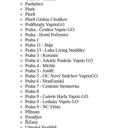
Pardubice
Písek
Plzeň
Plzeň Globus Chotíkov
Poděbrady VaprioGO
Praha - Čestlice Vaprio GO
Praha - Horní Počernice
Praha 1
Praha 11 - Háje
Praha 13 - Luka Living Stodůlky
Praha 3 - Korunní
Praha 4 - Arkády Pankrác Vaprio GO
Praha 4 - Michle
Praha 5 - Anděl
Praha 5 - OC Nový Smíchov VaprioGO
Praha 6 - Hradčanská
Praha 7 - Centrum Stromovka
Praha 8
Praha 9 - Galerie Harfa Vaprio GO
Praha 9 - Letňany Vaprio GO
Praha 9 - NC Fénix
Příbram
Prostějov
Říčany
Uherské Hradiště