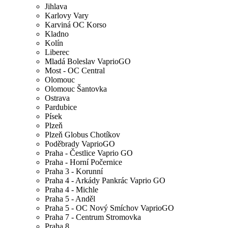
Jihlava
Karlovy Vary
Karviná OC Korso
Kladno
Kolín
Liberec
Mladá Boleslav VaprioGO
Most - OC Central
Olomouc
Olomouc Šantovka
Ostrava
Pardubice
Písek
Plzeň
Plzeň Globus Chotíkov
Poděbrady VaprioGO
Praha - Čestlice Vaprio GO
Praha - Horní Počernice
Praha 3 - Korunní
Praha 4 - Arkády Pankrác Vaprio GO
Praha 4 - Michle
Praha 5 - Anděl
Praha 5 - OC Nový Smíchov VaprioGO
Praha 7 - Centrum Stromovka
Praha 8