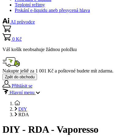
Teplotní režimy
Prskání e-liquidu aneb přesycená hlava
AI průvodce
0 Kč
Váš košík neobsahuje žádnou položku
Nakupte ještě za
1 001 Kč
a poštovné budete mít
zdarma
.
Zpět do obchodu
Přihlásit se
Hlavní menu
DIY
RDA
DIY - RDA - Vaporesso