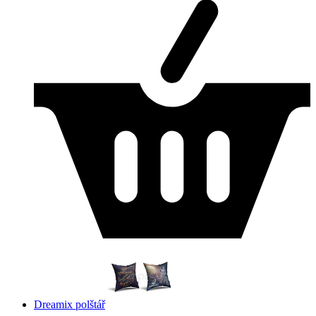
Dreamix polštář