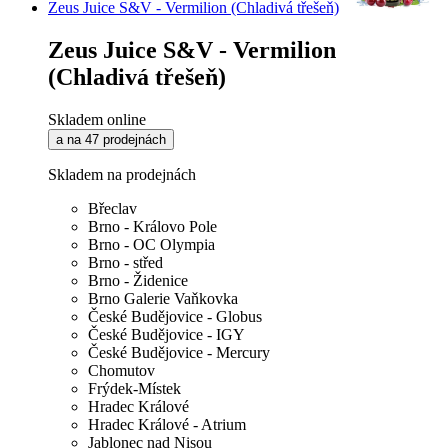
Zeus Juice S&V - Vermilion (Chladivá třešeň)
Zeus Juice S&V - Vermilion
(Chladivá třešeň)
Skladem online
a na 47 prodejnách
Skladem na prodejnách
Břeclav
Brno - Královo Pole
Brno - OC Olympia
Brno - střed
Brno - Židenice
Brno Galerie Vaňkovka
České Budějovice - Globus
České Budějovice - IGY
České Budějovice - Mercury
Chomutov
Frýdek-Místek
Hradec Králové
Hradec Králové - Atrium
Jablonec nad Nisou