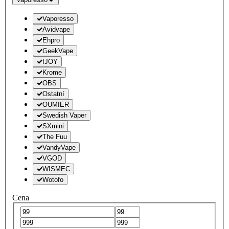
Vaporesso
Avidvape
Ehpro
GeekVape
IJOY
Krome
OBS
Ostatní
OUMIER
Swedish Vaper
SXmini
The Fuu
VandyVape
VGOD
WISMEC
Wotofo
Cena