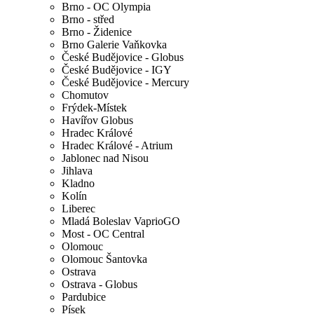
Brno - OC Olympia
Brno - střed
Brno - Židenice
Brno Galerie Vaňkovka
České Budějovice - Globus
České Budějovice - IGY
České Budějovice - Mercury
Chomutov
Frýdek-Místek
Havířov Globus
Hradec Králové
Hradec Králové - Atrium
Jablonec nad Nisou
Jihlava
Kladno
Kolín
Liberec
Mladá Boleslav VaprioGO
Most - OC Central
Olomouc
Olomouc Šantovka
Ostrava
Ostrava - Globus
Pardubice
Písek