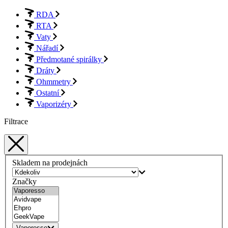
RDA
RTA
Vaty
Nářadí
Předmotané spirálky
Dráty
Ohmmetry
Ostatní
Vaporizéry
Filtrace
Skladem na prodejnách
Značky
Vaporesso