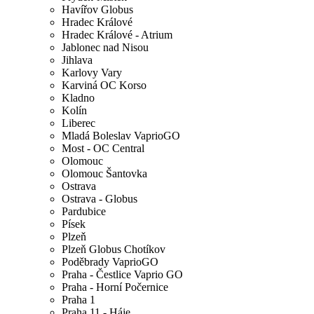
Havířov Globus
Hradec Králové
Hradec Králové - Atrium
Jablonec nad Nisou
Jihlava
Karlovy Vary
Karviná OC Korso
Kladno
Kolín
Liberec
Mladá Boleslav VaprioGO
Most - OC Central
Olomouc
Olomouc Šantovka
Ostrava
Ostrava - Globus
Pardubice
Písek
Plzeň
Plzeň Globus Chotíkov
Poděbrady VaprioGO
Praha - Čestlice Vaprio GO
Praha - Horní Počernice
Praha 1
Praha 11 - Háje