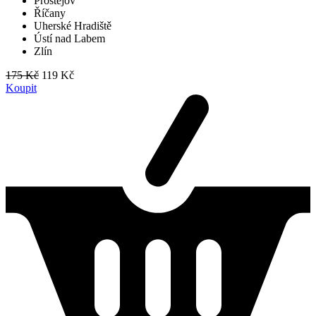
Prostějov
Říčany
Uherské Hradiště
Ústí nad Labem
Zlín
175 Kč
119 Kč
Koupit