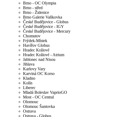
Brno - OC Olympia
Brno - střed
Brno - Židenice
Brno Galerie Vaňkovka
České Budějovice - Globus
České Budějovice - IGY
České Budějovice - Mercury
Chomutov
Frýdek-Místek
Havířov Globus
Hradec Králové
Hradec Králové - Atrium
Jablonec nad Nisou
Jihlava
Karlovy Vary
Karviná OC Korso
Kladno
Kolín
Liberec
Mladá Boleslav VaprioGO
Most - OC Central
Olomouc
Olomouc Šantovka
Ostrava
Ostrava - Globus