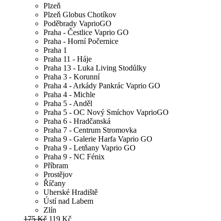
Plzeň
Plzeň Globus Chotíkov
Poděbrady VaprioGO
Praha - Čestlice Vaprio GO
Praha - Horní Počernice
Praha 1
Praha 11 - Háje
Praha 13 - Luka Living Stodůlky
Praha 3 - Korunní
Praha 4 - Arkády Pankrác Vaprio GO
Praha 4 - Michle
Praha 5 - Anděl
Praha 5 - OC Nový Smíchov VaprioGO
Praha 6 - Hradčanská
Praha 7 - Centrum Stromovka
Praha 9 - Galerie Harfa Vaprio GO
Praha 9 - Letňany Vaprio GO
Praha 9 - NC Fénix
Příbram
Prostějov
Říčany
Uherské Hradiště
Ústí nad Labem
Zlín
175 Kč
119 Kč