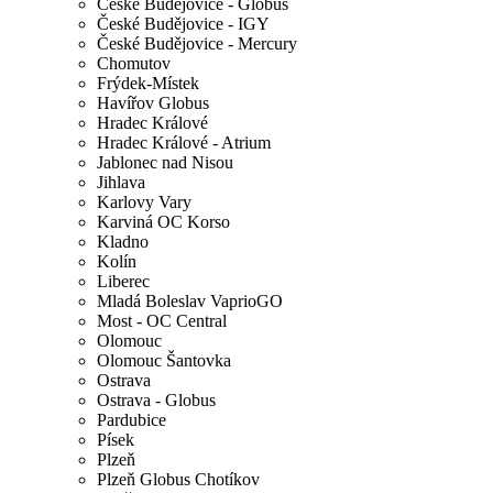
České Budějovice - Globus
České Budějovice - IGY
České Budějovice - Mercury
Chomutov
Frýdek-Místek
Havířov Globus
Hradec Králové
Hradec Králové - Atrium
Jablonec nad Nisou
Jihlava
Karlovy Vary
Karviná OC Korso
Kladno
Kolín
Liberec
Mladá Boleslav VaprioGO
Most - OC Central
Olomouc
Olomouc Šantovka
Ostrava
Ostrava - Globus
Pardubice
Písek
Plzeň
Plzeň Globus Chotíkov