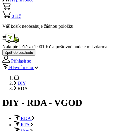
0 Kč
Váš košík neobsahuje žádnou položku
Nakupte ještě za
1 001 Kč
a poštovné budete mít
zdarma
.
Zpět do obchodu
Přihlásit se
Hlavní menu
DIY
RDA
DIY - RDA - VGOD
RDA
RTA