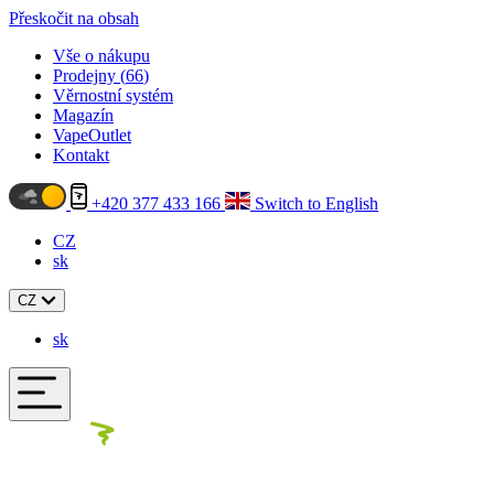
Přeskočit na obsah
Vše o nákupu
Prodejny (
66
)
Věrnostní systém
Magazín
VapeOutlet
Kontakt
+420 377 433 166
Switch to English
CZ
sk
CZ
sk