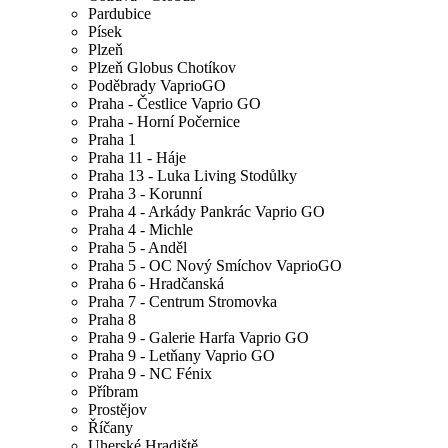
Pardubice
Písek
Plzeň
Plzeň Globus Chotíkov
Poděbrady VaprioGO
Praha - Čestlice Vaprio GO
Praha - Horní Počernice
Praha 1
Praha 11 - Háje
Praha 13 - Luka Living Stodůlky
Praha 3 - Korunní
Praha 4 - Arkády Pankrác Vaprio GO
Praha 4 - Michle
Praha 5 - Anděl
Praha 5 - OC Nový Smíchov VaprioGO
Praha 6 - Hradčanská
Praha 7 - Centrum Stromovka
Praha 8
Praha 9 - Galerie Harfa Vaprio GO
Praha 9 - Letňany Vaprio GO
Praha 9 - NC Fénix
Příbram
Prostějov
Říčany
Uherské Hradiště