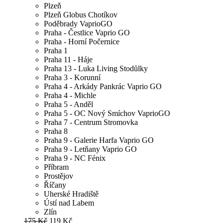
Plzeň
Plzeň Globus Chotíkov
Poděbrady VaprioGO
Praha - Čestlice Vaprio GO
Praha - Horní Počernice
Praha 1
Praha 11 - Háje
Praha 13 - Luka Living Stodůlky
Praha 3 - Korunní
Praha 4 - Arkády Pankrác Vaprio GO
Praha 4 - Michle
Praha 5 - Anděl
Praha 5 - OC Nový Smíchov VaprioGO
Praha 7 - Centrum Stromovka
Praha 8
Praha 9 - Galerie Harfa Vaprio GO
Praha 9 - Letňany Vaprio GO
Praha 9 - NC Fénix
Příbram
Prostějov
Říčany
Uherské Hradiště
Ústí nad Labem
Zlín
175 Kč
119 Kč