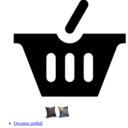
Dreamix polštář