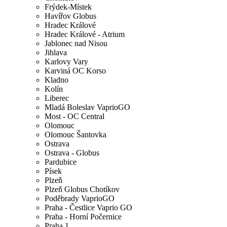
Frýdek-Místek
Havířov Globus
Hradec Králové
Hradec Králové - Atrium
Jablonec nad Nisou
Jihlava
Karlovy Vary
Karviná OC Korso
Kladno
Kolín
Liberec
Mladá Boleslav VaprioGO
Most - OC Central
Olomouc
Olomouc Šantovka
Ostrava
Ostrava - Globus
Pardubice
Písek
Plzeň
Plzeň Globus Chotíkov
Poděbrady VaprioGO
Praha - Čestlice Vaprio GO
Praha - Horní Počernice
Praha 1