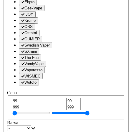
Ehpro
GeekVape
IJOY
Krome
OBS
Ostatní
OUMIER
Swedish Vaper
SXmini
The Fuu
VandyVape
Vaporesso
WISMEC
Wotofo
Cena
Barva