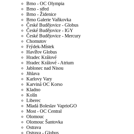
Brno - OC Olympia
Brno - střed
Brno - Židenice
Brno Galerie Vaňkovka
České Budějovice - Globus
České Budějovice - IGY
České Budějovice - Mercury
Chomutov
Frýdek-Místek
Havířov Globus
Hradec Králové
Hradec Králové - Atrium
Jablonec nad Nisou
Jihlava
Karlovy Vary
Karviná OC Korso
Kladno
Kolín
Liberec
Mladá Boleslav VaprioGO
Most - OC Central
Olomouc
Olomouc Šantovka
Ostrava
Ostrava - Globus