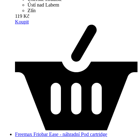
Ústí nad Labem
Zlín
119 Kč
Koupit
Freemax Friobar Ease - náhradní Pod cartridge