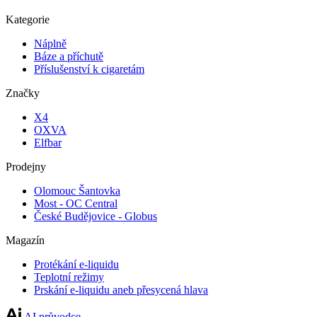
Kategorie
Náplně
Báze a příchutě
Příslušenství k cigaretám
Značky
X4
OXVA
Elfbar
Prodejny
Olomouc Šantovka
Most - OC Central
České Budějovice - Globus
Magazín
Protékání e-liquidu
Teplotní režimy
Prskání e-liquidu aneb přesycená hlava
AI průvodce