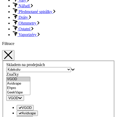
Vaty
Nářadí
Předmotané spirálky
Dráty
Ohmmetry
Ostatní
Vaporizéry
Filtrace
Skladem na prodejnách
Značky
VGOD
VGOD
Avidvape