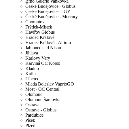
Brno Galerie Vaňkovka
České Budějovice - Globus
České Budějovice - IGY
České Budějovice - Mercury
Chomutov
Frýdek-Místek
Havířov Globus
Hradec Králové
Hradec Králové - Atrium
Jablonec nad Nisou
Jihlava
Karlovy Vary
Karviná OC Korso
Kladno
Kolín
Liberec
Mladá Boleslav VaprioGO
Most - OC Central
Olomouc
Olomouc Šantovka
Ostrava
Ostrava - Globus
Pardubice
Písek
Plzeň