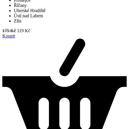
Prostějov
Říčany
Uherské Hradiště
Ústí nad Labem
Zlín
175 Kč
119 Kč
Koupit