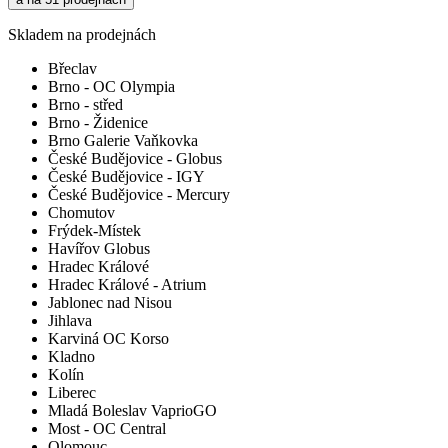
Skladem na prodejnách
Břeclav
Brno - OC Olympia
Brno - střed
Brno - Židenice
Brno Galerie Vaňkovka
České Budějovice - Globus
České Budějovice - IGY
České Budějovice - Mercury
Chomutov
Frýdek-Místek
Havířov Globus
Hradec Králové
Hradec Králové - Atrium
Jablonec nad Nisou
Jihlava
Karviná OC Korso
Kladno
Kolín
Liberec
Mladá Boleslav VaprioGO
Most - OC Central
Olomouc