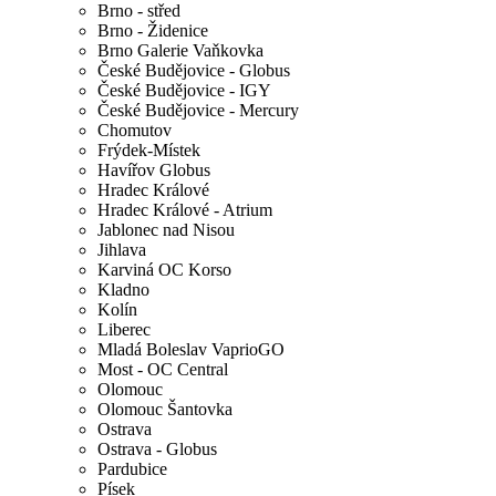
Brno - střed
Brno - Židenice
Brno Galerie Vaňkovka
České Budějovice - Globus
České Budějovice - IGY
České Budějovice - Mercury
Chomutov
Frýdek-Místek
Havířov Globus
Hradec Králové
Hradec Králové - Atrium
Jablonec nad Nisou
Jihlava
Karviná OC Korso
Kladno
Kolín
Liberec
Mladá Boleslav VaprioGO
Most - OC Central
Olomouc
Olomouc Šantovka
Ostrava
Ostrava - Globus
Pardubice
Písek