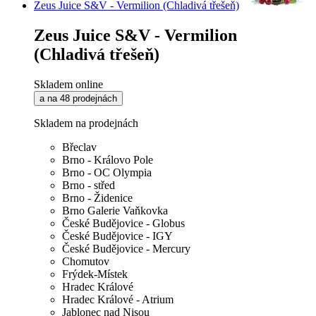
Zeus Juice S&V - Vermilion (Chladivá třešeň)
Zeus Juice S&V - Vermilion
(Chladivá třešeň)
Skladem online
a na 48 prodejnách
Skladem na prodejnách
Břeclav
Brno - Královo Pole
Brno - OC Olympia
Brno - střed
Brno - Židenice
Brno Galerie Vaňkovka
České Budějovice - Globus
České Budějovice - IGY
České Budějovice - Mercury
Chomutov
Frýdek-Místek
Hradec Králové
Hradec Králové - Atrium
Jablonec nad Nisou