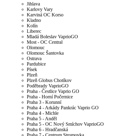
Jihlava
Karlovy Vary
Karviná OC Korso
Kladno
Kolín
Liberec
Mladá Boleslav VaprioGO
Most - OC Central
Olomouc
Olomouc Šantovka
Ostrava
Pardubice
Písek
Plzeň
Plzeň Globus Chotíkov
Poděbrady VaprioGO
Praha - Čestlice Vaprio GO
Praha - Horní Počernice
Praha 3 - Korunní
Praha 4 - Arkády Pankrác Vaprio GO
Praha 4 - Michle
Praha 5 - Anděl
Praha 5 - OC Nový Smíchov VaprioGO
Praha 6 - Hradčanská
Praha 7 - Centrum Stromovka