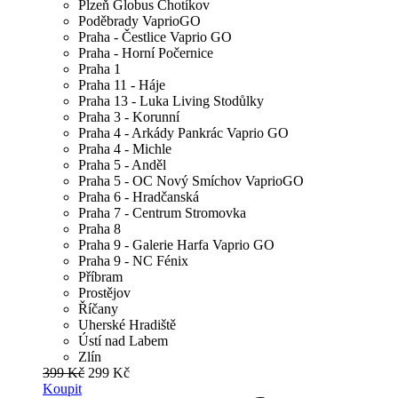
Plzeň Globus Chotíkov
Poděbrady VaprioGO
Praha - Čestlice Vaprio GO
Praha - Horní Počernice
Praha 1
Praha 11 - Háje
Praha 13 - Luka Living Stodůlky
Praha 3 - Korunní
Praha 4 - Arkády Pankrác Vaprio GO
Praha 4 - Michle
Praha 5 - Anděl
Praha 5 - OC Nový Smíchov VaprioGO
Praha 6 - Hradčanská
Praha 7 - Centrum Stromovka
Praha 8
Praha 9 - Galerie Harfa Vaprio GO
Praha 9 - NC Fénix
Příbram
Prostějov
Říčany
Uherské Hradiště
Ústí nad Labem
Zlín
399 Kč
299 Kč
Koupit