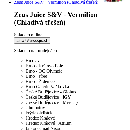
Zeus Juice S&V - Vermilion (Chladivá třešeň)
Zeus Juice S&V - Vermilion
(Chladivá třešeň)
Skladem online
a na 48 prodejnách
Skladem na prodejnách
Břeclav
Brno - Královo Pole
Brno - OC Olympia
Brno - střed
Brno - Židenice
Brno Galerie Vaňkovka
České Budějovice - Globus
České Budějovice - IGY
České Budějovice - Mercury
Chomutov
Frýdek-Místek
Hradec Králové
Hradec Králové - Atrium
Jablonec nad Nisou