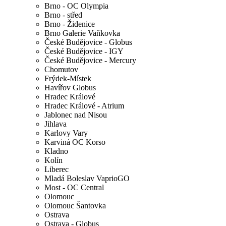
Brno - OC Olympia
Brno - střed
Brno - Židenice
Brno Galerie Vaňkovka
České Budějovice - Globus
České Budějovice - IGY
České Budějovice - Mercury
Chomutov
Frýdek-Místek
Havířov Globus
Hradec Králové
Hradec Králové - Atrium
Jablonec nad Nisou
Jihlava
Karlovy Vary
Karviná OC Korso
Kladno
Kolín
Liberec
Mladá Boleslav VaprioGO
Most - OC Central
Olomouc
Olomouc Šantovka
Ostrava
Ostrava - Globus