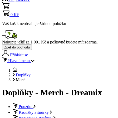
0 Kč
Váš košík neobsahuje žádnou položku
Nakupte ještě za
1 001 Kč
a poštovné budete mít
zdarma
.
Zpět do obchodu
Přihlásit se
Hlavní menu
Doplňky
Merch
Doplňky - Merch - Dreamix
Pouzdra
Kroužky a šňůrky