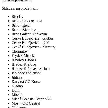
Skladem na prodejnách
Břeclav
Brno - OC Olympia
Brno - střed
Brno - Židenice
Brno Galerie Vaňkovka
České Budějovice - Globus
České Budějovice - IGY
České Budějovice - Mercury
Chomutov
Frýdek-Místek
Havířov Globus
Hradec Králové
Hradec Králové - Atrium
Jablonec nad Nisou
Jihlava
Karviná OC Korso
Kladno
Kolín
Liberec
Mladá Boleslav VaprioGO
Most - OC Central
Olomouc