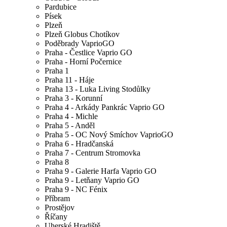
Pardubice
Písek
Plzeň
Plzeň Globus Chotíkov
Poděbrady VaprioGO
Praha - Čestlice Vaprio GO
Praha - Horní Počernice
Praha 1
Praha 11 - Háje
Praha 13 - Luka Living Stodůlky
Praha 3 - Korunní
Praha 4 - Arkády Pankrác Vaprio GO
Praha 4 - Michle
Praha 5 - Anděl
Praha 5 - OC Nový Smíchov VaprioGO
Praha 6 - Hradčanská
Praha 7 - Centrum Stromovka
Praha 8
Praha 9 - Galerie Harfa Vaprio GO
Praha 9 - Letňany Vaprio GO
Praha 9 - NC Fénix
Příbram
Prostějov
Říčany
Uherské Hradiště