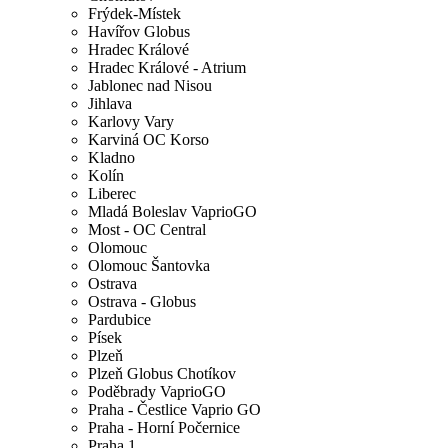
Frýdek-Místek
Havířov Globus
Hradec Králové
Hradec Králové - Atrium
Jablonec nad Nisou
Jihlava
Karlovy Vary
Karviná OC Korso
Kladno
Kolín
Liberec
Mladá Boleslav VaprioGO
Most - OC Central
Olomouc
Olomouc Šantovka
Ostrava
Ostrava - Globus
Pardubice
Písek
Plzeň
Plzeň Globus Chotíkov
Poděbrady VaprioGO
Praha - Čestlice Vaprio GO
Praha - Horní Počernice
Praha 1