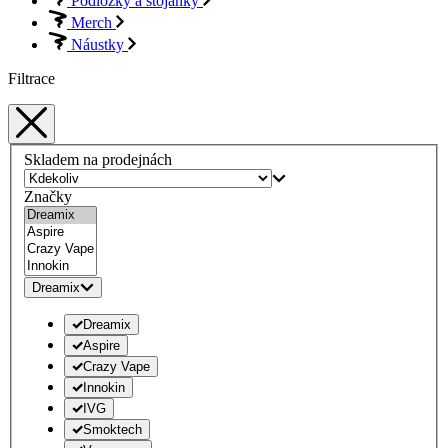
Podložky a stojánky
Merch
Náustky
Filtrace
Skladem na prodejnách
Značky
Dreamix
Dreamix
Aspire
Crazy Vape
Innokin
IVG
Smoktech