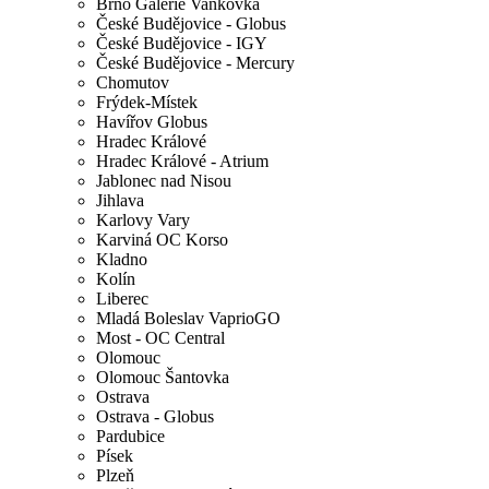
Brno Galerie Vaňkovka
České Budějovice - Globus
České Budějovice - IGY
České Budějovice - Mercury
Chomutov
Frýdek-Místek
Havířov Globus
Hradec Králové
Hradec Králové - Atrium
Jablonec nad Nisou
Jihlava
Karlovy Vary
Karviná OC Korso
Kladno
Kolín
Liberec
Mladá Boleslav VaprioGO
Most - OC Central
Olomouc
Olomouc Šantovka
Ostrava
Ostrava - Globus
Pardubice
Písek
Plzeň