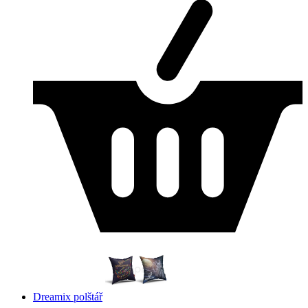
Dreamix polštář