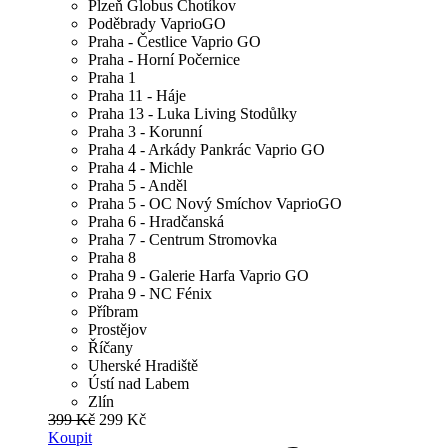
Plzeň Globus Chotíkov
Poděbrady VaprioGO
Praha - Čestlice Vaprio GO
Praha - Horní Počernice
Praha 1
Praha 11 - Háje
Praha 13 - Luka Living Stodůlky
Praha 3 - Korunní
Praha 4 - Arkády Pankrác Vaprio GO
Praha 4 - Michle
Praha 5 - Anděl
Praha 5 - OC Nový Smíchov VaprioGO
Praha 6 - Hradčanská
Praha 7 - Centrum Stromovka
Praha 8
Praha 9 - Galerie Harfa Vaprio GO
Praha 9 - NC Fénix
Příbram
Prostějov
Říčany
Uherské Hradiště
Ústí nad Labem
Zlín
399 Kč
299 Kč
Koupit