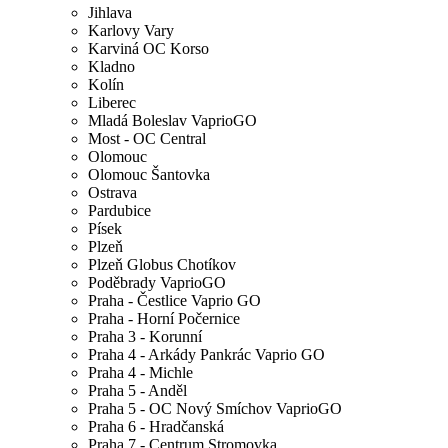
Jihlava
Karlovy Vary
Karviná OC Korso
Kladno
Kolín
Liberec
Mladá Boleslav VaprioGO
Most - OC Central
Olomouc
Olomouc Šantovka
Ostrava
Pardubice
Písek
Plzeň
Plzeň Globus Chotíkov
Poděbrady VaprioGO
Praha - Čestlice Vaprio GO
Praha - Horní Počernice
Praha 3 - Korunní
Praha 4 - Arkády Pankrác Vaprio GO
Praha 4 - Michle
Praha 5 - Anděl
Praha 5 - OC Nový Smíchov VaprioGO
Praha 6 - Hradčanská
Praha 7 - Centrum Stromovka