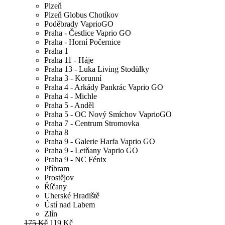
Plzeň
Plzeň Globus Chotíkov
Poděbrady VaprioGO
Praha - Čestlice Vaprio GO
Praha - Horní Počernice
Praha 1
Praha 11 - Háje
Praha 13 - Luka Living Stodůlky
Praha 3 - Korunní
Praha 4 - Arkády Pankrác Vaprio GO
Praha 4 - Michle
Praha 5 - Anděl
Praha 5 - OC Nový Smíchov VaprioGO
Praha 7 - Centrum Stromovka
Praha 8
Praha 9 - Galerie Harfa Vaprio GO
Praha 9 - Letňany Vaprio GO
Praha 9 - NC Fénix
Příbram
Prostějov
Říčany
Uherské Hradiště
Ústí nad Labem
Zlín
175 Kč
119 Kč