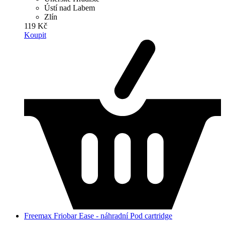
Ústí nad Labem
Zlín
119 Kč
Koupit
Freemax Friobar Ease - náhradní Pod cartridge