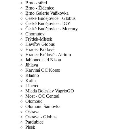
Brno - střed
Brno - Židenice
Brno Galerie Vaňkovka
České Budějovice - Globus
České Budějovice - IGY
České Budějovice - Mercury
Chomutov
Frýdek-Místek
Havířov Globus
Hradec Králové
Hradec Králové - Atrium
Jablonec nad Nisou
Jihlava
Karviná OC Korso
Kladno
Kolín
Liberec
Mladá Boleslav VaprioGO
Most - OC Central
Olomouc
Olomouc Šantovka
Ostrava
Ostrava - Globus
Pardubice
Písek