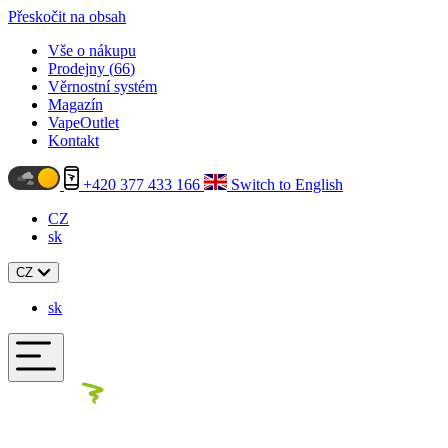
Přeskočit na obsah
Vše o nákupu
Prodejny (
66
)
Věrnostní systém
Magazín
VapeOutlet
Kontakt
+420 377 433 166
Switch to English
CZ
sk
CZ
sk