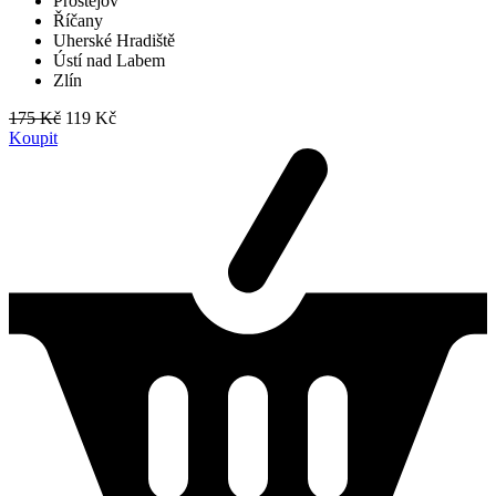
Prostějov
Říčany
Uherské Hradiště
Ústí nad Labem
Zlín
175 Kč
119 Kč
Koupit