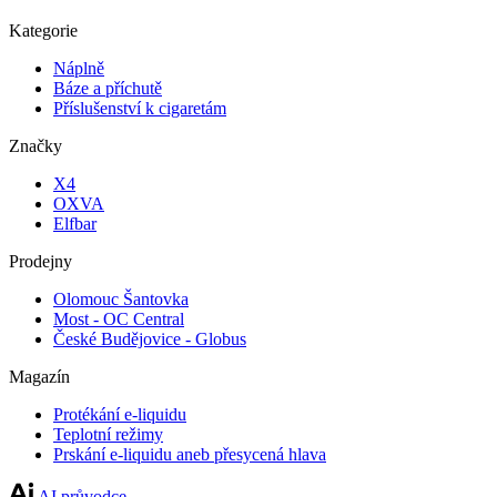
Kategorie
Náplně
Báze a příchutě
Příslušenství k cigaretám
Značky
X4
OXVA
Elfbar
Prodejny
Olomouc Šantovka
Most - OC Central
České Budějovice - Globus
Magazín
Protékání e-liquidu
Teplotní režimy
Prskání e-liquidu aneb přesycená hlava
AI průvodce