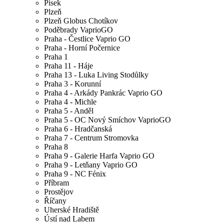
Písek
Plzeň
Plzeň Globus Chotíkov
Poděbrady VaprioGO
Praha - Čestlice Vaprio GO
Praha - Horní Počernice
Praha 1
Praha 11 - Háje
Praha 13 - Luka Living Stodůlky
Praha 3 - Korunní
Praha 4 - Arkády Pankrác Vaprio GO
Praha 4 - Michle
Praha 5 - Anděl
Praha 5 - OC Nový Smíchov VaprioGO
Praha 6 - Hradčanská
Praha 7 - Centrum Stromovka
Praha 8
Praha 9 - Galerie Harfa Vaprio GO
Praha 9 - Letňany Vaprio GO
Praha 9 - NC Fénix
Příbram
Prostějov
Říčany
Uherské Hradiště
Ústí nad Labem