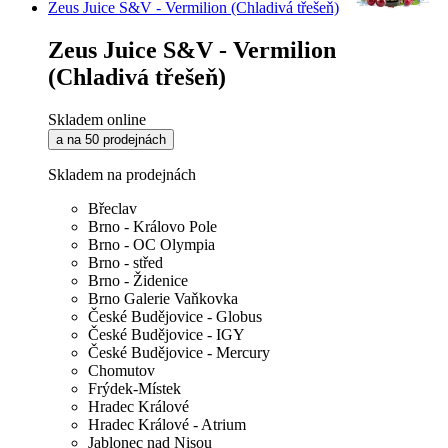
Zeus Juice S&V - Vermilion (Chladivá třešeň)
Zeus Juice S&V - Vermilion
(Chladivá třešeň)
Skladem online
a na 50 prodejnách
Skladem na prodejnách
Břeclav
Brno - Královo Pole
Brno - OC Olympia
Brno - střed
Brno - Židenice
Brno Galerie Vaňkovka
České Budějovice - Globus
České Budějovice - IGY
České Budějovice - Mercury
Chomutov
Frýdek-Místek
Hradec Králové
Hradec Králové - Atrium
Jablonec nad Nisou