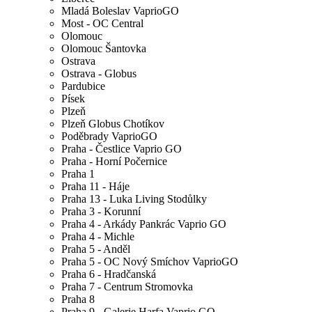
Mladá Boleslav VaprioGO
Most - OC Central
Olomouc
Olomouc Šantovka
Ostrava
Ostrava - Globus
Pardubice
Písek
Plzeň
Plzeň Globus Chotíkov
Poděbrady VaprioGO
Praha - Čestlice Vaprio GO
Praha - Horní Počernice
Praha 1
Praha 11 - Háje
Praha 13 - Luka Living Stodůlky
Praha 3 - Korunní
Praha 4 - Arkády Pankrác Vaprio GO
Praha 4 - Michle
Praha 5 - Anděl
Praha 5 - OC Nový Smíchov VaprioGO
Praha 6 - Hradčanská
Praha 7 - Centrum Stromovka
Praha 8
Praha 9 - Galerie Harfa Vaprio GO