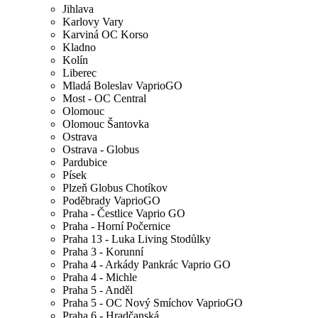
Jihlava
Karlovy Vary
Karviná OC Korso
Kladno
Kolín
Liberec
Mladá Boleslav VaprioGO
Most - OC Central
Olomouc
Olomouc Šantovka
Ostrava
Ostrava - Globus
Pardubice
Písek
Plzeň Globus Chotíkov
Poděbrady VaprioGO
Praha - Čestlice Vaprio GO
Praha - Horní Počernice
Praha 13 - Luka Living Stodůlky
Praha 3 - Korunní
Praha 4 - Arkády Pankrác Vaprio GO
Praha 4 - Michle
Praha 5 - Anděl
Praha 5 - OC Nový Smíchov VaprioGO
Praha 6 - Hradčanská