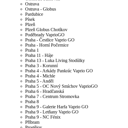
Ostrava
Ostrava - Globus
Pardubice
Písek
Plzeň
Plzeň Globus Chotíkov
Poděbrady VaprioGO
Praha - Čestlice Vaprio GO
Praha - Horní Počernice
Praha 1
Praha 11 - Háje
Praha 13 - Luka Living Stodůlky
Praha 3 - Korunní
Praha 4 - Arkády Pankrác Vaprio GO
Praha 4 - Michle
Praha 5 - Anděl
Praha 5 - OC Nový Smíchov VaprioGO
Praha 6 - Hradčanská
Praha 7 - Centrum Stromovka
Praha 8
Praha 9 - Galerie Harfa Vaprio GO
Praha 9 - Letňany Vaprio GO
Praha 9 - NC Fénix
Příbram
Prostějov