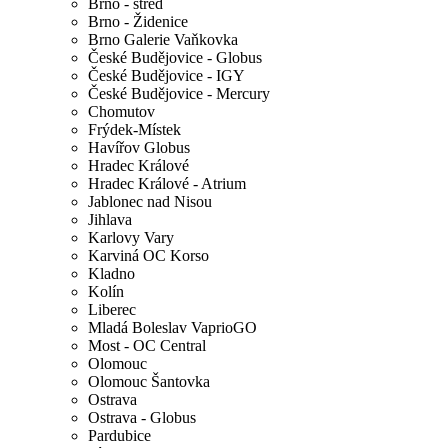
Brno - střed
Brno - Židenice
Brno Galerie Vaňkovka
České Budějovice - Globus
České Budějovice - IGY
České Budějovice - Mercury
Chomutov
Frýdek-Místek
Havířov Globus
Hradec Králové
Hradec Králové - Atrium
Jablonec nad Nisou
Jihlava
Karlovy Vary
Karviná OC Korso
Kladno
Kolín
Liberec
Mladá Boleslav VaprioGO
Most - OC Central
Olomouc
Olomouc Šantovka
Ostrava
Ostrava - Globus
Pardubice