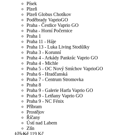
Písek
Plzeň
Plzeň Globus Chotíkov
Poděbrady VaprioGO
Praha - Čestlice Vaprio GO
Praha - Horní Počernice
Praha 1
Praha 11 - Háje
Praha 13 - Luka Living Stodůlky
Praha 3 - Korunní
Praha 4 - Arkády Pankrác Vaprio GO
Praha 4 - Michle
Praha 5 - OC Nový Smíchov VaprioGO
Praha 6 - Hradčanská
Praha 7 - Centrum Stromovka
Praha 8
Praha 9 - Galerie Harfa Vaprio GO
Praha 9 - Letňany Vaprio GO
Praha 9 - NC Fénix
Příbram
Prostějov
Říčany
Ústí nad Labem
Zlín
175 Kč
119 Kč