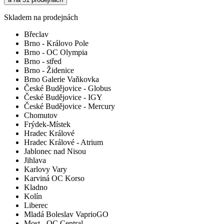
Skladem na prodejnách
Břeclav
Brno - Královo Pole
Brno - OC Olympia
Brno - střed
Brno - Židenice
Brno Galerie Vaňkovka
České Budějovice - Globus
České Budějovice - IGY
České Budějovice - Mercury
Chomutov
Frýdek-Místek
Hradec Králové
Hradec Králové - Atrium
Jablonec nad Nisou
Jihlava
Karlovy Vary
Karviná OC Korso
Kladno
Kolín
Liberec
Mladá Boleslav VaprioGO
Most - OC Central