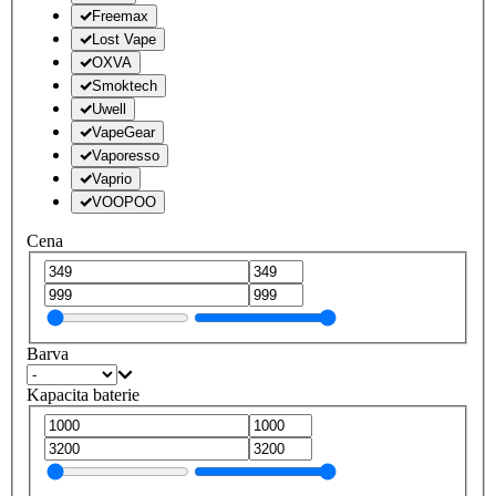
Freemax
Lost Vape
OXVA
Smoktech
Uwell
VapeGear
Vaporesso
Vaprio
VOOPOO
Cena
Barva
Kapacita baterie