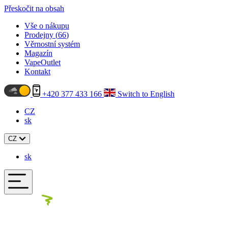
Přeskočit na obsah
Vše o nákupu
Prodejny (
66
)
Věrnostní systém
Magazín
VapeOutlet
Kontakt
+420 377 433 166
Switch to English
CZ
sk
CZ
sk