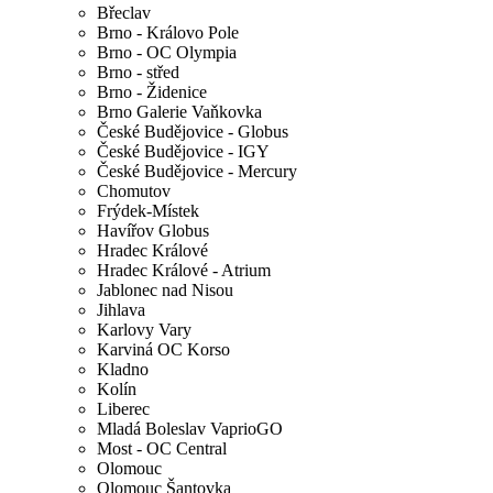
Břeclav
Brno - Královo Pole
Brno - OC Olympia
Brno - střed
Brno - Židenice
Brno Galerie Vaňkovka
České Budějovice - Globus
České Budějovice - IGY
České Budějovice - Mercury
Chomutov
Frýdek-Místek
Havířov Globus
Hradec Králové
Hradec Králové - Atrium
Jablonec nad Nisou
Jihlava
Karlovy Vary
Karviná OC Korso
Kladno
Kolín
Liberec
Mladá Boleslav VaprioGO
Most - OC Central
Olomouc
Olomouc Šantovka