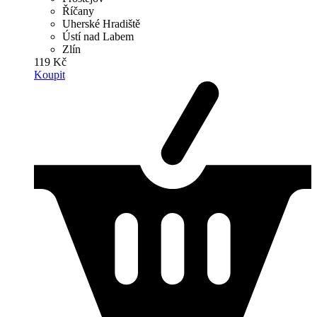
Říčany
Uherské Hradiště
Ústí nad Labem
Zlín
119 Kč
Koupit