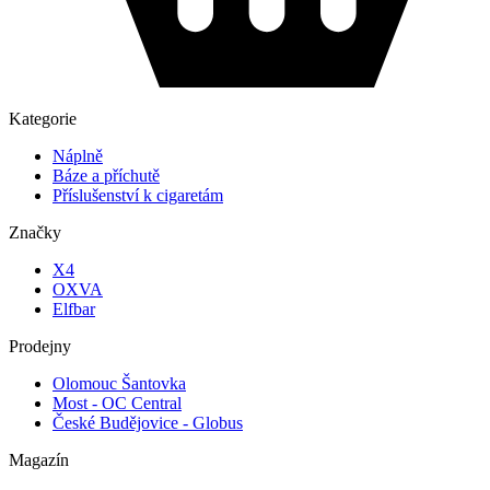
Kategorie
Náplně
Báze a příchutě
Příslušenství k cigaretám
Značky
X4
OXVA
Elfbar
Prodejny
Olomouc Šantovka
Most - OC Central
České Budějovice - Globus
Magazín