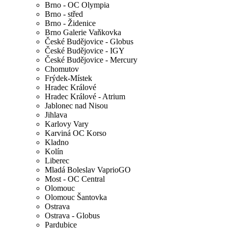
Brno - OC Olympia
Brno - střed
Brno - Židenice
Brno Galerie Vaňkovka
České Budějovice - Globus
České Budějovice - IGY
České Budějovice - Mercury
Chomutov
Frýdek-Místek
Hradec Králové
Hradec Králové - Atrium
Jablonec nad Nisou
Jihlava
Karlovy Vary
Karviná OC Korso
Kladno
Kolín
Liberec
Mladá Boleslav VaprioGO
Most - OC Central
Olomouc
Olomouc Šantovka
Ostrava
Ostrava - Globus
Pardubice