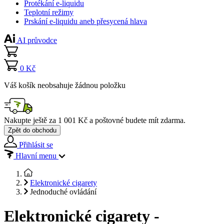
Protékání e-liquidu
Teplotní režimy
Prskání e-liquidu aneb přesycená hlava
AI průvodce
0 Kč
Váš košík neobsahuje žádnou položku
Nakupte ještě za
1 001 Kč
a poštovné budete mít
zdarma
.
Zpět do obchodu
Přihlásit se
Hlavní menu
Elektronické cigarety
Jednoduché ovládání
Elektronické cigarety -