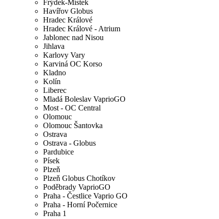
Frýdek-Místek
Havířov Globus
Hradec Králové
Hradec Králové - Atrium
Jablonec nad Nisou
Jihlava
Karlovy Vary
Karviná OC Korso
Kladno
Kolín
Liberec
Mladá Boleslav VaprioGO
Most - OC Central
Olomouc
Olomouc Šantovka
Ostrava
Ostrava - Globus
Pardubice
Písek
Plzeň
Plzeň Globus Chotíkov
Poděbrady VaprioGO
Praha - Čestlice Vaprio GO
Praha - Horní Počernice
Praha 1