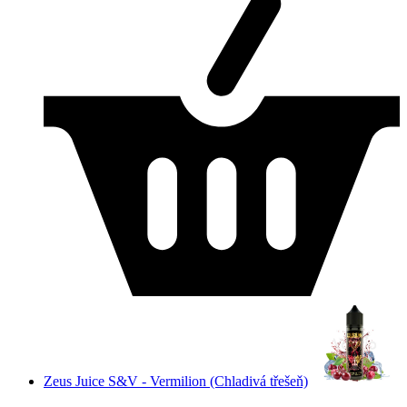
Zeus Juice S&V - Vermilion (Chladivá třešeň)