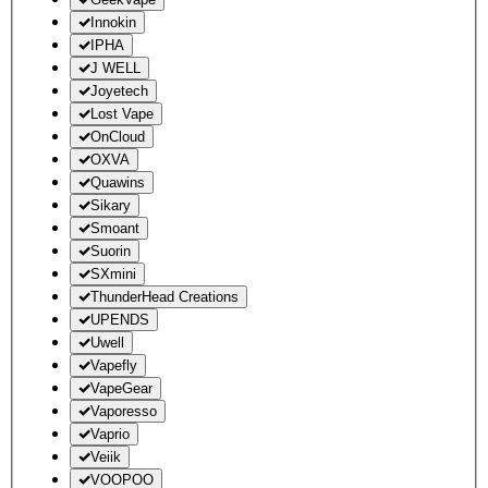
Innokin
IPHA
J WELL
Joyetech
Lost Vape
OnCloud
OXVA
Quawins
Sikary
Smoant
Suorin
SXmini
ThunderHead Creations
UPENDS
Uwell
Vapefly
VapeGear
Vaporesso
Vaprio
Veiik
VOOPOO