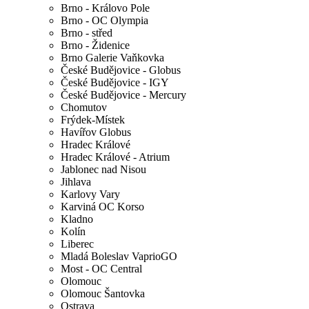
Brno - Královo Pole
Brno - OC Olympia
Brno - střed
Brno - Židenice
Brno Galerie Vaňkovka
České Budějovice - Globus
České Budějovice - IGY
České Budějovice - Mercury
Chomutov
Frýdek-Místek
Havířov Globus
Hradec Králové
Hradec Králové - Atrium
Jablonec nad Nisou
Jihlava
Karlovy Vary
Karviná OC Korso
Kladno
Kolín
Liberec
Mladá Boleslav VaprioGO
Most - OC Central
Olomouc
Olomouc Šantovka
Ostrava