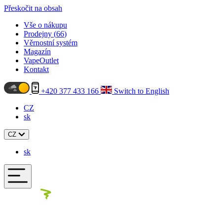
Přeskočit na obsah
Vše o nákupu
Prodejny (
66
)
Věrnostní systém
Magazín
VapeOutlet
Kontakt
+420 377 433 166
Switch to English
CZ
sk
CZ
sk