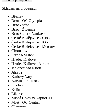
Skladem na prodejnách
Břeclav
Brno - OC Olympia
Brno - střed
Brno - Židenice
Brno Galerie Vaňkovka
České Budějovice - Globus
České Budějovice - IGY
České Budějovice - Mercury
Chomutov
Frýdek-Místek
Hradec Králové
Hradec Králové - Atrium
Jablonec nad Nisou
Jihlava
Karlovy Vary
Karviná OC Korso
Kladno
Kolín
Liberec
Mladá Boleslav VaprioGO
Most - OC Central
Olomouc