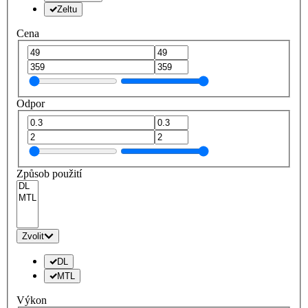
Zeltu
Cena
Odpor
Způsob použití
Zvolit
DL
MTL
Výkon