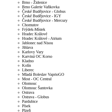
Brno - Židenice
Brno Galerie Vaňkovka
České Budějovice - Globus
České Budějovice - IGY
České Budějovice - Mercury
Chomutov
Frýdek-Místek
Hradec Králové
Hradec Králové - Atrium
Jablonec nad Nisou
Jihlava
Karlovy Vary
Karviná OC Korso
Kladno
Kolín
Liberec
Mladá Boleslav VaprioGO
Most - OC Central
Olomouc
Olomouc Šantovka
Ostrava
Ostrava - Globus
Pardubice
Písek
Plzeň