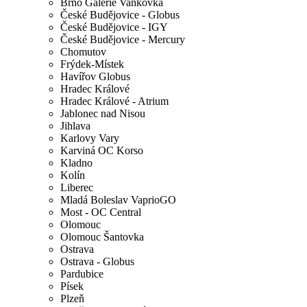
Brno Galerie Vaňkovka
České Budějovice - Globus
České Budějovice - IGY
České Budějovice - Mercury
Chomutov
Frýdek-Místek
Havířov Globus
Hradec Králové
Hradec Králové - Atrium
Jablonec nad Nisou
Jihlava
Karlovy Vary
Karviná OC Korso
Kladno
Kolín
Liberec
Mladá Boleslav VaprioGO
Most - OC Central
Olomouc
Olomouc Šantovka
Ostrava
Ostrava - Globus
Pardubice
Písek
Plzeň