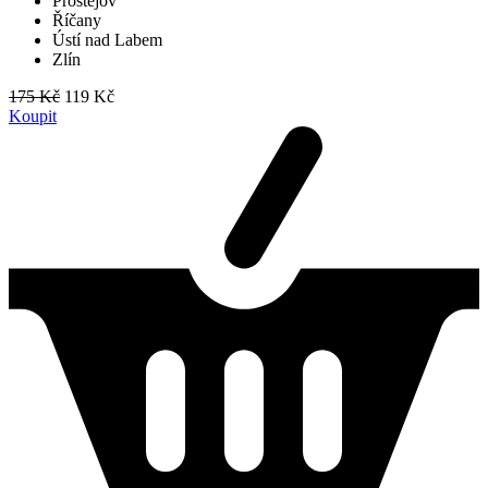
Prostějov
Říčany
Ústí nad Labem
Zlín
175 Kč
119 Kč
Koupit