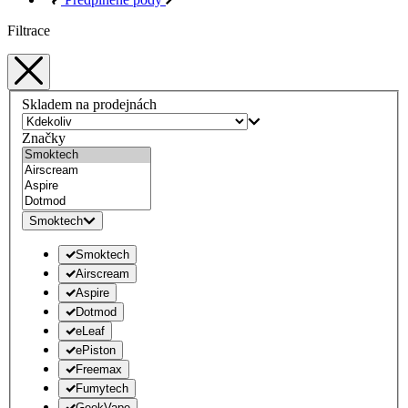
Filtrace
Skladem na prodejnách
Značky
Smoktech
Smoktech
Airscream
Aspire
Dotmod
eLeaf
ePiston
Freemax
Fumytech
GeekVape