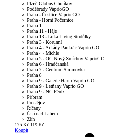
Plzeň Globus Chotíkov
Poděbrady VaprioGO
Praha - Čestlice Vaprio GO
Praha - Horní Počernice
Praha 1
Praha 11 - Háje
Praha 13 - Luka Living Stodůlky
Praha 3 - Korunní
Praha 4 - Arkády Pankrác Vaprio GO
Praha 4 - Michle
Praha 5 - OC Nový Smíchov VaprioGO
Praha 6 - Hradčanská
Praha 7 - Centrum Stromovka
Praha 8
Praha 9 - Galerie Harfa Vaprio GO
Praha 9 - Letňany Vaprio GO
Praha 9 - NC Fénix
Příbram
Prostějov
Říčany
Ústí nad Labem
Zlín
175 Kč
119 Kč
Koupit