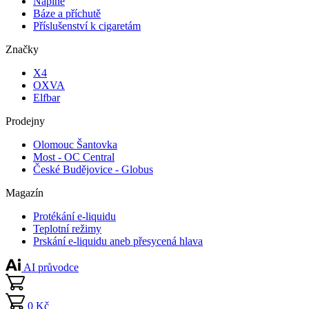
Náplně
Báze a příchutě
Příslušenství k cigaretám
Značky
X4
OXVA
Elfbar
Prodejny
Olomouc Šantovka
Most - OC Central
České Budějovice - Globus
Magazín
Protékání e-liquidu
Teplotní režimy
Prskání e-liquidu aneb přesycená hlava
AI průvodce
0 Kč