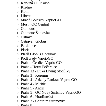
Karviná OC Korso
Kladno
Kolín
Liberec
Mladá Boleslav VaprioGO
Most - OC Central
Olomouc
Olomouc Šantovka
Ostrava
Ostrava - Globus
Pardubice
Písek
Plzeň Globus Chotíkov
Poděbrady VaprioGO
Praha - Čestlice Vaprio GO
Praha - Horní Počernice
Praha 13 - Luka Living Stodůlky
Praha 3 - Korunní
Praha 4 - Arkády Pankrác Vaprio GO
Praha 4 - Michle
Praha 5 - Anděl
Praha 5 - OC Nový Smíchov VaprioGO
Praha 6 - Hradčanská
Praha 7 - Centrum Stromovka
Praha 8