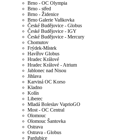
Brno - OC Olympia
Brno - střed
Brno - Židenice
Brno Galerie Vaňkovka
České Budějovice - Globus
České Budějovice - IGY
České Budějovice - Mercury
Chomutov
Frýdek-Místek
Havířov Globus
Hradec Králové
Hradec Králové - Atrium
Jablonec nad Nisou
Jihlava
Karviná OC Korso
Kladno
Kolín
Liberec
Mladá Boleslav VaprioGO
Most - OC Central
Olomouc
Olomouc Šantovka
Ostrava
Ostrava - Globus
Pardubice