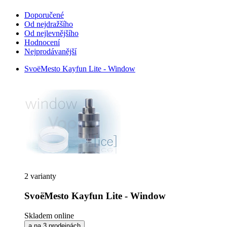
Doporučené
Od nejdražšího
Od nejlevnějšího
Hodnocení
Nejprodávanější
SvoëMesto Kayfun Lite - Window
2 varianty
SvoëMesto Kayfun Lite - Window
Skladem online
a na 3 prodejnách