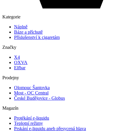
Kategorie
Náplně
Báze a příchutě
Příslušenství k cigaretám
Značky
X4
OXVA
Elfbar
Prodejny
Olomouc Šantovka
Most - OC Central
České Budějovice - Globus
Magazín
Protékání e-liquidu
Teplotní režimy
Prskání e-liquidu aneb přesycená hlava