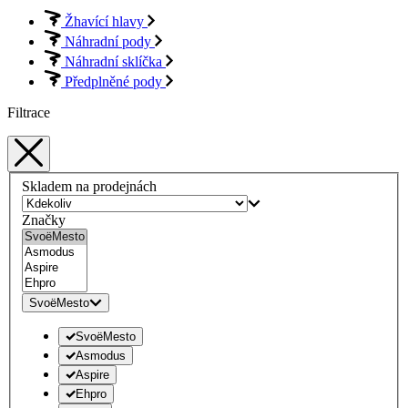
Žhavící hlavy
Náhradní pody
Náhradní sklíčka
Předplněné pody
Filtrace
Skladem na prodejnách
Značky
SvoëMesto
SvoëMesto
Asmodus
Aspire
Ehpro