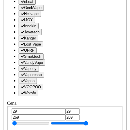
eLeaf
GeekVape
Hellvape
IJOY
Innokin
Joyetech
Kanger
Lost Vape
OFRF
Smoktech
VandyVape
Vapefly
Vaporesso
Vaptio
VOOPOO
Wotofo
Cena