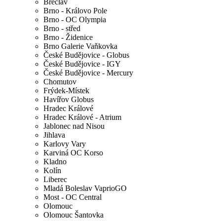
Břeclav
Brno - Královo Pole
Brno - OC Olympia
Brno - střed
Brno - Židenice
Brno Galerie Vaňkovka
České Budějovice - Globus
České Budějovice - IGY
České Budějovice - Mercury
Chomutov
Frýdek-Místek
Havířov Globus
Hradec Králové
Hradec Králové - Atrium
Jablonec nad Nisou
Jihlava
Karlovy Vary
Karviná OC Korso
Kladno
Kolín
Liberec
Mladá Boleslav VaprioGO
Most - OC Central
Olomouc
Olomouc Šantovka