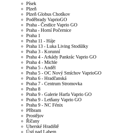
Písek
Plzeň
Plzeň Globus Chotíkov
Poděbrady VaprioGO
Praha - Čestlice Vaprio GO
Praha - Horní Počernice
Praha 1
Praha 11 - Háje
Praha 13 - Luka Living Stodůlky
Praha 3 - Korunní
Praha 4 - Arkády Pankrác Vaprio GO
Praha 4 - Michle
Praha 5 - Anděl
Praha 5 - OC Nový Smíchov VaprioGO
Praha 6 - Hradčanská
Praha 7 - Centrum Stromovka
Praha 8
Praha 9 - Galerie Harfa Vaprio GO
Praha 9 - Letňany Vaprio GO
Praha 9 - NC Fénix
Příbram
Prostějov
Říčany
Uherské Hradiště
Ústí nad Labem