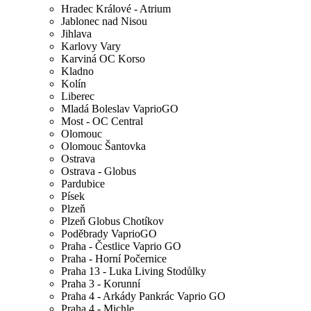
Hradec Králové - Atrium
Jablonec nad Nisou
Jihlava
Karlovy Vary
Karviná OC Korso
Kladno
Kolín
Liberec
Mladá Boleslav VaprioGO
Most - OC Central
Olomouc
Olomouc Šantovka
Ostrava
Ostrava - Globus
Pardubice
Písek
Plzeň
Plzeň Globus Chotíkov
Poděbrady VaprioGO
Praha - Čestlice Vaprio GO
Praha - Horní Počernice
Praha 13 - Luka Living Stodůlky
Praha 3 - Korunní
Praha 4 - Arkády Pankrác Vaprio GO
Praha 4 - Michle