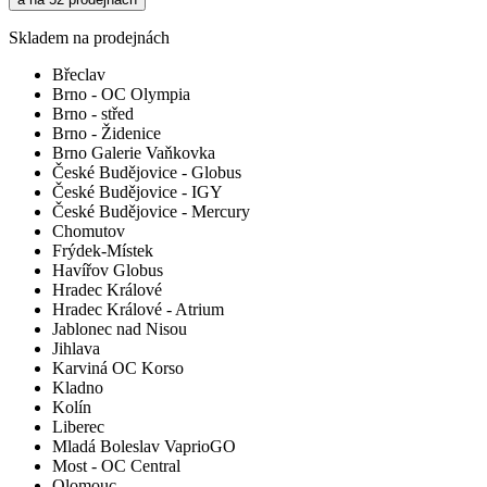
Skladem na prodejnách
Břeclav
Brno - OC Olympia
Brno - střed
Brno - Židenice
Brno Galerie Vaňkovka
České Budějovice - Globus
České Budějovice - IGY
České Budějovice - Mercury
Chomutov
Frýdek-Místek
Havířov Globus
Hradec Králové
Hradec Králové - Atrium
Jablonec nad Nisou
Jihlava
Karviná OC Korso
Kladno
Kolín
Liberec
Mladá Boleslav VaprioGO
Most - OC Central
Olomouc