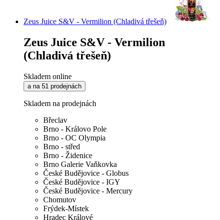
Zeus Juice S&V - Vermilion (Chladivá třešeň)
Zeus Juice S&V - Vermilion
(Chladivá třešeň)
Skladem online
a na 51 prodejnách
Skladem na prodejnách
Břeclav
Brno - Královo Pole
Brno - OC Olympia
Brno - střed
Brno - Židenice
Brno Galerie Vaňkovka
České Budějovice - Globus
České Budějovice - IGY
České Budějovice - Mercury
Chomutov
Frýdek-Místek
Hradec Králové