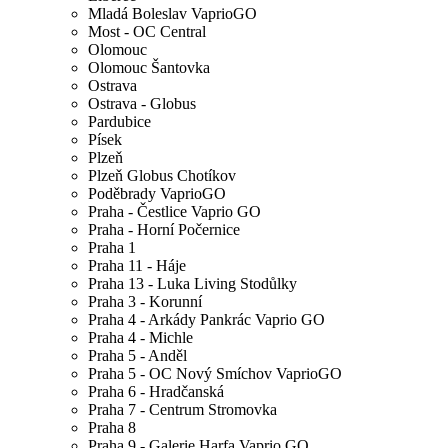
Mladá Boleslav VaprioGO
Most - OC Central
Olomouc
Olomouc Šantovka
Ostrava
Ostrava - Globus
Pardubice
Písek
Plzeň
Plzeň Globus Chotíkov
Poděbrady VaprioGO
Praha - Čestlice Vaprio GO
Praha - Horní Počernice
Praha 1
Praha 11 - Háje
Praha 13 - Luka Living Stodůlky
Praha 3 - Korunní
Praha 4 - Arkády Pankrác Vaprio GO
Praha 4 - Michle
Praha 5 - Anděl
Praha 5 - OC Nový Smíchov VaprioGO
Praha 6 - Hradčanská
Praha 7 - Centrum Stromovka
Praha 8
Praha 9 - Galerie Harfa Vaprio GO