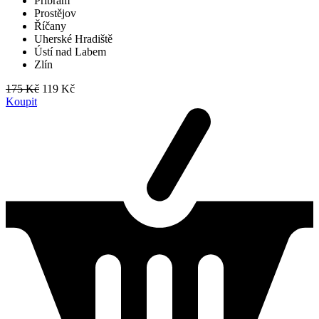
Příbram
Prostějov
Říčany
Uherské Hradiště
Ústí nad Labem
Zlín
175 Kč
119 Kč
Koupit