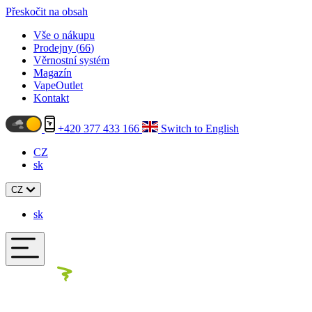
Přeskočit na obsah
Vše o nákupu
Prodejny (
66
)
Věrnostní systém
Magazín
VapeOutlet
Kontakt
+420 377 433 166
Switch to English
CZ
sk
CZ
sk