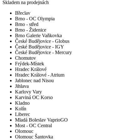
Skladem na prodejnách
Břeclav
Brno - OC Olympia
Brno - střed
Brno - Židenice
Brno Galerie Vaňkovka
České Budějovice - Globus
České Budějovice - IGY
České Budějovice - Mercury
Chomutov
Frýdek-Místek
Hradec Králové
Hradec Králové - Atrium
Jablonec nad Nisou
Jihlava
Karlovy Vary
Karviná OC Korso
Kladno
Kolín
Liberec
Mladá Boleslav VaprioGO
Most - OC Central
Olomouc
Olomouc Šantovka