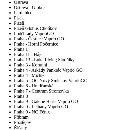
Ostrava
Ostrava - Globus
Pardubice
Písek
Plzeň
Plzeň Globus Chotíkov
Poděbrady VaprioGO
Praha - Čestlice Vaprio GO
Praha - Horní Počernice
Praha 1
Praha 11 - Háje
Praha 13 - Luka Living Stodůlky
Praha 3 - Korunní
Praha 4 - Arkády Pankrác Vaprio GO
Praha 4 - Michle
Praha 5 - OC Nový Smíchov VaprioGO
Praha 6 - Hradčanská
Praha 7 - Centrum Stromovka
Praha 8
Praha 9 - Galerie Harfa Vaprio GO
Praha 9 - Letňany Vaprio GO
Praha 9 - NC Fénix
Příbram
Prostějov
Říčany