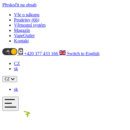
Přeskočit na obsah
Vše o nákupu
Prodejny (
66
)
Věrnostní systém
Magazín
VapeOutlet
Kontakt
+420 377 433 166
Switch to English
CZ
sk
CZ
sk