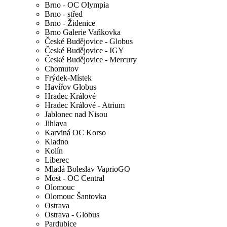
Brno - OC Olympia
Brno - střed
Brno - Židenice
Brno Galerie Vaňkovka
České Budějovice - Globus
České Budějovice - IGY
České Budějovice - Mercury
Chomutov
Frýdek-Místek
Havířov Globus
Hradec Králové
Hradec Králové - Atrium
Jablonec nad Nisou
Jihlava
Karviná OC Korso
Kladno
Kolín
Liberec
Mladá Boleslav VaprioGO
Most - OC Central
Olomouc
Olomouc Šantovka
Ostrava
Ostrava - Globus
Pardubice