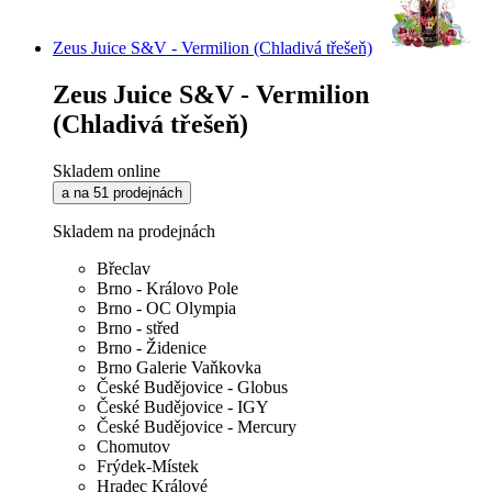
Zeus Juice S&V - Vermilion (Chladivá třešeň)
Zeus Juice S&V - Vermilion
(Chladivá třešeň)
Skladem online
a na 51 prodejnách
Skladem na prodejnách
Břeclav
Brno - Královo Pole
Brno - OC Olympia
Brno - střed
Brno - Židenice
Brno Galerie Vaňkovka
České Budějovice - Globus
České Budějovice - IGY
České Budějovice - Mercury
Chomutov
Frýdek-Místek
Hradec Králové