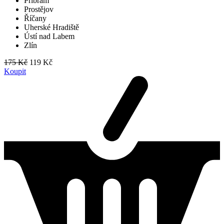
Příbram
Prostějov
Říčany
Uherské Hradiště
Ústí nad Labem
Zlín
175 Kč
119 Kč
Koupit