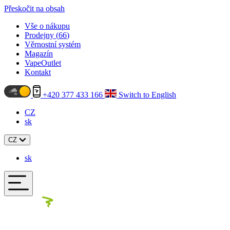
Přeskočit na obsah
Vše o nákupu
Prodejny (
66
)
Věrnostní systém
Magazín
VapeOutlet
Kontakt
+420 377 433 166
Switch to English
CZ
sk
CZ
sk