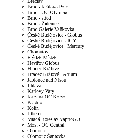
Břeclav
Brno - Královo Pole
Brno - OC Olympia
Brno - střed
Brno - Židenice
Brno Galerie Vaňkovka
České Budějovice - Globus
České Budějovice - IGY
České Budějovice - Mercury
Chomutov
Frýdek-Místek
Havířov Globus
Hradec Králové
Hradec Králové - Atrium
Jablonec nad Nisou
Jihlava
Karlovy Vary
Karviná OC Korso
Kladno
Kolín
Liberec
Mladá Boleslav VaprioGO
Most - OC Central
Olomouc
Olomouc Šantovka