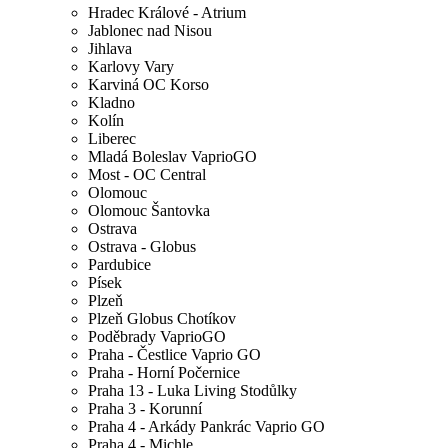
Hradec Králové - Atrium
Jablonec nad Nisou
Jihlava
Karlovy Vary
Karviná OC Korso
Kladno
Kolín
Liberec
Mladá Boleslav VaprioGO
Most - OC Central
Olomouc
Olomouc Šantovka
Ostrava
Ostrava - Globus
Pardubice
Písek
Plzeň
Plzeň Globus Chotíkov
Poděbrady VaprioGO
Praha - Čestlice Vaprio GO
Praha - Horní Počernice
Praha 13 - Luka Living Stodůlky
Praha 3 - Korunní
Praha 4 - Arkády Pankrác Vaprio GO
Praha 4 - Michle