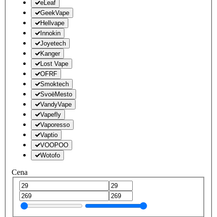
eLeaf
GeekVape
Hellvape
Innokin
Joyetech
Kanger
Lost Vape
OFRF
Smoktech
SvoëMesto
VandyVape
Vapefly
Vaporesso
Vaptio
VOOPOO
Wotofo
Cena