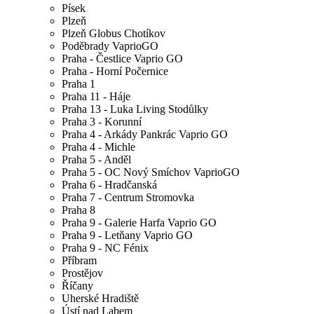
Písek
Plzeň
Plzeň Globus Chotíkov
Poděbrady VaprioGO
Praha - Čestlice Vaprio GO
Praha - Horní Počernice
Praha 1
Praha 11 - Háje
Praha 13 - Luka Living Stodůlky
Praha 3 - Korunní
Praha 4 - Arkády Pankrác Vaprio GO
Praha 4 - Michle
Praha 5 - Anděl
Praha 5 - OC Nový Smíchov VaprioGO
Praha 6 - Hradčanská
Praha 7 - Centrum Stromovka
Praha 8
Praha 9 - Galerie Harfa Vaprio GO
Praha 9 - Letňany Vaprio GO
Praha 9 - NC Fénix
Příbram
Prostějov
Říčany
Uherské Hradiště
Ústí nad Labem