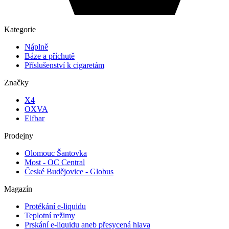
Kategorie
Náplně
Báze a příchutě
Příslušenství k cigaretám
Značky
X4
OXVA
Elfbar
Prodejny
Olomouc Šantovka
Most - OC Central
České Budějovice - Globus
Magazín
Protékání e-liquidu
Teplotní režimy
Prskání e-liquidu aneb přesycená hlava