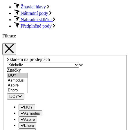
Žhavící hlavy
Náhradní pody
Náhradní sklíčka
Předplněné pody
Filtrace
Skladem na prodejnách
Značky
IJOY
IJOY
Asmodus
Aspire
Ehpro