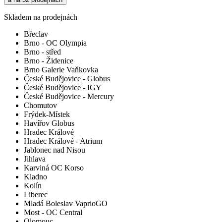
Skladem na prodejnách
Břeclav
Brno - OC Olympia
Brno - střed
Brno - Židenice
Brno Galerie Vaňkovka
České Budějovice - Globus
České Budějovice - IGY
České Budějovice - Mercury
Chomutov
Frýdek-Místek
Havířov Globus
Hradec Králové
Hradec Králové - Atrium
Jablonec nad Nisou
Jihlava
Karviná OC Korso
Kladno
Kolín
Liberec
Mladá Boleslav VaprioGO
Most - OC Central
Olomouc