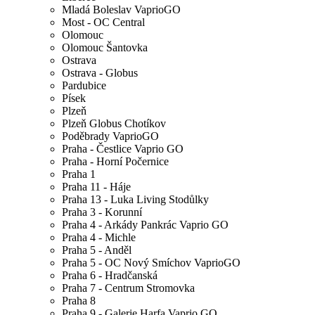
Mladá Boleslav VaprioGO
Most - OC Central
Olomouc
Olomouc Šantovka
Ostrava
Ostrava - Globus
Pardubice
Písek
Plzeň
Plzeň Globus Chotíkov
Poděbrady VaprioGO
Praha - Čestlice Vaprio GO
Praha - Horní Počernice
Praha 1
Praha 11 - Háje
Praha 13 - Luka Living Stodůlky
Praha 3 - Korunní
Praha 4 - Arkády Pankrác Vaprio GO
Praha 4 - Michle
Praha 5 - Anděl
Praha 5 - OC Nový Smíchov VaprioGO
Praha 6 - Hradčanská
Praha 7 - Centrum Stromovka
Praha 8
Praha 9 - Galerie Harfa Vaprio GO