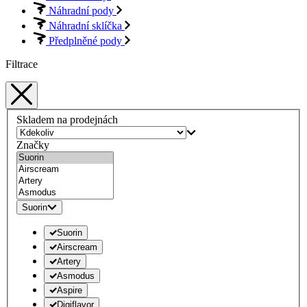
Náhradní pody
Náhradní sklíčka
Předplněné pody
Filtrace
Skladem na prodejnách
Značky
Suorin
Suorin
Airscream
Artery
Asmodus
Aspire
Digiflavor