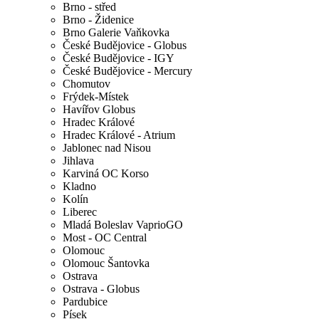
Brno - střed
Brno - Židenice
Brno Galerie Vaňkovka
České Budějovice - Globus
České Budějovice - IGY
České Budějovice - Mercury
Chomutov
Frýdek-Místek
Havířov Globus
Hradec Králové
Hradec Králové - Atrium
Jablonec nad Nisou
Jihlava
Karviná OC Korso
Kladno
Kolín
Liberec
Mladá Boleslav VaprioGO
Most - OC Central
Olomouc
Olomouc Šantovka
Ostrava
Ostrava - Globus
Pardubice
Písek