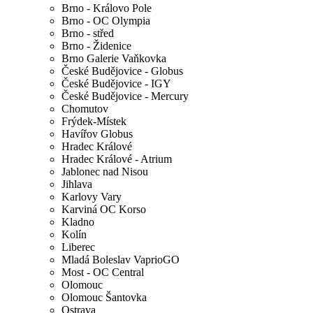
Brno - Královo Pole
Brno - OC Olympia
Brno - střed
Brno - Židenice
Brno Galerie Vaňkovka
České Budějovice - Globus
České Budějovice - IGY
České Budějovice - Mercury
Chomutov
Frýdek-Místek
Havířov Globus
Hradec Králové
Hradec Králové - Atrium
Jablonec nad Nisou
Jihlava
Karlovy Vary
Karviná OC Korso
Kladno
Kolín
Liberec
Mladá Boleslav VaprioGO
Most - OC Central
Olomouc
Olomouc Šantovka
Ostrava