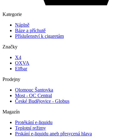
Kategorie
Náplně
Báze a příchutě
Příslušenství k cigaretám
Značky
X4
OXVA
Elfbar
Prodejny
Olomouc Šantovka
Most - OC Central
České Budějovice - Globus
Magazín
Protékání e-liquidu
Teplotní režimy
Prskání e-liquidu aneb přesycená hlava