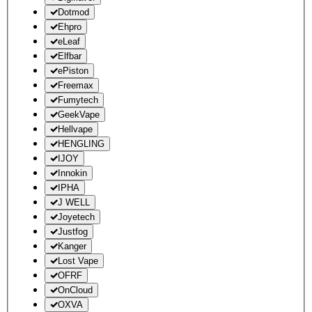
Dotmod
Ehpro
eLeaf
Elfbar
ePiston
Freemax
Fumytech
GeekVape
Hellvape
HENGLING
IJOY
Innokin
IPHA
J WELL
Joyetech
Justfog
Kanger
Lost Vape
OFRF
OnCloud
OXVA