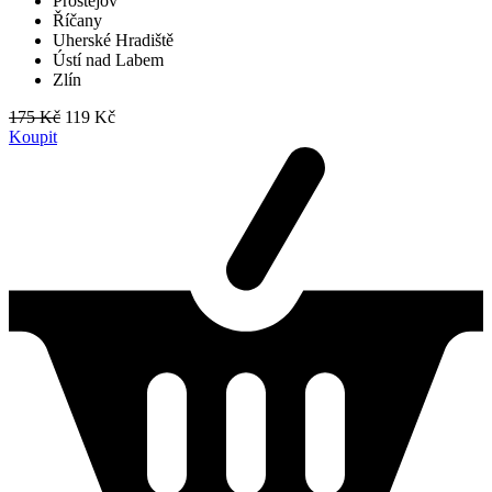
Prostějov
Říčany
Uherské Hradiště
Ústí nad Labem
Zlín
175 Kč
119 Kč
Koupit