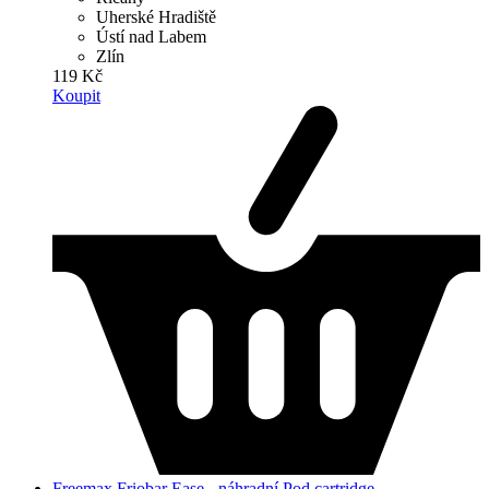
Uherské Hradiště
Ústí nad Labem
Zlín
119 Kč
Koupit
Freemax Friobar Ease - náhradní Pod cartridge