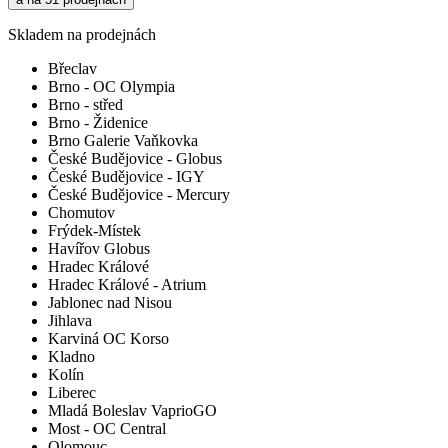
Skladem na prodejnách
Břeclav
Brno - OC Olympia
Brno - střed
Brno - Židenice
Brno Galerie Vaňkovka
České Budějovice - Globus
České Budějovice - IGY
České Budějovice - Mercury
Chomutov
Frýdek-Místek
Havířov Globus
Hradec Králové
Hradec Králové - Atrium
Jablonec nad Nisou
Jihlava
Karviná OC Korso
Kladno
Kolín
Liberec
Mladá Boleslav VaprioGO
Most - OC Central
Olomouc