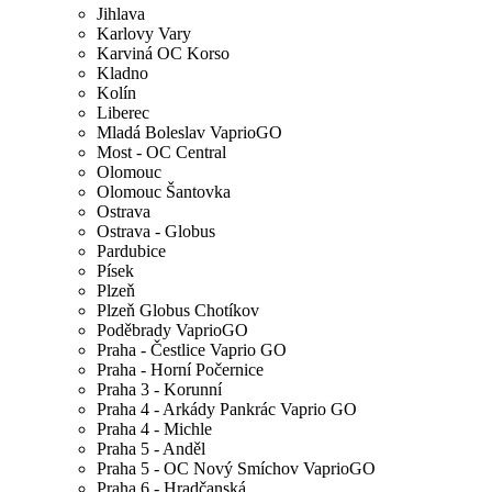
Jihlava
Karlovy Vary
Karviná OC Korso
Kladno
Kolín
Liberec
Mladá Boleslav VaprioGO
Most - OC Central
Olomouc
Olomouc Šantovka
Ostrava
Ostrava - Globus
Pardubice
Písek
Plzeň
Plzeň Globus Chotíkov
Poděbrady VaprioGO
Praha - Čestlice Vaprio GO
Praha - Horní Počernice
Praha 3 - Korunní
Praha 4 - Arkády Pankrác Vaprio GO
Praha 4 - Michle
Praha 5 - Anděl
Praha 5 - OC Nový Smíchov VaprioGO
Praha 6 - Hradčanská