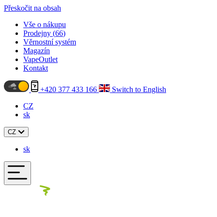
Přeskočit na obsah
Vše o nákupu
Prodejny (
66
)
Věrnostní systém
Magazín
VapeOutlet
Kontakt
+420 377 433 166
Switch to English
CZ
sk
CZ
sk