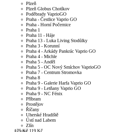
Plzeň
Plzeň Globus Chotíkov
Poděbrady VaprioGO
Praha - Čestlice Vaprio GO
Praha - Horní Počernice
Praha 1
Praha 11 - Háje
Praha 13 - Luka Living Stodůlky
Praha 3 - Korunní
Praha 4 - Arkády Pankrác Vaprio GO
Praha 4 - Michle
Praha 5 - Anděl
Praha 5 - OC Nový Smíchov VaprioGO
Praha 7 - Centrum Stromovka
Praha 8
Praha 9 - Galerie Harfa Vaprio GO
Praha 9 - Letňany Vaprio GO
Praha 9 - NC Fénix
Příbram
Prostějov
Říčany
Uherské Hradiště
Ústí nad Labem
Zlín
175 Kč
119 Kč