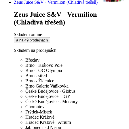
Zeus Juice S&V - Vermilion (Chladivá třešeň)
Zeus Juice S&V - Vermilion
(Chladivá třešeň)
Skladem online
a na 49 prodejnách
Skladem na prodejnách
Břeclav
Brno - Královo Pole
Brno - OC Olympia
Brno - střed
Brno - Židenice
Brno Galerie Vaňkovka
České Budějovice - Globus
České Budějovice - IGY
České Budějovice - Mercury
Chomutov
Frýdek-Místek
Hradec Králové
Hradec Králové - Atrium
Jablonec nad Nisou