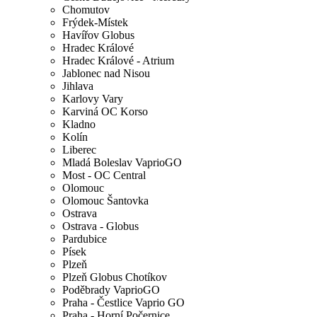
Chomutov
Frýdek-Místek
Havířov Globus
Hradec Králové
Hradec Králové - Atrium
Jablonec nad Nisou
Jihlava
Karlovy Vary
Karviná OC Korso
Kladno
Kolín
Liberec
Mladá Boleslav VaprioGO
Most - OC Central
Olomouc
Olomouc Šantovka
Ostrava
Ostrava - Globus
Pardubice
Písek
Plzeň
Plzeň Globus Chotíkov
Poděbrady VaprioGO
Praha - Čestlice Vaprio GO
Praha - Horní Počernice