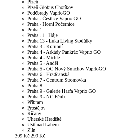
Plzeň
Plzeň Globus Chotíkov
Poděbrady VaprioGO
Praha - Čestlice Vaprio GO
Praha - Horní Počernice
Praha 1
Praha 11 - Háje
Praha 13 - Luka Living Stodůlky
Praha 3 - Korunní
Praha 4 - Arkády Pankrác Vaprio GO
Praha 4 - Michle
Praha 5 - Anděl
Praha 5 - OC Nový Smíchov VaprioGO
Praha 6 - Hradčanská
Praha 7 - Centrum Stromovka
Praha 8
Praha 9 - Galerie Harfa Vaprio GO
Praha 9 - NC Fénix
Příbram
Prostějov
Říčany
Uherské Hradiště
Ústí nad Labem
Zlín
399 Kč
299 Kč