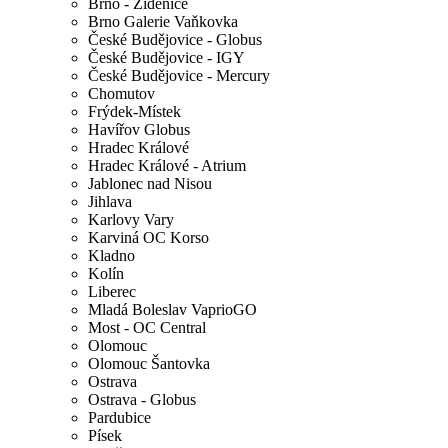
Brno - Židenice
Brno Galerie Vaňkovka
České Budějovice - Globus
České Budějovice - IGY
České Budějovice - Mercury
Chomutov
Frýdek-Místek
Havířov Globus
Hradec Králové
Hradec Králové - Atrium
Jablonec nad Nisou
Jihlava
Karlovy Vary
Karviná OC Korso
Kladno
Kolín
Liberec
Mladá Boleslav VaprioGO
Most - OC Central
Olomouc
Olomouc Šantovka
Ostrava
Ostrava - Globus
Pardubice
Písek