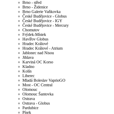
Brno - střed
Brno - Židenice
Brno Galerie Vaňkovka
České Budějovice - Globus
České Budějovice - IGY
České Budějovice - Mercury
Chomutov
Frýdek-Místek
Havířov Globus
Hradec Králové
Hradec Králové - Atrium
Jablonec nad Nisou
Jihlava
Karviná OC Korso
Kladno
Kolín
Liberec
Mladá Boleslav VaprioGO
Most - OC Central
Olomouc
Olomouc Šantovka
Ostrava
Ostrava - Globus
Pardubice
Písek