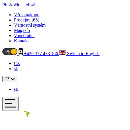
Přeskočit na obsah
Vše o nákupu
Prodejny (
66
)
Věrnostní systém
Magazín
VapeOutlet
Kontakt
+420 377 433 166
Switch to English
CZ
sk
CZ
sk