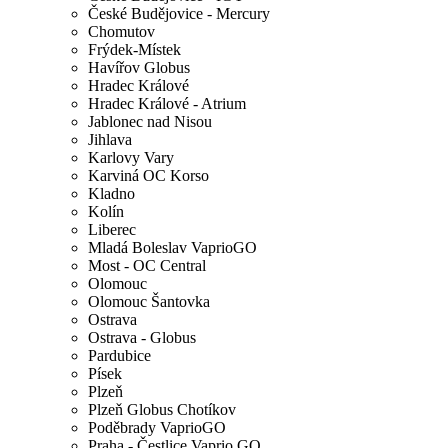
České Budějovice - Mercury
Chomutov
Frýdek-Místek
Havířov Globus
Hradec Králové
Hradec Králové - Atrium
Jablonec nad Nisou
Jihlava
Karlovy Vary
Karviná OC Korso
Kladno
Kolín
Liberec
Mladá Boleslav VaprioGO
Most - OC Central
Olomouc
Olomouc Šantovka
Ostrava
Ostrava - Globus
Pardubice
Písek
Plzeň
Plzeň Globus Chotíkov
Poděbrady VaprioGO
Praha - Čestlice Vaprio GO