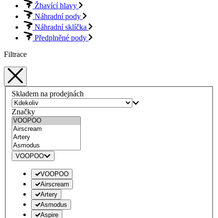
Žhavící hlavy
Náhradní pody
Náhradní sklíčka
Předplněné pody
Filtrace
Skladem na prodejnách
Značky
VOOPOO
VOOPOO
Airscream
Artery
Asmodus
Aspire