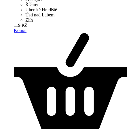
Říčany
Uherské Hradiště
Ústí nad Labem
Zlín
119 Kč
Koupit