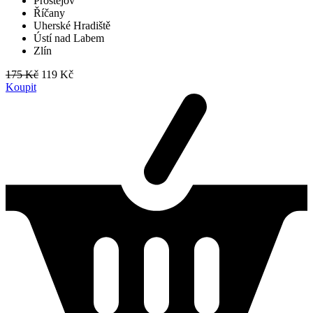
Prostějov
Říčany
Uherské Hradiště
Ústí nad Labem
Zlín
175 Kč
119 Kč
Koupit