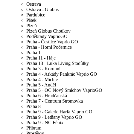
Ostrava
Ostrava - Globus
Pardubice
Písek
Plzeň
Plzeň Globus Chotíkov
Poděbrady VaprioGO
Praha - Čestlice Vaprio GO
Praha - Horní Počernice
Praha 1
Praha 11 - Háje
Praha 13 - Luka Living Stodůlky
Praha 3 - Korunní
Praha 4 - Arkády Pankrác Vaprio GO
Praha 4 - Michle
Praha 5 - Anděl
Praha 5 - OC Nový Smíchov VaprioGO
Praha 6 - Hradčanská
Praha 7 - Centrum Stromovka
Praha 8
Praha 9 - Galerie Harfa Vaprio GO
Praha 9 - Letňany Vaprio GO
Praha 9 - NC Fénix
Příbram
Prostějov