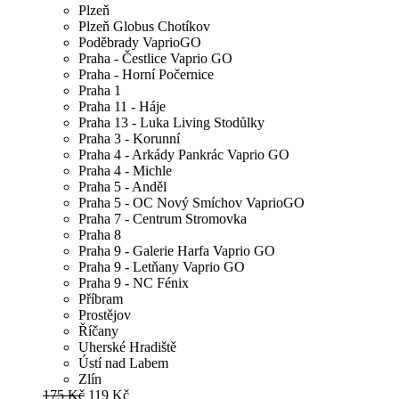
Plzeň
Plzeň Globus Chotíkov
Poděbrady VaprioGO
Praha - Čestlice Vaprio GO
Praha - Horní Počernice
Praha 1
Praha 11 - Háje
Praha 13 - Luka Living Stodůlky
Praha 3 - Korunní
Praha 4 - Arkády Pankrác Vaprio GO
Praha 4 - Michle
Praha 5 - Anděl
Praha 5 - OC Nový Smíchov VaprioGO
Praha 7 - Centrum Stromovka
Praha 8
Praha 9 - Galerie Harfa Vaprio GO
Praha 9 - Letňany Vaprio GO
Praha 9 - NC Fénix
Příbram
Prostějov
Říčany
Uherské Hradiště
Ústí nad Labem
Zlín
175 Kč
119 Kč