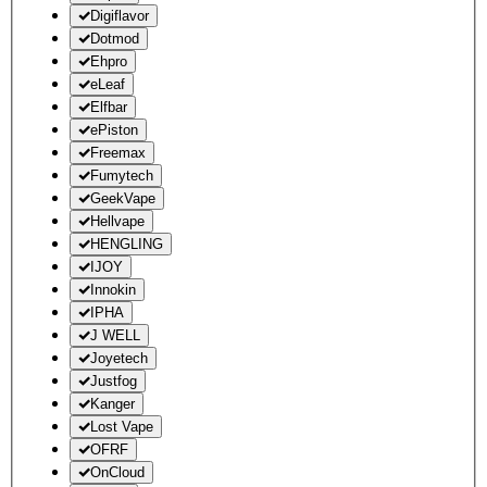
Digiflavor
Dotmod
Ehpro
eLeaf
Elfbar
ePiston
Freemax
Fumytech
GeekVape
Hellvape
HENGLING
IJOY
Innokin
IPHA
J WELL
Joyetech
Justfog
Kanger
Lost Vape
OFRF
OnCloud