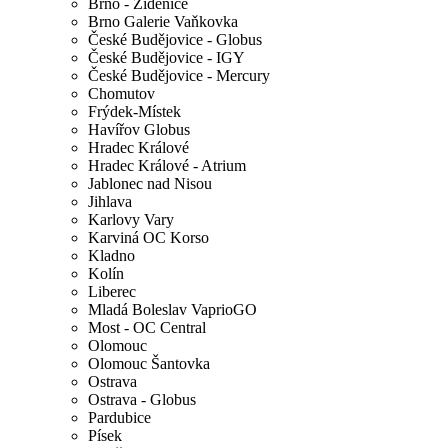
Brno - Židenice
Brno Galerie Vaňkovka
České Budějovice - Globus
České Budějovice - IGY
České Budějovice - Mercury
Chomutov
Frýdek-Místek
Havířov Globus
Hradec Králové
Hradec Králové - Atrium
Jablonec nad Nisou
Jihlava
Karlovy Vary
Karviná OC Korso
Kladno
Kolín
Liberec
Mladá Boleslav VaprioGO
Most - OC Central
Olomouc
Olomouc Šantovka
Ostrava
Ostrava - Globus
Pardubice
Písek