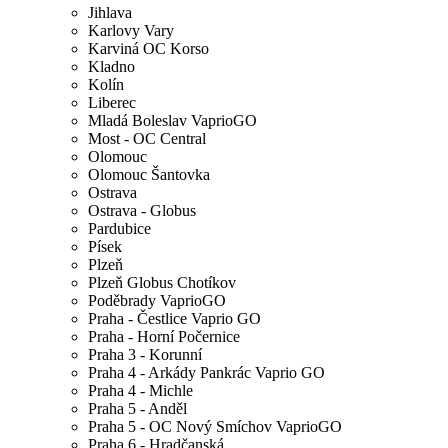
Jihlava
Karlovy Vary
Karviná OC Korso
Kladno
Kolín
Liberec
Mladá Boleslav VaprioGO
Most - OC Central
Olomouc
Olomouc Šantovka
Ostrava
Ostrava - Globus
Pardubice
Písek
Plzeň
Plzeň Globus Chotíkov
Poděbrady VaprioGO
Praha - Čestlice Vaprio GO
Praha - Horní Počernice
Praha 3 - Korunní
Praha 4 - Arkády Pankrác Vaprio GO
Praha 4 - Michle
Praha 5 - Anděl
Praha 5 - OC Nový Smíchov VaprioGO
Praha 6 - Hradčanská