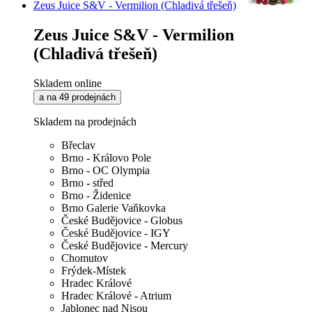
Zeus Juice S&V - Vermilion (Chladivá třešeň)
Zeus Juice S&V - Vermilion
(Chladivá třešeň)
Skladem online
a na 49 prodejnách
Skladem na prodejnách
Břeclav
Brno - Královo Pole
Brno - OC Olympia
Brno - střed
Brno - Židenice
Brno Galerie Vaňkovka
České Budějovice - Globus
České Budějovice - IGY
České Budějovice - Mercury
Chomutov
Frýdek-Místek
Hradec Králové
Hradec Králové - Atrium
Jablonec nad Nisou