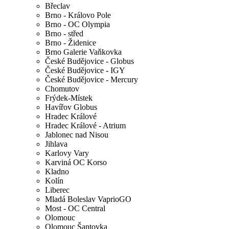
Břeclav
Brno - Královo Pole
Brno - OC Olympia
Brno - střed
Brno - Židenice
Brno Galerie Vaňkovka
České Budějovice - Globus
České Budějovice - IGY
České Budějovice - Mercury
Chomutov
Frýdek-Místek
Havířov Globus
Hradec Králové
Hradec Králové - Atrium
Jablonec nad Nisou
Jihlava
Karlovy Vary
Karviná OC Korso
Kladno
Kolín
Liberec
Mladá Boleslav VaprioGO
Most - OC Central
Olomouc
Olomouc Šantovka