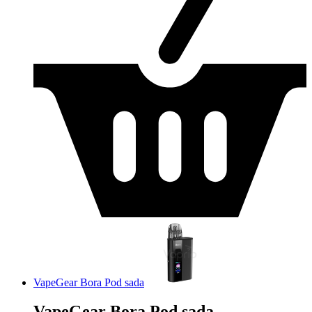
VapeGear Bora Pod sada
VapeGear Bora Pod sada