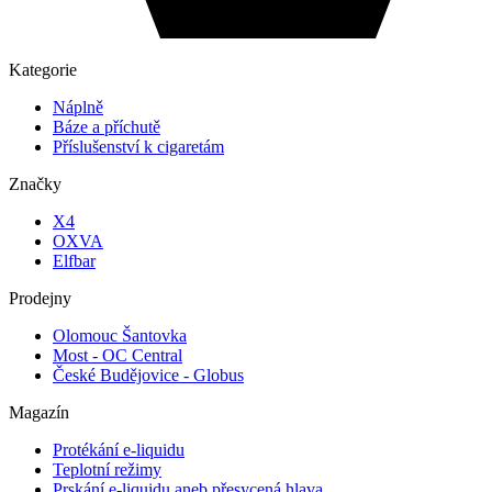
Kategorie
Náplně
Báze a příchutě
Příslušenství k cigaretám
Značky
X4
OXVA
Elfbar
Prodejny
Olomouc Šantovka
Most - OC Central
České Budějovice - Globus
Magazín
Protékání e-liquidu
Teplotní režimy
Prskání e-liquidu aneb přesycená hlava