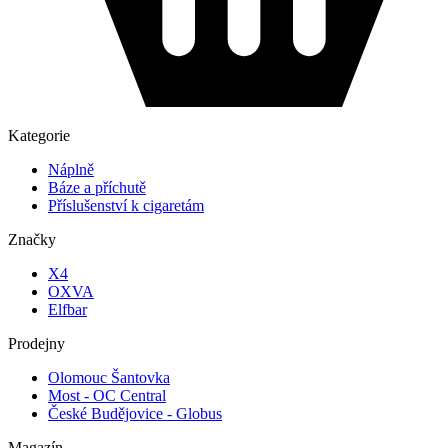
Kategorie
Náplně
Báze a příchutě
Příslušenství k cigaretám
Značky
X4
OXVA
Elfbar
Prodejny
Olomouc Šantovka
Most - OC Central
České Budějovice - Globus
Magazín