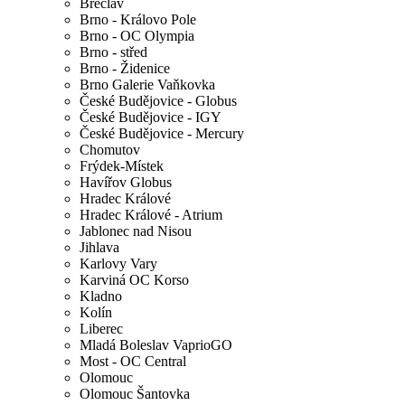
Břeclav
Brno - Královo Pole
Brno - OC Olympia
Brno - střed
Brno - Židenice
Brno Galerie Vaňkovka
České Budějovice - Globus
České Budějovice - IGY
České Budějovice - Mercury
Chomutov
Frýdek-Místek
Havířov Globus
Hradec Králové
Hradec Králové - Atrium
Jablonec nad Nisou
Jihlava
Karlovy Vary
Karviná OC Korso
Kladno
Kolín
Liberec
Mladá Boleslav VaprioGO
Most - OC Central
Olomouc
Olomouc Šantovka