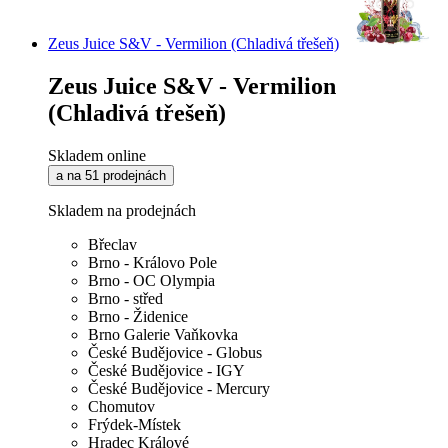
Zeus Juice S&V - Vermilion (Chladivá třešeň)
Zeus Juice S&V - Vermilion
(Chladivá třešeň)
Skladem online
a na 51 prodejnách
Skladem na prodejnách
Břeclav
Brno - Královo Pole
Brno - OC Olympia
Brno - střed
Brno - Židenice
Brno Galerie Vaňkovka
České Budějovice - Globus
České Budějovice - IGY
České Budějovice - Mercury
Chomutov
Frýdek-Místek
Hradec Králové