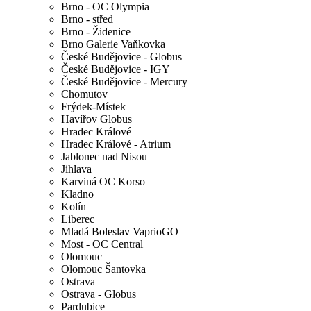
Brno - OC Olympia
Brno - střed
Brno - Židenice
Brno Galerie Vaňkovka
České Budějovice - Globus
České Budějovice - IGY
České Budějovice - Mercury
Chomutov
Frýdek-Místek
Havířov Globus
Hradec Králové
Hradec Králové - Atrium
Jablonec nad Nisou
Jihlava
Karviná OC Korso
Kladno
Kolín
Liberec
Mladá Boleslav VaprioGO
Most - OC Central
Olomouc
Olomouc Šantovka
Ostrava
Ostrava - Globus
Pardubice