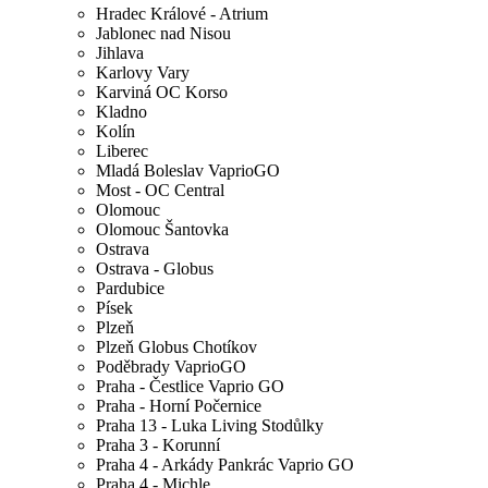
Hradec Králové - Atrium
Jablonec nad Nisou
Jihlava
Karlovy Vary
Karviná OC Korso
Kladno
Kolín
Liberec
Mladá Boleslav VaprioGO
Most - OC Central
Olomouc
Olomouc Šantovka
Ostrava
Ostrava - Globus
Pardubice
Písek
Plzeň
Plzeň Globus Chotíkov
Poděbrady VaprioGO
Praha - Čestlice Vaprio GO
Praha - Horní Počernice
Praha 13 - Luka Living Stodůlky
Praha 3 - Korunní
Praha 4 - Arkády Pankrác Vaprio GO
Praha 4 - Michle