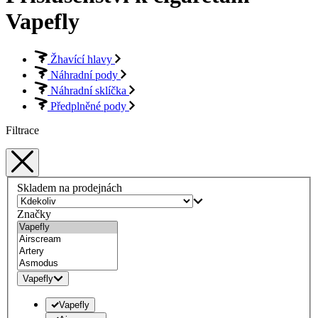
Vapefly
Žhavící hlavy
Náhradní pody
Náhradní sklíčka
Předplněné pody
Filtrace
Skladem na prodejnách
Značky
Vapefly
Vapefly