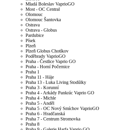
Mladá Boleslav VaprioGO
Most - OC Central
Olomouc
Olomouc Šantovka
Ostrava
Ostrava - Globus
Pardubice
Písek
Plzeň
Plzeň Globus Chotíkov
Poděbrady VaprioGO
Praha - Čestlice Vaprio GO
Praha - Horní Počernice
Praha 1
Praha 11 - Háje
Praha 13 - Luka Living Stodůlky
Praha 3 - Korunní
Praha 4 - Arkády Pankrác Vaprio GO
Praha 4 - Michle
Praha 5 - Anděl
Praha 5 - OC Nový Smíchov VaprioGO
Praha 6 - Hradčanská
Praha 7 - Centrum Stromovka
Praha 8
Praha 9 - Galerie Harfa Vaprio GO