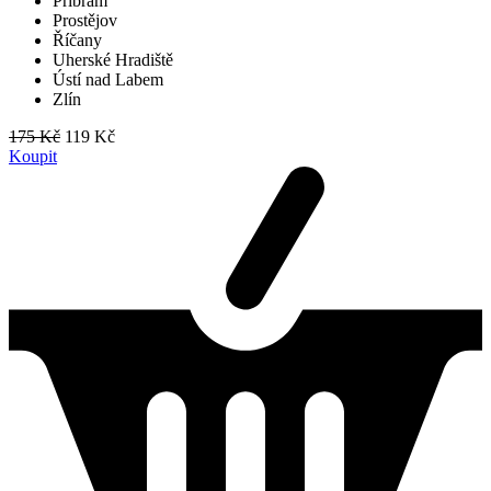
Příbram
Prostějov
Říčany
Uherské Hradiště
Ústí nad Labem
Zlín
175 Kč
119 Kč
Koupit