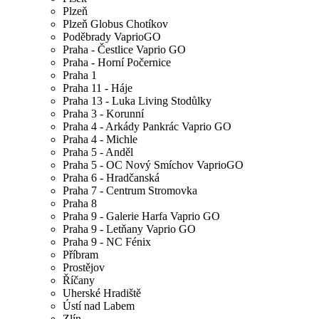
Plzeň
Plzeň Globus Chotíkov
Poděbrady VaprioGO
Praha - Čestlice Vaprio GO
Praha - Horní Počernice
Praha 1
Praha 11 - Háje
Praha 13 - Luka Living Stodůlky
Praha 3 - Korunní
Praha 4 - Arkády Pankrác Vaprio GO
Praha 4 - Michle
Praha 5 - Anděl
Praha 5 - OC Nový Smíchov VaprioGO
Praha 6 - Hradčanská
Praha 7 - Centrum Stromovka
Praha 8
Praha 9 - Galerie Harfa Vaprio GO
Praha 9 - Letňany Vaprio GO
Praha 9 - NC Fénix
Příbram
Prostějov
Říčany
Uherské Hradiště
Ústí nad Labem
Zlín