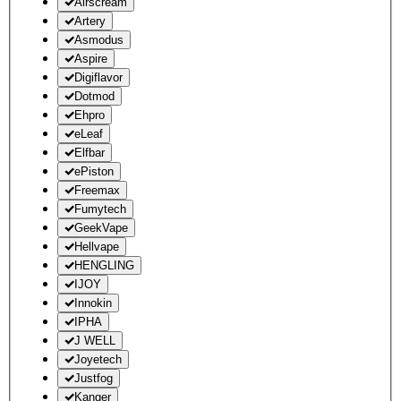
Airscream
Artery
Asmodus
Aspire
Digiflavor
Dotmod
Ehpro
eLeaf
Elfbar
ePiston
Freemax
Fumytech
GeekVape
Hellvape
HENGLING
IJOY
Innokin
IPHA
J WELL
Joyetech
Justfog
Kanger