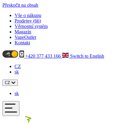
Přeskočit na obsah
Vše o nákupu
Prodejny (
66
)
Věrnostní systém
Magazín
VapeOutlet
Kontakt
+420 377 433 166
Switch to English
CZ
sk
CZ
sk