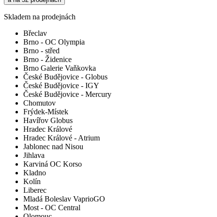
Skladem na prodejnách
Břeclav
Brno - OC Olympia
Brno - střed
Brno - Židenice
Brno Galerie Vaňkovka
České Budějovice - Globus
České Budějovice - IGY
České Budějovice - Mercury
Chomutov
Frýdek-Místek
Havířov Globus
Hradec Králové
Hradec Králové - Atrium
Jablonec nad Nisou
Jihlava
Karviná OC Korso
Kladno
Kolín
Liberec
Mladá Boleslav VaprioGO
Most - OC Central
Olomouc