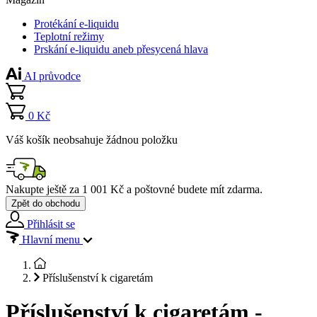
Protékání e-liquidu
Teplotní režimy
Prskání e-liquidu aneb přesycená hlava
AI průvodce
0 Kč
Váš košík neobsahuje žádnou položku
Nakupte ještě za
1 001 Kč
a poštovné budete mít
zdarma
.
Zpět do obchodu
Přihlásit se
Hlavní menu
Příslušenství k cigaretám
Příslušenství k cigaretám -