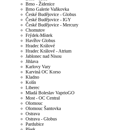
Brno - Židenice
Brno Galerie Vaňkovka
České Budějovice - Globus
České Budějovice - IGY
České Budějovice - Mercury
Chomutov
Frýdek-Místek
Havířov Globus
Hradec Králové
Hradec Králové - Atrium
Jablonec nad Nisou
Jihlava
Karlovy Vary
Karviná OC Korso
Kladno
Kolín
Liberec
Mladá Boleslav VaprioGO
Most - OC Central
Olomouc
Olomouc Šantovka
Ostrava
Ostrava - Globus
Pardubice
Písek