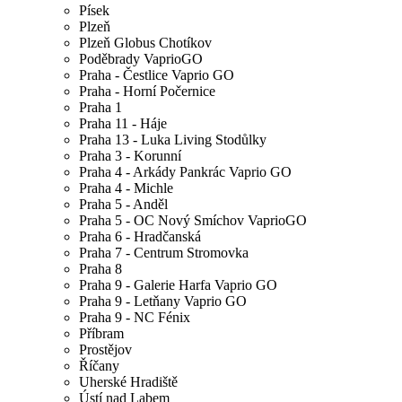
Písek
Plzeň
Plzeň Globus Chotíkov
Poděbrady VaprioGO
Praha - Čestlice Vaprio GO
Praha - Horní Počernice
Praha 1
Praha 11 - Háje
Praha 13 - Luka Living Stodůlky
Praha 3 - Korunní
Praha 4 - Arkády Pankrác Vaprio GO
Praha 4 - Michle
Praha 5 - Anděl
Praha 5 - OC Nový Smíchov VaprioGO
Praha 6 - Hradčanská
Praha 7 - Centrum Stromovka
Praha 8
Praha 9 - Galerie Harfa Vaprio GO
Praha 9 - Letňany Vaprio GO
Praha 9 - NC Fénix
Příbram
Prostějov
Říčany
Uherské Hradiště
Ústí nad Labem