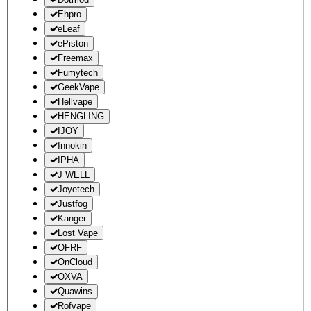
Ehpro
eLeaf
ePiston
Freemax
Fumytech
GeekVape
Hellvape
HENGLING
IJOY
Innokin
IPHA
J WELL
Joyetech
Justfog
Kanger
Lost Vape
OFRF
OnCloud
OXVA
Quawins
Rofvape