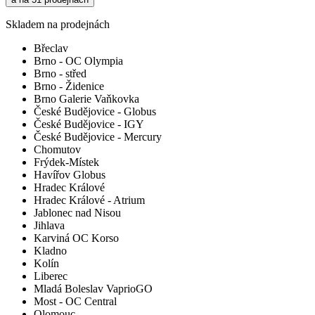
Skladem na prodejnách
Břeclav
Brno - OC Olympia
Brno - střed
Brno - Židenice
Brno Galerie Vaňkovka
České Budějovice - Globus
České Budějovice - IGY
České Budějovice - Mercury
Chomutov
Frýdek-Místek
Havířov Globus
Hradec Králové
Hradec Králové - Atrium
Jablonec nad Nisou
Jihlava
Karviná OC Korso
Kladno
Kolín
Liberec
Mladá Boleslav VaprioGO
Most - OC Central
Olomouc