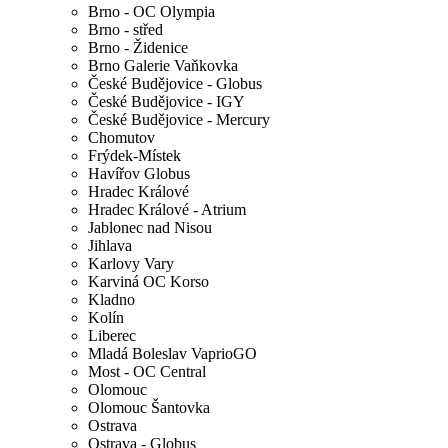
Brno - OC Olympia
Brno - střed
Brno - Židenice
Brno Galerie Vaňkovka
České Budějovice - Globus
České Budějovice - IGY
České Budějovice - Mercury
Chomutov
Frýdek-Místek
Havířov Globus
Hradec Králové
Hradec Králové - Atrium
Jablonec nad Nisou
Jihlava
Karlovy Vary
Karviná OC Korso
Kladno
Kolín
Liberec
Mladá Boleslav VaprioGO
Most - OC Central
Olomouc
Olomouc Šantovka
Ostrava
Ostrava - Globus