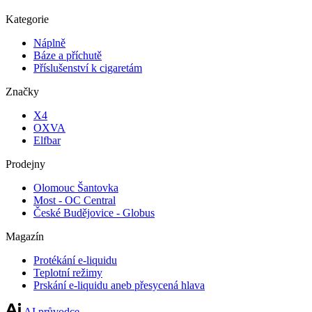
Kategorie
Náplně
Báze a příchutě
Příslušenství k cigaretám
Značky
X4
OXVA
Elfbar
Prodejny
Olomouc Šantovka
Most - OC Central
České Budějovice - Globus
Magazín
Protékání e-liquidu
Teplotní režimy
Prskání e-liquidu aneb přesycená hlava
AI průvodce