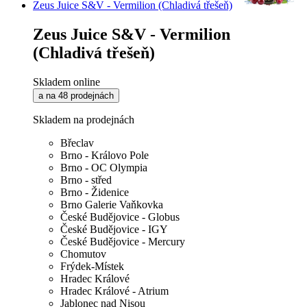
Zeus Juice S&V - Vermilion (Chladivá třešeň)
Zeus Juice S&V - Vermilion
(Chladivá třešeň)
Skladem online
a na 48 prodejnách
Skladem na prodejnách
Břeclav
Brno - Královo Pole
Brno - OC Olympia
Brno - střed
Brno - Židenice
Brno Galerie Vaňkovka
České Budějovice - Globus
České Budějovice - IGY
České Budějovice - Mercury
Chomutov
Frýdek-Místek
Hradec Králové
Hradec Králové - Atrium
Jablonec nad Nisou