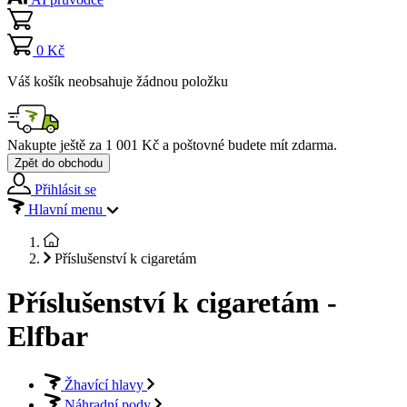
0 Kč
Váš košík neobsahuje žádnou položku
Nakupte ještě za
1 001 Kč
a poštovné budete mít
zdarma
.
Zpět do obchodu
Přihlásit se
Hlavní menu
Příslušenství k cigaretám
Příslušenství k cigaretám -
Elfbar
Žhavící hlavy
Náhradní pody