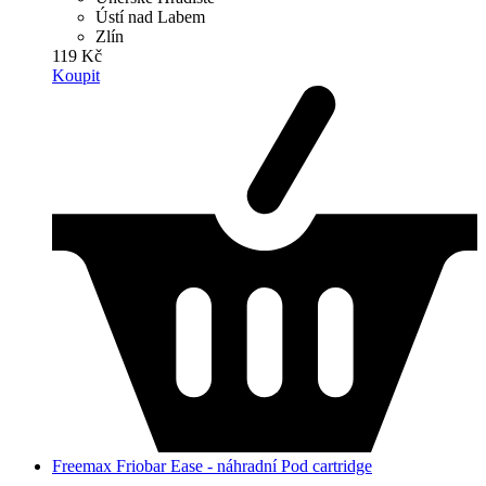
Ústí nad Labem
Zlín
119 Kč
Koupit
Freemax Friobar Ease - náhradní Pod cartridge