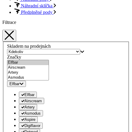
Náhradní sklíčka
Předplněné pody
Filtrace
Skladem na prodejnách
Značky
Elfbar
Elfbar
Airscream
Artery
Asmodus
Aspire
Digiflavor
Dotmod