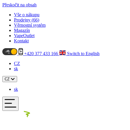
Přeskočit na obsah
Vše o nákupu
Prodejny (
66
)
Věrnostní systém
Magazín
VapeOutlet
Kontakt
+420 377 433 166
Switch to English
CZ
sk
CZ
sk