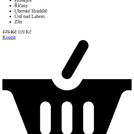
Prostějov
Říčany
Uherské Hradiště
Ústí nad Labem
Zlín
175 Kč
119 Kč
Koupit