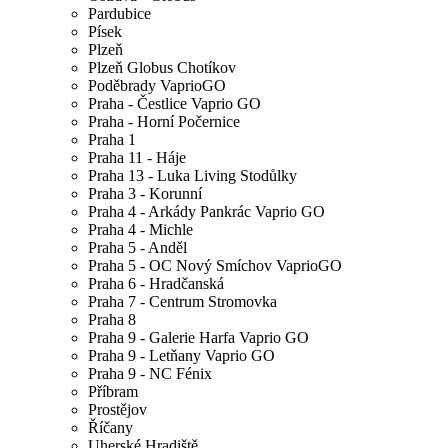
Pardubice
Písek
Plzeň
Plzeň Globus Chotíkov
Poděbrady VaprioGO
Praha - Čestlice Vaprio GO
Praha - Horní Počernice
Praha 1
Praha 11 - Háje
Praha 13 - Luka Living Stodůlky
Praha 3 - Korunní
Praha 4 - Arkády Pankrác Vaprio GO
Praha 4 - Michle
Praha 5 - Anděl
Praha 5 - OC Nový Smíchov VaprioGO
Praha 6 - Hradčanská
Praha 7 - Centrum Stromovka
Praha 8
Praha 9 - Galerie Harfa Vaprio GO
Praha 9 - Letňany Vaprio GO
Praha 9 - NC Fénix
Příbram
Prostějov
Říčany
Uherské Hradiště