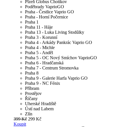
Plzeň Globus Chotíkov
Poděbrady VaprioGO
Praha - Čestlice Vaprio GO
Praha - Horní Počernice
Praha 1
Praha 11 - Háje
Praha 13 - Luka Living Stodůlky
Praha 3 - Korunní
Praha 4 - Arkády Pankrác Vaprio GO
Praha 4 - Michle
Praha 5 - Anděl
Praha 5 - OC Nový Smíchov VaprioGO
Praha 6 - Hradčanská
Praha 7 - Centrum Stromovka
Praha 8
Praha 9 - Galerie Harfa Vaprio GO
Praha 9 - NC Fénix
Příbram
Prostějov
Říčany
Uherské Hradiště
Ústí nad Labem
Zlín
399 Kč
299 Kč
Koupit