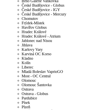
Brno Galerie Vaňkovka
České Budějovice - Globus
České Budějovice - IGY
České Budějovice - Mercury
Chomutov
Frýdek-Místek
Havířov Globus
Hradec Králové
Hradec Králové - Atrium
Jablonec nad Nisou
Jihlava
Karlovy Vary
Karviná OC Korso
Kladno
Kolín
Liberec
Mladá Boleslav VaprioGO
Most - OC Central
Olomouc
Olomouc Šantovka
Ostrava
Ostrava - Globus
Pardubice
Písek
Plzeň