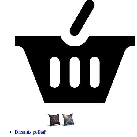
Dreamix polštář