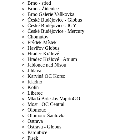
Brno - střed
Brno - Židenice
Brno Galerie Vaňkovka
České Budějovice - Globus
České Budějovice - IGY
České Budějovice - Mercury
Chomutov
Frýdek-Místek
Havířov Globus
Hradec Králové
Hradec Králové - Atrium
Jablonec nad Nisou
Jihlava
Karviná OC Korso
Kladno
Kolín
Liberec
Mladá Boleslav VaprioGO
Most - OC Central
Olomouc
Olomouc Šantovka
Ostrava
Ostrava - Globus
Pardubice
Písek