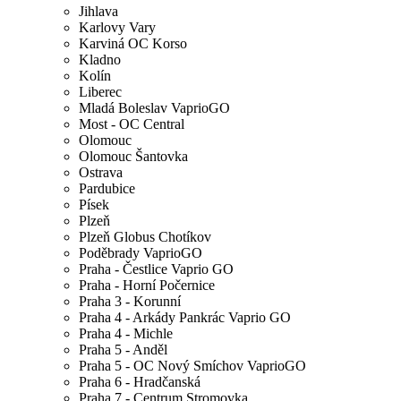
Jihlava
Karlovy Vary
Karviná OC Korso
Kladno
Kolín
Liberec
Mladá Boleslav VaprioGO
Most - OC Central
Olomouc
Olomouc Šantovka
Ostrava
Pardubice
Písek
Plzeň
Plzeň Globus Chotíkov
Poděbrady VaprioGO
Praha - Čestlice Vaprio GO
Praha - Horní Počernice
Praha 3 - Korunní
Praha 4 - Arkády Pankrác Vaprio GO
Praha 4 - Michle
Praha 5 - Anděl
Praha 5 - OC Nový Smíchov VaprioGO
Praha 6 - Hradčanská
Praha 7 - Centrum Stromovka