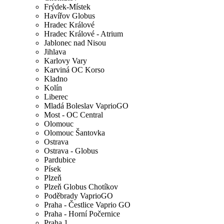
Frýdek-Místek
Havířov Globus
Hradec Králové
Hradec Králové - Atrium
Jablonec nad Nisou
Jihlava
Karlovy Vary
Karviná OC Korso
Kladno
Kolín
Liberec
Mladá Boleslav VaprioGO
Most - OC Central
Olomouc
Olomouc Šantovka
Ostrava
Ostrava - Globus
Pardubice
Písek
Plzeň
Plzeň Globus Chotíkov
Poděbrady VaprioGO
Praha - Čestlice Vaprio GO
Praha - Horní Počernice
Praha 1