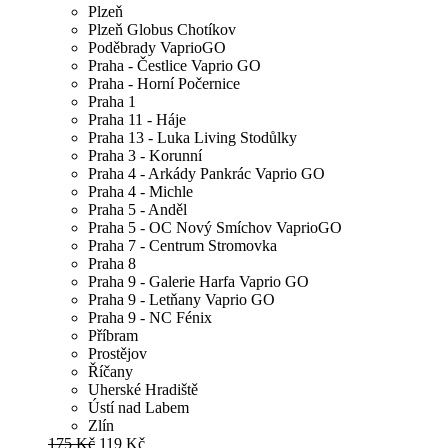
Plzeň
Plzeň Globus Chotíkov
Poděbrady VaprioGO
Praha - Čestlice Vaprio GO
Praha - Horní Počernice
Praha 1
Praha 11 - Háje
Praha 13 - Luka Living Stodůlky
Praha 3 - Korunní
Praha 4 - Arkády Pankrác Vaprio GO
Praha 4 - Michle
Praha 5 - Anděl
Praha 5 - OC Nový Smíchov VaprioGO
Praha 7 - Centrum Stromovka
Praha 8
Praha 9 - Galerie Harfa Vaprio GO
Praha 9 - Letňany Vaprio GO
Praha 9 - NC Fénix
Příbram
Prostějov
Říčany
Uherské Hradiště
Ústí nad Labem
Zlín
175 Kč
119 Kč