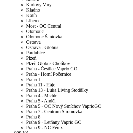
Karlovy Vary
Kladno
Kolín
Liberec
Most - OC Central
Olomouc
Olomouc Šantovka
Ostrava
Ostrava - Globus
Pardubice
Plzeň
Plzeň Globus Chotíkov
Praha - Čestlice Vaprio GO
Praha - Horní Počernice
Praha 1
Praha 11 - Háje
Praha 13 - Luka Living Stodůlky
Praha 4 - Michle
Praha 5 - Anděl
Praha 5 - OC Nový Smíchov VaprioGO
Praha 7 - Centrum Stromovka
Praha 8
Praha 9 - Letňany Vaprio GO
Praha 9 - NC Fénix
999 Kč