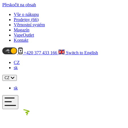
Přeskočit na obsah
Vše o nákupu
Prodejny (
66
)
Věrnostní systém
Magazín
VapeOutlet
Kontakt
+420 377 433 166
Switch to English
CZ
sk
CZ
sk