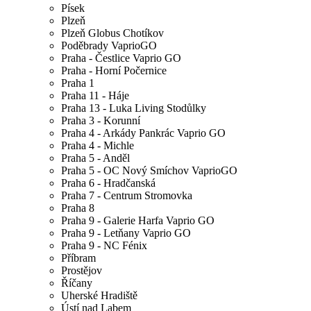
Písek
Plzeň
Plzeň Globus Chotíkov
Poděbrady VaprioGO
Praha - Čestlice Vaprio GO
Praha - Horní Počernice
Praha 1
Praha 11 - Háje
Praha 13 - Luka Living Stodůlky
Praha 3 - Korunní
Praha 4 - Arkády Pankrác Vaprio GO
Praha 4 - Michle
Praha 5 - Anděl
Praha 5 - OC Nový Smíchov VaprioGO
Praha 6 - Hradčanská
Praha 7 - Centrum Stromovka
Praha 8
Praha 9 - Galerie Harfa Vaprio GO
Praha 9 - Letňany Vaprio GO
Praha 9 - NC Fénix
Příbram
Prostějov
Říčany
Uherské Hradiště
Ústí nad Labem