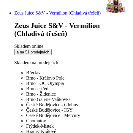
Zeus Juice S&V - Vermilion (Chladivá třešeň)
Zeus Juice S&V - Vermilion
(Chladivá třešeň)
Skladem online
a na 51 prodejnách
Skladem na prodejnách
Břeclav
Brno - Královo Pole
Brno - OC Olympia
Brno - střed
Brno - Židenice
Brno Galerie Vaňkovka
České Budějovice - Globus
České Budějovice - IGY
České Budějovice - Mercury
Chomutov
Frýdek-Místek
Hradec Králové