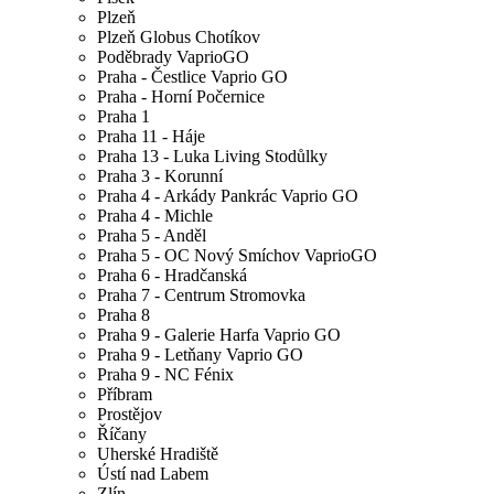
Plzeň
Plzeň Globus Chotíkov
Poděbrady VaprioGO
Praha - Čestlice Vaprio GO
Praha - Horní Počernice
Praha 1
Praha 11 - Háje
Praha 13 - Luka Living Stodůlky
Praha 3 - Korunní
Praha 4 - Arkády Pankrác Vaprio GO
Praha 4 - Michle
Praha 5 - Anděl
Praha 5 - OC Nový Smíchov VaprioGO
Praha 6 - Hradčanská
Praha 7 - Centrum Stromovka
Praha 8
Praha 9 - Galerie Harfa Vaprio GO
Praha 9 - Letňany Vaprio GO
Praha 9 - NC Fénix
Příbram
Prostějov
Říčany
Uherské Hradiště
Ústí nad Labem
Zlín