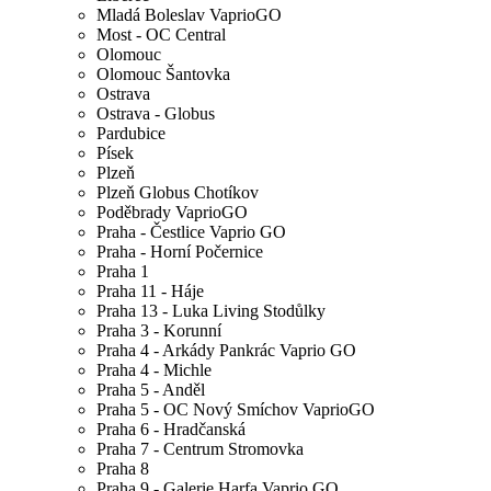
Mladá Boleslav VaprioGO
Most - OC Central
Olomouc
Olomouc Šantovka
Ostrava
Ostrava - Globus
Pardubice
Písek
Plzeň
Plzeň Globus Chotíkov
Poděbrady VaprioGO
Praha - Čestlice Vaprio GO
Praha - Horní Počernice
Praha 1
Praha 11 - Háje
Praha 13 - Luka Living Stodůlky
Praha 3 - Korunní
Praha 4 - Arkády Pankrác Vaprio GO
Praha 4 - Michle
Praha 5 - Anděl
Praha 5 - OC Nový Smíchov VaprioGO
Praha 6 - Hradčanská
Praha 7 - Centrum Stromovka
Praha 8
Praha 9 - Galerie Harfa Vaprio GO