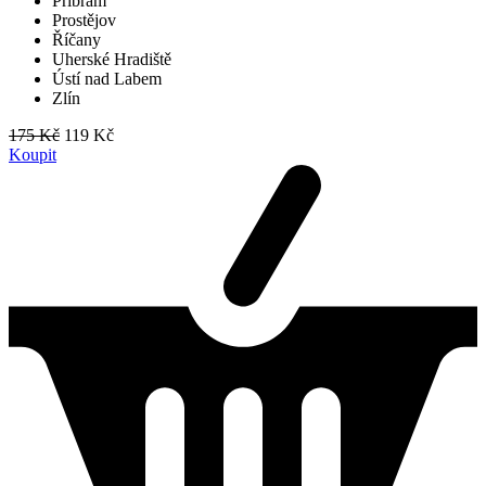
Příbram
Prostějov
Říčany
Uherské Hradiště
Ústí nad Labem
Zlín
175 Kč
119 Kč
Koupit