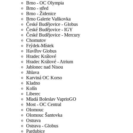
Brno - OC Olympia
Brno - střed
Brno - Židenice
Brno Galerie Vaňkovka
České Budějovice - Globus
České Budějovice - IGY
České Budějovice - Mercury
Chomutov
Frýdek-Místek
Havířov Globus
Hradec Králové
Hradec Králové - Atrium
Jablonec nad Nisou
Jihlava
Karviná OC Korso
Kladno
Kolín
Liberec
Mladá Boleslav VaprioGO
Most - OC Central
Olomouc
Olomouc Šantovka
Ostrava
Ostrava - Globus
Pardubice