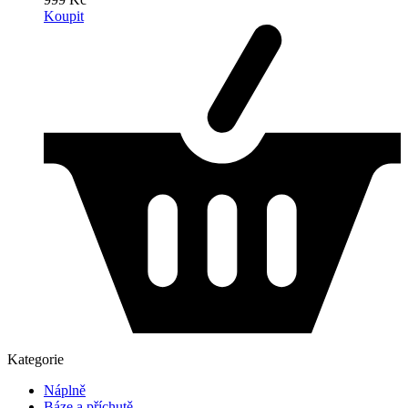
Koupit
Kategorie
Náplně
Báze a příchutě