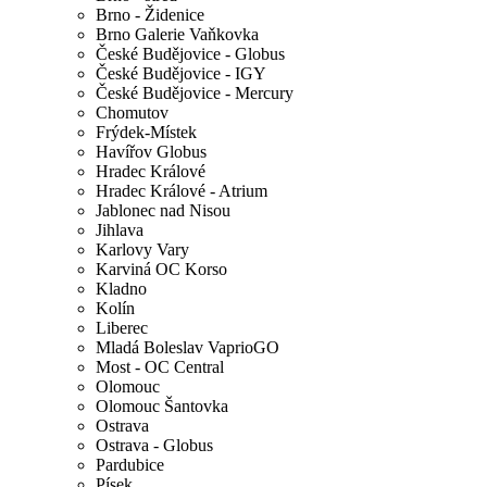
Brno - Židenice
Brno Galerie Vaňkovka
České Budějovice - Globus
České Budějovice - IGY
České Budějovice - Mercury
Chomutov
Frýdek-Místek
Havířov Globus
Hradec Králové
Hradec Králové - Atrium
Jablonec nad Nisou
Jihlava
Karlovy Vary
Karviná OC Korso
Kladno
Kolín
Liberec
Mladá Boleslav VaprioGO
Most - OC Central
Olomouc
Olomouc Šantovka
Ostrava
Ostrava - Globus
Pardubice
Písek