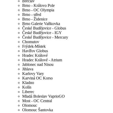
Břeclav
Brno - Královo Pole
Brno - OC Olympia
Brno - střed
Brno - Židenice
Brno Galerie Vaňkovka
České Budějovice - Globus
České Budějovice - IGY
České Budějovice - Mercury
Chomutov
Frýdek-Místek
Havířov Globus
Hradec Králové
Hradec Králové - Atrium
Jablonec nad Nisou
Jihlava
Karlovy Vary
Karviná OC Korso
Kladno
Kolín
Liberec
Mladá Boleslav VaprioGO
Most - OC Central
Olomouc
Olomouc Šantovka