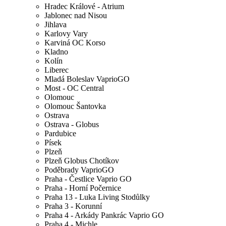
Hradec Králové - Atrium
Jablonec nad Nisou
Jihlava
Karlovy Vary
Karviná OC Korso
Kladno
Kolín
Liberec
Mladá Boleslav VaprioGO
Most - OC Central
Olomouc
Olomouc Šantovka
Ostrava
Ostrava - Globus
Pardubice
Písek
Plzeň
Plzeň Globus Chotíkov
Poděbrady VaprioGO
Praha - Čestlice Vaprio GO
Praha - Horní Počernice
Praha 13 - Luka Living Stodůlky
Praha 3 - Korunní
Praha 4 - Arkády Pankrác Vaprio GO
Praha 4 - Michle