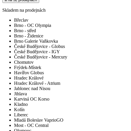
Skladem na prodejnách
Břeclav
Brno - OC Olympia
Brno - střed
Brno - Židenice
Brno Galerie Vaňkovka
České Budějovice - Globus
České Budějovice - IGY
České Budějovice - Mercury
Chomutov
Frýdek-Místek
Havířov Globus
Hradec Králové
Hradec Králové - Atrium
Jablonec nad Nisou
Jihlava
Karviná OC Korso
Kladno
Kolín
Liberec
Mladá Boleslav VaprioGO
Most - OC Central
Olomouc