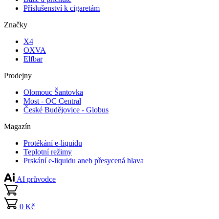
Příslušenství k cigaretám
Značky
X4
OXVA
Elfbar
Prodejny
Olomouc Šantovka
Most - OC Central
České Budějovice - Globus
Magazín
Protékání e-liquidu
Teplotní režimy
Prskání e-liquidu aneb přesycená hlava
AI průvodce
0 Kč