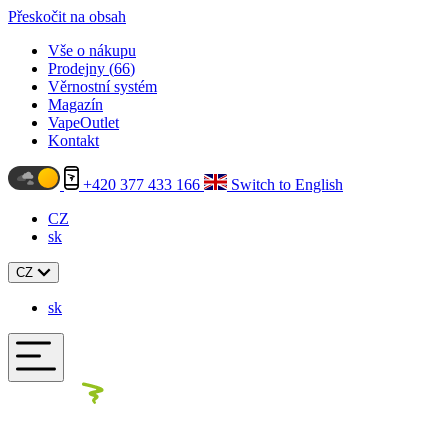
Přeskočit na obsah
Vše o nákupu
Prodejny (
66
)
Věrnostní systém
Magazín
VapeOutlet
Kontakt
+420 377 433 166
Switch to English
CZ
sk
CZ
sk