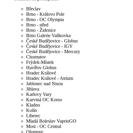
Břeclav
Brno - Královo Pole
Brno - OC Olympia
Brno - střed
Brno - Židenice
Brno Galerie Vaňkovka
České Budějovice - Globus
České Budějovice - IGY
České Budějovice - Mercury
Chomutov
Frýdek-Místek
Havířov Globus
Hradec Králové
Hradec Králové - Atrium
Jablonec nad Nisou
Jihlava
Karlovy Vary
Karviná OC Korso
Kladno
Kolín
Liberec
Mladá Boleslav VaprioGO
Most - OC Central
Olomouc