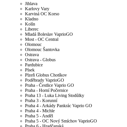
Jihlava
Karlovy Vary
Karviná OC Korso
Kladno
Kolín
Liberec
Mladá Boleslav VaprioGO
Most - OC Central
Olomouc
Olomouc Šantovka
Ostrava
Ostrava - Globus
Pardubice
Písek
Plzeň Globus Chotíkov
Poděbrady VaprioGO
Praha - Čestlice Vaprio GO
Praha - Horní Počernice
Praha 13 - Luka Living Stodůlky
Praha 3 - Korunní
Praha 4 - Arkády Pankrác Vaprio GO
Praha 4 - Michle
Praha 5 - Anděl
Praha 5 - OC Nový Smíchov VaprioGO
Praha 6 - Hradčanská