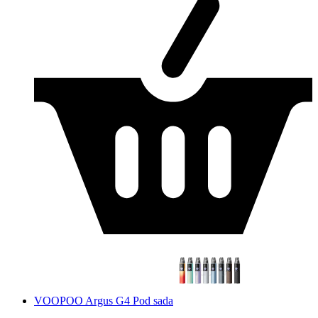
VOOPOO Argus G4 Pod sada