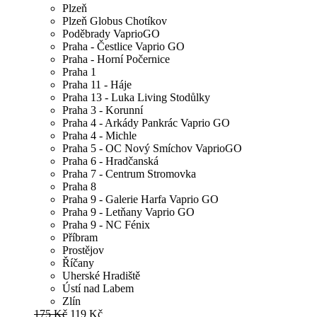
Plzeň
Plzeň Globus Chotíkov
Poděbrady VaprioGO
Praha - Čestlice Vaprio GO
Praha - Horní Počernice
Praha 1
Praha 11 - Háje
Praha 13 - Luka Living Stodůlky
Praha 3 - Korunní
Praha 4 - Arkády Pankrác Vaprio GO
Praha 4 - Michle
Praha 5 - OC Nový Smíchov VaprioGO
Praha 6 - Hradčanská
Praha 7 - Centrum Stromovka
Praha 8
Praha 9 - Galerie Harfa Vaprio GO
Praha 9 - Letňany Vaprio GO
Praha 9 - NC Fénix
Příbram
Prostějov
Říčany
Uherské Hradiště
Ústí nad Labem
Zlín
175 Kč
119 Kč