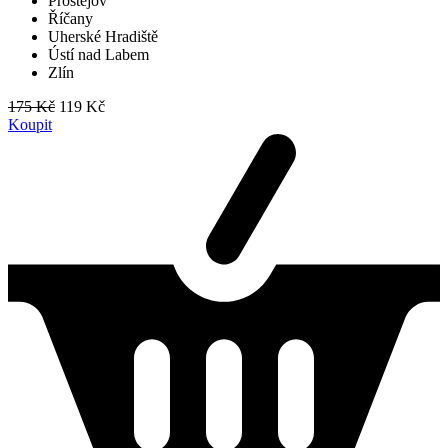
Prostějov
Říčany
Uherské Hradiště
Ústí nad Labem
Zlín
175 Kč
119 Kč
Koupit