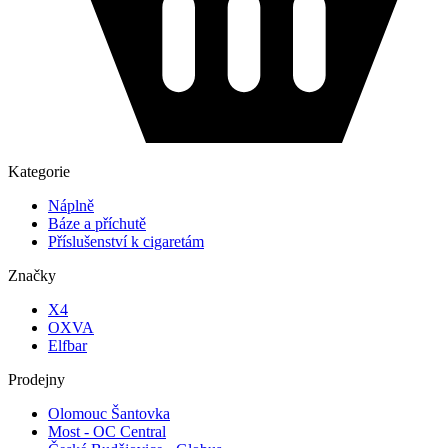
Kategorie
Náplně
Báze a příchutě
Příslušenství k cigaretám
Značky
X4
OXVA
Elfbar
Prodejny
Olomouc Šantovka
Most - OC Central