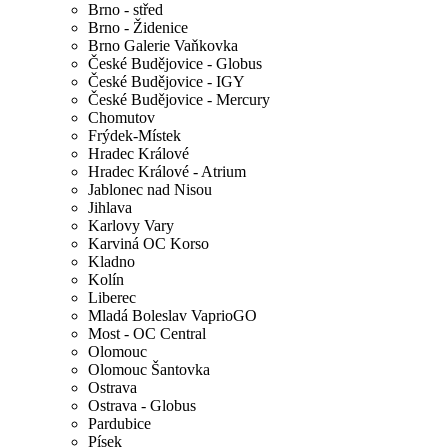
Brno - střed
Brno - Židenice
Brno Galerie Vaňkovka
České Budějovice - Globus
České Budějovice - IGY
České Budějovice - Mercury
Chomutov
Frýdek-Místek
Hradec Králové
Hradec Králové - Atrium
Jablonec nad Nisou
Jihlava
Karlovy Vary
Karviná OC Korso
Kladno
Kolín
Liberec
Mladá Boleslav VaprioGO
Most - OC Central
Olomouc
Olomouc Šantovka
Ostrava
Ostrava - Globus
Pardubice
Písek