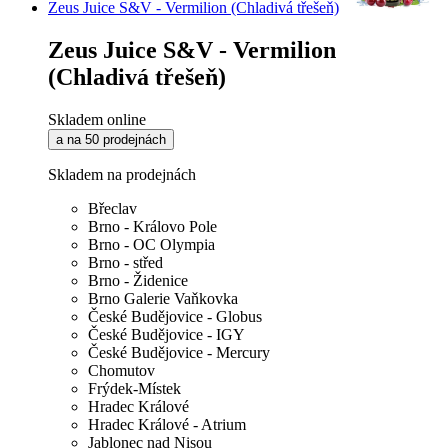
Zeus Juice S&V - Vermilion (Chladivá třešeň)
Zeus Juice S&V - Vermilion
(Chladivá třešeň)
Skladem online
a na 50 prodejnách
Skladem na prodejnách
Břeclav
Brno - Královo Pole
Brno - OC Olympia
Brno - střed
Brno - Židenice
Brno Galerie Vaňkovka
České Budějovice - Globus
České Budějovice - IGY
České Budějovice - Mercury
Chomutov
Frýdek-Místek
Hradec Králové
Hradec Králové - Atrium
Jablonec nad Nisou