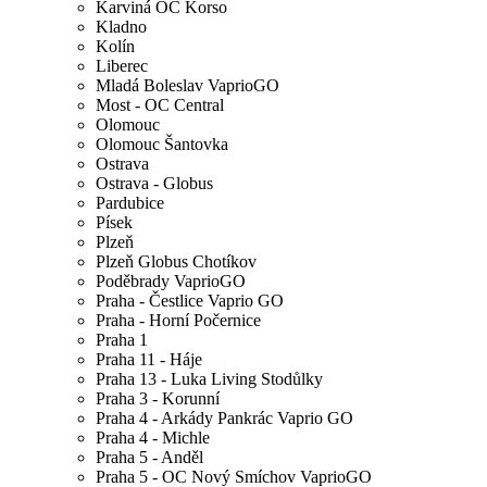
Karviná OC Korso
Kladno
Kolín
Liberec
Mladá Boleslav VaprioGO
Most - OC Central
Olomouc
Olomouc Šantovka
Ostrava
Ostrava - Globus
Pardubice
Písek
Plzeň
Plzeň Globus Chotíkov
Poděbrady VaprioGO
Praha - Čestlice Vaprio GO
Praha - Horní Počernice
Praha 1
Praha 11 - Háje
Praha 13 - Luka Living Stodůlky
Praha 3 - Korunní
Praha 4 - Arkády Pankrác Vaprio GO
Praha 4 - Michle
Praha 5 - Anděl
Praha 5 - OC Nový Smíchov VaprioGO