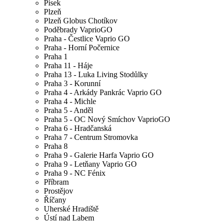
Písek
Plzeň
Plzeň Globus Chotíkov
Poděbrady VaprioGO
Praha - Čestlice Vaprio GO
Praha - Horní Počernice
Praha 1
Praha 11 - Háje
Praha 13 - Luka Living Stodůlky
Praha 3 - Korunní
Praha 4 - Arkády Pankrác Vaprio GO
Praha 4 - Michle
Praha 5 - Anděl
Praha 5 - OC Nový Smíchov VaprioGO
Praha 6 - Hradčanská
Praha 7 - Centrum Stromovka
Praha 8
Praha 9 - Galerie Harfa Vaprio GO
Praha 9 - Letňany Vaprio GO
Praha 9 - NC Fénix
Příbram
Prostějov
Říčany
Uherské Hradiště
Ústí nad Labem