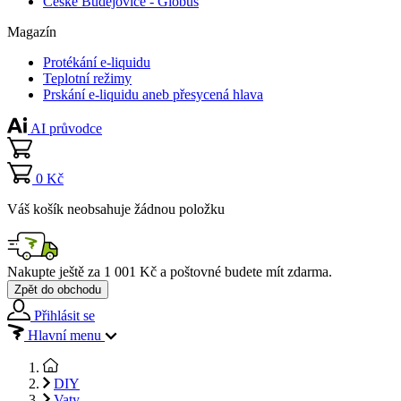
České Budějovice - Globus
Magazín
Protékání e-liquidu
Teplotní režimy
Prskání e-liquidu aneb přesycená hlava
AI průvodce
0 Kč
Váš košík neobsahuje žádnou položku
Nakupte ještě za
1 001 Kč
a poštovné budete mít
zdarma
.
Zpět do obchodu
Přihlásit se
Hlavní menu
DIY
Vaty