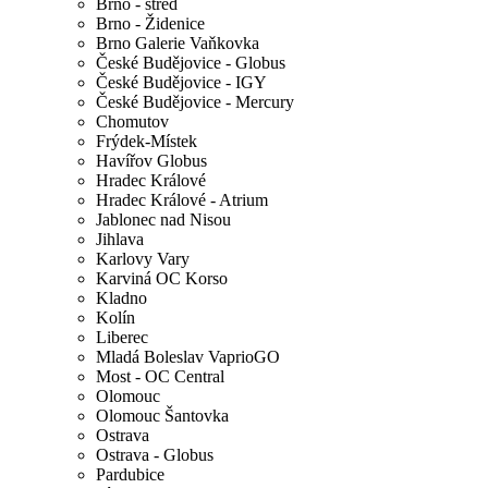
Brno - střed
Brno - Židenice
Brno Galerie Vaňkovka
České Budějovice - Globus
České Budějovice - IGY
České Budějovice - Mercury
Chomutov
Frýdek-Místek
Havířov Globus
Hradec Králové
Hradec Králové - Atrium
Jablonec nad Nisou
Jihlava
Karlovy Vary
Karviná OC Korso
Kladno
Kolín
Liberec
Mladá Boleslav VaprioGO
Most - OC Central
Olomouc
Olomouc Šantovka
Ostrava
Ostrava - Globus
Pardubice