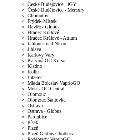
České Budějovice - IGY
České Budějovice - Mercury
Chomutov
Frýdek-Místek
Havířov Globus
Hradec Králové
Hradec Králové - Atrium
Jablonec nad Nisou
Jihlava
Karlovy Vary
Karviná OC Korso
Kladno
Kolín
Liberec
Mladá Boleslav VaprioGO
Most - OC Central
Olomouc
Olomouc Šantovka
Ostrava
Ostrava - Globus
Pardubice
Písek
Plzeň
Plzeň Globus Chotíkov
Poděbrady VaprioGO