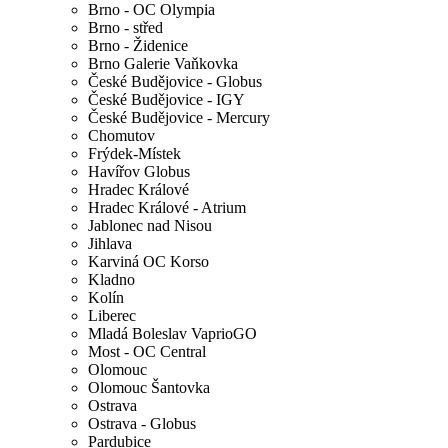
Brno - OC Olympia
Brno - střed
Brno - Židenice
Brno Galerie Vaňkovka
České Budějovice - Globus
České Budějovice - IGY
České Budějovice - Mercury
Chomutov
Frýdek-Místek
Havířov Globus
Hradec Králové
Hradec Králové - Atrium
Jablonec nad Nisou
Jihlava
Karviná OC Korso
Kladno
Kolín
Liberec
Mladá Boleslav VaprioGO
Most - OC Central
Olomouc
Olomouc Šantovka
Ostrava
Ostrava - Globus
Pardubice