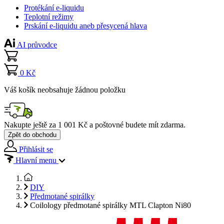
Protékání e-liquidu
Teplotní režimy
Prskání e-liquidu aneb přesycená hlava
AI průvodce
0 Kč
Váš košík neobsahuje žádnou položku
Nakupte ještě za
1 001 Kč
a poštovné budete mít
zdarma
.
Zpět do obchodu
Přihlásit se
Hlavní menu
DIY
Předmotané spirálky
Coilology předmotané spirálky MTL Clapton Ni80