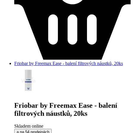
Friobar by Freemax Ease - balení filtrových náustků, 20ks
Friobar by Freemax Ease - balení
filtrových náustků, 20ks
Skladem online
a na 54 prodejnách