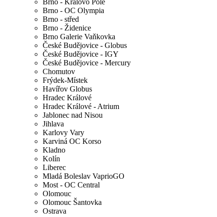
Brno - Královo Pole
Brno - OC Olympia
Brno - střed
Brno - Židenice
Brno Galerie Vaňkovka
České Budějovice - Globus
České Budějovice - IGY
České Budějovice - Mercury
Chomutov
Frýdek-Místek
Havířov Globus
Hradec Králové
Hradec Králové - Atrium
Jablonec nad Nisou
Jihlava
Karlovy Vary
Karviná OC Korso
Kladno
Kolín
Liberec
Mladá Boleslav VaprioGO
Most - OC Central
Olomouc
Olomouc Šantovka
Ostrava