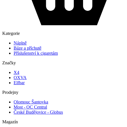
Kategorie
Náplně
Báze a příchutě
Příslušenství k cigaretám
Značky
X4
OXVA
Elfbar
Prodejny
Olomouc Šantovka
Most - OC Central
České Budějovice - Globus
Magazín