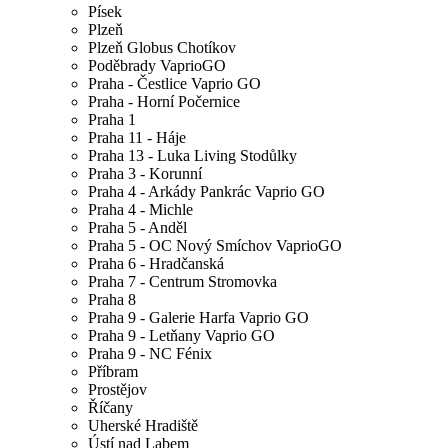
Písek
Plzeň
Plzeň Globus Chotíkov
Poděbrady VaprioGO
Praha - Čestlice Vaprio GO
Praha - Horní Počernice
Praha 1
Praha 11 - Háje
Praha 13 - Luka Living Stodůlky
Praha 3 - Korunní
Praha 4 - Arkády Pankrác Vaprio GO
Praha 4 - Michle
Praha 5 - Anděl
Praha 5 - OC Nový Smíchov VaprioGO
Praha 6 - Hradčanská
Praha 7 - Centrum Stromovka
Praha 8
Praha 9 - Galerie Harfa Vaprio GO
Praha 9 - Letňany Vaprio GO
Praha 9 - NC Fénix
Příbram
Prostějov
Říčany
Uherské Hradiště
Ústí nad Labem