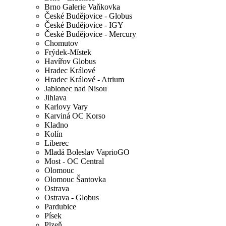
Brno Galerie Vaňkovka
České Budějovice - Globus
České Budějovice - IGY
České Budějovice - Mercury
Chomutov
Frýdek-Místek
Havířov Globus
Hradec Králové
Hradec Králové - Atrium
Jablonec nad Nisou
Jihlava
Karlovy Vary
Karviná OC Korso
Kladno
Kolín
Liberec
Mladá Boleslav VaprioGO
Most - OC Central
Olomouc
Olomouc Šantovka
Ostrava
Ostrava - Globus
Pardubice
Písek
Plzeň