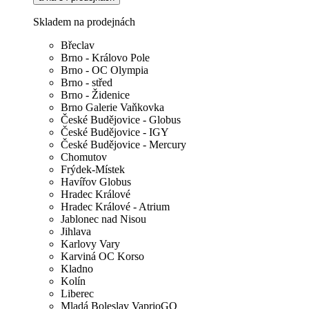
Skladem na prodejnách
Břeclav
Brno - Královo Pole
Brno - OC Olympia
Brno - střed
Brno - Židenice
Brno Galerie Vaňkovka
České Budějovice - Globus
České Budějovice - IGY
České Budějovice - Mercury
Chomutov
Frýdek-Místek
Havířov Globus
Hradec Králové
Hradec Králové - Atrium
Jablonec nad Nisou
Jihlava
Karlovy Vary
Karviná OC Korso
Kladno
Kolín
Liberec
Mladá Boleslav VaprioGO