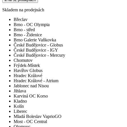
Skladem na prodejnách
Břeclav
Brno - OC Olympia
Brno - střed
Brno - Židenice
Brno Galerie Vaňkovka
České Budějovice - Globus
České Budějovice - IGY
České Budějovice - Mercury
Chomutov
Frýdek-Místek
Havířov Globus
Hradec Králové
Hradec Králové - Atrium
Jablonec nad Nisou
Jihlava
Karviná OC Korso
Kladno
Kolín
Liberec
Mladá Boleslav VaprioGO
Most - OC Central
Olomouc