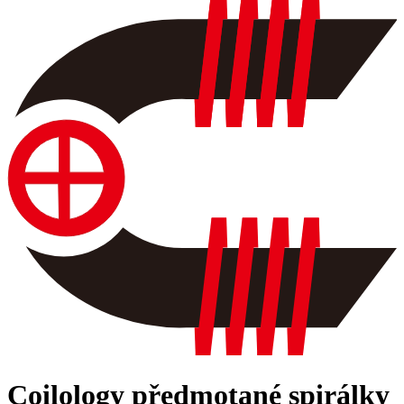
Coilology předmotané spirálky