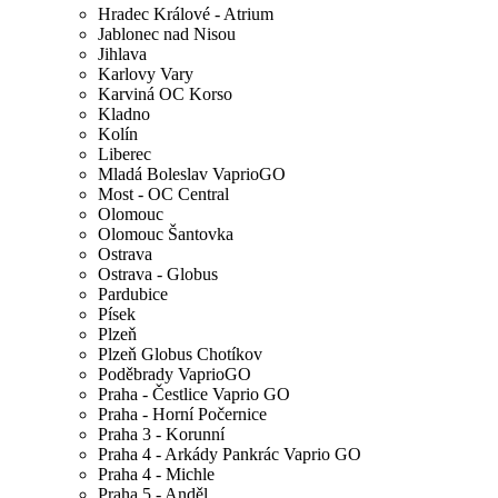
Hradec Králové - Atrium
Jablonec nad Nisou
Jihlava
Karlovy Vary
Karviná OC Korso
Kladno
Kolín
Liberec
Mladá Boleslav VaprioGO
Most - OC Central
Olomouc
Olomouc Šantovka
Ostrava
Ostrava - Globus
Pardubice
Písek
Plzeň
Plzeň Globus Chotíkov
Poděbrady VaprioGO
Praha - Čestlice Vaprio GO
Praha - Horní Počernice
Praha 3 - Korunní
Praha 4 - Arkády Pankrác Vaprio GO
Praha 4 - Michle
Praha 5 - Anděl