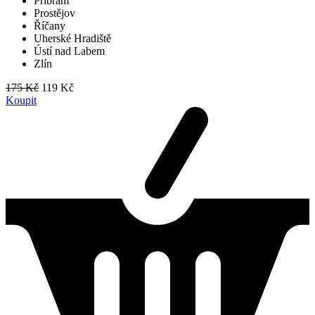
Příbram
Prostějov
Říčany
Uherské Hradiště
Ústí nad Labem
Zlín
175 Kč
119 Kč
Koupit