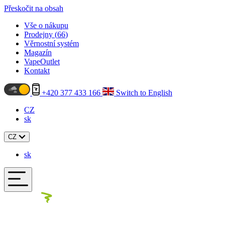
Přeskočit na obsah
Vše o nákupu
Prodejny (
66
)
Věrnostní systém
Magazín
VapeOutlet
Kontakt
+420 377 433 166
Switch to English
CZ
sk
CZ
sk