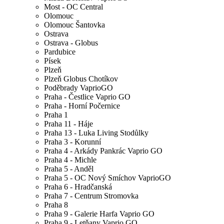
Most - OC Central
Olomouc
Olomouc Šantovka
Ostrava
Ostrava - Globus
Pardubice
Písek
Plzeň
Plzeň Globus Chotíkov
Poděbrady VaprioGO
Praha - Čestlice Vaprio GO
Praha - Horní Počernice
Praha 1
Praha 11 - Háje
Praha 13 - Luka Living Stodůlky
Praha 3 - Korunní
Praha 4 - Arkády Pankrác Vaprio GO
Praha 4 - Michle
Praha 5 - Anděl
Praha 5 - OC Nový Smíchov VaprioGO
Praha 6 - Hradčanská
Praha 7 - Centrum Stromovka
Praha 8
Praha 9 - Galerie Harfa Vaprio GO
Praha 9 - Letňany Vaprio GO