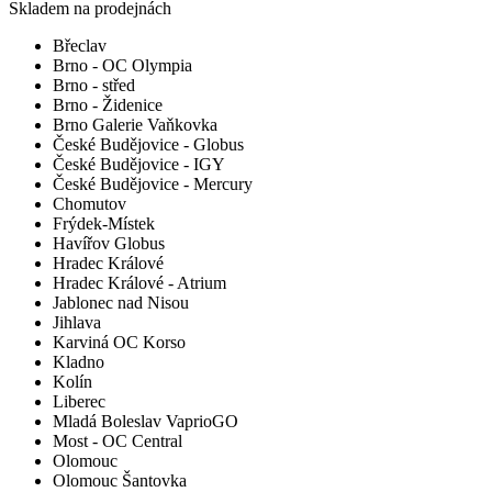
Skladem na prodejnách
Břeclav
Brno - OC Olympia
Brno - střed
Brno - Židenice
Brno Galerie Vaňkovka
České Budějovice - Globus
České Budějovice - IGY
České Budějovice - Mercury
Chomutov
Frýdek-Místek
Havířov Globus
Hradec Králové
Hradec Králové - Atrium
Jablonec nad Nisou
Jihlava
Karviná OC Korso
Kladno
Kolín
Liberec
Mladá Boleslav VaprioGO
Most - OC Central
Olomouc
Olomouc Šantovka