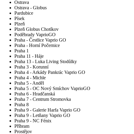
Ostrava
Ostrava - Globus
Pardubice
Písek
Plzeň
Plzeň Globus Chotíkov
Poděbrady VaprioGO
Praha - Čestlice Vaprio GO
Praha - Horní Počernice
Praha 1
Praha 11 - Háje
Praha 13 - Luka Living Stodůlky
Praha 3 - Korunní
Praha 4 - Arkády Pankrác Vaprio GO
Praha 4 - Michle
Praha 5 - Anděl
Praha 5 - OC Nový Smíchov VaprioGO
Praha 6 - Hradčanská
Praha 7 - Centrum Stromovka
Praha 8
Praha 9 - Galerie Harfa Vaprio GO
Praha 9 - Letňany Vaprio GO
Praha 9 - NC Fénix
Příbram
Prostějov