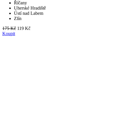
Říčany
Uherské Hradiště
Ústí nad Labem
Zlín
175 Kč
119 Kč
Koupit