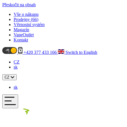
Přeskočit na obsah
Vše o nákupu
Prodejny (
66
)
Věrnostní systém
Magazín
VapeOutlet
Kontakt
+420 377 433 166
Switch to English
CZ
sk
CZ
sk