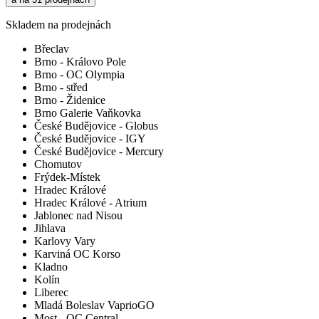
Skladem na prodejnách
Břeclav
Brno - Královo Pole
Brno - OC Olympia
Brno - střed
Brno - Židenice
Brno Galerie Vaňkovka
České Budějovice - Globus
České Budějovice - IGY
České Budějovice - Mercury
Chomutov
Frýdek-Místek
Hradec Králové
Hradec Králové - Atrium
Jablonec nad Nisou
Jihlava
Karlovy Vary
Karviná OC Korso
Kladno
Kolín
Liberec
Mladá Boleslav VaprioGO
Most - OC Central