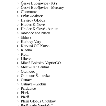
České Budějovice - IGY
České Budějovice - Mercury
Chomutov
Frýdek-Místek
Havířov Globus
Hradec Králové
Hradec Králové - Atrium
Jablonec nad Nisou
Jihlava
Karlovy Vary
Karviná OC Korso
Kladno
Kolín
Liberec
Mladá Boleslav VaprioGO
Most - OC Central
Olomouc
Olomouc Šantovka
Ostrava
Ostrava - Globus
Pardubice
Písek
Plzeň
Plzeň Globus Chotíkov
Poděbrady VaprioGO