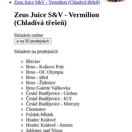
Zeus Juice S&V - Vermilion (Chladivá třešeň)
Zeus Juice S&V - Vermilion
(Chladivá třešeň)
Skladem online
a na 50 prodejnách
Skladem na prodejnách
Břeclav
Brno - Královo Pole
Brno - OC Olympia
Brno - střed
Brno - Židenice
Brno Galerie Vaňkovka
České Budějovice - Globus
České Budějovice - IGY
České Budějovice - Mercury
Chomutov
Frýdek-Místek
Hradec Králové
Hradec Králové - Atrium
Jablonec nad Nisou