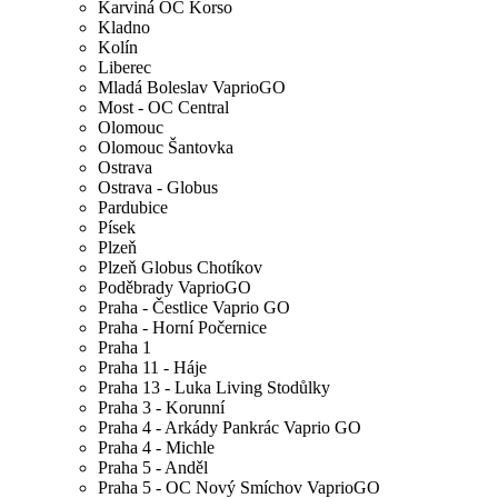
Karviná OC Korso
Kladno
Kolín
Liberec
Mladá Boleslav VaprioGO
Most - OC Central
Olomouc
Olomouc Šantovka
Ostrava
Ostrava - Globus
Pardubice
Písek
Plzeň
Plzeň Globus Chotíkov
Poděbrady VaprioGO
Praha - Čestlice Vaprio GO
Praha - Horní Počernice
Praha 1
Praha 11 - Háje
Praha 13 - Luka Living Stodůlky
Praha 3 - Korunní
Praha 4 - Arkády Pankrác Vaprio GO
Praha 4 - Michle
Praha 5 - Anděl
Praha 5 - OC Nový Smíchov VaprioGO