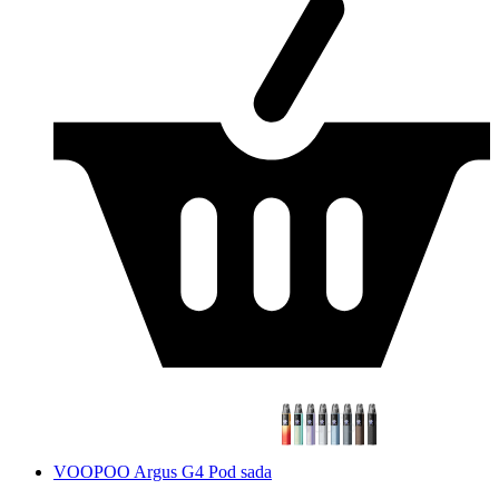
VOOPOO Argus G4 Pod sada