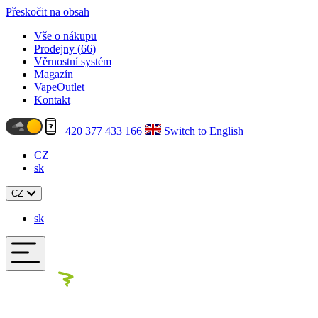
Přeskočit na obsah
Vše o nákupu
Prodejny (
66
)
Věrnostní systém
Magazín
VapeOutlet
Kontakt
+420 377 433 166
Switch to English
CZ
sk
CZ
sk