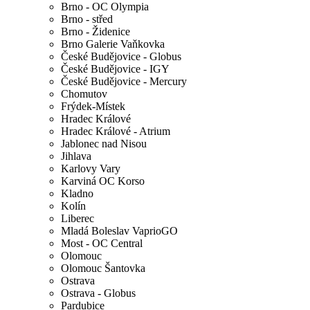
Brno - OC Olympia
Brno - střed
Brno - Židenice
Brno Galerie Vaňkovka
České Budějovice - Globus
České Budějovice - IGY
České Budějovice - Mercury
Chomutov
Frýdek-Místek
Hradec Králové
Hradec Králové - Atrium
Jablonec nad Nisou
Jihlava
Karlovy Vary
Karviná OC Korso
Kladno
Kolín
Liberec
Mladá Boleslav VaprioGO
Most - OC Central
Olomouc
Olomouc Šantovka
Ostrava
Ostrava - Globus
Pardubice