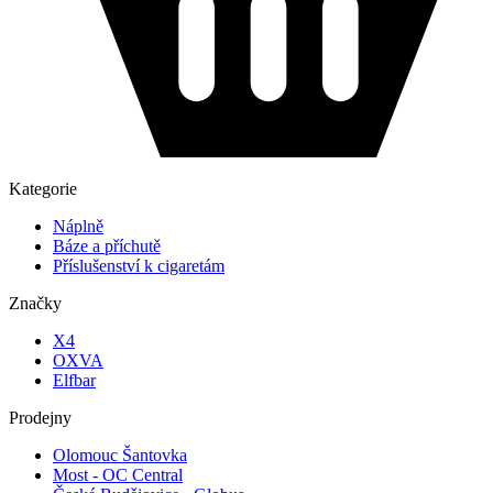
Kategorie
Náplně
Báze a příchutě
Příslušenství k cigaretám
Značky
X4
OXVA
Elfbar
Prodejny
Olomouc Šantovka
Most - OC Central