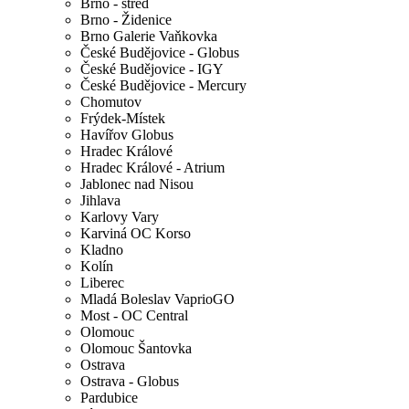
Brno - střed
Brno - Židenice
Brno Galerie Vaňkovka
České Budějovice - Globus
České Budějovice - IGY
České Budějovice - Mercury
Chomutov
Frýdek-Místek
Havířov Globus
Hradec Králové
Hradec Králové - Atrium
Jablonec nad Nisou
Jihlava
Karlovy Vary
Karviná OC Korso
Kladno
Kolín
Liberec
Mladá Boleslav VaprioGO
Most - OC Central
Olomouc
Olomouc Šantovka
Ostrava
Ostrava - Globus
Pardubice