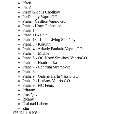
Písek
Plzeň
Plzeň Globus Chotíkov
Poděbrady VaprioGO
Praha - Čestlice Vaprio GO
Praha - Horní Počernice
Praha 1
Praha 11 - Háje
Praha 13 - Luka Living Stodůlky
Praha 3 - Korunní
Praha 4 - Arkády Pankrác Vaprio GO
Praha 4 - Michle
Praha 5 - OC Nový Smíchov VaprioGO
Praha 6 - Hradčanská
Praha 7 - Centrum Stromovka
Praha 8
Praha 9 - Galerie Harfa Vaprio GO
Praha 9 - Letňany Vaprio GO
Praha 9 - NC Fénix
Příbram
Prostějov
Říčany
Ústí nad Labem
Zlín
175 Kč
119 Kč