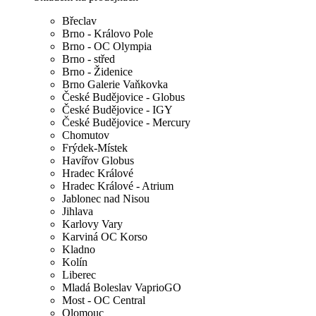
Břeclav
Brno - Královo Pole
Brno - OC Olympia
Brno - střed
Brno - Židenice
Brno Galerie Vaňkovka
České Budějovice - Globus
České Budějovice - IGY
České Budějovice - Mercury
Chomutov
Frýdek-Místek
Havířov Globus
Hradec Králové
Hradec Králové - Atrium
Jablonec nad Nisou
Jihlava
Karlovy Vary
Karviná OC Korso
Kladno
Kolín
Liberec
Mladá Boleslav VaprioGO
Most - OC Central
Olomouc