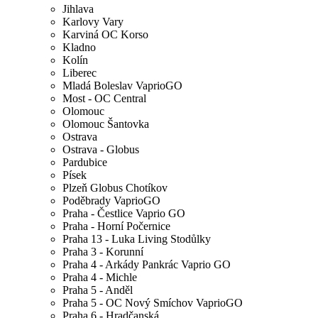
Jihlava
Karlovy Vary
Karviná OC Korso
Kladno
Kolín
Liberec
Mladá Boleslav VaprioGO
Most - OC Central
Olomouc
Olomouc Šantovka
Ostrava
Ostrava - Globus
Pardubice
Písek
Plzeň Globus Chotíkov
Poděbrady VaprioGO
Praha - Čestlice Vaprio GO
Praha - Horní Počernice
Praha 13 - Luka Living Stodůlky
Praha 3 - Korunní
Praha 4 - Arkády Pankrác Vaprio GO
Praha 4 - Michle
Praha 5 - Anděl
Praha 5 - OC Nový Smíchov VaprioGO
Praha 6 - Hradčanská