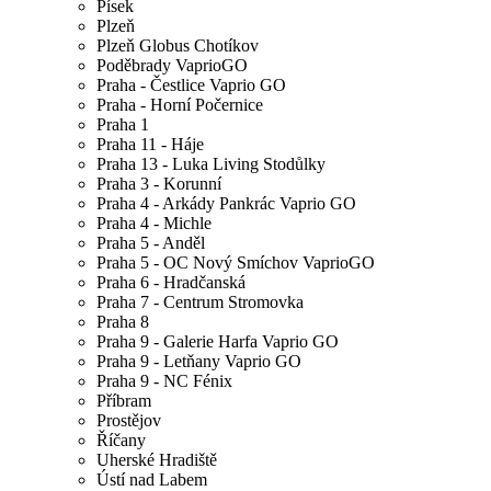
Písek
Plzeň
Plzeň Globus Chotíkov
Poděbrady VaprioGO
Praha - Čestlice Vaprio GO
Praha - Horní Počernice
Praha 1
Praha 11 - Háje
Praha 13 - Luka Living Stodůlky
Praha 3 - Korunní
Praha 4 - Arkády Pankrác Vaprio GO
Praha 4 - Michle
Praha 5 - Anděl
Praha 5 - OC Nový Smíchov VaprioGO
Praha 6 - Hradčanská
Praha 7 - Centrum Stromovka
Praha 8
Praha 9 - Galerie Harfa Vaprio GO
Praha 9 - Letňany Vaprio GO
Praha 9 - NC Fénix
Příbram
Prostějov
Říčany
Uherské Hradiště
Ústí nad Labem