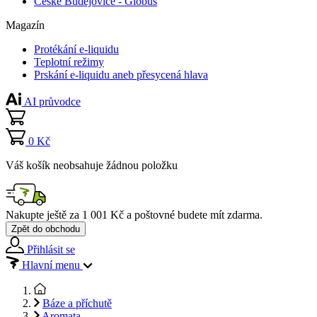
České Budějovice - Globus
Magazín
Protékání e-liquidu
Teplotní režimy
Prskání e-liquidu aneb přesycená hlava
AI průvodce
0 Kč
Váš košík neobsahuje žádnou položku
Nakupte ještě za
1 001 Kč
a poštovné budete mít
zdarma
.
Zpět do obchodu
Přihlásit se
Hlavní menu
Báze a příchutě
Aromata