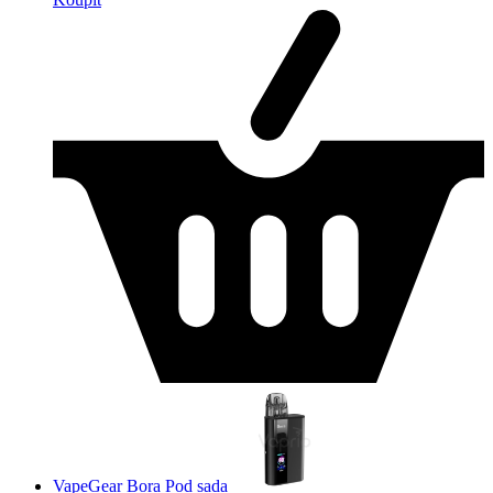
VapeGear Bora Pod sada