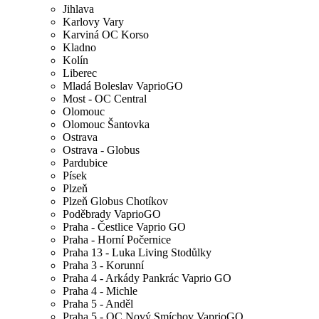
Jihlava
Karlovy Vary
Karviná OC Korso
Kladno
Kolín
Liberec
Mladá Boleslav VaprioGO
Most - OC Central
Olomouc
Olomouc Šantovka
Ostrava
Ostrava - Globus
Pardubice
Písek
Plzeň
Plzeň Globus Chotíkov
Poděbrady VaprioGO
Praha - Čestlice Vaprio GO
Praha - Horní Počernice
Praha 13 - Luka Living Stodůlky
Praha 3 - Korunní
Praha 4 - Arkády Pankrác Vaprio GO
Praha 4 - Michle
Praha 5 - Anděl
Praha 5 - OC Nový Smíchov VaprioGO