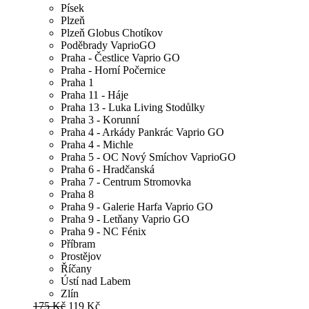
Písek
Plzeň
Plzeň Globus Chotíkov
Poděbrady VaprioGO
Praha - Čestlice Vaprio GO
Praha - Horní Počernice
Praha 1
Praha 11 - Háje
Praha 13 - Luka Living Stodůlky
Praha 3 - Korunní
Praha 4 - Arkády Pankrác Vaprio GO
Praha 4 - Michle
Praha 5 - OC Nový Smíchov VaprioGO
Praha 6 - Hradčanská
Praha 7 - Centrum Stromovka
Praha 8
Praha 9 - Galerie Harfa Vaprio GO
Praha 9 - Letňany Vaprio GO
Praha 9 - NC Fénix
Příbram
Prostějov
Říčany
Ústí nad Labem
Zlín
175 Kč
119 Kč