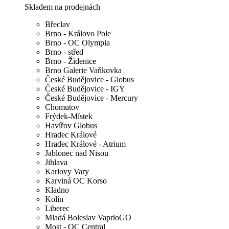
Skladem na prodejnách
Břeclav
Brno - Královo Pole
Brno - OC Olympia
Brno - střed
Brno - Židenice
Brno Galerie Vaňkovka
České Budějovice - Globus
České Budějovice - IGY
České Budějovice - Mercury
Chomutov
Frýdek-Místek
Havířov Globus
Hradec Králové
Hradec Králové - Atrium
Jablonec nad Nisou
Jihlava
Karlovy Vary
Karviná OC Korso
Kladno
Kolín
Liberec
Mladá Boleslav VaprioGO
Most - OC Central