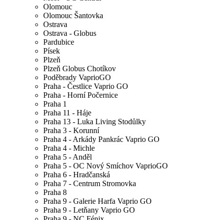
Olomouc
Olomouc Šantovka
Ostrava
Ostrava - Globus
Pardubice
Písek
Plzeň
Plzeň Globus Chotíkov
Poděbrady VaprioGO
Praha - Čestlice Vaprio GO
Praha - Horní Počernice
Praha 1
Praha 11 - Háje
Praha 13 - Luka Living Stodůlky
Praha 3 - Korunní
Praha 4 - Arkády Pankrác Vaprio GO
Praha 4 - Michle
Praha 5 - Anděl
Praha 5 - OC Nový Smíchov VaprioGO
Praha 6 - Hradčanská
Praha 7 - Centrum Stromovka
Praha 8
Praha 9 - Galerie Harfa Vaprio GO
Praha 9 - Letňany Vaprio GO
Praha 9 - NC Fénix