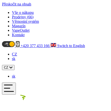
Přeskočit na obsah
Vše o nákupu
Prodejny (
66
)
Věrnostní systém
Magazín
VapeOutlet
Kontakt
+420 377 433 166
Switch to English
CZ
sk
CZ
sk