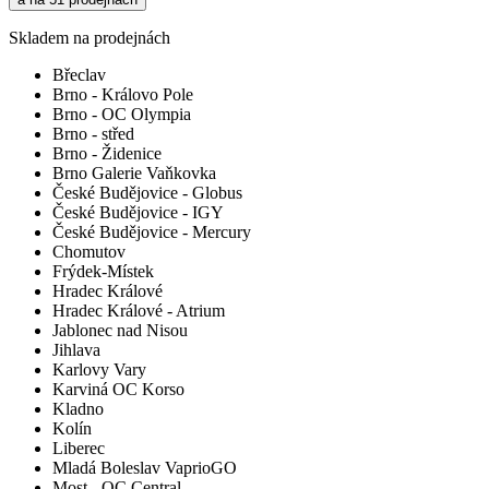
Skladem na prodejnách
Břeclav
Brno - Královo Pole
Brno - OC Olympia
Brno - střed
Brno - Židenice
Brno Galerie Vaňkovka
České Budějovice - Globus
České Budějovice - IGY
České Budějovice - Mercury
Chomutov
Frýdek-Místek
Hradec Králové
Hradec Králové - Atrium
Jablonec nad Nisou
Jihlava
Karlovy Vary
Karviná OC Korso
Kladno
Kolín
Liberec
Mladá Boleslav VaprioGO
Most - OC Central