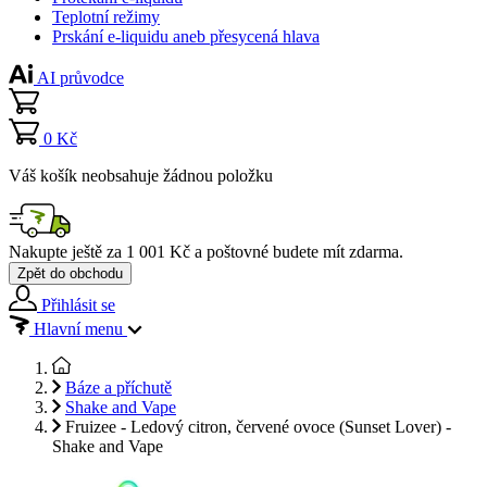
Teplotní režimy
Prskání e-liquidu aneb přesycená hlava
AI průvodce
0 Kč
Váš košík neobsahuje žádnou položku
Nakupte ještě za
1 001 Kč
a poštovné budete mít
zdarma
.
Zpět do obchodu
Přihlásit se
Hlavní menu
Báze a příchutě
Shake and Vape
Fruizee - Ledový citron, červené ovoce (Sunset Lover) -
Shake and Vape