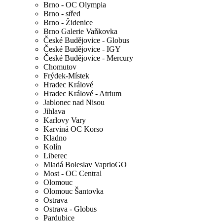
Brno - OC Olympia
Brno - střed
Brno - Židenice
Brno Galerie Vaňkovka
České Budějovice - Globus
České Budějovice - IGY
České Budějovice - Mercury
Chomutov
Frýdek-Místek
Hradec Králové
Hradec Králové - Atrium
Jablonec nad Nisou
Jihlava
Karlovy Vary
Karviná OC Korso
Kladno
Kolín
Liberec
Mladá Boleslav VaprioGO
Most - OC Central
Olomouc
Olomouc Šantovka
Ostrava
Ostrava - Globus
Pardubice