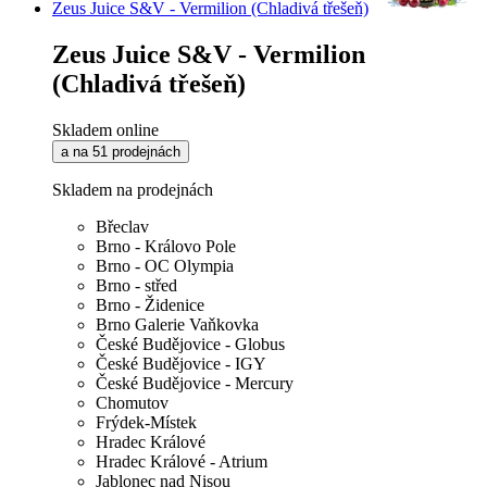
Zeus Juice S&V - Vermilion (Chladivá třešeň)
Zeus Juice S&V - Vermilion
(Chladivá třešeň)
Skladem online
a na 51 prodejnách
Skladem na prodejnách
Břeclav
Brno - Královo Pole
Brno - OC Olympia
Brno - střed
Brno - Židenice
Brno Galerie Vaňkovka
České Budějovice - Globus
České Budějovice - IGY
České Budějovice - Mercury
Chomutov
Frýdek-Místek
Hradec Králové
Hradec Králové - Atrium
Jablonec nad Nisou