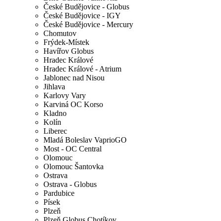
České Budějovice - Globus
České Budějovice - IGY
České Budějovice - Mercury
Chomutov
Frýdek-Místek
Havířov Globus
Hradec Králové
Hradec Králové - Atrium
Jablonec nad Nisou
Jihlava
Karlovy Vary
Karviná OC Korso
Kladno
Kolín
Liberec
Mladá Boleslav VaprioGO
Most - OC Central
Olomouc
Olomouc Šantovka
Ostrava
Ostrava - Globus
Pardubice
Písek
Plzeň
Plzeň Globus Chotíkov