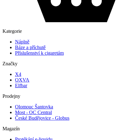
Kategorie
Náplně
Báze a příchutě
Příslušenství k cigaretám
Značky
X4
OXVA
Elfbar
Prodejny
Olomouc Šantovka
Most - OC Central
České Budějovice - Globus
Magazín
Protékání e-liquidu