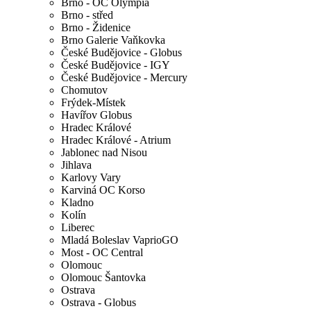
Brno - OC Olympia
Brno - střed
Brno - Židenice
Brno Galerie Vaňkovka
České Budějovice - Globus
České Budějovice - IGY
České Budějovice - Mercury
Chomutov
Frýdek-Místek
Havířov Globus
Hradec Králové
Hradec Králové - Atrium
Jablonec nad Nisou
Jihlava
Karlovy Vary
Karviná OC Korso
Kladno
Kolín
Liberec
Mladá Boleslav VaprioGO
Most - OC Central
Olomouc
Olomouc Šantovka
Ostrava
Ostrava - Globus