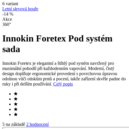
6 variant
Letní slevová bouře
-14 %
Akce
360°
Innokin Foretex Pod systém
sada
Innokin Foretex je elegantní a štíhlý pod systém navržený pro
maximální pohodlí při každodenním vapování. Moderní, čistý
design doplňuje ergonomické provedení s povrchovou úpravou
odolnou vůči otiskům prstů a pocení, takže zařízení skvěle padne do
ruky i při delším používání.
Celý popis
5 na základě
2 hodnocení