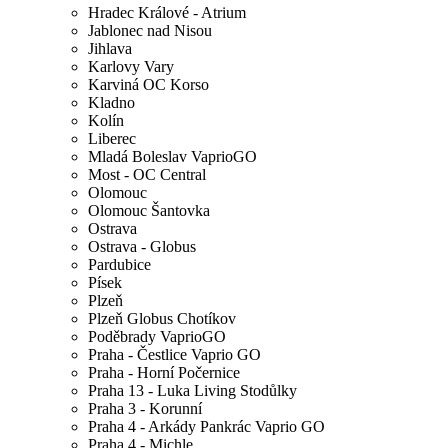
Hradec Králové - Atrium
Jablonec nad Nisou
Jihlava
Karlovy Vary
Karviná OC Korso
Kladno
Kolín
Liberec
Mladá Boleslav VaprioGO
Most - OC Central
Olomouc
Olomouc Šantovka
Ostrava
Ostrava - Globus
Pardubice
Písek
Plzeň
Plzeň Globus Chotíkov
Poděbrady VaprioGO
Praha - Čestlice Vaprio GO
Praha - Horní Počernice
Praha 13 - Luka Living Stodůlky
Praha 3 - Korunní
Praha 4 - Arkády Pankrác Vaprio GO
Praha 4 - Michle