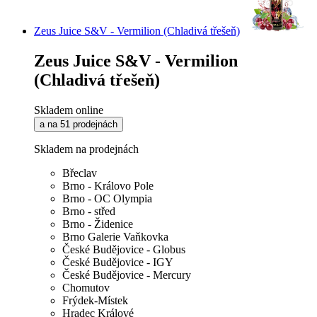
Zeus Juice S&V - Vermilion (Chladivá třešeň)
Zeus Juice S&V - Vermilion
(Chladivá třešeň)
Skladem online
a na 51 prodejnách
Skladem na prodejnách
Břeclav
Brno - Královo Pole
Brno - OC Olympia
Brno - střed
Brno - Židenice
Brno Galerie Vaňkovka
České Budějovice - Globus
České Budějovice - IGY
České Budějovice - Mercury
Chomutov
Frýdek-Místek
Hradec Králové