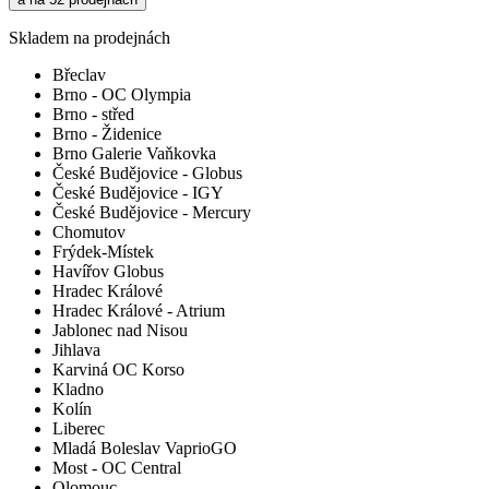
Skladem na prodejnách
Břeclav
Brno - OC Olympia
Brno - střed
Brno - Židenice
Brno Galerie Vaňkovka
České Budějovice - Globus
České Budějovice - IGY
České Budějovice - Mercury
Chomutov
Frýdek-Místek
Havířov Globus
Hradec Králové
Hradec Králové - Atrium
Jablonec nad Nisou
Jihlava
Karviná OC Korso
Kladno
Kolín
Liberec
Mladá Boleslav VaprioGO
Most - OC Central
Olomouc