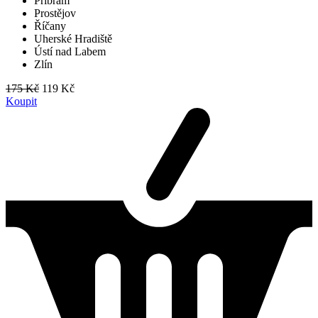
Příbram
Prostějov
Říčany
Uherské Hradiště
Ústí nad Labem
Zlín
175 Kč
119 Kč
Koupit