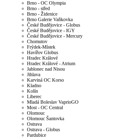
Brno - OC Olympia
Brno - střed
Brno - Židenice
Brno Galerie Vaňkovka
České Budějovice - Globus
České Budějovice - IGY
České Budějovice - Mercury
Chomutov
Frýdek-Místek
Havířov Globus
Hradec Králové
Hradec Králové - Atrium
Jablonec nad Nisou
Jihlava
Karviná OC Korso
Kladno
Kolín
Liberec
Mladá Boleslav VaprioGO
Most - OC Central
Olomouc
Olomouc Šantovka
Ostrava
Ostrava - Globus
Pardubice