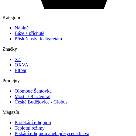
Kategorie
Náplně
Báze a příchutě
Příslušenství k cigaretám
Značky
X4
OXVA
Elfbar
Prodejny
Olomouc Šantovka
Most - OC Central
České Budějovice - Globus
Magazín
Protékání e-liquidu
Teplotní režimy
Prskání e-liquidu aneb přesycená hlava