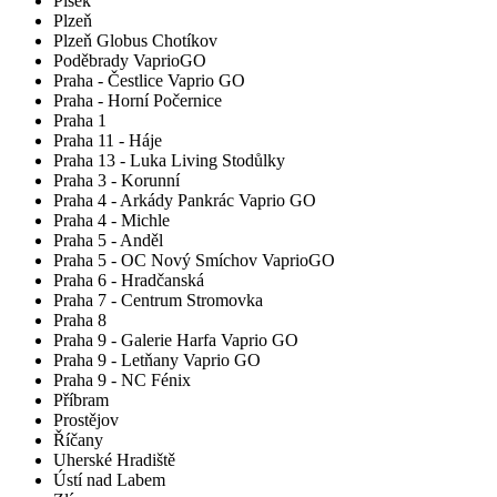
Písek
Plzeň
Plzeň Globus Chotíkov
Poděbrady VaprioGO
Praha - Čestlice Vaprio GO
Praha - Horní Počernice
Praha 1
Praha 11 - Háje
Praha 13 - Luka Living Stodůlky
Praha 3 - Korunní
Praha 4 - Arkády Pankrác Vaprio GO
Praha 4 - Michle
Praha 5 - Anděl
Praha 5 - OC Nový Smíchov VaprioGO
Praha 6 - Hradčanská
Praha 7 - Centrum Stromovka
Praha 8
Praha 9 - Galerie Harfa Vaprio GO
Praha 9 - Letňany Vaprio GO
Praha 9 - NC Fénix
Příbram
Prostějov
Říčany
Uherské Hradiště
Ústí nad Labem