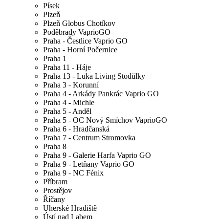
Písek
Plzeň
Plzeň Globus Chotíkov
Poděbrady VaprioGO
Praha - Čestlice Vaprio GO
Praha - Horní Počernice
Praha 1
Praha 11 - Háje
Praha 13 - Luka Living Stodůlky
Praha 3 - Korunní
Praha 4 - Arkády Pankrác Vaprio GO
Praha 4 - Michle
Praha 5 - Anděl
Praha 5 - OC Nový Smíchov VaprioGO
Praha 6 - Hradčanská
Praha 7 - Centrum Stromovka
Praha 8
Praha 9 - Galerie Harfa Vaprio GO
Praha 9 - Letňany Vaprio GO
Praha 9 - NC Fénix
Příbram
Prostějov
Říčany
Uherské Hradiště
Ústí nad Labem