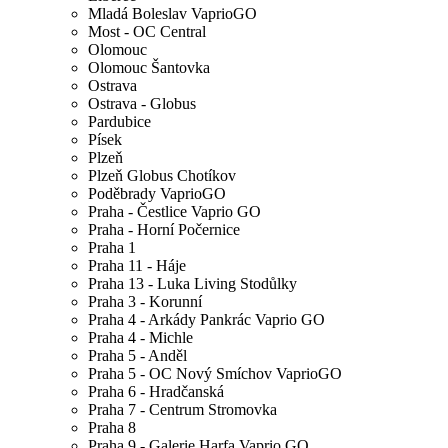
Mladá Boleslav VaprioGO
Most - OC Central
Olomouc
Olomouc Šantovka
Ostrava
Ostrava - Globus
Pardubice
Písek
Plzeň
Plzeň Globus Chotíkov
Poděbrady VaprioGO
Praha - Čestlice Vaprio GO
Praha - Horní Počernice
Praha 1
Praha 11 - Háje
Praha 13 - Luka Living Stodůlky
Praha 3 - Korunní
Praha 4 - Arkády Pankrác Vaprio GO
Praha 4 - Michle
Praha 5 - Anděl
Praha 5 - OC Nový Smíchov VaprioGO
Praha 6 - Hradčanská
Praha 7 - Centrum Stromovka
Praha 8
Praha 9 - Galerie Harfa Vaprio GO