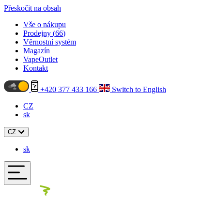
Přeskočit na obsah
Vše o nákupu
Prodejny (
66
)
Věrnostní systém
Magazín
VapeOutlet
Kontakt
+420 377 433 166
Switch to English
CZ
sk
CZ
sk