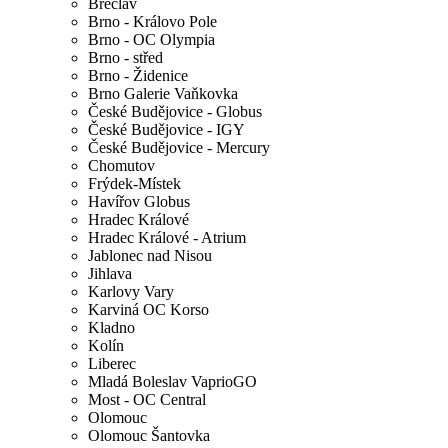
Břeclav
Brno - Královo Pole
Brno - OC Olympia
Brno - střed
Brno - Židenice
Brno Galerie Vaňkovka
České Budějovice - Globus
České Budějovice - IGY
České Budějovice - Mercury
Chomutov
Frýdek-Místek
Havířov Globus
Hradec Králové
Hradec Králové - Atrium
Jablonec nad Nisou
Jihlava
Karlovy Vary
Karviná OC Korso
Kladno
Kolín
Liberec
Mladá Boleslav VaprioGO
Most - OC Central
Olomouc
Olomouc Šantovka