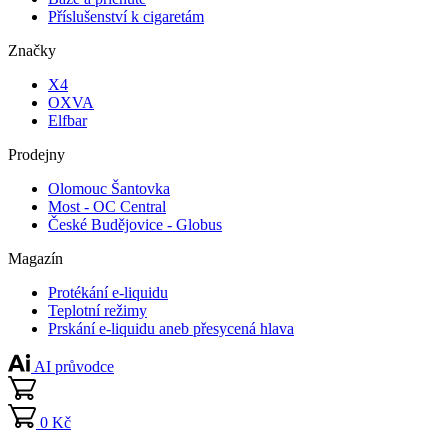
Příslušenství k cigaretám
Značky
X4
OXVA
Elfbar
Prodejny
Olomouc Šantovka
Most - OC Central
České Budějovice - Globus
Magazín
Protékání e-liquidu
Teplotní režimy
Prskání e-liquidu aneb přesycená hlava
AI průvodce
0 Kč