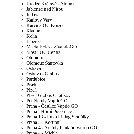
Hradec Králové - Atrium
Jablonec nad Nisou
Jihlava
Karlovy Vary
Karviná OC Korso
Kladno
Kolín
Liberec
Mladá Boleslav VaprioGO
Most - OC Central
Olomouc
Olomouc Šantovka
Ostrava
Ostrava - Globus
Pardubice
Písek
Plzeň
Plzeň Globus Chotíkov
Poděbrady VaprioGO
Praha - Čestlice Vaprio GO
Praha - Horní Počernice
Praha 13 - Luka Living Stodůlky
Praha 3 - Korunní
Praha 4 - Arkády Pankrác Vaprio GO
Praha 4 - Michle