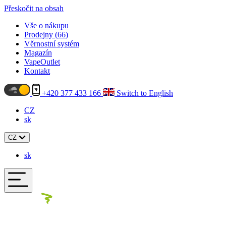
Přeskočit na obsah
Vše o nákupu
Prodejny (
66
)
Věrnostní systém
Magazín
VapeOutlet
Kontakt
+420 377 433 166
Switch to English
CZ
sk
CZ
sk