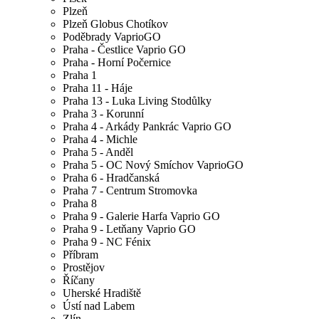
Plzeň
Plzeň Globus Chotíkov
Poděbrady VaprioGO
Praha - Čestlice Vaprio GO
Praha - Horní Počernice
Praha 1
Praha 11 - Háje
Praha 13 - Luka Living Stodůlky
Praha 3 - Korunní
Praha 4 - Arkády Pankrác Vaprio GO
Praha 4 - Michle
Praha 5 - Anděl
Praha 5 - OC Nový Smíchov VaprioGO
Praha 6 - Hradčanská
Praha 7 - Centrum Stromovka
Praha 8
Praha 9 - Galerie Harfa Vaprio GO
Praha 9 - Letňany Vaprio GO
Praha 9 - NC Fénix
Příbram
Prostějov
Říčany
Uherské Hradiště
Ústí nad Labem
Zlín