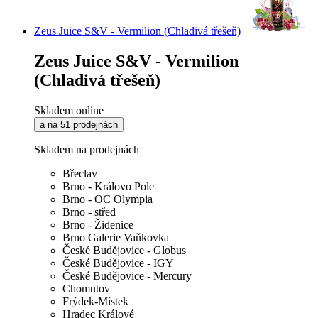
Zeus Juice S&V - Vermilion (Chladivá třešeň)
Zeus Juice S&V - Vermilion
(Chladivá třešeň)
Skladem online
a na 51 prodejnách
Skladem na prodejnách
Břeclav
Brno - Královo Pole
Brno - OC Olympia
Brno - střed
Brno - Židenice
Brno Galerie Vaňkovka
České Budějovice - Globus
České Budějovice - IGY
České Budějovice - Mercury
Chomutov
Frýdek-Místek
Hradec Králové