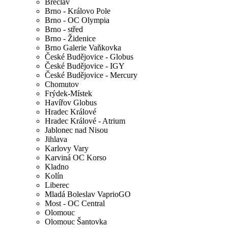
Břeclav
Brno - Královo Pole
Brno - OC Olympia
Brno - střed
Brno - Židenice
Brno Galerie Vaňkovka
České Budějovice - Globus
České Budějovice - IGY
České Budějovice - Mercury
Chomutov
Frýdek-Místek
Havířov Globus
Hradec Králové
Hradec Králové - Atrium
Jablonec nad Nisou
Jihlava
Karlovy Vary
Karviná OC Korso
Kladno
Kolín
Liberec
Mladá Boleslav VaprioGO
Most - OC Central
Olomouc
Olomouc Šantovka