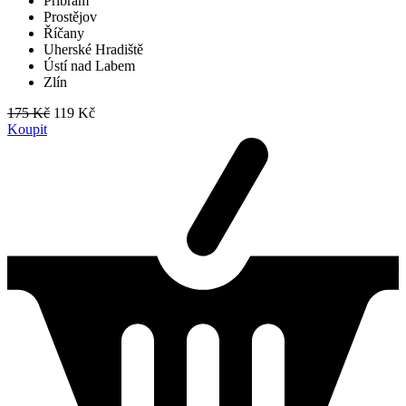
Příbram
Prostějov
Říčany
Uherské Hradiště
Ústí nad Labem
Zlín
175 Kč
119 Kč
Koupit