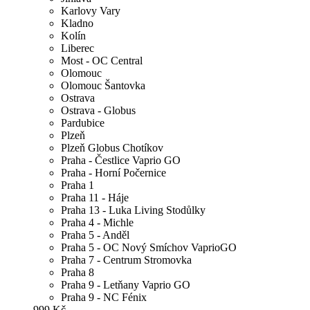
Karlovy Vary
Kladno
Kolín
Liberec
Most - OC Central
Olomouc
Olomouc Šantovka
Ostrava
Ostrava - Globus
Pardubice
Plzeň
Plzeň Globus Chotíkov
Praha - Čestlice Vaprio GO
Praha - Horní Počernice
Praha 1
Praha 11 - Háje
Praha 13 - Luka Living Stodůlky
Praha 4 - Michle
Praha 5 - Anděl
Praha 5 - OC Nový Smíchov VaprioGO
Praha 7 - Centrum Stromovka
Praha 8
Praha 9 - Letňany Vaprio GO
Praha 9 - NC Fénix
999 Kč