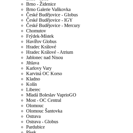
Brno - Židenice
Brno Galerie Vaňkovka
České Budějovice - Globus
České Budějovice - IGY
České Budějovice - Mercury
Chomutov
Frýdek-Místek
Havířov Globus
Hradec Králové
Hradec Králové - Atrium
Jablonec nad Nisou
Jihlava
Karlovy Vary
Karviná OC Korso
Kladno
Kolín
Liberec
Mladá Boleslav VaprioGO
Most - OC Central
Olomouc
Olomouc Šantovka
Ostrava
Ostrava - Globus
Pardubice
Písek