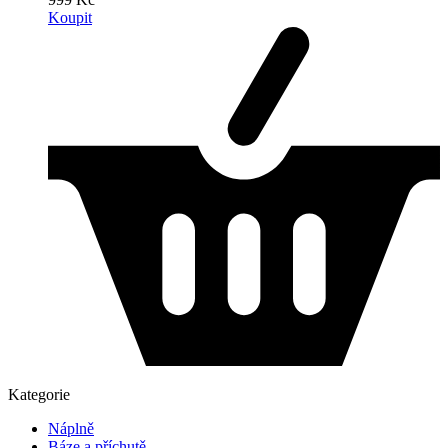
Koupit
Kategorie
Náplně
Báze a příchutě