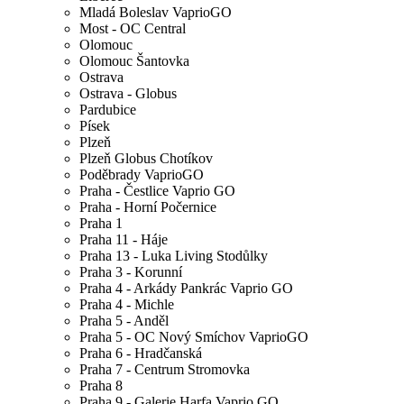
Mladá Boleslav VaprioGO
Most - OC Central
Olomouc
Olomouc Šantovka
Ostrava
Ostrava - Globus
Pardubice
Písek
Plzeň
Plzeň Globus Chotíkov
Poděbrady VaprioGO
Praha - Čestlice Vaprio GO
Praha - Horní Počernice
Praha 1
Praha 11 - Háje
Praha 13 - Luka Living Stodůlky
Praha 3 - Korunní
Praha 4 - Arkády Pankrác Vaprio GO
Praha 4 - Michle
Praha 5 - Anděl
Praha 5 - OC Nový Smíchov VaprioGO
Praha 6 - Hradčanská
Praha 7 - Centrum Stromovka
Praha 8
Praha 9 - Galerie Harfa Vaprio GO