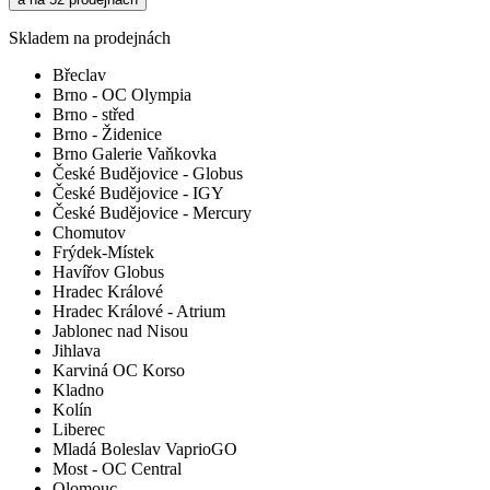
Skladem na prodejnách
Břeclav
Brno - OC Olympia
Brno - střed
Brno - Židenice
Brno Galerie Vaňkovka
České Budějovice - Globus
České Budějovice - IGY
České Budějovice - Mercury
Chomutov
Frýdek-Místek
Havířov Globus
Hradec Králové
Hradec Králové - Atrium
Jablonec nad Nisou
Jihlava
Karviná OC Korso
Kladno
Kolín
Liberec
Mladá Boleslav VaprioGO
Most - OC Central
Olomouc