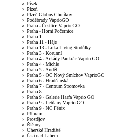
Písek
Plzeň
Plzeň Globus Chotíkov
Poděbrady VaprioGO
Praha - Čestlice Vaprio GO
Praha - Horní Počernice
Praha 1
Praha 11 - Háje
Praha 13 - Luka Living Stodůlky
Praha 3 - Korunní
Praha 4 - Arkády Pankrác Vaprio GO
Praha 4 - Michle
Praha 5 - Anděl
Praha 5 - OC Nový Smíchov VaprioGO
Praha 6 - Hradčanská
Praha 7 - Centrum Stromovka
Praha 8
Praha 9 - Galerie Harfa Vaprio GO
Praha 9 - Letňany Vaprio GO
Praha 9 - NC Fénix
Příbram
Prostějov
Říčany
Uherské Hradiště
Ústí nad Labem