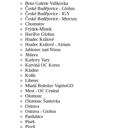
Brno Galerie Vaňkovka
České Budějovice - Globus
České Budějovice - IGY
České Budějovice - Mercury
Chomutov
Frýdek-Místek
Havířov Globus
Hradec Králové
Hradec Králové - Atrium
Jablonec nad Nisou
Jihlava
Karlovy Vary
Karviná OC Korso
Kladno
Kolín
Liberec
Mladá Boleslav VaprioGO
Most - OC Central
Olomouc
Olomouc Šantovka
Ostrava
Ostrava - Globus
Pardubice
Písek
Plzeň