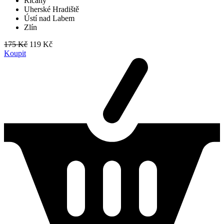
Říčany
Uherské Hradiště
Ústí nad Labem
Zlín
175 Kč
119 Kč
Koupit