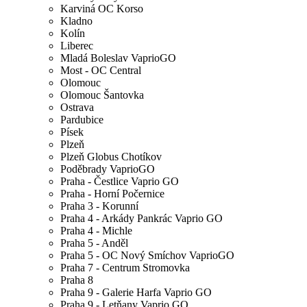
Karviná OC Korso
Kladno
Kolín
Liberec
Mladá Boleslav VaprioGO
Most - OC Central
Olomouc
Olomouc Šantovka
Ostrava
Pardubice
Písek
Plzeň
Plzeň Globus Chotíkov
Poděbrady VaprioGO
Praha - Čestlice Vaprio GO
Praha - Horní Počernice
Praha 3 - Korunní
Praha 4 - Arkády Pankrác Vaprio GO
Praha 4 - Michle
Praha 5 - Anděl
Praha 5 - OC Nový Smíchov VaprioGO
Praha 7 - Centrum Stromovka
Praha 8
Praha 9 - Galerie Harfa Vaprio GO
Praha 9 - Letňany Vaprio GO