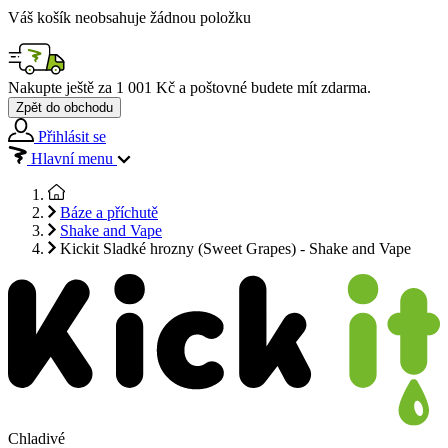
Váš košík neobsahuje žádnou položku
Nakupte ještě za
1 001 Kč
a poštovné budete mít
zdarma
.
Zpět do obchodu
Přihlásit se
Hlavní menu
Báze a příchutě
Shake and Vape
Kickit Sladké hrozny (Sweet Grapes) - Shake and Vape
Chladivé