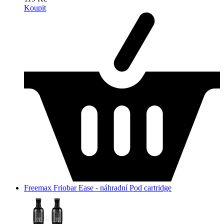
Koupit
Freemax Friobar Ease - náhradní Pod cartridge