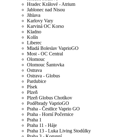
Hradec Králové - Atrium
Jablonec nad Nisou
Jihlava
Karlovy Vary
Karviná OC Korso
Kladno
Kolín
Liberec
Mladá Boleslav VaprioGO
Most - OC Central
Olomouc
Olomouc Šantovka
Ostrava
Ostrava - Globus
Pardubice
Písek
Plzeň
Plzeň Globus Chotíkov
Poděbrady VaprioGO
Praha - Čestlice Vaprio GO
Praha - Horní Počernice
Praha 1
Praha 11 - Háje
Praha 13 - Luka Living Stodůlky
Praha 3 - Korunní