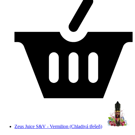
Zeus Juice S&V - Vermilion (Chladivá třešeň)