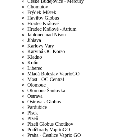
České Budějovice - Mercury
Chomutov
Frýdek-Místek
Havířov Globus
Hradec Králové
Hradec Králové - Atrium
Jablonec nad Nisou
Jihlava
Karlovy Vary
Karviná OC Korso
Kladno
Kolín
Liberec
Mladá Boleslav VaprioGO
Most - OC Central
Olomouc
Olomouc Šantovka
Ostrava
Ostrava - Globus
Pardubice
Písek
Plzeň
Plzeň Globus Chotíkov
Poděbrady VaprioGO
Praha - Čestlice Vaprio GO