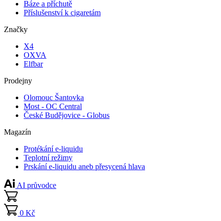
Báze a příchutě
Příslušenství k cigaretám
Značky
X4
OXVA
Elfbar
Prodejny
Olomouc Šantovka
Most - OC Central
České Budějovice - Globus
Magazín
Protékání e-liquidu
Teplotní režimy
Prskání e-liquidu aneb přesycená hlava
AI průvodce
0 Kč