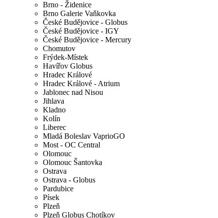
Brno - Židenice
Brno Galerie Vaňkovka
České Budějovice - Globus
České Budějovice - IGY
České Budějovice - Mercury
Chomutov
Frýdek-Místek
Havířov Globus
Hradec Králové
Hradec Králové - Atrium
Jablonec nad Nisou
Jihlava
Kladno
Kolín
Liberec
Mladá Boleslav VaprioGO
Most - OC Central
Olomouc
Olomouc Šantovka
Ostrava
Ostrava - Globus
Pardubice
Písek
Plzeň
Plzeň Globus Chotíkov