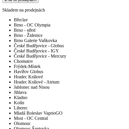
Skladem na prodejnách
Břeclav
Brno - OC Olympia
Brno - střed
Brno - Židenice
Brno Galerie Vaňkovka
České Budějovice - Globus
České Budějovice - IGY
České Budějovice - Mercury
Chomutov
Frýdek-Místek
Havířov Globus
Hradec Králové
Hradec Králové - Atrium
Jablonec nad Nisou
Jihlava
Kladno
Kolín
Liberec
Mladá Boleslav VaprioGO
Most - OC Central
Olomouc
Olomouc Šantovka