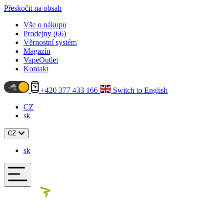
Přeskočit na obsah
Vše o nákupu
Prodejny (
66
)
Věrnostní systém
Magazín
VapeOutlet
Kontakt
+420 377 433 166
Switch to English
CZ
sk
CZ
sk