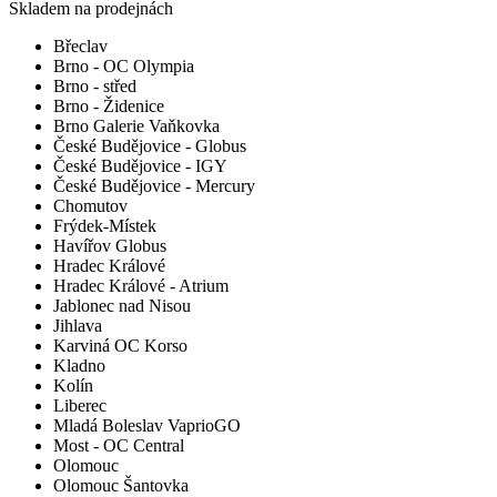
Skladem na prodejnách
Břeclav
Brno - OC Olympia
Brno - střed
Brno - Židenice
Brno Galerie Vaňkovka
České Budějovice - Globus
České Budějovice - IGY
České Budějovice - Mercury
Chomutov
Frýdek-Místek
Havířov Globus
Hradec Králové
Hradec Králové - Atrium
Jablonec nad Nisou
Jihlava
Karviná OC Korso
Kladno
Kolín
Liberec
Mladá Boleslav VaprioGO
Most - OC Central
Olomouc
Olomouc Šantovka