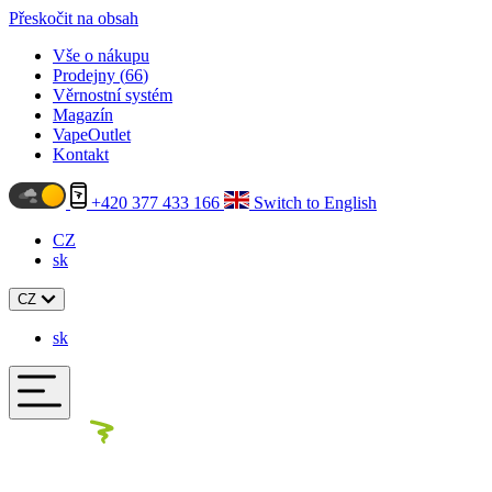
Přeskočit na obsah
Vše o nákupu
Prodejny (
66
)
Věrnostní systém
Magazín
VapeOutlet
Kontakt
+420 377 433 166
Switch to English
CZ
sk
CZ
sk