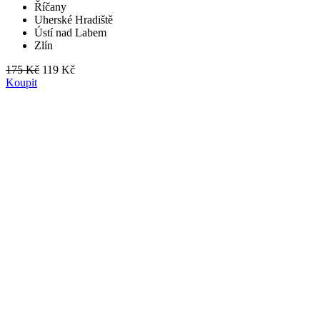
Říčany
Uherské Hradiště
Ústí nad Labem
Zlín
175 Kč
119 Kč
Koupit