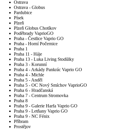
Ostrava
Ostrava - Globus
Pardubice
Písek
Plzeň
Plzeň Globus Chotíkov
Poděbrady VaprioGO
Praha - Čestlice Vaprio GO
Praha - Horní Počernice
Praha 1
Praha 11 - Háje
Praha 13 - Luka Living Stodůlky
Praha 3 - Korunní
Praha 4 - Arkády Pankrác Vaprio GO
Praha 4 - Michle
Praha 5 - Anděl
Praha 5 - OC Nový Smíchov VaprioGO
Praha 6 - Hradčanská
Praha 7 - Centrum Stromovka
Praha 8
Praha 9 - Galerie Harfa Vaprio GO
Praha 9 - Letňany Vaprio GO
Praha 9 - NC Fénix
Příbram
Prostějov