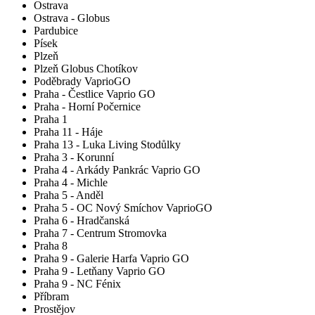
Ostrava
Ostrava - Globus
Pardubice
Písek
Plzeň
Plzeň Globus Chotíkov
Poděbrady VaprioGO
Praha - Čestlice Vaprio GO
Praha - Horní Počernice
Praha 1
Praha 11 - Háje
Praha 13 - Luka Living Stodůlky
Praha 3 - Korunní
Praha 4 - Arkády Pankrác Vaprio GO
Praha 4 - Michle
Praha 5 - Anděl
Praha 5 - OC Nový Smíchov VaprioGO
Praha 6 - Hradčanská
Praha 7 - Centrum Stromovka
Praha 8
Praha 9 - Galerie Harfa Vaprio GO
Praha 9 - Letňany Vaprio GO
Praha 9 - NC Fénix
Příbram
Prostějov