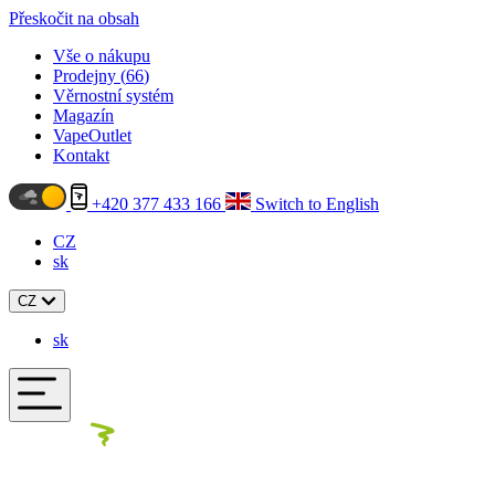
Přeskočit na obsah
Vše o nákupu
Prodejny (
66
)
Věrnostní systém
Magazín
VapeOutlet
Kontakt
+420 377 433 166
Switch to English
CZ
sk
CZ
sk