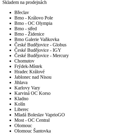
Skladem na prodejnách
Břeclav
Brno - Královo Pole
Brno - OC Olympia
Brno - střed
Brno - Židenice
Brno Galerie Vaňkovka
České Budějovice - Globus
České Budějovice - IGY
České Budějovice - Mercury
Chomutov
Frýdek-Místek
Hradec Králové
Jablonec nad Nisou
Jihlava
Karlovy Vary
Karviná OC Korso
Kladno
Kolín
Liberec
Mladá Boleslav VaprioGO
Most - OC Central
Olomouc
Olomouc Šantovka