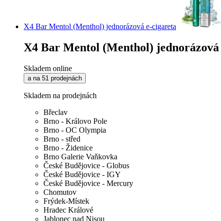
X4 Bar Mentol (Menthol) jednorázová e-cigareta
X4 Bar Mentol (Menthol) jednorázová 
Skladem online
a na 51 prodejnách
Skladem na prodejnách
Břeclav
Brno - Královo Pole
Brno - OC Olympia
Brno - střed
Brno - Židenice
Brno Galerie Vaňkovka
České Budějovice - Globus
České Budějovice - IGY
České Budějovice - Mercury
Chomutov
Frýdek-Místek
Hradec Králové
Jablonec nad Nisou