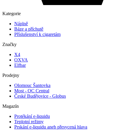
Kategorie
Náplně
Báze a příchutě
Příslušenství k cigaretám
Značky
X4
OXVA
Elfbar
Prodejny
Olomouc Šantovka
Most - OC Central
České Budějovice - Globus
Magazín
Protékání e-liquidu
Teplotní režimy
Prskání e-liquidu aneb přesycená hlava