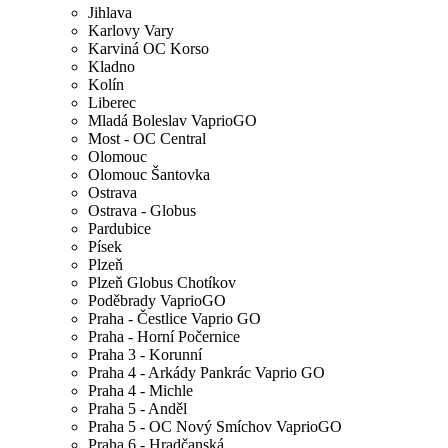
Jihlava
Karlovy Vary
Karviná OC Korso
Kladno
Kolín
Liberec
Mladá Boleslav VaprioGO
Most - OC Central
Olomouc
Olomouc Šantovka
Ostrava
Ostrava - Globus
Pardubice
Písek
Plzeň
Plzeň Globus Chotíkov
Poděbrady VaprioGO
Praha - Čestlice Vaprio GO
Praha - Horní Počernice
Praha 3 - Korunní
Praha 4 - Arkády Pankrác Vaprio GO
Praha 4 - Michle
Praha 5 - Anděl
Praha 5 - OC Nový Smíchov VaprioGO
Praha 6 - Hradčanská