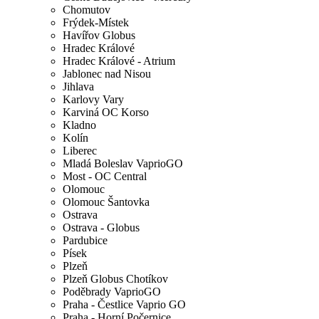
Chomutov
Frýdek-Místek
Havířov Globus
Hradec Králové
Hradec Králové - Atrium
Jablonec nad Nisou
Jihlava
Karlovy Vary
Karviná OC Korso
Kladno
Kolín
Liberec
Mladá Boleslav VaprioGO
Most - OC Central
Olomouc
Olomouc Šantovka
Ostrava
Ostrava - Globus
Pardubice
Písek
Plzeň
Plzeň Globus Chotíkov
Poděbrady VaprioGO
Praha - Čestlice Vaprio GO
Praha - Horní Počernice