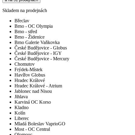
Skladem na prodejnách
Břeclav
Brno - OC Olympia
Brno - střed
Brno - Židenice
Brno Galerie Vaňkovka
České Budějovice - Globus
České Budějovice - IGY
České Budějovice - Mercury
Chomutov
Frýdek-Místek
Havířov Globus
Hradec Králové
Hradec Králové - Atrium
Jablonec nad Nisou
Jihlava
Karviná OC Korso
Kladno
Kolín
Liberec
Mladá Boleslav VaprioGO
Most - OC Central
Olomouc