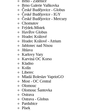
Brno - Židenice
Brno Galerie Vaňkovka
České Budějovice - Globus
České Budějovice - IGY
České Budějovice - Mercury
Chomutov
Frýdek-Místek
Havířov Globus
Hradec Králové
Hradec Králové - Atrium
Jablonec nad Nisou
Jihlava
Karlovy Vary
Karviná OC Korso
Kladno
Kolín
Liberec
Mladá Boleslav VaprioGO
Most - OC Central
Olomouc
Olomouc Šantovka
Ostrava
Ostrava - Globus
Pardubice
Písek