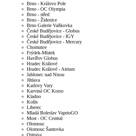
Brno - Královo Pole
Brno - OC Olympia
Brno - střed
Brno - Židenice
Brno Galerie Vaňkovka
České Budějovice - Globus
České Budějovice - IGY
České Budějovice - Mercury
Chomutov
Frýdek-Místek
Havířov Globus
Hradec Králové
Hradec Králové - Atrium
Jablonec nad Nisou
Jihlava
Karlovy Vary
Karviná OC Korso
Kladno
Kolín
Liberec
Mladá Boleslav VaprioGO
Most - OC Central
Olomouc
Olomouc Šantovka
Ostrava