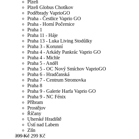
Plzeň
Plzeň Globus Chotíkov
Poděbrady VaprioGO
Praha - Čestlice Vaprio GO
Praha - Horní Počernice
Praha 1
Praha 11 - Háje
Praha 13 - Luka Living Stodůlky
Praha 3 - Korunní
Praha 4 - Arkády Pankrác Vaprio GO
Praha 4 - Michle
Praha 5 - Anděl
Praha 5 - OC Nový Smíchov VaprioGO
Praha 6 - Hradčanská
Praha 7 - Centrum Stromovka
Praha 8
Praha 9 - Galerie Harfa Vaprio GO
Praha 9 - NC Fénix
Příbram
Prostějov
Říčany
Uherské Hradiště
Ústí nad Labem
Zlín
399 Kč
299 Kč