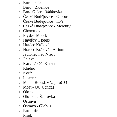
Brno - střed
Brno - Židenice
Brno Galerie Vaňkovka
České Budějovice - Globus
České Budějovice - IGY
České Budějovice - Mercury
Chomutov
Frýdek-Místek
Havířov Globus
Hradec Králové
Hradec Králové - Atrium
Jablonec nad Nisou
Jihlava
Karviná OC Korso
Kladno
Kolín
Liberec
Mladá Boleslav VaprioGO
Most - OC Central
Olomouc
Olomouc Šantovka
Ostrava
Ostrava - Globus
Pardubice
Písek