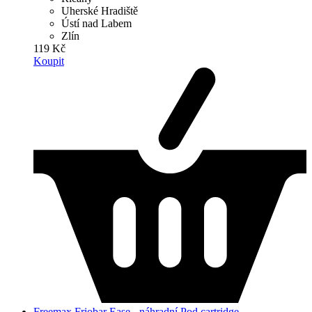
Uherské Hradiště
Ústí nad Labem
Zlín
119 Kč
Koupit
Freemax Friobar Ease - náhradní Pod cartridge