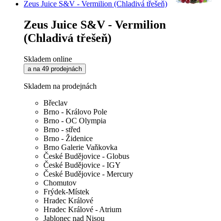
Zeus Juice S&V - Vermilion (Chladivá třešeň)
Zeus Juice S&V - Vermilion
(Chladivá třešeň)
Skladem online
a na 49 prodejnách
Skladem na prodejnách
Břeclav
Brno - Královo Pole
Brno - OC Olympia
Brno - střed
Brno - Židenice
Brno Galerie Vaňkovka
České Budějovice - Globus
České Budějovice - IGY
České Budějovice - Mercury
Chomutov
Frýdek-Místek
Hradec Králové
Hradec Králové - Atrium
Jablonec nad Nisou