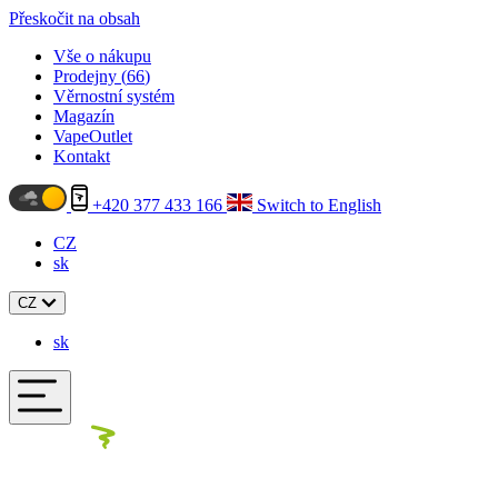
Přeskočit na obsah
Vše o nákupu
Prodejny (
66
)
Věrnostní systém
Magazín
VapeOutlet
Kontakt
+420 377 433 166
Switch to English
CZ
sk
CZ
sk