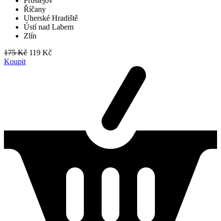
Prostějov
Říčany
Uherské Hradiště
Ústí nad Labem
Zlín
175 Kč
119 Kč
Koupit