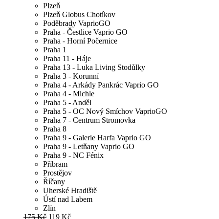
Plzeň
Plzeň Globus Chotíkov
Poděbrady VaprioGO
Praha - Čestlice Vaprio GO
Praha - Horní Počernice
Praha 1
Praha 11 - Háje
Praha 13 - Luka Living Stodůlky
Praha 3 - Korunní
Praha 4 - Arkády Pankrác Vaprio GO
Praha 4 - Michle
Praha 5 - Anděl
Praha 5 - OC Nový Smíchov VaprioGO
Praha 7 - Centrum Stromovka
Praha 8
Praha 9 - Galerie Harfa Vaprio GO
Praha 9 - Letňany Vaprio GO
Praha 9 - NC Fénix
Příbram
Prostějov
Říčany
Uherské Hradiště
Ústí nad Labem
Zlín
175 Kč
119 Kč