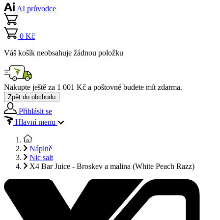
AI průvodce
0 Kč
Váš košík neobsahuje žádnou položku
Nakupte ještě za
1 001 Kč
a poštovné budete mít
zdarma
.
Zpět do obchodu
Přihlásit se
Hlavní menu
Náplně
Nic salt
X4 Bar Juice - Broskev a malina (White Peach Razz)