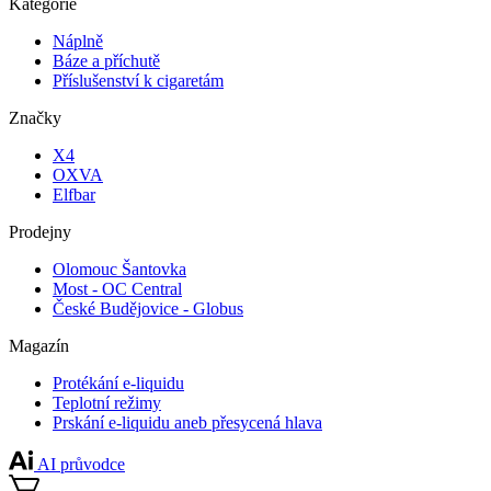
Kategorie
Náplně
Báze a příchutě
Příslušenství k cigaretám
Značky
X4
OXVA
Elfbar
Prodejny
Olomouc Šantovka
Most - OC Central
České Budějovice - Globus
Magazín
Protékání e-liquidu
Teplotní režimy
Prskání e-liquidu aneb přesycená hlava
AI průvodce