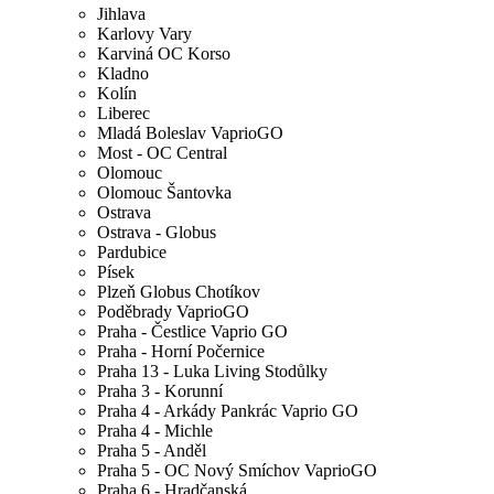
Jihlava
Karlovy Vary
Karviná OC Korso
Kladno
Kolín
Liberec
Mladá Boleslav VaprioGO
Most - OC Central
Olomouc
Olomouc Šantovka
Ostrava
Ostrava - Globus
Pardubice
Písek
Plzeň Globus Chotíkov
Poděbrady VaprioGO
Praha - Čestlice Vaprio GO
Praha - Horní Počernice
Praha 13 - Luka Living Stodůlky
Praha 3 - Korunní
Praha 4 - Arkády Pankrác Vaprio GO
Praha 4 - Michle
Praha 5 - Anděl
Praha 5 - OC Nový Smíchov VaprioGO
Praha 6 - Hradčanská