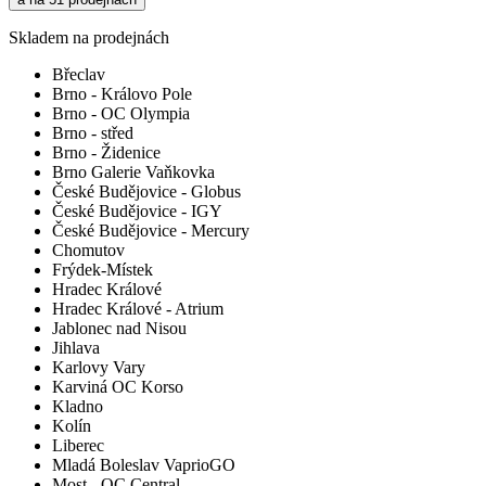
Skladem na prodejnách
Břeclav
Brno - Královo Pole
Brno - OC Olympia
Brno - střed
Brno - Židenice
Brno Galerie Vaňkovka
České Budějovice - Globus
České Budějovice - IGY
České Budějovice - Mercury
Chomutov
Frýdek-Místek
Hradec Králové
Hradec Králové - Atrium
Jablonec nad Nisou
Jihlava
Karlovy Vary
Karviná OC Korso
Kladno
Kolín
Liberec
Mladá Boleslav VaprioGO
Most - OC Central