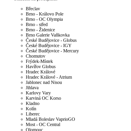
Břeclav
Brno - Královo Pole
Brno - OC Olympia
Brno - střed
Brno - Židenice
Brno Galerie Vaňkovka
České Budějovice - Globus
České Budějovice - IGY
České Budějovice - Mercury
Chomutov
Frýdek-Místek
Havířov Globus
Hradec Králové
Hradec Králové - Atrium
Jablonec nad Nisou
Jihlava
Karlovy Vary
Karviná OC Korso
Kladno
Kolín
Liberec
Mladá Boleslav VaprioGO
Most - OC Central
Olomouc