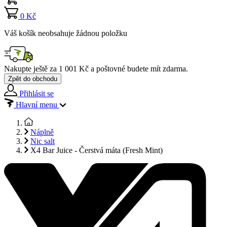
0 Kč
Váš košík neobsahuje žádnou položku
Nakupte ještě za
1 001 Kč
a poštovné budete mít
zdarma
.
Zpět do obchodu
Přihlásit se
Hlavní menu
Náplně
Nic salt
X4 Bar Juice - Čerstvá máta (Fresh Mint)