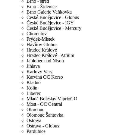
Brno - střed
Brno - Židenice
Brno Galerie Vaňkovka
České Budějovice - Globus
České Budějovice - IGY
České Budějovice - Mercury
Chomutov
Frýdek-Místek
Havířov Globus
Hradec Králové
Hradec Králové - Atrium
Jablonec nad Nisou
Jihlava
Karlovy Vary
Karviná OC Korso
Kladno
Kolín
Liberec
Mladá Boleslav VaprioGO
Most - OC Central
Olomouc
Olomouc Šantovka
Ostrava
Ostrava - Globus
Pardubice