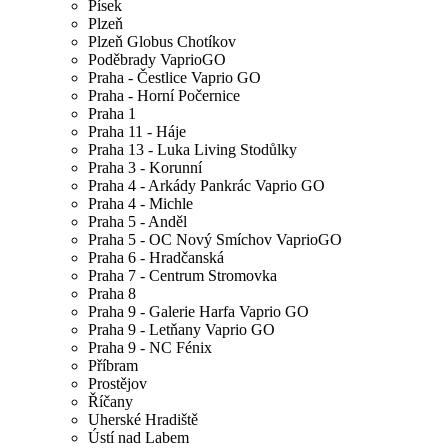
Písek
Plzeň
Plzeň Globus Chotíkov
Poděbrady VaprioGO
Praha - Čestlice Vaprio GO
Praha - Horní Počernice
Praha 1
Praha 11 - Háje
Praha 13 - Luka Living Stodůlky
Praha 3 - Korunní
Praha 4 - Arkády Pankrác Vaprio GO
Praha 4 - Michle
Praha 5 - Anděl
Praha 5 - OC Nový Smíchov VaprioGO
Praha 6 - Hradčanská
Praha 7 - Centrum Stromovka
Praha 8
Praha 9 - Galerie Harfa Vaprio GO
Praha 9 - Letňany Vaprio GO
Praha 9 - NC Fénix
Příbram
Prostějov
Říčany
Uherské Hradiště
Ústí nad Labem