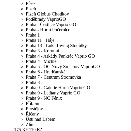
Písek
Plzeň
Plzeň Globus Chotíkov
Poděbrady VaprioGO
Praha - Čestlice Vaprio GO
Praha - Horní Počernice
Praha 1
Praha 11 - Háje
Praha 13 - Luka Living Stodůlky
Praha 3 - Korunní
Praha 4 - Arkády Pankrác Vaprio GO
Praha 4 - Michle
Praha 5 - OC Nový Smíchov VaprioGO
Praha 6 - Hradčanská
Praha 7 - Centrum Stromovka
Praha 8
Praha 9 - Galerie Harfa Vaprio GO
Praha 9 - Letňany Vaprio GO
Praha 9 - NC Fénix
Příbram
Prostějov
Říčany
Ústí nad Labem
Zlín
175 Kč
119 Kč