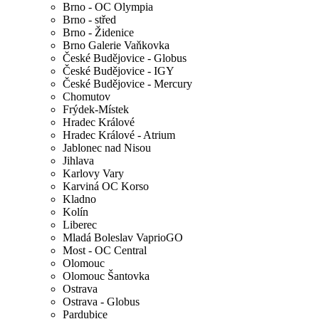
Brno - OC Olympia
Brno - střed
Brno - Židenice
Brno Galerie Vaňkovka
České Budějovice - Globus
České Budějovice - IGY
České Budějovice - Mercury
Chomutov
Frýdek-Místek
Hradec Králové
Hradec Králové - Atrium
Jablonec nad Nisou
Jihlava
Karlovy Vary
Karviná OC Korso
Kladno
Kolín
Liberec
Mladá Boleslav VaprioGO
Most - OC Central
Olomouc
Olomouc Šantovka
Ostrava
Ostrava - Globus
Pardubice