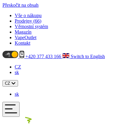
Přeskočit na obsah
Vše o nákupu
Prodejny (
66
)
Věrnostní systém
Magazín
VapeOutlet
Kontakt
+420 377 433 166
Switch to English
CZ
sk
CZ
sk