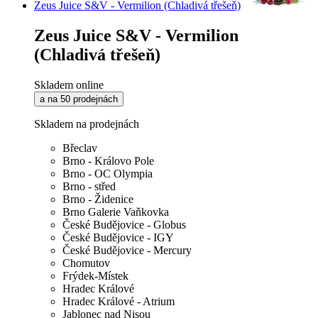
Zeus Juice S&V - Vermilion (Chladivá třešeň)
Zeus Juice S&V - Vermilion
(Chladivá třešeň)
Skladem online
a na 50 prodejnách
Skladem na prodejnách
Břeclav
Brno - Královo Pole
Brno - OC Olympia
Brno - střed
Brno - Židenice
Brno Galerie Vaňkovka
České Budějovice - Globus
České Budějovice - IGY
České Budějovice - Mercury
Chomutov
Frýdek-Místek
Hradec Králové
Hradec Králové - Atrium
Jablonec nad Nisou