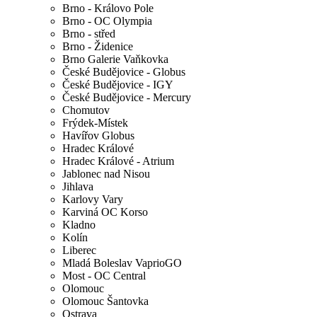
Brno - Královo Pole
Brno - OC Olympia
Brno - střed
Brno - Židenice
Brno Galerie Vaňkovka
České Budějovice - Globus
České Budějovice - IGY
České Budějovice - Mercury
Chomutov
Frýdek-Místek
Havířov Globus
Hradec Králové
Hradec Králové - Atrium
Jablonec nad Nisou
Jihlava
Karlovy Vary
Karviná OC Korso
Kladno
Kolín
Liberec
Mladá Boleslav VaprioGO
Most - OC Central
Olomouc
Olomouc Šantovka
Ostrava