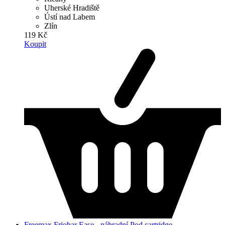
Uherské Hradiště
Ústí nad Labem
Zlín
119 Kč
Koupit
Freemax Friobar Ease - náhradní Pod cartridge