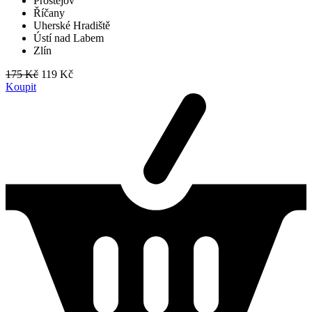
Prostějov
Říčany
Uherské Hradiště
Ústí nad Labem
Zlín
175 Kč
119 Kč
Koupit