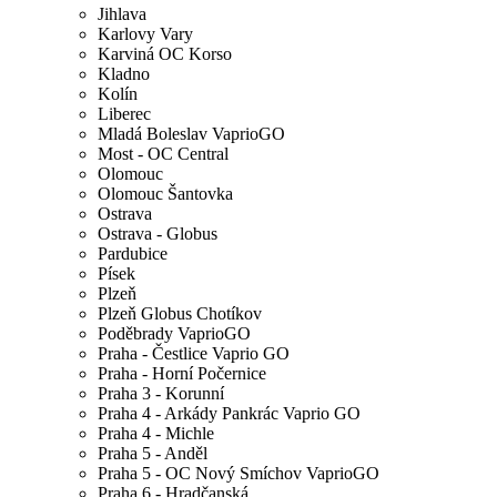
Jihlava
Karlovy Vary
Karviná OC Korso
Kladno
Kolín
Liberec
Mladá Boleslav VaprioGO
Most - OC Central
Olomouc
Olomouc Šantovka
Ostrava
Ostrava - Globus
Pardubice
Písek
Plzeň
Plzeň Globus Chotíkov
Poděbrady VaprioGO
Praha - Čestlice Vaprio GO
Praha - Horní Počernice
Praha 3 - Korunní
Praha 4 - Arkády Pankrác Vaprio GO
Praha 4 - Michle
Praha 5 - Anděl
Praha 5 - OC Nový Smíchov VaprioGO
Praha 6 - Hradčanská