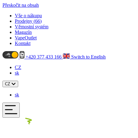
Přeskočit na obsah
Vše o nákupu
Prodejny (
66
)
Věrnostní systém
Magazín
VapeOutlet
Kontakt
+420 377 433 166
Switch to English
CZ
sk
CZ
sk