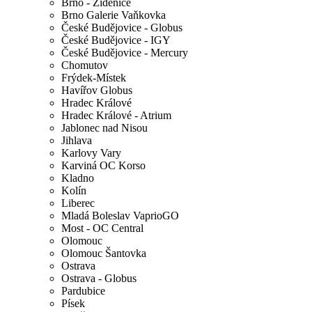
Brno - Židenice
Brno Galerie Vaňkovka
České Budějovice - Globus
České Budějovice - IGY
České Budějovice - Mercury
Chomutov
Frýdek-Místek
Havířov Globus
Hradec Králové
Hradec Králové - Atrium
Jablonec nad Nisou
Jihlava
Karlovy Vary
Karviná OC Korso
Kladno
Kolín
Liberec
Mladá Boleslav VaprioGO
Most - OC Central
Olomouc
Olomouc Šantovka
Ostrava
Ostrava - Globus
Pardubice
Písek