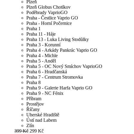
Plzeň
Plzeň Globus Chotíkov
Poděbrady VaprioGO
Praha - Čestlice Vaprio GO
Praha - Horní Počernice
Praha 1
Praha 11 - Háje
Praha 13 - Luka Living Stodůlky
Praha 3 - Korunní
Praha 4 - Arkády Pankrác Vaprio GO
Praha 4 - Michle
Praha 5 - Anděl
Praha 5 - OC Nový Smíchov VaprioGO
Praha 6 - Hradčanská
Praha 7 - Centrum Stromovka
Praha 8
Praha 9 - Galerie Harfa Vaprio GO
Praha 9 - NC Fénix
Příbram
Prostějov
Říčany
Uherské Hradiště
Ústí nad Labem
Zlín
399 Kč
299 Kč