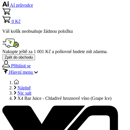
AI průvodce
0 Kč
Váš košík neobsahuje žádnou položku
Nakupte ještě za
1 001 Kč
a poštovné budete mít
zdarma
.
Zpět do obchodu
Přihlásit se
Hlavní menu
Náplně
Nic salt
X4 Bar Juice - Chladivé hroznové víno (Grape Ice)