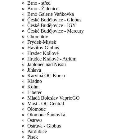
Brno - střed
Brno - Židenice
Brno Galerie Vaňkovka
České Budějovice - Globus
České Budějovice - IGY
České Budějovice - Mercury
Chomutov
Frýdek-Místek
Havířov Globus
Hradec Králové
Hradec Králové - Atrium
Jablonec nad Nisou
Jihlava
Karviná OC Korso
Kladno
Kolín
Liberec
Mladá Boleslav VaprioGO
Most - OC Central
Olomouc
Olomouc Šantovka
Ostrava
Ostrava - Globus
Pardubice
Písek