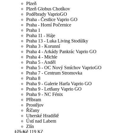
Plzeň
Plzeň Globus Chotíkov
Poděbrady VaprioGO
Praha - Čestlice Vaprio GO
Praha - Horní Počernice
Praha 1
Praha 11 - Háje
Praha 13 - Luka Living Stodůlky
Praha 3 - Korunní
Praha 4 - Arkády Pankrác Vaprio GO
Praha 4 - Michle
Praha 5 - Anděl
Praha 5 - OC Nový Smíchov VaprioGO
Praha 7 - Centrum Stromovka
Praha 8
Praha 9 - Galerie Harfa Vaprio GO
Praha 9 - Letňany Vaprio GO
Praha 9 - NC Fénix
Příbram
Prostějov
Říčany
Uherské Hradiště
Ústí nad Labem
Zlín
175 Kč
119 Kč