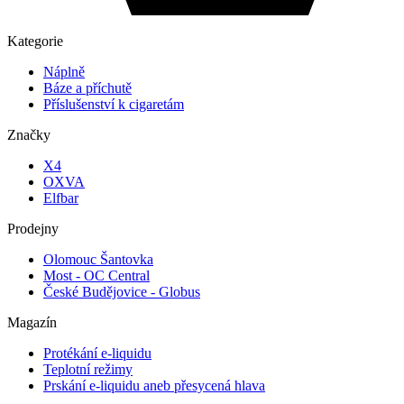
Kategorie
Náplně
Báze a příchutě
Příslušenství k cigaretám
Značky
X4
OXVA
Elfbar
Prodejny
Olomouc Šantovka
Most - OC Central
České Budějovice - Globus
Magazín
Protékání e-liquidu
Teplotní režimy
Prskání e-liquidu aneb přesycená hlava