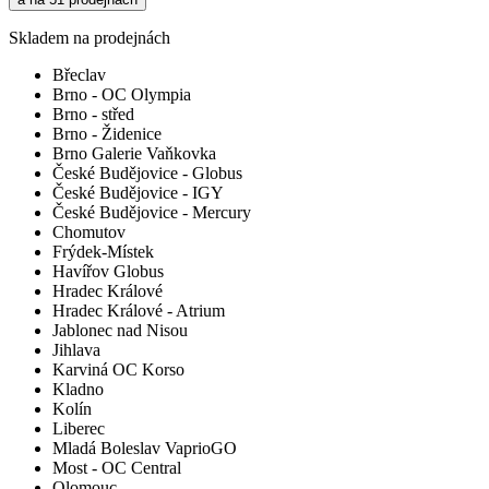
Skladem na prodejnách
Břeclav
Brno - OC Olympia
Brno - střed
Brno - Židenice
Brno Galerie Vaňkovka
České Budějovice - Globus
České Budějovice - IGY
České Budějovice - Mercury
Chomutov
Frýdek-Místek
Havířov Globus
Hradec Králové
Hradec Králové - Atrium
Jablonec nad Nisou
Jihlava
Karviná OC Korso
Kladno
Kolín
Liberec
Mladá Boleslav VaprioGO
Most - OC Central
Olomouc