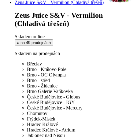
Zeus Juice S&V - Vermilion (Chladivá třešeň)
Zeus Juice S&V - Vermilion
(Chladivá třešeň)
Skladem online
a na 49 prodejnách
Skladem na prodejnách
Břeclav
Brno - Královo Pole
Brno - OC Olympia
Brno - střed
Brno - Židenice
Brno Galerie Vaňkovka
České Budějovice - Globus
České Budějovice - IGY
České Budějovice - Mercury
Chomutov
Frýdek-Místek
Hradec Králové
Hradec Králové - Atrium
Jablonec nad Nisou