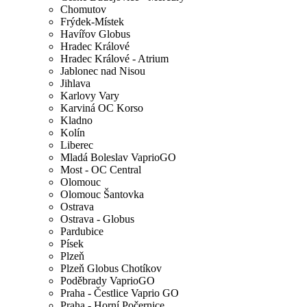
Chomutov
Frýdek-Místek
Havířov Globus
Hradec Králové
Hradec Králové - Atrium
Jablonec nad Nisou
Jihlava
Karlovy Vary
Karviná OC Korso
Kladno
Kolín
Liberec
Mladá Boleslav VaprioGO
Most - OC Central
Olomouc
Olomouc Šantovka
Ostrava
Ostrava - Globus
Pardubice
Písek
Plzeň
Plzeň Globus Chotíkov
Poděbrady VaprioGO
Praha - Čestlice Vaprio GO
Praha - Horní Počernice