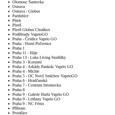
Olomouc Šantovka
Ostrava
Ostrava - Globus
Pardubice
Písek
Plzeň
Plzeň Globus Chotíkov
Poděbrady VaprioGO
Praha - Čestlice Vaprio GO
Praha - Horní Počernice
Praha 1
Praha 11 - Háje
Praha 13 - Luka Living Stodůlky
Praha 3 - Korunní
Praha 4 - Arkády Pankrác Vaprio GO
Praha 4 - Michle
Praha 5 - OC Nový Smíchov VaprioGO
Praha 6 - Hradčanská
Praha 7 - Centrum Stromovka
Praha 8
Praha 9 - Galerie Harfa Vaprio GO
Praha 9 - Letňany Vaprio GO
Praha 9 - NC Fénix
Příbram
Prostějov