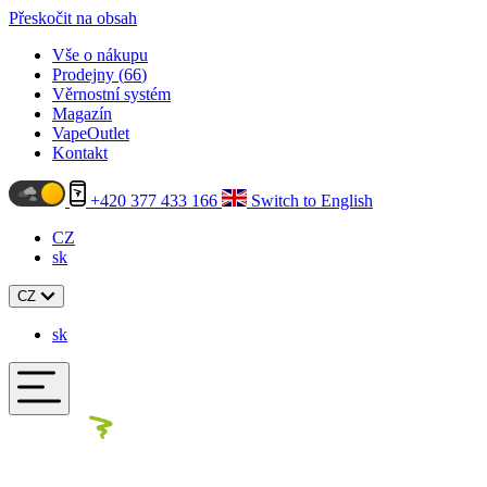
Přeskočit na obsah
Vše o nákupu
Prodejny (
66
)
Věrnostní systém
Magazín
VapeOutlet
Kontakt
+420 377 433 166
Switch to English
CZ
sk
CZ
sk