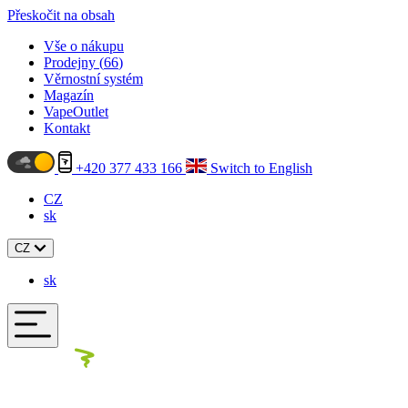
Přeskočit na obsah
Vše o nákupu
Prodejny (
66
)
Věrnostní systém
Magazín
VapeOutlet
Kontakt
+420 377 433 166
Switch to English
CZ
sk
CZ
sk