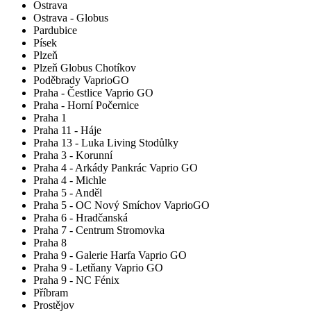
Ostrava
Ostrava - Globus
Pardubice
Písek
Plzeň
Plzeň Globus Chotíkov
Poděbrady VaprioGO
Praha - Čestlice Vaprio GO
Praha - Horní Počernice
Praha 1
Praha 11 - Háje
Praha 13 - Luka Living Stodůlky
Praha 3 - Korunní
Praha 4 - Arkády Pankrác Vaprio GO
Praha 4 - Michle
Praha 5 - Anděl
Praha 5 - OC Nový Smíchov VaprioGO
Praha 6 - Hradčanská
Praha 7 - Centrum Stromovka
Praha 8
Praha 9 - Galerie Harfa Vaprio GO
Praha 9 - Letňany Vaprio GO
Praha 9 - NC Fénix
Příbram
Prostějov