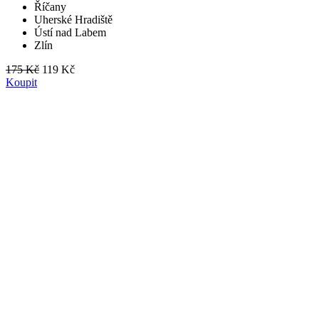
Říčany
Uherské Hradiště
Ústí nad Labem
Zlín
175 Kč
119 Kč
Koupit