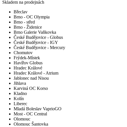
Skladem na prodejnách
Břeclav
Brno - OC Olympia
Brno - střed
Brno - Židenice
Brno Galerie Vaňkovka
České Budějovice - Globus
České Budějovice - IGY
České Budějovice - Mercury
Chomutov
Frýdek-Místek
Havířov Globus
Hradec Králové
Hradec Králové - Atrium
Jablonec nad Nisou
Jihlava
Karviná OC Korso
Kladno
Kolín
Liberec
Mladá Boleslav VaprioGO
Most - OC Central
Olomouc
Olomouc Šantovka