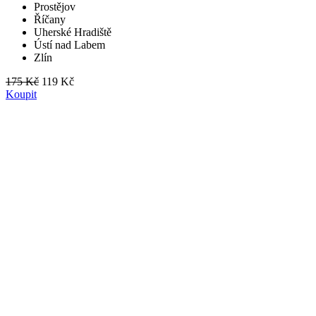
Prostějov
Říčany
Uherské Hradiště
Ústí nad Labem
Zlín
175 Kč
119 Kč
Koupit