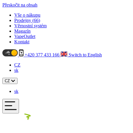
Přeskočit na obsah
Vše o nákupu
Prodejny (
66
)
Věrnostní systém
Magazín
VapeOutlet
Kontakt
+420 377 433 166
Switch to English
CZ
sk
CZ
sk