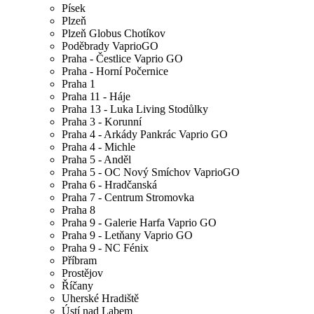
Písek
Plzeň
Plzeň Globus Chotíkov
Poděbrady VaprioGO
Praha - Čestlice Vaprio GO
Praha - Horní Počernice
Praha 1
Praha 11 - Háje
Praha 13 - Luka Living Stodůlky
Praha 3 - Korunní
Praha 4 - Arkády Pankrác Vaprio GO
Praha 4 - Michle
Praha 5 - Anděl
Praha 5 - OC Nový Smíchov VaprioGO
Praha 6 - Hradčanská
Praha 7 - Centrum Stromovka
Praha 8
Praha 9 - Galerie Harfa Vaprio GO
Praha 9 - Letňany Vaprio GO
Praha 9 - NC Fénix
Příbram
Prostějov
Říčany
Uherské Hradiště
Ústí nad Labem