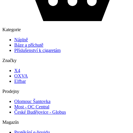
Kategorie
Náplně
Báze a příchutě
Příslušenství k cigaretám
Značky
X4
OXVA
Elfbar
Prodejny
Olomouc Šantovka
Most - OC Central
České Budějovice - Globus
Magazín
Protékání e-liquidu