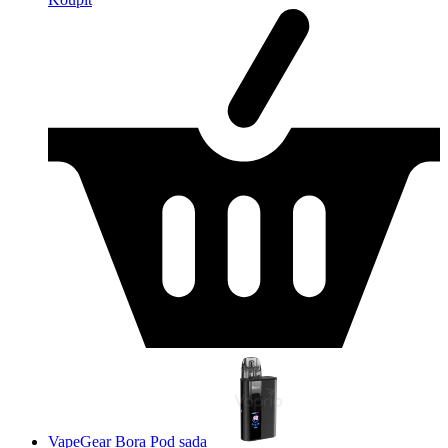
VapeGear Bora Pod sada