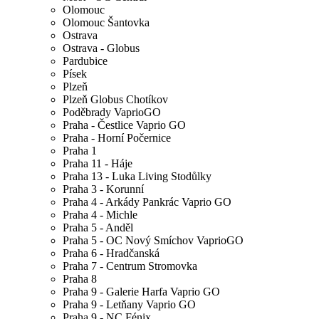
Olomouc
Olomouc Šantovka
Ostrava
Ostrava - Globus
Pardubice
Písek
Plzeň
Plzeň Globus Chotíkov
Poděbrady VaprioGO
Praha - Čestlice Vaprio GO
Praha - Horní Počernice
Praha 1
Praha 11 - Háje
Praha 13 - Luka Living Stodůlky
Praha 3 - Korunní
Praha 4 - Arkády Pankrác Vaprio GO
Praha 4 - Michle
Praha 5 - Anděl
Praha 5 - OC Nový Smíchov VaprioGO
Praha 6 - Hradčanská
Praha 7 - Centrum Stromovka
Praha 8
Praha 9 - Galerie Harfa Vaprio GO
Praha 9 - Letňany Vaprio GO
Praha 9 - NC Fénix