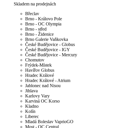
Skladem na prodejnách
Břeclav
Brno - Královo Pole
Brno - OC Olympia
Brno - střed
Brno - Židenice
Brno Galerie Vaňkovka
České Budějovice - Globus
České Budějovice - IGY
České Budějovice - Mercury
Chomutov
Frýdek-Místek
Havířov Globus
Hradec Králové
Hradec Králové - Atrium
Jablonec nad Nisou
Jihlava
Karlovy Vary
Karviná OC Korso
Kladno
Kolín
Liberec
Mladá Boleslav VaprioGO
Most - OC Central