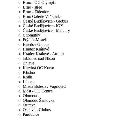
Brno - OC Olympia
Brno - střed
Brno - Židenice
Brno Galerie Vaňkovka
České Budějovice - Globus
České Budějovice - IGY
České Budějovice - Mercury
Chomutov
Frýdek-Místek
Havířov Globus
Hradec Králové
Hradec Králové - Atrium
Jablonec nad Nisou
Jihlava
Karviná OC Korso
Kladno
Kolín
Liberec
Mladá Boleslav VaprioGO
Most - OC Central
Olomouc
Olomouc Šantovka
Ostrava
Ostrava - Globus
Pardubice