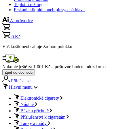
Teplotní režimy
Prskání e-liquidu aneb přesycená hlava
AI průvodce
0 Kč
Váš košík neobsahuje žádnou položku
Nakupte ještě za
1 001 Kč
a poštovné budete mít
zdarma
.
Zpět do obchodu
Přihlásit se
Hlavní menu
Elektronické cigarety
Náplně
Báze a příchutě
Příslušenství k cigaretám
Tanky a módy