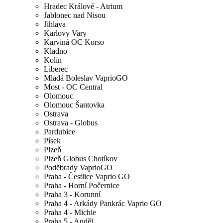
Hradec Králové - Atrium
Jablonec nad Nisou
Jihlava
Karlovy Vary
Karviná OC Korso
Kladno
Kolín
Liberec
Mladá Boleslav VaprioGO
Most - OC Central
Olomouc
Olomouc Šantovka
Ostrava
Ostrava - Globus
Pardubice
Písek
Plzeň
Plzeň Globus Chotíkov
Poděbrady VaprioGO
Praha - Čestlice Vaprio GO
Praha - Horní Počernice
Praha 3 - Korunní
Praha 4 - Arkády Pankrác Vaprio GO
Praha 4 - Michle
Praha 5 - Anděl