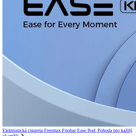
Elektronická cigareta Freemax Friobar Ease Pod: Pohoda pro každý
okamžik.