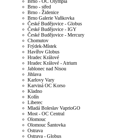
Brno - OC Olympia
Brno - střed
Brno - Židenice
Brno Galerie Vaňkovka
České Budějovice - Globus
České Budějovice - IGY
České Budějovice - Mercury
Chomutov
Frýdek-Místek
Havířov Globus
Hradec Králové
Hradec Králové - Atrium
Jablonec nad Nisou
Jihlava
Karlovy Vary
Karviná OC Korso
Kladno
Kolín
Liberec
Mladá Boleslav VaprioGO
Most - OC Central
Olomouc
Olomouc Šantovka
Ostrava
Ostrava - Globus