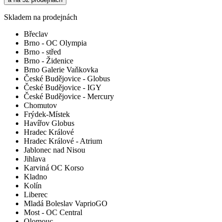
Skladem na prodejnách
Břeclav
Brno - OC Olympia
Brno - střed
Brno - Židenice
Brno Galerie Vaňkovka
České Budějovice - Globus
České Budějovice - IGY
České Budějovice - Mercury
Chomutov
Frýdek-Místek
Havířov Globus
Hradec Králové
Hradec Králové - Atrium
Jablonec nad Nisou
Jihlava
Karviná OC Korso
Kladno
Kolín
Liberec
Mladá Boleslav VaprioGO
Most - OC Central
Olomouc