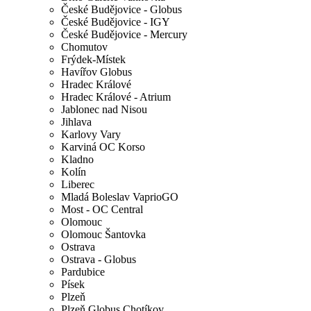
České Budějovice - Globus
České Budějovice - IGY
České Budějovice - Mercury
Chomutov
Frýdek-Místek
Havířov Globus
Hradec Králové
Hradec Králové - Atrium
Jablonec nad Nisou
Jihlava
Karlovy Vary
Karviná OC Korso
Kladno
Kolín
Liberec
Mladá Boleslav VaprioGO
Most - OC Central
Olomouc
Olomouc Šantovka
Ostrava
Ostrava - Globus
Pardubice
Písek
Plzeň
Plzeň Globus Chotíkov