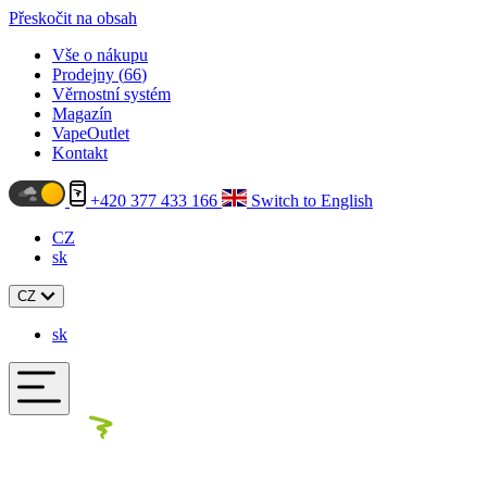
Přeskočit na obsah
Vše o nákupu
Prodejny (
66
)
Věrnostní systém
Magazín
VapeOutlet
Kontakt
+420 377 433 166
Switch to English
CZ
sk
CZ
sk