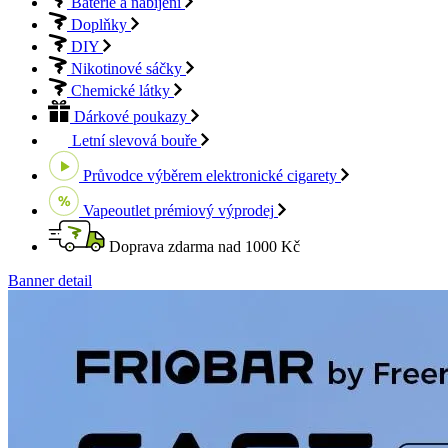
Baterie a nabíjení
Doplňky
DIY
Nikotinové sáčky
Chemické látky
Dárkové poukazy
Letní slevová bouře
Průvodce výběrem
elektronické cigarety
Vapeoutlet
prémiový výprodej
Doprava zdarma
nad 1000 Kč
Banner detail