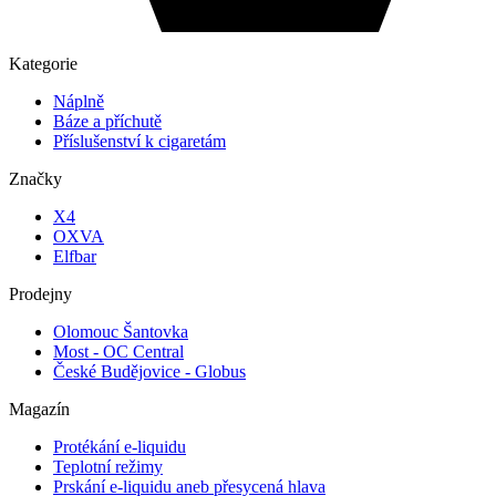
Kategorie
Náplně
Báze a příchutě
Příslušenství k cigaretám
Značky
X4
OXVA
Elfbar
Prodejny
Olomouc Šantovka
Most - OC Central
České Budějovice - Globus
Magazín
Protékání e-liquidu
Teplotní režimy
Prskání e-liquidu aneb přesycená hlava