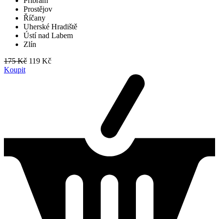
Příbram
Prostějov
Říčany
Uherské Hradiště
Ústí nad Labem
Zlín
175 Kč
119 Kč
Koupit