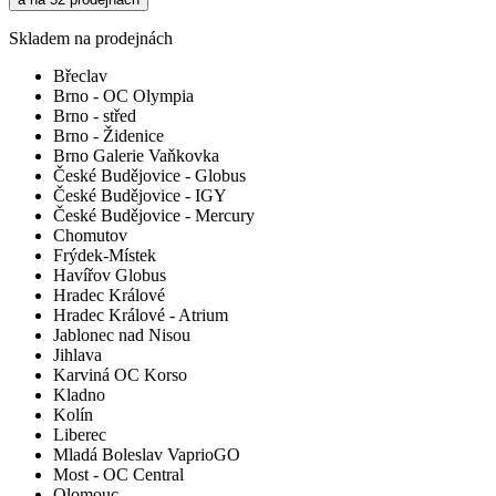
Skladem na prodejnách
Břeclav
Brno - OC Olympia
Brno - střed
Brno - Židenice
Brno Galerie Vaňkovka
České Budějovice - Globus
České Budějovice - IGY
České Budějovice - Mercury
Chomutov
Frýdek-Místek
Havířov Globus
Hradec Králové
Hradec Králové - Atrium
Jablonec nad Nisou
Jihlava
Karviná OC Korso
Kladno
Kolín
Liberec
Mladá Boleslav VaprioGO
Most - OC Central
Olomouc