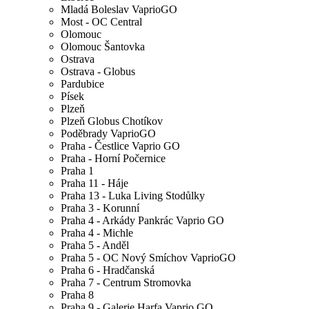
Mladá Boleslav VaprioGO
Most - OC Central
Olomouc
Olomouc Šantovka
Ostrava
Ostrava - Globus
Pardubice
Písek
Plzeň
Plzeň Globus Chotíkov
Poděbrady VaprioGO
Praha - Čestlice Vaprio GO
Praha - Horní Počernice
Praha 1
Praha 11 - Háje
Praha 13 - Luka Living Stodůlky
Praha 3 - Korunní
Praha 4 - Arkády Pankrác Vaprio GO
Praha 4 - Michle
Praha 5 - Anděl
Praha 5 - OC Nový Smíchov VaprioGO
Praha 6 - Hradčanská
Praha 7 - Centrum Stromovka
Praha 8
Praha 9 - Galerie Harfa Vaprio GO