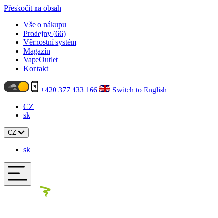
Přeskočit na obsah
Vše o nákupu
Prodejny (
66
)
Věrnostní systém
Magazín
VapeOutlet
Kontakt
+420 377 433 166
Switch to English
CZ
sk
CZ
sk