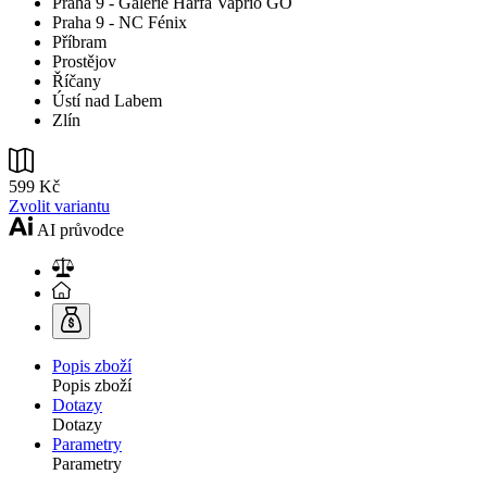
Praha 9 - Galerie Harfa Vaprio GO
Praha 9 - NC Fénix
Příbram
Prostějov
Říčany
Ústí nad Labem
Zlín
599 Kč
Zvolit variantu
AI průvodce
Popis zboží
Popis zboží
Dotazy
Dotazy
Parametry
Parametry