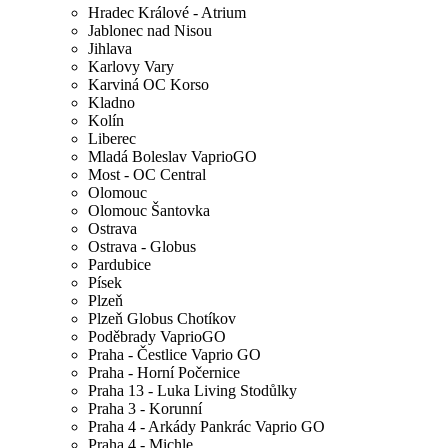
Hradec Králové - Atrium
Jablonec nad Nisou
Jihlava
Karlovy Vary
Karviná OC Korso
Kladno
Kolín
Liberec
Mladá Boleslav VaprioGO
Most - OC Central
Olomouc
Olomouc Šantovka
Ostrava
Ostrava - Globus
Pardubice
Písek
Plzeň
Plzeň Globus Chotíkov
Poděbrady VaprioGO
Praha - Čestlice Vaprio GO
Praha - Horní Počernice
Praha 13 - Luka Living Stodůlky
Praha 3 - Korunní
Praha 4 - Arkády Pankrác Vaprio GO
Praha 4 - Michle