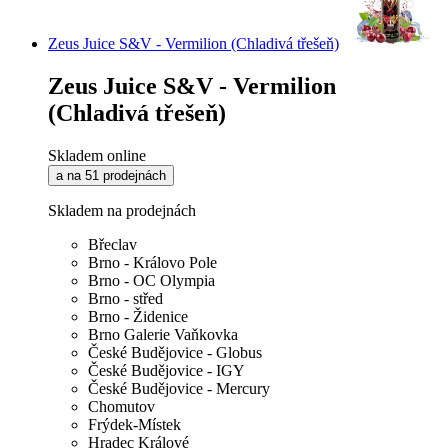
Zeus Juice S&V - Vermilion (Chladivá třešeň)
Zeus Juice S&V - Vermilion
(Chladivá třešeň)
Skladem online
a na 51 prodejnách
Skladem na prodejnách
Břeclav
Brno - Královo Pole
Brno - OC Olympia
Brno - střed
Brno - Židenice
Brno Galerie Vaňkovka
České Budějovice - Globus
České Budějovice - IGY
České Budějovice - Mercury
Chomutov
Frýdek-Místek
Hradec Králové