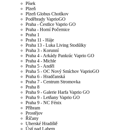
Písek
Plzeň
Plzeň Globus Chotíkov
Poděbrady VaprioGO
Praha - Čestlice Vaprio GO
Praha - Horní Počernice
Praha 1
Praha 11 - Háje
Praha 13 - Luka Living Stodůlky
Praha 3 - Korunní
Praha 4 - Arkády Pankrác Vaprio GO
Praha 4 - Michle
Praha 5 - Anděl
Praha 5 - OC Nový Smíchov VaprioGO
Praha 6 - Hradčanská
Praha 7 - Centrum Stromovka
Praha 8
Praha 9 - Galerie Harfa Vaprio GO
Praha 9 - Letňany Vaprio GO
Praha 9 - NC Fénix
Příbram
Prostějov
Říčany
Uherské Hradiště
Ústí nad Labem