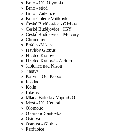
Brno - OC Olympia
Brno - střed
Brno - Židenice
Brno Galerie Vaňkovka
České Budějovice - Globus
České Budějovice - IGY
České Budějovice - Mercury
Chomutov
Frýdek-Místek
Havířov Globus
Hradec Králové
Hradec Králové - Atrium
Jablonec nad Nisou
Jihlava
Karviná OC Korso
Kladno
Kolín
Liberec
Mladá Boleslav VaprioGO
Most - OC Central
Olomouc
Olomouc Šantovka
Ostrava
Ostrava - Globus
Pardubice