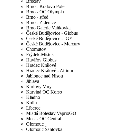
Břeclav
Brno - Královo Pole
Brno - OC Olympia
Brno - střed
Brno - Židenice
Brno Galerie Vaňkovka
České Budějovice - Globus
České Budějovice - IGY
České Budějovice - Mercury
Chomutov
Frýdek-Místek
Havířov Globus
Hradec Králové
Hradec Králové - Atrium
Jablonec nad Nisou
Jihlava
Karlovy Vary
Karviná OC Korso
Kladno
Kolín
Liberec
Mladá Boleslav VaprioGO
Most - OC Central
Olomouc
Olomouc Šantovka