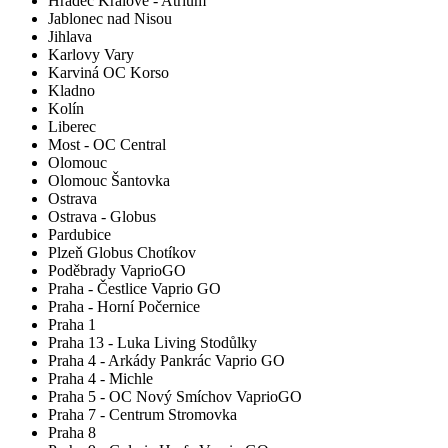
Hradec Králové - Atrium
Jablonec nad Nisou
Jihlava
Karlovy Vary
Karviná OC Korso
Kladno
Kolín
Liberec
Most - OC Central
Olomouc
Olomouc Šantovka
Ostrava
Ostrava - Globus
Pardubice
Plzeň Globus Chotíkov
Poděbrady VaprioGO
Praha - Čestlice Vaprio GO
Praha - Horní Počernice
Praha 1
Praha 13 - Luka Living Stodůlky
Praha 4 - Arkády Pankrác Vaprio GO
Praha 4 - Michle
Praha 5 - OC Nový Smíchov VaprioGO
Praha 7 - Centrum Stromovka
Praha 8