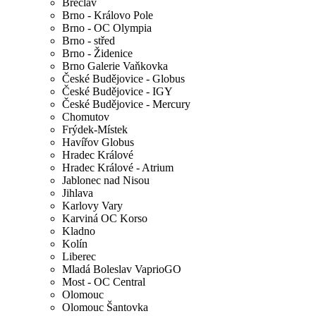
Břeclav
Brno - Královo Pole
Brno - OC Olympia
Brno - střed
Brno - Židenice
Brno Galerie Vaňkovka
České Budějovice - Globus
České Budějovice - IGY
České Budějovice - Mercury
Chomutov
Frýdek-Místek
Havířov Globus
Hradec Králové
Hradec Králové - Atrium
Jablonec nad Nisou
Jihlava
Karlovy Vary
Karviná OC Korso
Kladno
Kolín
Liberec
Mladá Boleslav VaprioGO
Most - OC Central
Olomouc
Olomouc Šantovka