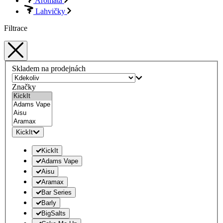
Aromata
Lahvičky
Filtrace
Skladem na prodejnách
Značky
KickIt
KickIt
Adams Vape
Aisu
Aramax
Bar Series
Barly
BigSalts