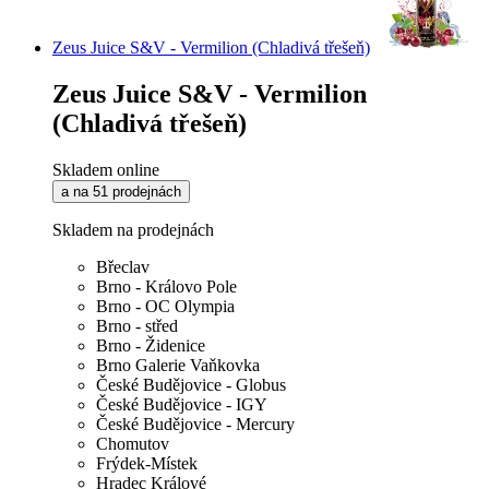
Zeus Juice S&V - Vermilion (Chladivá třešeň)
Zeus Juice S&V - Vermilion
(Chladivá třešeň)
Skladem online
a na 51 prodejnách
Skladem na prodejnách
Břeclav
Brno - Královo Pole
Brno - OC Olympia
Brno - střed
Brno - Židenice
Brno Galerie Vaňkovka
České Budějovice - Globus
České Budějovice - IGY
České Budějovice - Mercury
Chomutov
Frýdek-Místek
Hradec Králové