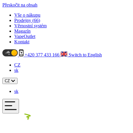
Přeskočit na obsah
Vše o nákupu
Prodejny (
66
)
Věrnostní systém
Magazín
VapeOutlet
Kontakt
+420 377 433 166
Switch to English
CZ
sk
CZ
sk