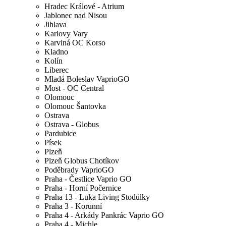
Hradec Králové - Atrium
Jablonec nad Nisou
Jihlava
Karlovy Vary
Karviná OC Korso
Kladno
Kolín
Liberec
Mladá Boleslav VaprioGO
Most - OC Central
Olomouc
Olomouc Šantovka
Ostrava
Ostrava - Globus
Pardubice
Písek
Plzeň
Plzeň Globus Chotíkov
Poděbrady VaprioGO
Praha - Čestlice Vaprio GO
Praha - Horní Počernice
Praha 13 - Luka Living Stodůlky
Praha 3 - Korunní
Praha 4 - Arkády Pankrác Vaprio GO
Praha 4 - Michle