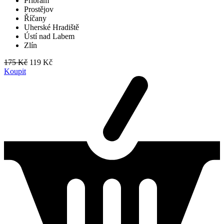
Příbram
Prostějov
Říčany
Uherské Hradiště
Ústí nad Labem
Zlín
175 Kč
119 Kč
Koupit