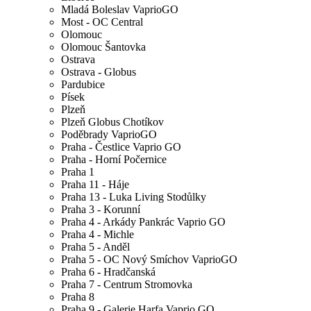
Mladá Boleslav VaprioGO
Most - OC Central
Olomouc
Olomouc Šantovka
Ostrava
Ostrava - Globus
Pardubice
Písek
Plzeň
Plzeň Globus Chotíkov
Poděbrady VaprioGO
Praha - Čestlice Vaprio GO
Praha - Horní Počernice
Praha 1
Praha 11 - Háje
Praha 13 - Luka Living Stodůlky
Praha 3 - Korunní
Praha 4 - Arkády Pankrác Vaprio GO
Praha 4 - Michle
Praha 5 - Anděl
Praha 5 - OC Nový Smíchov VaprioGO
Praha 6 - Hradčanská
Praha 7 - Centrum Stromovka
Praha 8
Praha 9 - Galerie Harfa Vaprio GO