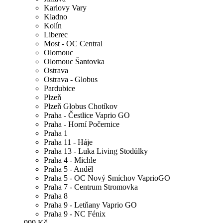
Karlovy Vary
Kladno
Kolín
Liberec
Most - OC Central
Olomouc
Olomouc Šantovka
Ostrava
Ostrava - Globus
Pardubice
Plzeň
Plzeň Globus Chotíkov
Praha - Čestlice Vaprio GO
Praha - Horní Počernice
Praha 1
Praha 11 - Háje
Praha 13 - Luka Living Stodůlky
Praha 4 - Michle
Praha 5 - Anděl
Praha 5 - OC Nový Smíchov VaprioGO
Praha 7 - Centrum Stromovka
Praha 8
Praha 9 - Letňany Vaprio GO
Praha 9 - NC Fénix
999 Kč