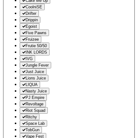
Cake Me Up
CoolniSE
Drifter
Drippin
Egoist
Five Pawns
Fruizee
Frutie 50/50
INK LORDS
IVG
Jungle Fever
Just Juice
Lions Juice
LIQUA
Nasty Juice
PJ Empire
Revoltage
Riot Squad
Ritchy
Space Lab
TobGun
Vape Fest