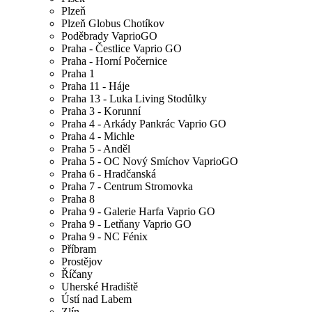
Plzeň
Plzeň Globus Chotíkov
Poděbrady VaprioGO
Praha - Čestlice Vaprio GO
Praha - Horní Počernice
Praha 1
Praha 11 - Háje
Praha 13 - Luka Living Stodůlky
Praha 3 - Korunní
Praha 4 - Arkády Pankrác Vaprio GO
Praha 4 - Michle
Praha 5 - Anděl
Praha 5 - OC Nový Smíchov VaprioGO
Praha 6 - Hradčanská
Praha 7 - Centrum Stromovka
Praha 8
Praha 9 - Galerie Harfa Vaprio GO
Praha 9 - Letňany Vaprio GO
Praha 9 - NC Fénix
Příbram
Prostějov
Říčany
Uherské Hradiště
Ústí nad Labem
Zlín