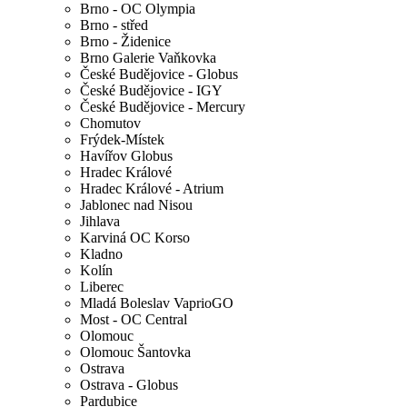
Brno - OC Olympia
Brno - střed
Brno - Židenice
Brno Galerie Vaňkovka
České Budějovice - Globus
České Budějovice - IGY
České Budějovice - Mercury
Chomutov
Frýdek-Místek
Havířov Globus
Hradec Králové
Hradec Králové - Atrium
Jablonec nad Nisou
Jihlava
Karviná OC Korso
Kladno
Kolín
Liberec
Mladá Boleslav VaprioGO
Most - OC Central
Olomouc
Olomouc Šantovka
Ostrava
Ostrava - Globus
Pardubice