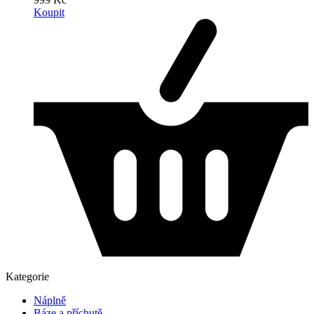
Koupit
Kategorie
Náplně
Báze a příchutě