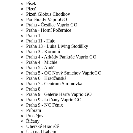
Písek
Plzeň
Plzeň Globus Chotíkov
Poděbrady VaprioGO
Praha - Čestlice Vaprio GO
Praha - Horní Počernice
Praha 1
Praha 11 - Háje
Praha 13 - Luka Living Stodůlky
Praha 3 - Korunní
Praha 4 - Arkády Pankrác Vaprio GO
Praha 4 - Michle
Praha 5 - Anděl
Praha 5 - OC Nový Smíchov VaprioGO
Praha 6 - Hradčanská
Praha 7 - Centrum Stromovka
Praha 8
Praha 9 - Galerie Harfa Vaprio GO
Praha 9 - Letňany Vaprio GO
Praha 9 - NC Fénix
Příbram
Prostějov
Říčany
Uherské Hradiště
Ústí nad Labem