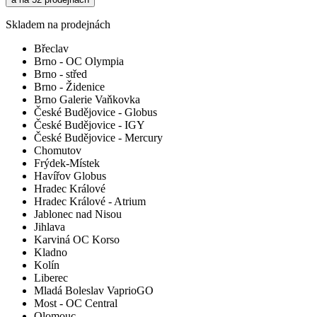
Skladem na prodejnách
Břeclav
Brno - OC Olympia
Brno - střed
Brno - Židenice
Brno Galerie Vaňkovka
České Budějovice - Globus
České Budějovice - IGY
České Budějovice - Mercury
Chomutov
Frýdek-Místek
Havířov Globus
Hradec Králové
Hradec Králové - Atrium
Jablonec nad Nisou
Jihlava
Karviná OC Korso
Kladno
Kolín
Liberec
Mladá Boleslav VaprioGO
Most - OC Central
Olomouc