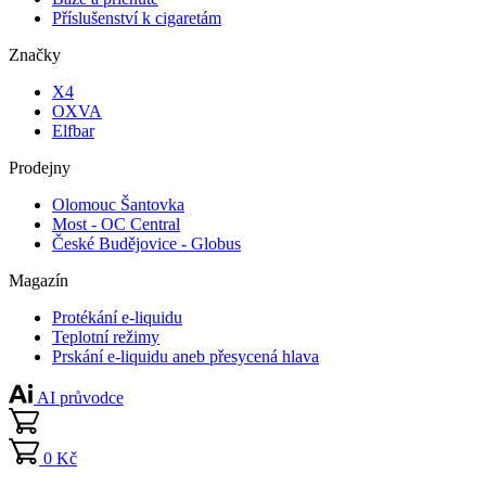
Příslušenství k cigaretám
Značky
X4
OXVA
Elfbar
Prodejny
Olomouc Šantovka
Most - OC Central
České Budějovice - Globus
Magazín
Protékání e-liquidu
Teplotní režimy
Prskání e-liquidu aneb přesycená hlava
AI průvodce
0 Kč