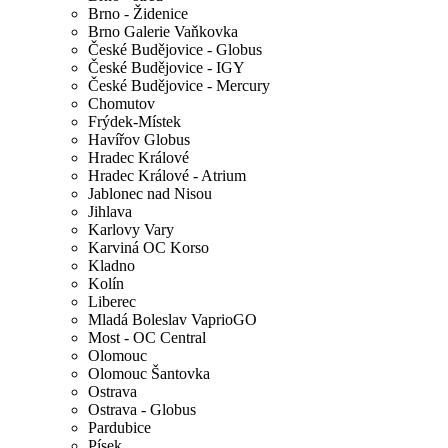
Brno - Židenice
Brno Galerie Vaňkovka
České Budějovice - Globus
České Budějovice - IGY
České Budějovice - Mercury
Chomutov
Frýdek-Místek
Havířov Globus
Hradec Králové
Hradec Králové - Atrium
Jablonec nad Nisou
Jihlava
Karlovy Vary
Karviná OC Korso
Kladno
Kolín
Liberec
Mladá Boleslav VaprioGO
Most - OC Central
Olomouc
Olomouc Šantovka
Ostrava
Ostrava - Globus
Pardubice
Písek