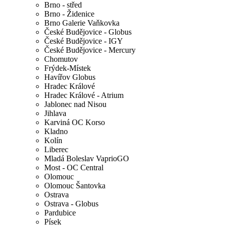
Brno - střed
Brno - Židenice
Brno Galerie Vaňkovka
České Budějovice - Globus
České Budějovice - IGY
České Budějovice - Mercury
Chomutov
Frýdek-Místek
Havířov Globus
Hradec Králové
Hradec Králové - Atrium
Jablonec nad Nisou
Jihlava
Karviná OC Korso
Kladno
Kolín
Liberec
Mladá Boleslav VaprioGO
Most - OC Central
Olomouc
Olomouc Šantovka
Ostrava
Ostrava - Globus
Pardubice
Písek