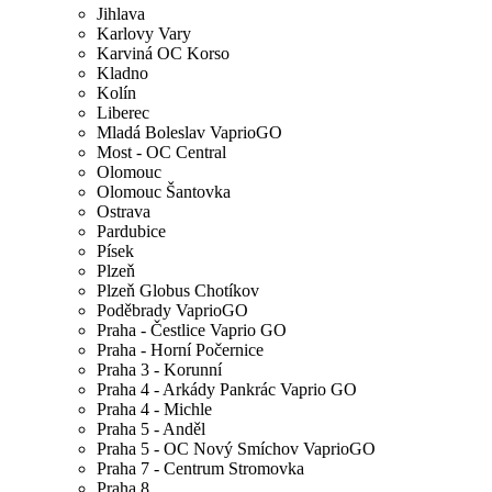
Jihlava
Karlovy Vary
Karviná OC Korso
Kladno
Kolín
Liberec
Mladá Boleslav VaprioGO
Most - OC Central
Olomouc
Olomouc Šantovka
Ostrava
Pardubice
Písek
Plzeň
Plzeň Globus Chotíkov
Poděbrady VaprioGO
Praha - Čestlice Vaprio GO
Praha - Horní Počernice
Praha 3 - Korunní
Praha 4 - Arkády Pankrác Vaprio GO
Praha 4 - Michle
Praha 5 - Anděl
Praha 5 - OC Nový Smíchov VaprioGO
Praha 7 - Centrum Stromovka
Praha 8