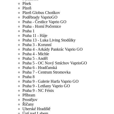
Písek
Plzeň
Plzeň Globus Chotíkov
Poděbrady VaprioGO
Praha - Čestlice Vaprio GO
Praha - Horní Počernice
Praha 1
Praha 11 - Háje
Praha 13 - Luka Living Stodůlky
Praha 3 - Korunní
Praha 4 - Arkády Pankrác Vaprio GO
Praha 4 - Michle
Praha 5 - Anděl
Praha 5 - OC Nový Smíchov VaprioGO
Praha 6 - Hradčanská
Praha 7 - Centrum Stromovka
Praha 8
Praha 9 - Galerie Harfa Vaprio GO
Praha 9 - Letňany Vaprio GO
Praha 9 - NC Fénix
Příbram
Prostějov
Říčany
Uherské Hradiště
Ústí nad Labem