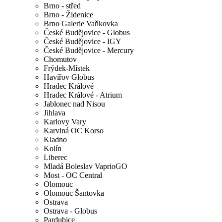
Brno - střed
Brno - Židenice
Brno Galerie Vaňkovka
České Budějovice - Globus
České Budějovice - IGY
České Budějovice - Mercury
Chomutov
Frýdek-Místek
Havířov Globus
Hradec Králové
Hradec Králové - Atrium
Jablonec nad Nisou
Jihlava
Karlovy Vary
Karviná OC Korso
Kladno
Kolín
Liberec
Mladá Boleslav VaprioGO
Most - OC Central
Olomouc
Olomouc Šantovka
Ostrava
Ostrava - Globus
Pardubice