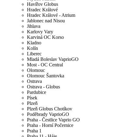
Havířov Globus
Hradec Králové
Hradec Králové - Atrium
Jablonec nad Nisou
Jihlava
Karlovy Vary
Karviná OC Korso
Kladno
Kolín
Liberec
Mladá Boleslav VaprioGO
Most - OC Central
Olomouc
Olomouc Šantovka
Ostrava
Ostrava - Globus
Pardubice
Písek
Plzeň
Plzeň Globus Chotíkov
Poděbrady VaprioGO
Praha - Čestlice Vaprio GO
Praha - Horní Počernice
Praha 1
Praha 11 - Háje