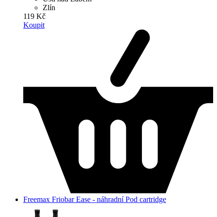
Zlín
119 Kč
Koupit
Freemax Friobar Ease - náhradní Pod cartridge