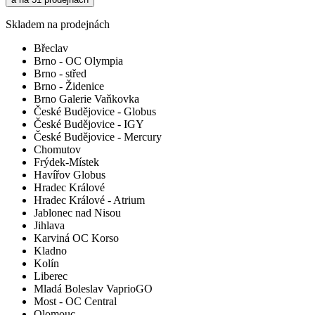
Skladem na prodejnách
Břeclav
Brno - OC Olympia
Brno - střed
Brno - Židenice
Brno Galerie Vaňkovka
České Budějovice - Globus
České Budějovice - IGY
České Budějovice - Mercury
Chomutov
Frýdek-Místek
Havířov Globus
Hradec Králové
Hradec Králové - Atrium
Jablonec nad Nisou
Jihlava
Karviná OC Korso
Kladno
Kolín
Liberec
Mladá Boleslav VaprioGO
Most - OC Central
Olomouc