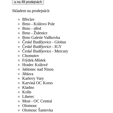
a na 49 prodejnách
Skladem na prodejnách
Břeclav
Brno - Královo Pole
Brno - střed
Brno - Židenice
Brno Galerie Vaňkovka
České Budějovice - Globus
České Budějovice - IGY
České Budějovice - Mercury
Chomutov
Frýdek-Místek
Hradec Králové
Jablonec nad Nisou
Jihlava
Karlovy Vary
Karviná OC Korso
Kladno
Kolín
Liberec
Most - OC Central
Olomouc
Olomouc Šantovka