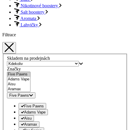
Nikotinové boostery
Salt boostery
Aromata
Lahvičky
Filtrace
Skladem na prodejnách
Značky
Five Pawns
Five Pawns
Adams Vape
Aisu
Aramax