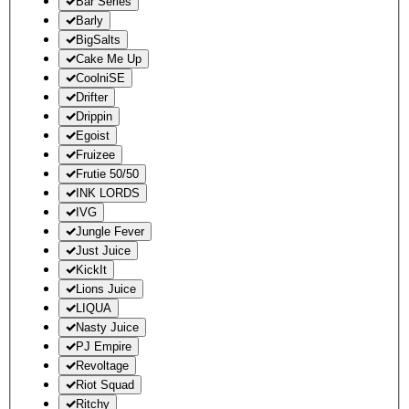
Bar Series
Barly
BigSalts
Cake Me Up
CoolniSE
Drifter
Drippin
Egoist
Fruizee
Frutie 50/50
INK LORDS
IVG
Jungle Fever
Just Juice
KickIt
Lions Juice
LIQUA
Nasty Juice
PJ Empire
Revoltage
Riot Squad
Ritchy