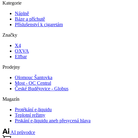
Kategorie
Náplně
Báze a příchutě
Příslušenství k cigaretám
Značky
X4
OXVA
Elfbar
Prodejny
Olomouc Šantovka
Most - OC Central
České Budějovice - Globus
Magazín
Protékání e-liquidu
Teplotní režimy
Prskání e-liquidu aneb přesycená hlava
AI průvodce