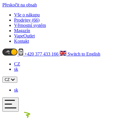
Přeskočit na obsah
Vše o nákupu
Prodejny (
66
)
Věrnostní systém
Magazín
VapeOutlet
Kontakt
+420 377 433 166
Switch to English
CZ
sk
CZ
sk