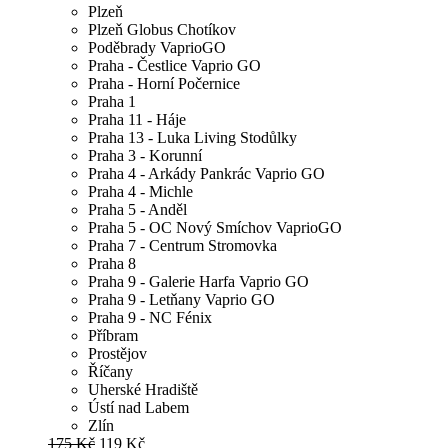
Plzeň
Plzeň Globus Chotíkov
Poděbrady VaprioGO
Praha - Čestlice Vaprio GO
Praha - Horní Počernice
Praha 1
Praha 11 - Háje
Praha 13 - Luka Living Stodůlky
Praha 3 - Korunní
Praha 4 - Arkády Pankrác Vaprio GO
Praha 4 - Michle
Praha 5 - Anděl
Praha 5 - OC Nový Smíchov VaprioGO
Praha 7 - Centrum Stromovka
Praha 8
Praha 9 - Galerie Harfa Vaprio GO
Praha 9 - Letňany Vaprio GO
Praha 9 - NC Fénix
Příbram
Prostějov
Říčany
Uherské Hradiště
Ústí nad Labem
Zlín
175 Kč
119 Kč