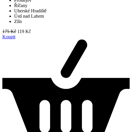
Prostějov
Říčany
Uherské Hradiště
Ústí nad Labem
Zlín
175 Kč
119 Kč
Koupit