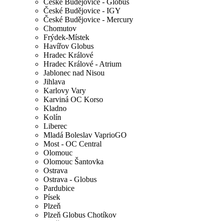
České Budějovice - Globus
České Budějovice - IGY
České Budějovice - Mercury
Chomutov
Frýdek-Místek
Havířov Globus
Hradec Králové
Hradec Králové - Atrium
Jablonec nad Nisou
Jihlava
Karlovy Vary
Karviná OC Korso
Kladno
Kolín
Liberec
Mladá Boleslav VaprioGO
Most - OC Central
Olomouc
Olomouc Šantovka
Ostrava
Ostrava - Globus
Pardubice
Písek
Plzeň
Plzeň Globus Chotíkov