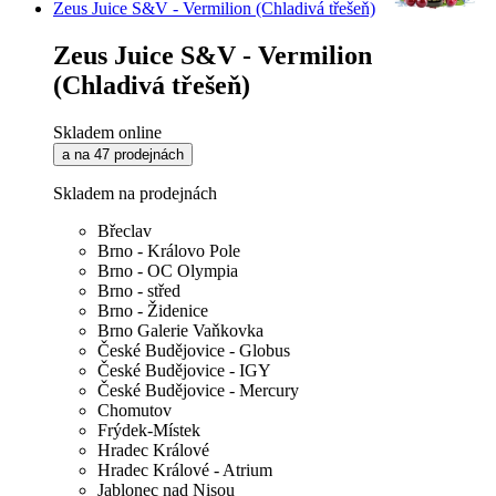
Zeus Juice S&V - Vermilion (Chladivá třešeň)
Zeus Juice S&V - Vermilion
(Chladivá třešeň)
Skladem online
a na 47 prodejnách
Skladem na prodejnách
Břeclav
Brno - Královo Pole
Brno - OC Olympia
Brno - střed
Brno - Židenice
Brno Galerie Vaňkovka
České Budějovice - Globus
České Budějovice - IGY
České Budějovice - Mercury
Chomutov
Frýdek-Místek
Hradec Králové
Hradec Králové - Atrium
Jablonec nad Nisou