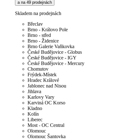
a na 49 prodejnách
Skladem na prodejnách
Břeclav
Brno - Královo Pole
Brno - střed
Brno - Židenice
Brno Galerie Vaňkovka
České Budějovice - Globus
České Budějovice - IGY
České Budějovice - Mercury
Chomutov
Frýdek-Místek
Hradec Králové
Jablonec nad Nisou
Jihlava
Karlovy Vary
Karviná OC Korso
Kladno
Kolín
Liberec
Most - OC Central
Olomouc
Olomouc Šantovka