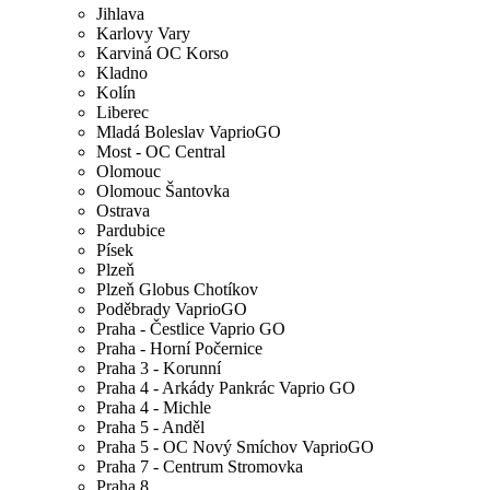
Jihlava
Karlovy Vary
Karviná OC Korso
Kladno
Kolín
Liberec
Mladá Boleslav VaprioGO
Most - OC Central
Olomouc
Olomouc Šantovka
Ostrava
Pardubice
Písek
Plzeň
Plzeň Globus Chotíkov
Poděbrady VaprioGO
Praha - Čestlice Vaprio GO
Praha - Horní Počernice
Praha 3 - Korunní
Praha 4 - Arkády Pankrác Vaprio GO
Praha 4 - Michle
Praha 5 - Anděl
Praha 5 - OC Nový Smíchov VaprioGO
Praha 7 - Centrum Stromovka
Praha 8