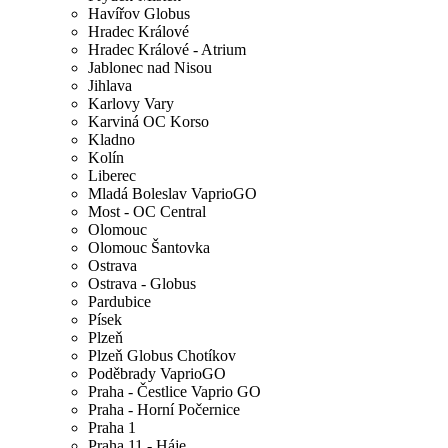
Havířov Globus
Hradec Králové
Hradec Králové - Atrium
Jablonec nad Nisou
Jihlava
Karlovy Vary
Karviná OC Korso
Kladno
Kolín
Liberec
Mladá Boleslav VaprioGO
Most - OC Central
Olomouc
Olomouc Šantovka
Ostrava
Ostrava - Globus
Pardubice
Písek
Plzeň
Plzeň Globus Chotíkov
Poděbrady VaprioGO
Praha - Čestlice Vaprio GO
Praha - Horní Počernice
Praha 1
Praha 11 - Háje