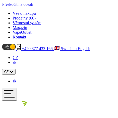
Přeskočit na obsah
Vše o nákupu
Prodejny (
66
)
Věrnostní systém
Magazín
VapeOutlet
Kontakt
+420 377 433 166
Switch to English
CZ
sk
CZ
sk