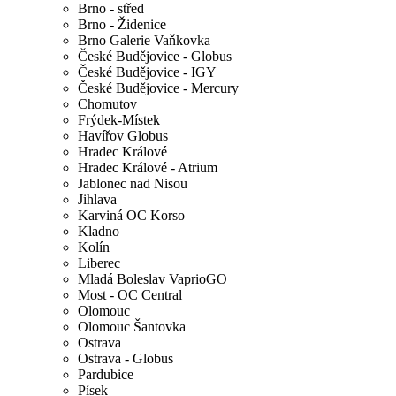
Brno - střed
Brno - Židenice
Brno Galerie Vaňkovka
České Budějovice - Globus
České Budějovice - IGY
České Budějovice - Mercury
Chomutov
Frýdek-Místek
Havířov Globus
Hradec Králové
Hradec Králové - Atrium
Jablonec nad Nisou
Jihlava
Karviná OC Korso
Kladno
Kolín
Liberec
Mladá Boleslav VaprioGO
Most - OC Central
Olomouc
Olomouc Šantovka
Ostrava
Ostrava - Globus
Pardubice
Písek