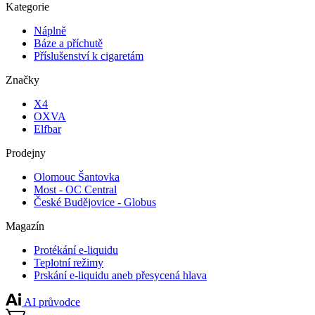
Kategorie
Náplně
Báze a příchutě
Příslušenství k cigaretám
Značky
X4
OXVA
Elfbar
Prodejny
Olomouc Šantovka
Most - OC Central
České Budějovice - Globus
Magazín
Protékání e-liquidu
Teplotní režimy
Prskání e-liquidu aneb přesycená hlava
AI průvodce