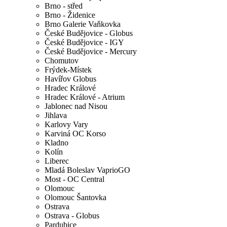
Brno - střed
Brno - Židenice
Brno Galerie Vaňkovka
České Budějovice - Globus
České Budějovice - IGY
České Budějovice - Mercury
Chomutov
Frýdek-Místek
Havířov Globus
Hradec Králové
Hradec Králové - Atrium
Jablonec nad Nisou
Jihlava
Karlovy Vary
Karviná OC Korso
Kladno
Kolín
Liberec
Mladá Boleslav VaprioGO
Most - OC Central
Olomouc
Olomouc Šantovka
Ostrava
Ostrava - Globus
Pardubice