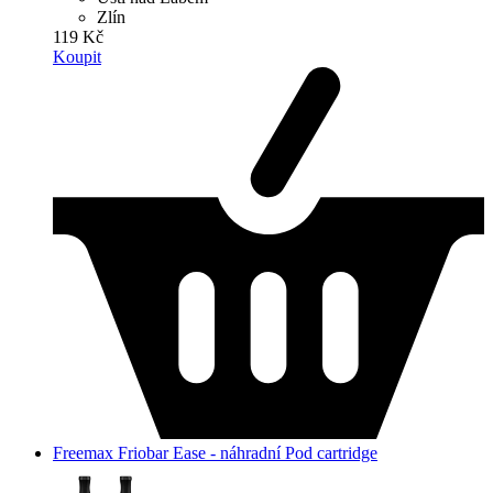
Zlín
119 Kč
Koupit
Freemax Friobar Ease - náhradní Pod cartridge