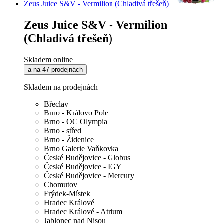
Zeus Juice S&V - Vermilion (Chladivá třešeň)
Zeus Juice S&V - Vermilion
(Chladivá třešeň)
Skladem online
a na 47 prodejnách
Skladem na prodejnách
Břeclav
Brno - Královo Pole
Brno - OC Olympia
Brno - střed
Brno - Židenice
Brno Galerie Vaňkovka
České Budějovice - Globus
České Budějovice - IGY
České Budějovice - Mercury
Chomutov
Frýdek-Místek
Hradec Králové
Hradec Králové - Atrium
Jablonec nad Nisou