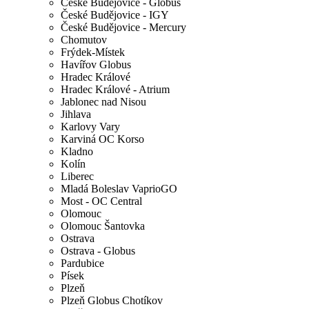
České Budějovice - Globus
České Budějovice - IGY
České Budějovice - Mercury
Chomutov
Frýdek-Místek
Havířov Globus
Hradec Králové
Hradec Králové - Atrium
Jablonec nad Nisou
Jihlava
Karlovy Vary
Karviná OC Korso
Kladno
Kolín
Liberec
Mladá Boleslav VaprioGO
Most - OC Central
Olomouc
Olomouc Šantovka
Ostrava
Ostrava - Globus
Pardubice
Písek
Plzeň
Plzeň Globus Chotíkov