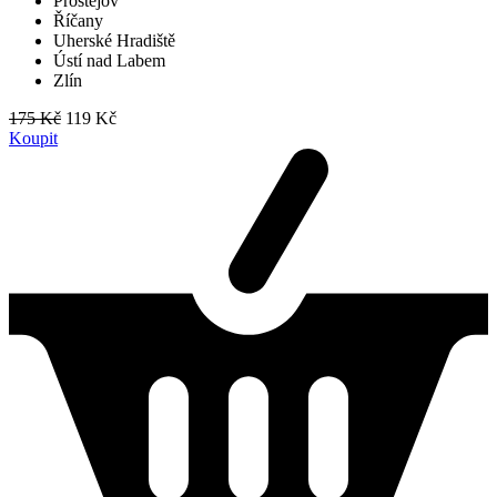
Prostějov
Říčany
Uherské Hradiště
Ústí nad Labem
Zlín
175 Kč
119 Kč
Koupit