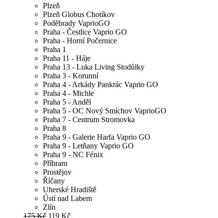
Plzeň
Plzeň Globus Chotíkov
Poděbrady VaprioGO
Praha - Čestlice Vaprio GO
Praha - Horní Počernice
Praha 1
Praha 11 - Háje
Praha 13 - Luka Living Stodůlky
Praha 3 - Korunní
Praha 4 - Arkády Pankrác Vaprio GO
Praha 4 - Michle
Praha 5 - Anděl
Praha 5 - OC Nový Smíchov VaprioGO
Praha 7 - Centrum Stromovka
Praha 8
Praha 9 - Galerie Harfa Vaprio GO
Praha 9 - Letňany Vaprio GO
Praha 9 - NC Fénix
Příbram
Prostějov
Říčany
Uherské Hradiště
Ústí nad Labem
Zlín
175 Kč
119 Kč