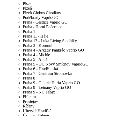
Písek
Plzeň
Plzeň Globus Chotíkov
Poděbrady VaprioGO
Praha - Čestlice Vaprio GO
Praha - Horní Počernice
Praha 1
Praha 11 - Háje
Praha 13 - Luka Living Stodůlky
Praha 3 - Korunní
Praha 4 - Arkády Pankrác Vaprio GO
Praha 4 - Michle
Praha 5 - Anděl
Praha 5 - OC Nový Smíchov VaprioGO
Praha 6 - Hradčanská
Praha 7 - Centrum Stromovka
Praha 8
Praha 9 - Galerie Harfa Vaprio GO
Praha 9 - Letňany Vaprio GO
Praha 9 - NC Fénix
Příbram
Prostějov
Říčany
Uherské Hradiště
Ústí nad Labem