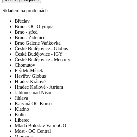
Skladem na prodejnách
Břeclav
Brno - OC Olympia
Brno - střed
Brno - Židenice
Brno Galerie Vaňkovka
České Budějovice - Globus
České Budějovice - IGY
České Budějovice - Mercury
Chomutov
Frýdek-Místek
Havířov Globus
Hradec Králové
Hradec Králové - Atrium
Jablonec nad Nisou
Jihlava
Karviná OC Korso
Kladno
Kolín
Liberec
Mladá Boleslav VaprioGO
Most - OC Central
Olomouc