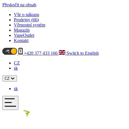
Přeskočit na obsah
Vše o nákupu
Prodejny (
66
)
Věrnostní systém
Magazín
VapeOutlet
Kontakt
+420 377 433 166
Switch to English
CZ
sk
CZ
sk