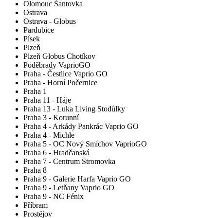
Olomouc Šantovka
Ostrava
Ostrava - Globus
Pardubice
Písek
Plzeň
Plzeň Globus Chotíkov
Poděbrady VaprioGO
Praha - Čestlice Vaprio GO
Praha - Horní Počernice
Praha 1
Praha 11 - Háje
Praha 13 - Luka Living Stodůlky
Praha 3 - Korunní
Praha 4 - Arkády Pankrác Vaprio GO
Praha 4 - Michle
Praha 5 - OC Nový Smíchov VaprioGO
Praha 6 - Hradčanská
Praha 7 - Centrum Stromovka
Praha 8
Praha 9 - Galerie Harfa Vaprio GO
Praha 9 - Letňany Vaprio GO
Praha 9 - NC Fénix
Příbram
Prostějov