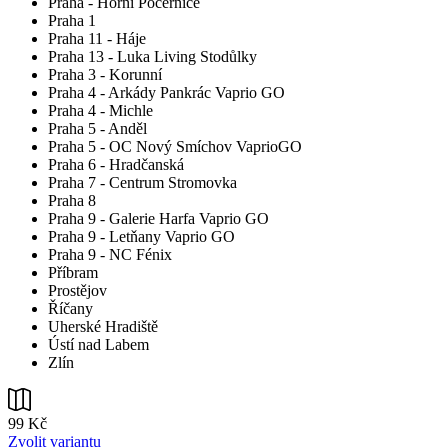
Praha - Horní Počernice
Praha 1
Praha 11 - Háje
Praha 13 - Luka Living Stodůlky
Praha 3 - Korunní
Praha 4 - Arkády Pankrác Vaprio GO
Praha 4 - Michle
Praha 5 - Anděl
Praha 5 - OC Nový Smíchov VaprioGO
Praha 6 - Hradčanská
Praha 7 - Centrum Stromovka
Praha 8
Praha 9 - Galerie Harfa Vaprio GO
Praha 9 - Letňany Vaprio GO
Praha 9 - NC Fénix
Příbram
Prostějov
Říčany
Uherské Hradiště
Ústí nad Labem
Zlín
99 Kč
Zvolit variantu