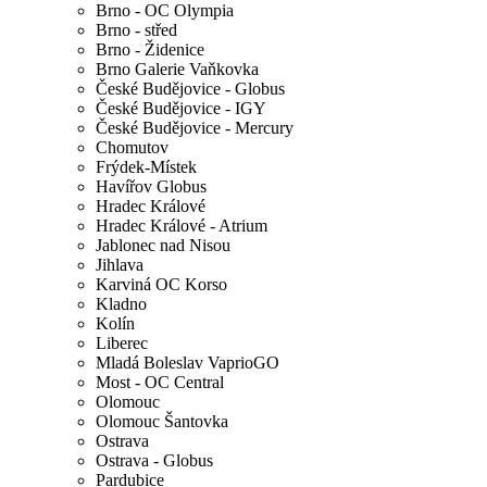
Brno - OC Olympia
Brno - střed
Brno - Židenice
Brno Galerie Vaňkovka
České Budějovice - Globus
České Budějovice - IGY
České Budějovice - Mercury
Chomutov
Frýdek-Místek
Havířov Globus
Hradec Králové
Hradec Králové - Atrium
Jablonec nad Nisou
Jihlava
Karviná OC Korso
Kladno
Kolín
Liberec
Mladá Boleslav VaprioGO
Most - OC Central
Olomouc
Olomouc Šantovka
Ostrava
Ostrava - Globus
Pardubice