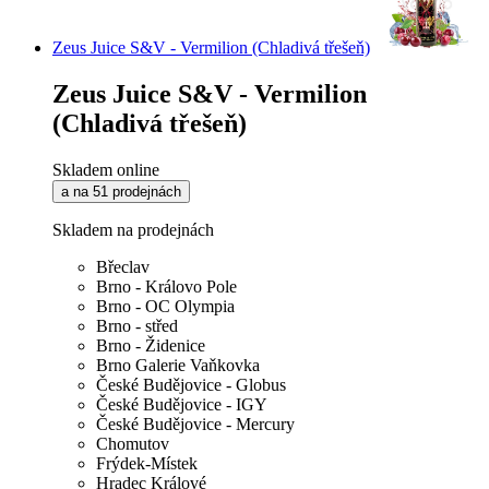
Zeus Juice S&V - Vermilion (Chladivá třešeň)
Zeus Juice S&V - Vermilion
(Chladivá třešeň)
Skladem online
a na 51 prodejnách
Skladem na prodejnách
Břeclav
Brno - Královo Pole
Brno - OC Olympia
Brno - střed
Brno - Židenice
Brno Galerie Vaňkovka
České Budějovice - Globus
České Budějovice - IGY
České Budějovice - Mercury
Chomutov
Frýdek-Místek
Hradec Králové