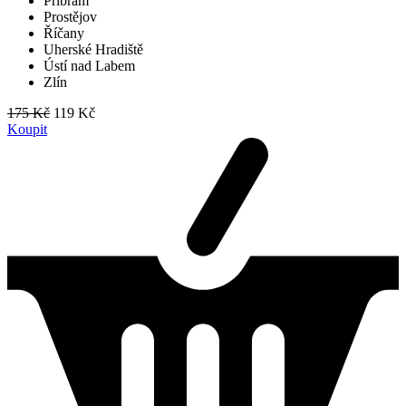
Příbram
Prostějov
Říčany
Uherské Hradiště
Ústí nad Labem
Zlín
175 Kč
119 Kč
Koupit