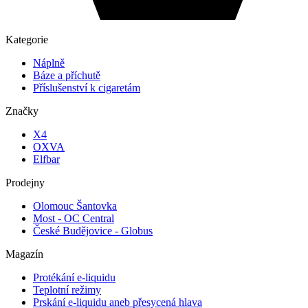
Kategorie
Náplně
Báze a příchutě
Příslušenství k cigaretám
Značky
X4
OXVA
Elfbar
Prodejny
Olomouc Šantovka
Most - OC Central
České Budějovice - Globus
Magazín
Protékání e-liquidu
Teplotní režimy
Prskání e-liquidu aneb přesycená hlava