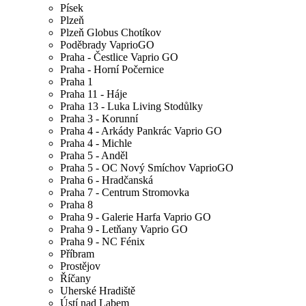
Písek
Plzeň
Plzeň Globus Chotíkov
Poděbrady VaprioGO
Praha - Čestlice Vaprio GO
Praha - Horní Počernice
Praha 1
Praha 11 - Háje
Praha 13 - Luka Living Stodůlky
Praha 3 - Korunní
Praha 4 - Arkády Pankrác Vaprio GO
Praha 4 - Michle
Praha 5 - Anděl
Praha 5 - OC Nový Smíchov VaprioGO
Praha 6 - Hradčanská
Praha 7 - Centrum Stromovka
Praha 8
Praha 9 - Galerie Harfa Vaprio GO
Praha 9 - Letňany Vaprio GO
Praha 9 - NC Fénix
Příbram
Prostějov
Říčany
Uherské Hradiště
Ústí nad Labem