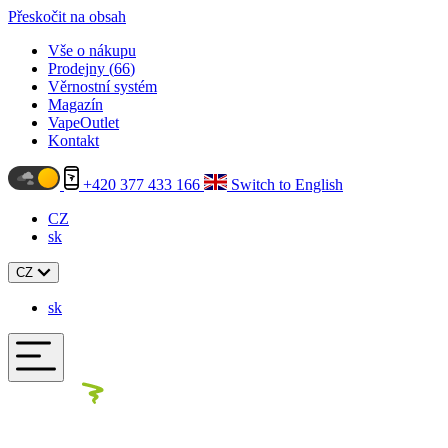
Přeskočit na obsah
Vše o nákupu
Prodejny (
66
)
Věrnostní systém
Magazín
VapeOutlet
Kontakt
+420 377 433 166
Switch to English
CZ
sk
CZ
sk