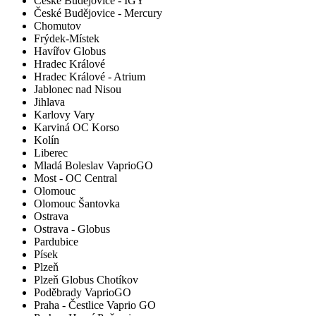
České Budějovice - IGY
České Budějovice - Mercury
Chomutov
Frýdek-Místek
Havířov Globus
Hradec Králové
Hradec Králové - Atrium
Jablonec nad Nisou
Jihlava
Karlovy Vary
Karviná OC Korso
Kolín
Liberec
Mladá Boleslav VaprioGO
Most - OC Central
Olomouc
Olomouc Šantovka
Ostrava
Ostrava - Globus
Pardubice
Písek
Plzeň
Plzeň Globus Chotíkov
Poděbrady VaprioGO
Praha - Čestlice Vaprio GO