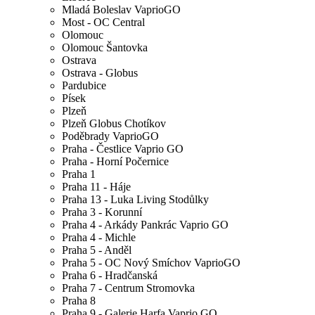
Mladá Boleslav VaprioGO
Most - OC Central
Olomouc
Olomouc Šantovka
Ostrava
Ostrava - Globus
Pardubice
Písek
Plzeň
Plzeň Globus Chotíkov
Poděbrady VaprioGO
Praha - Čestlice Vaprio GO
Praha - Horní Počernice
Praha 1
Praha 11 - Háje
Praha 13 - Luka Living Stodůlky
Praha 3 - Korunní
Praha 4 - Arkády Pankrác Vaprio GO
Praha 4 - Michle
Praha 5 - Anděl
Praha 5 - OC Nový Smíchov VaprioGO
Praha 6 - Hradčanská
Praha 7 - Centrum Stromovka
Praha 8
Praha 9 - Galerie Harfa Vaprio GO