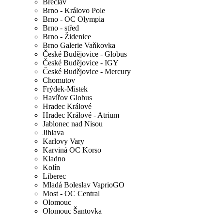
Břeclav
Brno - Královo Pole
Brno - OC Olympia
Brno - střed
Brno - Židenice
Brno Galerie Vaňkovka
České Budějovice - Globus
České Budějovice - IGY
České Budějovice - Mercury
Chomutov
Frýdek-Místek
Havířov Globus
Hradec Králové
Hradec Králové - Atrium
Jablonec nad Nisou
Jihlava
Karlovy Vary
Karviná OC Korso
Kladno
Kolín
Liberec
Mladá Boleslav VaprioGO
Most - OC Central
Olomouc
Olomouc Šantovka