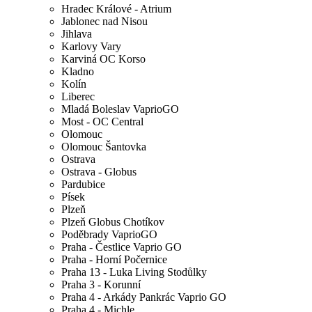
Hradec Králové - Atrium
Jablonec nad Nisou
Jihlava
Karlovy Vary
Karviná OC Korso
Kladno
Kolín
Liberec
Mladá Boleslav VaprioGO
Most - OC Central
Olomouc
Olomouc Šantovka
Ostrava
Ostrava - Globus
Pardubice
Písek
Plzeň
Plzeň Globus Chotíkov
Poděbrady VaprioGO
Praha - Čestlice Vaprio GO
Praha - Horní Počernice
Praha 13 - Luka Living Stodůlky
Praha 3 - Korunní
Praha 4 - Arkády Pankrác Vaprio GO
Praha 4 - Michle