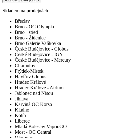
Skladem na prodejnách
Břeclav
Brno - OC Olympia
Brno - střed
Brno - Židenice
Brno Galerie Vaňkovka
České Budějovice - Globus
České Budějovice - IGY
České Budějovice - Mercury
Chomutov
Frýdek-Místek
Havířov Globus
Hradec Králové
Hradec Králové - Atrium
Jablonec nad Nisou
Jihlava
Karviná OC Korso
Kladno
Kolín
Liberec
Mladá Boleslav VaprioGO
Most - OC Central
Olomouc