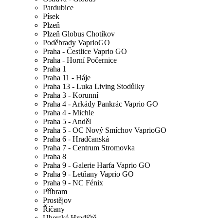
Pardubice
Písek
Plzeň
Plzeň Globus Chotíkov
Poděbrady VaprioGO
Praha - Čestlice Vaprio GO
Praha - Horní Počernice
Praha 1
Praha 11 - Háje
Praha 13 - Luka Living Stodůlky
Praha 3 - Korunní
Praha 4 - Arkády Pankrác Vaprio GO
Praha 4 - Michle
Praha 5 - Anděl
Praha 5 - OC Nový Smíchov VaprioGO
Praha 6 - Hradčanská
Praha 7 - Centrum Stromovka
Praha 8
Praha 9 - Galerie Harfa Vaprio GO
Praha 9 - Letňany Vaprio GO
Praha 9 - NC Fénix
Příbram
Prostějov
Říčany
Uherské Hradiště