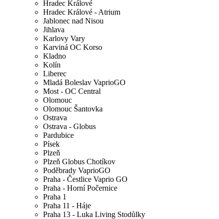
Hradec Králové
Hradec Králové - Atrium
Jablonec nad Nisou
Jihlava
Karlovy Vary
Karviná OC Korso
Kladno
Kolín
Liberec
Mladá Boleslav VaprioGO
Most - OC Central
Olomouc
Olomouc Šantovka
Ostrava
Ostrava - Globus
Pardubice
Písek
Plzeň
Plzeň Globus Chotíkov
Poděbrady VaprioGO
Praha - Čestlice Vaprio GO
Praha - Horní Počernice
Praha 1
Praha 11 - Háje
Praha 13 - Luka Living Stodůlky