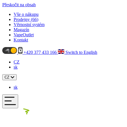
Přeskočit na obsah
Vše o nákupu
Prodejny (
66
)
Věrnostní systém
Magazín
VapeOutlet
Kontakt
+420 377 433 166
Switch to English
CZ
sk
CZ
sk