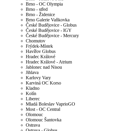
Brno - OC Olympia
Brno - střed
Brno - Židenice
Brno Galerie Vaňkovka
České Budějovice - Globus
České Budějovice - IGY
České Budějovice - Mercury
Chomutov
Frýdek-Místek
Havířov Globus
Hradec Králové
Hradec Králové - Atrium
Jablonec nad Nisou
Jihlava
Karlovy Vary
Karviná OC Korso
Kladno
Kolín
Liberec
Mladá Boleslav VaprioGO
Most - OC Central
Olomouc
Olomouc Šantovka
Ostrava
Ostrava - Globus