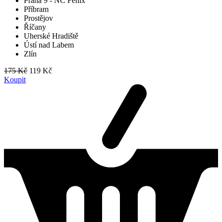
Praha 9 - NC Fénix
Příbram
Prostějov
Říčany
Uherské Hradiště
Ústí nad Labem
Zlín
175 Kč
119 Kč
Koupit