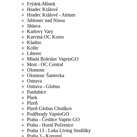
Frýdek-Místek
Hradec Králové
Hradec Králové - Atrium
Jablonec nad Nisou
Jihlava
Karlovy Vary
Karviná OC Korso
Kladno
Kolín
Liberec
Mladá Boleslav VaprioGO
Most - OC Central
Olomouc
Olomouc Šantovka
Ostrava
Ostrava - Globus
Pardubice
Písek
Plzeň
Plzeň Globus Chotíkov
Poděbrady VaprioGO
Praha - Čestlice Vaprio GO
Praha - Horní Počernice
Praha 13 - Luka Living Stodůlky
Praha 3 - Korunní