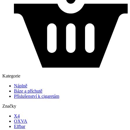
Kategorie
Náplně
Báze a příchutě
Příslušenství k cigaretám
Značky
X4
OXVA
Elfbar