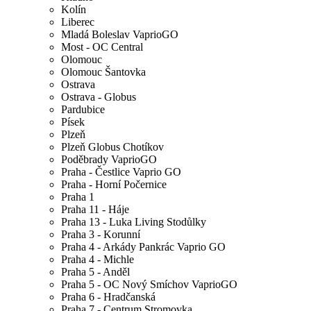
Kolín
Liberec
Mladá Boleslav VaprioGO
Most - OC Central
Olomouc
Olomouc Šantovka
Ostrava
Ostrava - Globus
Pardubice
Písek
Plzeň
Plzeň Globus Chotíkov
Poděbrady VaprioGO
Praha - Čestlice Vaprio GO
Praha - Horní Počernice
Praha 1
Praha 11 - Háje
Praha 13 - Luka Living Stodůlky
Praha 3 - Korunní
Praha 4 - Arkády Pankrác Vaprio GO
Praha 4 - Michle
Praha 5 - Anděl
Praha 5 - OC Nový Smíchov VaprioGO
Praha 6 - Hradčanská
Praha 7 - Centrum Stromovka