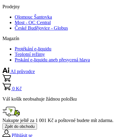
Prodejny
Olomouc Šantovka
Most - OC Central
České Budějovice - Globus
Magazín
Protékání e-liquidu
Teplotní režimy
Prskání e-liquidu aneb přesycená hlava
AI průvodce
0 Kč
Váš košík neobsahuje žádnou položku
Nakupte ještě za
1 001 Kč
a poštovné budete mít
zdarma
.
Zpět do obchodu
Přihlásit se