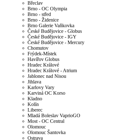
Břeclav
Brno - OC Olympia
Brno - střed
Brno - Židenice
Brno Galerie Vaňkovka
České Budějovice - Globus
České Budějovice - IGY
České Budějovice - Mercury
Chomutov
Frýdek-Místek
Havířov Globus
Hradec Králové
Hradec Králové - Atrium
Jablonec nad Nisou
Jihlava
Karlovy Vary
Karviná OC Korso
Kladno
Kolín
Liberec
Mladá Boleslav VaprioGO
Most - OC Central
Olomouc
Olomouc Šantovka
Ostrava