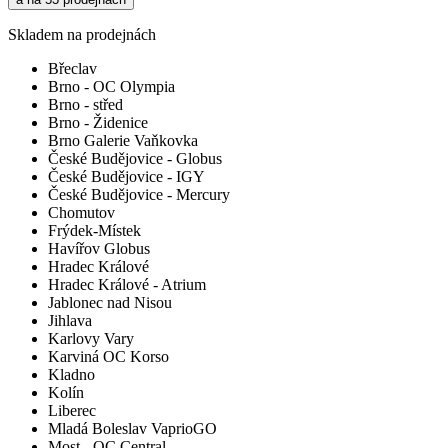
Skladem na prodejnách
Břeclav
Brno - OC Olympia
Brno - střed
Brno - Židenice
Brno Galerie Vaňkovka
České Budějovice - Globus
České Budějovice - IGY
České Budějovice - Mercury
Chomutov
Frýdek-Místek
Havířov Globus
Hradec Králové
Hradec Králové - Atrium
Jablonec nad Nisou
Jihlava
Karlovy Vary
Karviná OC Korso
Kladno
Kolín
Liberec
Mladá Boleslav VaprioGO
Most - OC Central