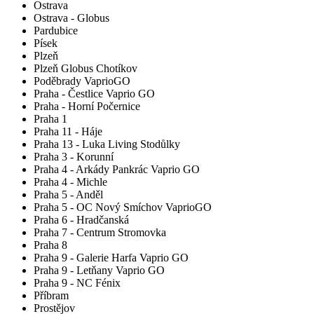
Ostrava
Ostrava - Globus
Pardubice
Písek
Plzeň
Plzeň Globus Chotíkov
Poděbrady VaprioGO
Praha - Čestlice Vaprio GO
Praha - Horní Počernice
Praha 1
Praha 11 - Háje
Praha 13 - Luka Living Stodůlky
Praha 3 - Korunní
Praha 4 - Arkády Pankrác Vaprio GO
Praha 4 - Michle
Praha 5 - Anděl
Praha 5 - OC Nový Smíchov VaprioGO
Praha 6 - Hradčanská
Praha 7 - Centrum Stromovka
Praha 8
Praha 9 - Galerie Harfa Vaprio GO
Praha 9 - Letňany Vaprio GO
Praha 9 - NC Fénix
Příbram
Prostějov