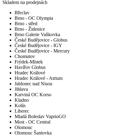
Skladem na prodejnách
Břeclav
Brno - OC Olympia
Brno - střed
Brno - Židenice
Brno Galerie Vaňkovka
České Budějovice - Globus
České Budějovice - IGY
České Budějovice - Mercury
Chomutov
Frýdek-Místek
Havířov Globus
Hradec Králové
Hradec Králové - Atrium
Jablonec nad Nisou
Jihlava
Karviná OC Korso
Kladno
Kolín
Liberec
Mladá Boleslav VaprioGO
Most - OC Central
Olomouc
Olomouc Šantovka