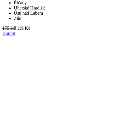
Říčany
Uherské Hradiště
Ústí nad Labem
Zlín
175 Kč
119 Kč
Koupit