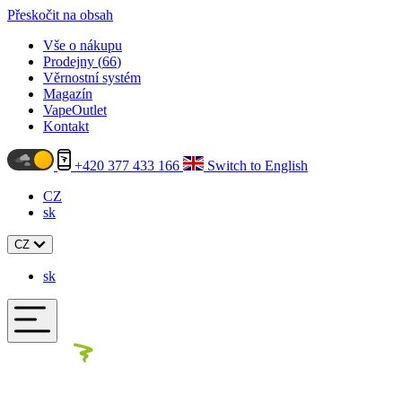
Přeskočit na obsah
Vše o nákupu
Prodejny (
66
)
Věrnostní systém
Magazín
VapeOutlet
Kontakt
+420 377 433 166
Switch to English
CZ
sk
CZ
sk